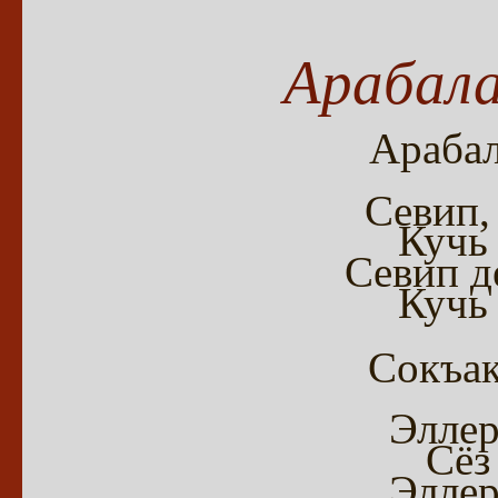
Арабала
Арабал
Севип,
Кучь 
Севип д
Кучь 
Сокъак
Эллер
Сёз
Эллер