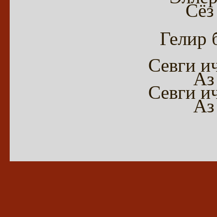
Сёз
Гелир б
Севги и
Аз
Севги и
Аз