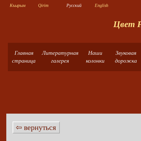
Къырым
Qirim
Русский
English
Цвет Р
Главная
Литературная
Наши
Звуковая
страница
галерея
колонки
дорожка
⇦ вернуться