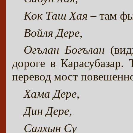
Кок Таш Хая
– там фы
Войля Дере
,
Огълан Богълан
(вид
дороге в Карасубазар.
перевод мост повешенно
Хама Дере
,
Дин Дере
,
Салхын Су