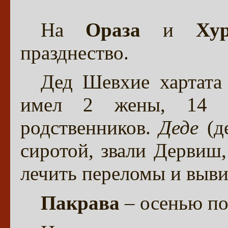
На
Ораза
и
Ху
празднество.
Дед Шевхие хартата
имел 2 жены, 14 д
родственников.
Деде
(де
сиротой, звали Дервиш,
лечить переломы и выви
Пакрава
– осенью по