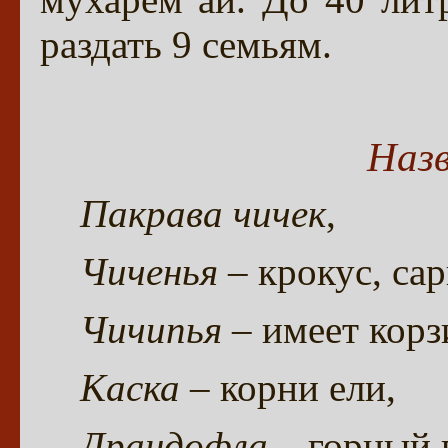
раздать 9 семьям.
Наз
Пакрава чичек
,
Чиченья
– крокус, сар
Чичипья
– имеет корз
Каска
– корни ели,
Драндофла
– горный п