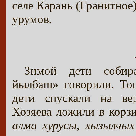
селе Карань (Гранитное
урумов.
Зимой дети собир
йылбаш» говорили. То
дети спускали на вер
Хозяева ложили в кор
алма хурусы, хызылчых