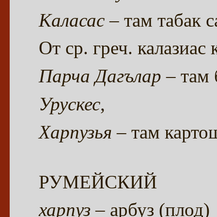
Каласас
– там табак с
От ср. греч. калазиас
Парча Дагълар
– там 
Урускес
,
Харпузья
– там карто
РУМЕЙСКИЙ
харпуз
– арбуз (плод)