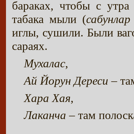
бараках, чтобы с утра 
табака мыли (
сабунлар
иглы, сушили. Были ваг
сараях.
Мухалас
,
Ай Йорун Дереси
– та
Хара Хая
,
Лаканча
– там полоск