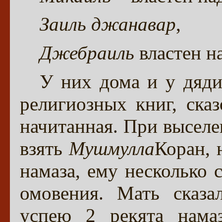
Заиль джанавар
,
Джебраиль
властен н
У них дома и у дяд
религиозных книг, ска
начитанная. При выселе
взять
Мушмулла
Коран, 
намаза, ему несколько 
омовения. Мать сказал
успею 2 рекята намаз