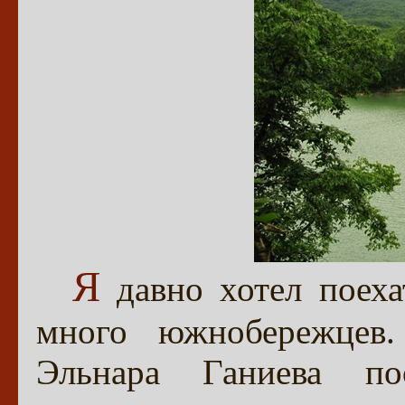
Я
давно хотел поеха
много южнобережцев.
Эльнара Ганиева п