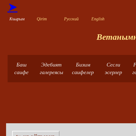
➤
Къырым
Qirim
Русский
English
Ветанымны
Баш
Эдебият
Бизим
Сесли
Р
саифе
галереясы
саифелер
эсерлер
г