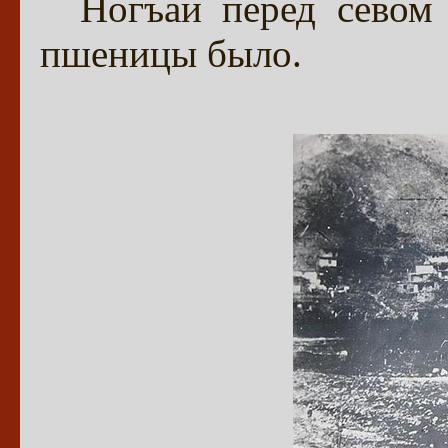
Ногъаи перед севом
пшеницы было.