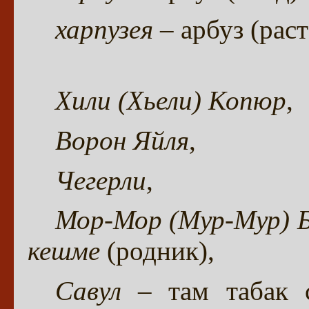
харпузея
– арбуз (рас
Хили (Хьели) Копюр
,
Ворон Яйля
,
Чегерли
,
Мор-Мор (Мур-Мур) 
кешме
(родник),
Савул
– там табак с