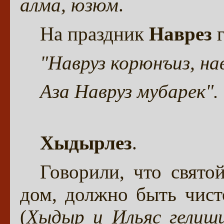
алма, юзюм
.
На праздник
Наврез
г
"Навруз корюнъиз, на
Аза Навруз мубарек".
Хыдырлез
.
Говорили, что свят
дом, должно быть чист
(
Хыдыр и Ильяс гелиши