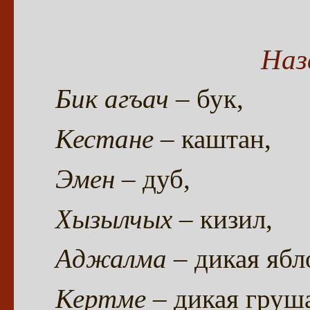
Наз
Бик агъач
– бук,
Кестане
– каштан,
Эмен
– дуб,
Хызылчых
– кизил,
Аджалма
– дикая ябл
Кертме
– дикая груш