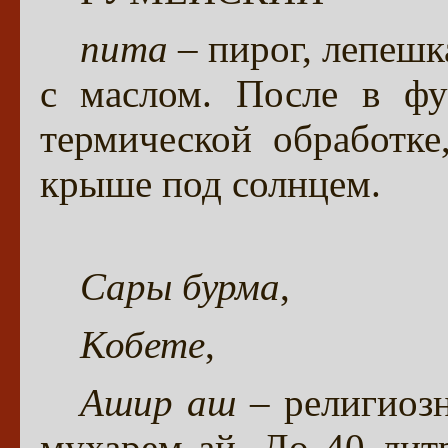
пита
– пирог, лепешка
с маслом. После в фу
термической обработк
крыше под солнцем.
Сары бурма
,
Кобете
,
Ашир аш
– религиозн
мухарем ай. До 40 ли