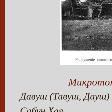
Микротоп
Давуш (Тавуш, Дауш)
Сабун Хая
,