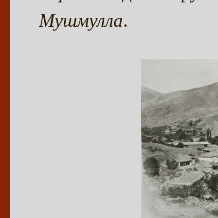
Мушмулла
.