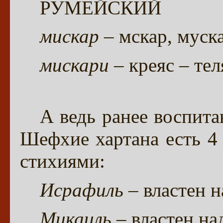
РУМЕЙСКИЙ
мискар
– мскар, муска
мискари
– креяс – те
А ведь ранее воспита
Шефхие хартана есть 4 
стихиями:
Исрафиль
– властен н
Микаиль
– властен на