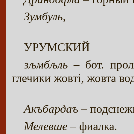
Зумбуль
,
УРУМСКИЙ
зљмбљль
– бот. прол
глечики жовтi, жовта вод
Акъбардаъ
– подснеж
Мелевше
– фиалка.