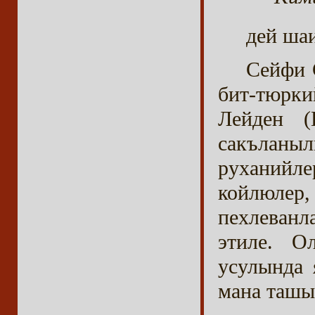
дей ша
Сейфи 
бит-тюрк
Лейден (
сакълан
руханийл
койлюлер
пехлеванл
этиле. О
усулында 
мана ташы