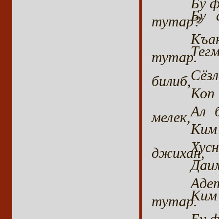
Бу ф
Бу 
тутар?
Къан
Тег
тутар.
Сёз
билиб,
Коп 
Ал 
мелек,
Ким 
Хус
джихан,
Даи
Аде
Ким
тутар.