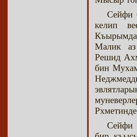
Сейфи 
келип ве
Къырымда
Малик аз
Решид Ах
бин Мухам
Неджмедд
эвлятла
муневерл
Рхметинде
Сейфи 
бир къысы