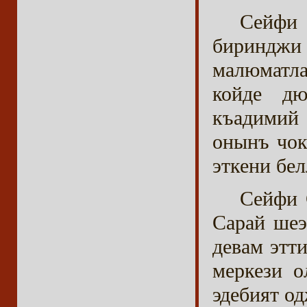
Сейфи
биринджи
малюматл
койде дю
къадимий
онынъ чок
эткени бел
Сейфи 
Сарай шеэ
девам этт
меркези о
эдебият о