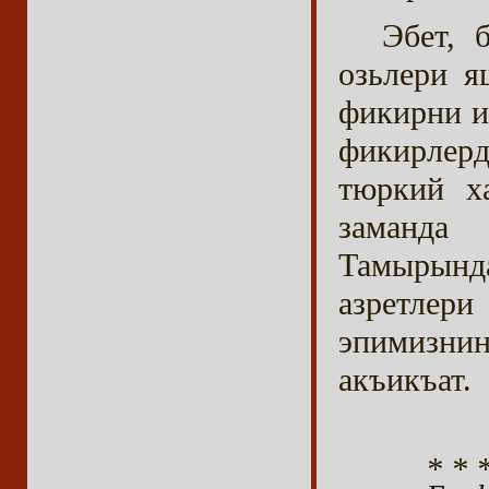
Эбет, 
озьлери я
фикирни ил
фикирлерд
тюркий х
заманда
Тамырынд
азретлери
эпимизнин
акъикъат.
* * 