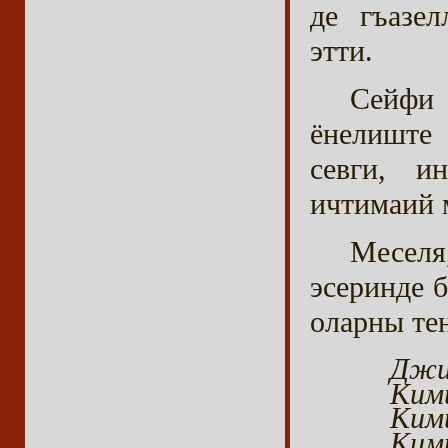
де гъазе
этти.
Сейфи 
ёнелиште
севги, и
ичтимаий 
Меселя
эсеринде 
оларны тен
Джих
Кими
Кими
Кими