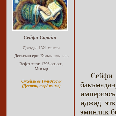
Сейфи Сарайи
Догъды: 1321 сенеси
Догъгъан ери: Къамышлы кою
Вефат этти: 1396 сенеси,
Мысыр
Сейфи
Сухейль ве Гульдурсун
бакъмада
(Дестан, терджиме)
империяс
иджад этк
эминлик б