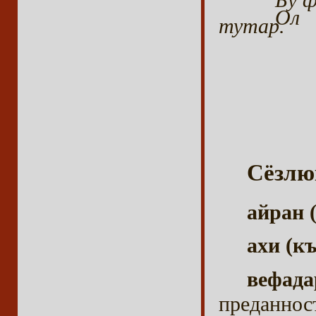
Бу ф
Ол 
тутар.
Сёзлю
айран 
ахи (к
вефада
преданнос