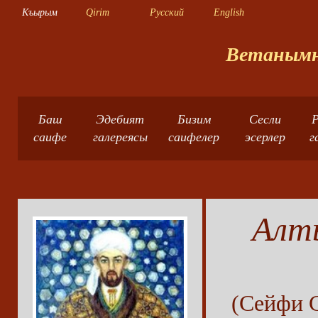
Къырым
Qirim
Русский
English
Ветанымны
Баш
Эдебият
Бизим
Сесли
Р
саифе
галереясы
саифелер
эсерлер
г
Алт
(Сейфи 