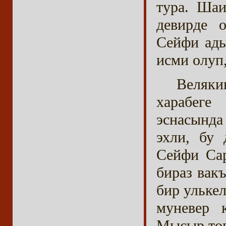
тура. Шаи
девирде 
Сейфи ады
исми олуп
Веляки
харабеге
эснасында
эхли, бу 
Сейфи Са
бираз вак
бир улькел
муневер 
Мысыр топ