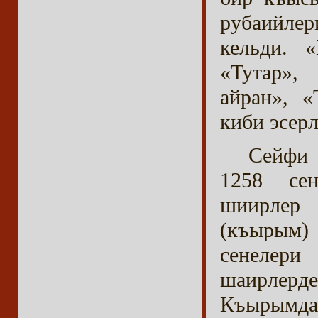
рубаийлер
кельди. 
«Тутар»,
айран», 
киби эсер
Сейфи 
1258 сен
шиирлер
(къырым)
сенелери
шаирлер
Къырымдан