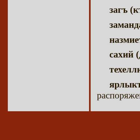
загъ (
заман
назмие
сахий 
техелл
ярлык
распоряже