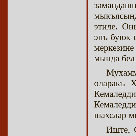
замандашн
мыкъясынд
этиле. Он
энъ буюк 
меркезине
мында бел
Мухамм
оларакъ Х
Кемаледд
Кемаледд
шахслар м
Иште, 