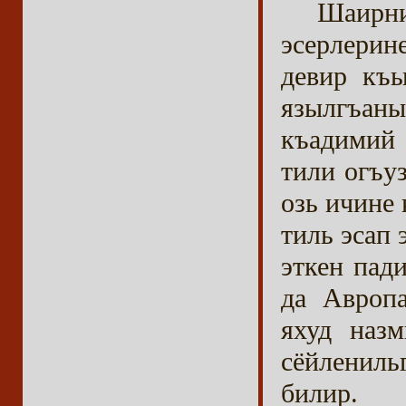
Шаирн
эсерлерин
девир къ
язылгъаны
къадимий
тили огъу
озь ичине
тиль эсап
эткен пад
да Авроп
яхуд назм
сёйленил
билир.