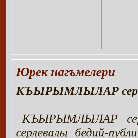
Юрек нагъмелери
КЪЫРЫМЛЫЛАР серия
КЪЫРЫМЛЫЛАР сери
серлевалы бедий-пуб