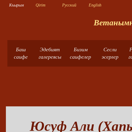
Къырым
Qirim
Русский
English
Ветанымны
Баш
Эдебият
Бизим
Сесли
Р
саифе
галереясы
саифелер
эсерлер
г
Юсуф Али (Хапы