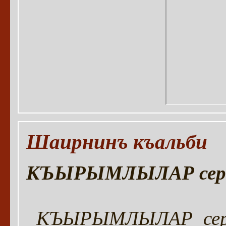
Шаирнинъ къальби
КЪЫРЫМЛЫЛАР серия
КЪЫРЫМЛЫЛАР сери