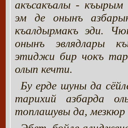
акъсакъалы - къырым
эм де онынъ азбары
къалдырмакъ эди. Чю
онынъ эвлядлары къ
этиджи бир чокъ тар
олып кечти.
Бу ерде шуны да сёйл
тарихий азбарда ол
топлашувы да, мезкюр 
Эбет, бойле алиджена