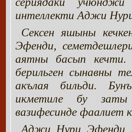
сериядаки учюнджи
интеллекти Аджи Нури
Сексен яшыны кечк
Эфенди, семетдешлер
аятны басып кечти.
берильген сынавны те
акълая бильди. Бун
икметиле бу заты
вазифесинде фаалиет к
Аджи Нури Эфенди 