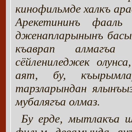
кинофильмде халкъ ар
Арекетининъ фааль
дженапларынынъ басып
къаврап алмагъа
сёйлениледжек олунс
аят, бу, къырымл
тарзларындан ялынъыз
мубалягъа олмаз.
Бу ерде, мытлакъа 
фильм девамында ян