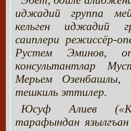
иджадий группа мей
кельген иджадий г
саиплери режиссёр-о
Рустем Эминов, оп
консультантлар Мус
Мерьем Озенбашлы, 
тешкиль эттилер.
Юсуф Алиев («Къ
тарафындан язылгъан