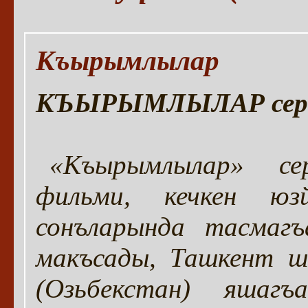
Къырымлылар
КЪЫРЫМЛЫЛАР серия
«Къырымлылар» сер
фильми, кечкен юз
сонъларында тасмагъ
макъсады, Ташкент ш
(Озьбекстан) яшаг