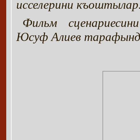
исселерини къоштылар
Фильм сценариесин
Юсуф Алиев тарафынд