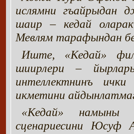
ислямни гъайрыдан д
шаир – кедай оларак
Мевлям тарафындан бе
Иште, «Кедай» фил
шиирлери – йырлар
интеллектнинъ ички
икметини айдынлатмаг
«Кедай» намыны 
сценариесини Юсуф А