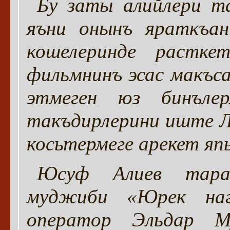
Бу заты алийлери т
яъни онынъ яраткъан
кошелеринде растк
фильмнинъ эсас макъса
этмеген юз бинъле
такъдирлерини иште 
косьтермеге арекет яп
Юсуф Алиев тараф
муджиби «Юрек наг
оператор Эльдар М