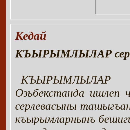
Кедай
КЪЫРЫМЛЫЛАР серия
КЪЫРЫМЛЫЛАР с
Озьбекстанда ишлеп ч
серлевасыны ташыгъан
къырымларнынъ бешиг