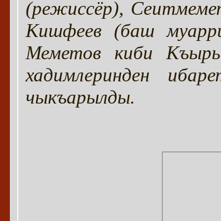
(режиссёр), Сеитмеме
Кишфеев (баш муарри
Меметов киби Къыры
хадимлеринден ибар
чыкъарылды.