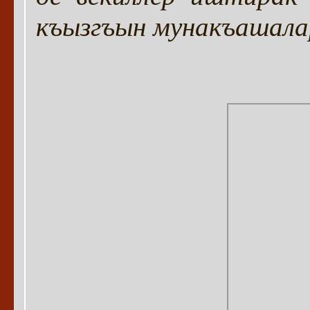
къызгъын мунакъашалар 