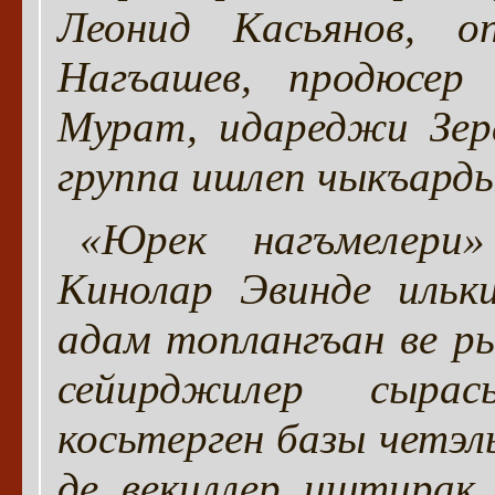
Леонид Касьянов, о
Нагъашев, продюсер
Мурат, идареджи Зер
группа ишлеп чыкъарды
«Юрек нагъмелери
Кинолар Эвинде ильк
адам топлангъан ве р
сейирджилер сырас
косьтерген базы четэл
де векиллер иштирак