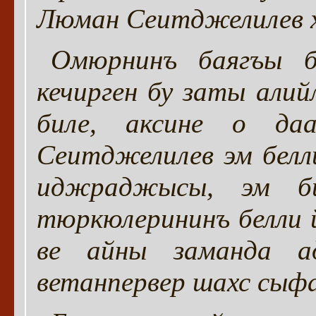
Люман Сеитджелилев 
Омюрнинъ баягъы б
кечирген бу заты ал
биле, аксине о да
Сеитджелилев эм белли
иджраджысы, эм би
тюркюлерининъ белли 
ве айны заманда а
ветанпервер шахс сыф