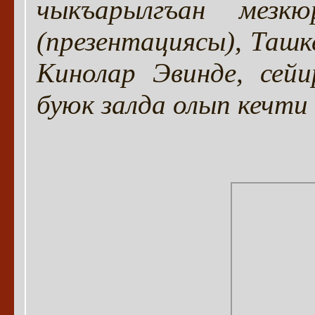
чыкъарылгъан мезк
(презентациясы), Таш
Кинолар Эвинде, сей
буюк залда олып кечти (