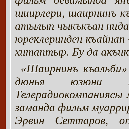
шиирлери, шаирнинъ къ
атылып чыкъкъан нида
юреклеринден къайнап
хитаптыр. Бу да акъи
«Шаирнинъ къальби»
дюнья юзюни к
Телерадиокомпаниясы 
заманда фильм муарри
Эрвин Сеттаров, о