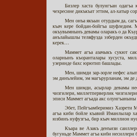
Бизлер хаста булунгъан одагъа
чехресине дикъкъат эттим, ал-хатыр с
Мен онъа якъын отурдым да, саг
къач кере бойдан-бойгъа шуфледим. 
окъувымнынъ девамы оларакъ о да Къу
анълайышлы теляфузда эзберден окъуд
керек…
Маммет агъа азачыкъ сукют сак
оларнынъ къоранталары хусуста, ми
узеринде бахс юрютип башлады.
Мен, шимди зар-зорле нефес алы
эм динълейим, эм магърурланам, эм де 
Мен шимди, асырлар девамы не
чизгилери, миллетперверлик чизгилери
эписи Маммет агъада акс олунгъаныны
Эбет, Пейгъамберимиз Хазрети 
агъа киби бойле къавий Иманлылар ха
юзбинъ нуфузгъа, бир къач миллион ну
Къара ве Азакъ денъизи саилле
бугуньде Маммет агъа киби несиллери ба