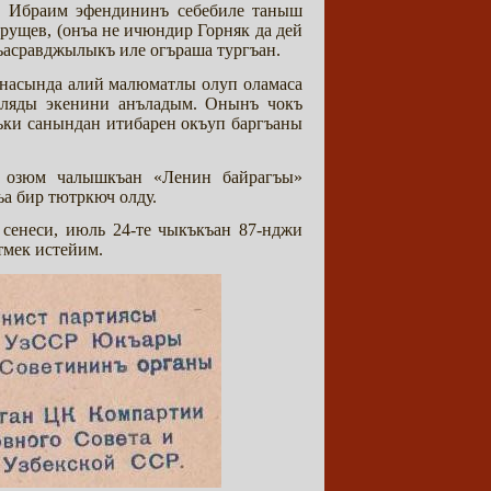
м Ибраим эфендининъ себебиле таныш
рущев, (онъа не ичюндир Горняк да дей
ъасравджылыкъ иле огъраша тургъан.
снасында алий малюматлы олуп оламаса
эвляды экенини анъладым. Онынъ чокъ
ьки санындан итибарен окъуп баргъаны
, озюм чалышкъан «Ленин байрагъы»
ъа бир тютркюч олду.
 сенеси, июль 24-те чыкъкъан 87-нджи
тмек истейим.