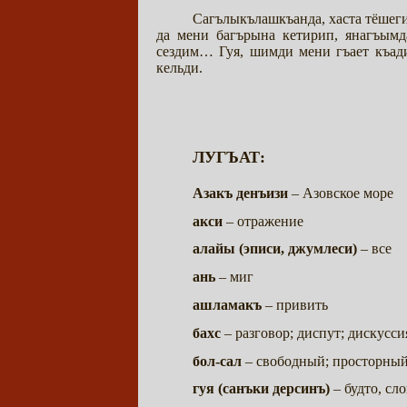
Сагълыкълашкъанда, хаста тёшег
да мени багърына кетирип, янагъым
сездим… Гуя, шимди мени гъает къа
кельди.
ЛУГЪАТ:
Азакъ денъизи
– Азовское море
акси
– отражение
алайы (эписи, джумлеси)
– все
ань
– миг
ашламакъ
– привить
бахс
– разговор; диспут; дискусс
бол-сал
– свободный; просторны
гуя (санъки дерсинъ)
– будто, сл