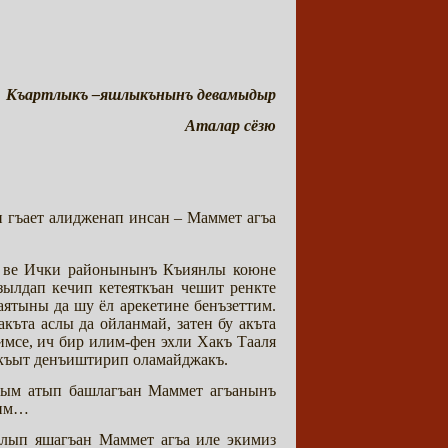
Къартлыкъ –яшлыкънынъ девамыдыр
Аталар сёзю
н гъает алидженап инсан – Маммет агъа
ти ве Ички районынынъ Къиянлы коюне
зылдап кечип кетеяткъан чешит ренкте
аятыны да шу ёл арекетине бенъзеттим.
къта аслы да ойланмай, затен бу акъта
мсе, ич бир илим-фен эхли Хакъ Тааля
къыт денъиштирип оламайджакъ.
дым атып башлагъан Маммет агъанынъ
тим…
лып яшагъан Маммет агъа иле экимиз