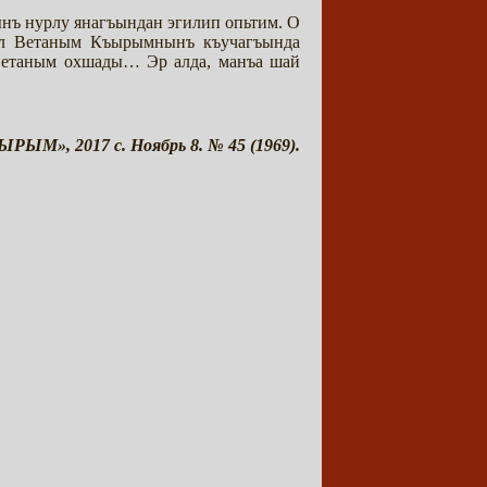
нъ нурлу янагъындан эгилип опьтим. О
сал Ветаным Къырымнынъ къучагъында
Ветаным охшады… Эр алда, манъа шай
РЫМ», 2017 с. Ноябрь 8. № 45 (1969).