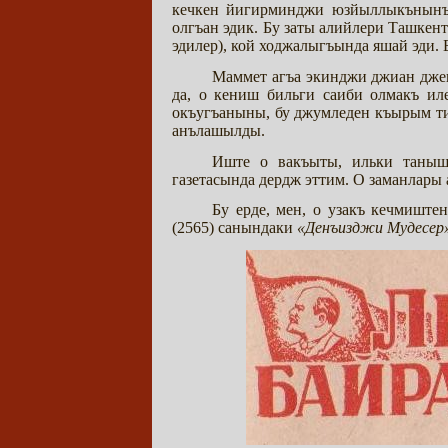
кечкен йигирминджи юзйыллыкънынъ 
олгъан эдик. Бу заты алийлери Ташкен
эдилер), кой ходжалыгъында яшай эди.
Маммет агъа экинджи джиан джен
да, о кениш бильги саиби олмакъ ил
окъугъаныны, бу джумледен къырым ти
анълашылды.
Иште о вакъыты, ильки танышу
газетасында дердж эттим. О заманлары
Бу ерде, мен, о узакъ кечмиште
(2565) санындаки
«Денъизджи Мудесер