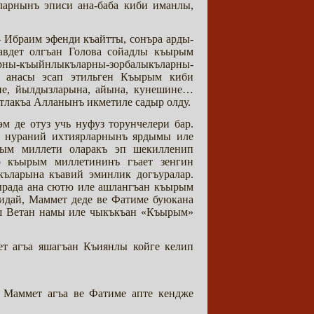
тларнынъ эписи ана-баба киби иманлы,
 Ибраим эфенди къайтты, сонъра арды-
авдет олгъан Голова сойадлы къырым
арны-къыйнлыкъларны-зорбалыкъларны-
нъ анасы эсап этильген Къырым киби
юне, йылдызларына, айына, кунешине…
тлакъа Алланынъ икметиле садыр олду.
 де отуз учь нуфуз торунчелери бар.
у нураний ихтиярларнынъ ярдымы иле
рым миллети оларакъ эп шекилленип
р къырым миллетининъ гъает зенгин
къларына къавий эминлик догъуралар.
сырада ана сютю иле ашлангъан къырым
ридай, Маммет деде ве Фатиме буюкана
муш Ветан намы иле чыкъкъан «Къырым»
т агъа яшагъан Къиянлы койге келип
 Маммет агъа ве Фатиме апте кендже