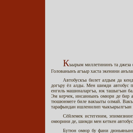
К
ъырым миллетининъ та джеза (
Голованынъ агъыр хаста экенини анъла
Автобускъа билет алдым да кен
догъру ёл алды. Мен шимди автобус п
енгиль машиналаргъа, юк ташыгъан бал
Эм керчек, инсаннынъ омюри де бир ан
тюшюнмеге биле вакъыты олмай. Вакъы
тарафындан ишленилип чыкъарылгъан м
Сёйлемек истегеним, эпимизнин
омюрини де, шимди мен кеткен автобу
Бутюн омюр бу фани дюньянынъ 