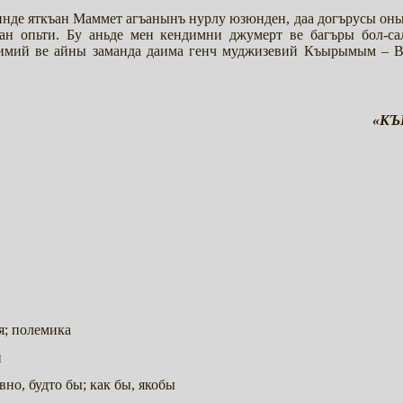
инде яткъан Маммет агъанынъ нурлу юзюнден, даа догърусы оны
дан опьти. Бу аньде мен кендимни джумерт ве багъры бол-
димий ве айны заманда даима генч муджизевий Къырымым – 
«КЪЫ
ия; полемика
й
овно, будто бы; как бы, якобы