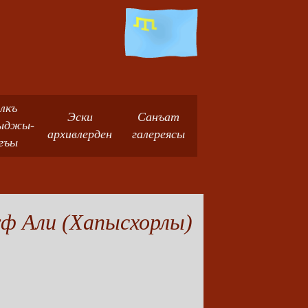
лкъ
Эски
Санъат
ыджы-
архивлерден
галереясы
гъы
ф Али (Хапысхорлы)