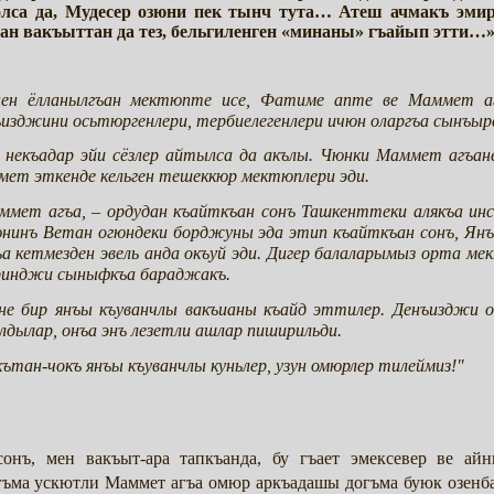
олса да, Мудесер озюни пек тынч тута… Атеш ачмакъ эмир
ъан вакъыттан да тез, бельгиленген «минаны» гъайып этти…»
ен ёлланылгъан мектюпте исе, Фатиме апте ве Маммет аг
нъизджини осьтюргенлери, тербиелегенлери ичюн оларгъа сынъыр
а некъадар эйи сёзлер айтылса да акълы. Чюнки Маммет агъан
змет эткенде кельген тешеккюр мектюплери эди.
аммет агъа, – ордудан къайткъан сонъ Ташкенттеки алякъа и
юнинъ Ветан огюндеки борджуны эда этип къайткъан сонъ, Ян
 кетмезден эвель анда окъуй эди. Дигер балаларымыз орта ме
иринджи сыныфкъа бараджакъ.
не бир янъы къуванчлы вакъианы къайд эттилер. Денъизджи о
лдылар, онъа энъ лезетли ашлар пиширильди.
кътан-чокъ янъы къуванчлы куньлер, узун омюрлер тилеймиз!"
сонъ, мен вакъыт-ара тапкъанда, бу гъает эмексевер ве а
гъма ускютли Маммет агъа омюр аркъадашы догъма буюк озенб