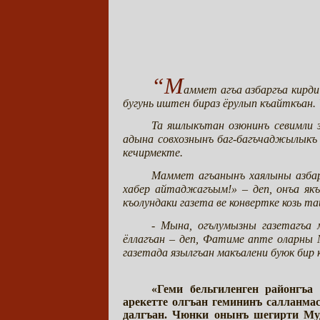
“М
аммет агъа азбаргъа кирд
бугунь иштен бираз ёрулып къайткъан. 
Та яшлыкътан озюнинъ севимли 
адына совхознынъ баг-багъчаджылыкъ
кечирмекте.
Маммет агъанынъ хаялыны азбар
хабер айтаджагъым!» – деп, онъа я
къолундаки газета ве конвертке козь т
- Мына, огълумызны газетагъа 
ёллагъан – деп, Фатиме апте оларны
газетада язылгъан макъалени буюк бир
«Геми бельгиленген районгъа
арекетте олгъан гемининъ салланм
далгъан. Чюнки онынъ шегирти Му