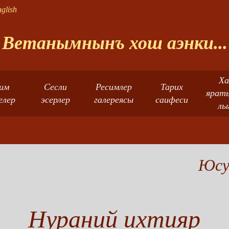
glish
Ветанымнынъ хош аэнки...
Ха
им
Сесли
Ресимлер
Тарих
ярат
елер
эсерлер
галереясы
саифеси
лы
Юсу
Нураний ихтияр