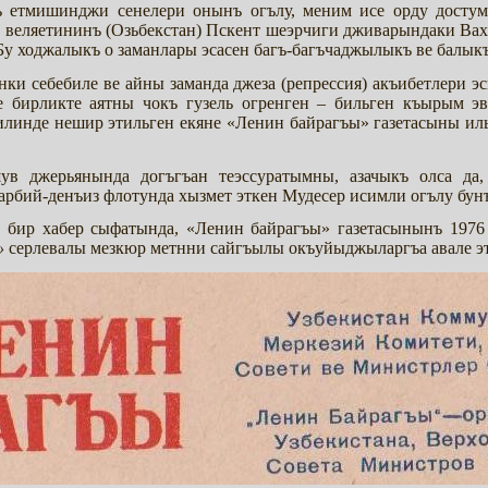
етмишинджи сенелери онынъ огълу, меним исе орду досту
т веляетининъ (Озьбекстан) Пскент шеэрчиги дживарындаки Вах
 Бу ходжалыкъ о заманлары эсасен багъ-багъчаджылыкъ ве балык
ки себебиле ве айны заманда джеза (репрессия) акъибетлери э
е бирликте аятны чокъ гузель огренген – бильген къырым 
линде нешир этильген екяне «Ленин байрагъы» газетасыны ил
в джерьянында догъгъан теэссуратымны, азачыкъ олса да
 арбий-денъиз флотунда хызмет эткен Мудесер исимли огълу бун
н бир хабер сыфатында, «Ленин байрагъы» газетасынынъ 1976
»
серлевалы мезкюр метнни сайгъылы окъуйыджыларгъа авале э