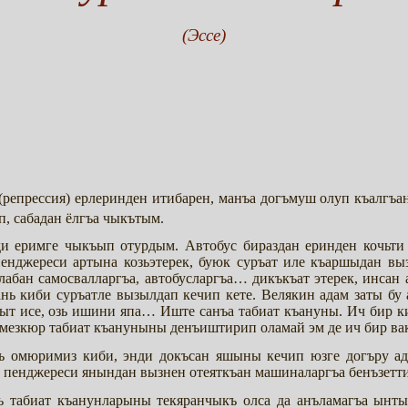
(Эссе)
репрессия) ерлеринден итибарен, манъа догъмуш олуп къалгъа
п, сабадан ёлгъа чыкътым.
ди еримге чыкъып отурдым. Автобус бираздан еринден кочь
енджереси артына козьэтерек, буюк суръат иле къаршыдан вы
абан самосвалларгъа, автобусларгъа… дикъкъат этерек, инсан 
ь киби суръатле вызылдап кечип кете. Велякин адам заты бу а
т исе, озь ишини япа… Иште санъа табиат къануны. Ич бир ки
езкюр табиат къануныны денъиштирип оламай эм де ич бир ва
ъ омюримиз киби, энди докъсан яшыны кечип юзге догъру а
с пенджереси янындан вызнен отеяткъан машиналаргъа бенъзет
табиат къанунларыны текяранчыкъ олса да анъламагъа ынты