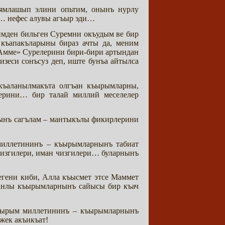
елямлашып элини опьтим, онынъ нурлу
ди… нефес алувы агъыр эди…
имден бильген Суремни окъудым ве бир
 къапакъларыны бираз ачты да, меним
«Амме» Сурелерини бири-бири артындан
зеси сонъсуз деп, иште бунъа айтылса
якъаланылмакъта олгъан къырымларны,
лерини… бир талай миллий меселелер
нынъ сагълам – мантыкълы фикирлерини
миллетининъ – къырымларнынъ табиат
 чизгилери, иман чизгилери… буларнынъ
гени киби, Алла къысмет этсе Маммет
иманлы къырымларнынъ сайысы бир къач
 къырым миллетининъ – къырымларнынъ
джек акъикъат!