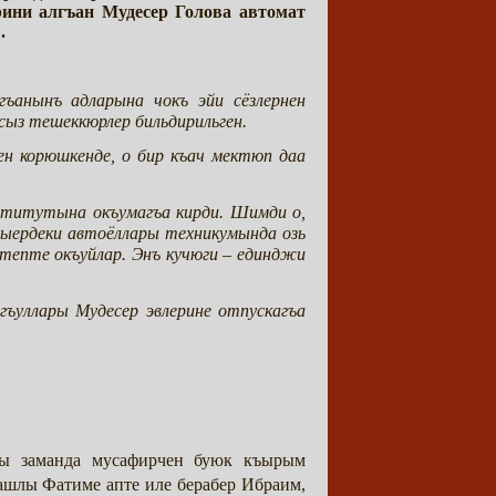
ини алгъан Мудесер Голова автомат
.
ъанынъ адларына чокъ эйи сёзлернен
сыз тешеккюрлер бильдирильген.
ен корюшкенде, о бир къач мектюп даа
нститутына окъумагъа кирди. Шимди о,
ъыердеки автоёллары техникумында озь
ктепте окъуйлар. Энъ кучюги – единджи
гъуллары Мудесер эвлерине отпускагъа
йны заманда мусафирчен буюк къырым
ашлы Фатиме апте иле берабер Ибраим,