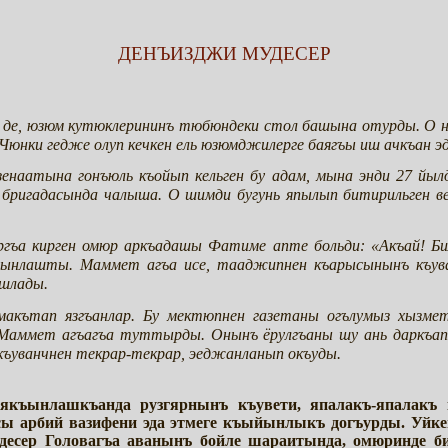
ДЕНЪИЗДЖИ МУДЕСЕР
и де, юзюм кутюклерининъ тюбюндеки стол башына отурды. О 
Чюнки гедже олуп кечкен ель юзюмджилерге баягъы иш ачкъан эд
зенаатына гонъюль къойып кельген бу адам, мына энди 27 йы
 бригадасында чалыша. О шимди бугунь япылып битирильген в
гъа кирген омюр аркъадашы Фатиме апте больди: «Акъай! Бил
къынлашты. Маммет агъа исе, тааджипнен къарысынынъ къува
ашлады.
макътап язгъанлар. Бу мектюпнен газетаны огълумыз хызме
 Маммет агъагъа туттырды. Онынъ ёрулгъаны шу ань даркъап
 къуванчнен текрар-текрар, эеджанланып окъуды.
 якъынлашкъанда рузгярнынъ къувети, япалакъ-япалакъ
асы арбий вазифени эда этмеге къыйынлыкъ догъурды. Уйк
десер Головагъа аванынъ бойле шараитында, омюринде б