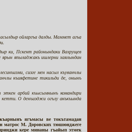
насылдыр ойларгъа далды. Маммет агъа
и.
лдыр ки, Пскент районындаки Вахрущев
е ярын япыладжакъ ишлерни хаялындан
есинъизми, сизге мен насыл къуванчлы
нчлы къияфетине тикильди де, онынъ
т эткен арбий къысымнынъ командири
 кетти. О денъизджи огълу акъкъында
 къарнынъ ягъмасы ве токътамадан
ен матрос М. Доровских тюшюнджеге
иринджи кере минаны гъайып этмек