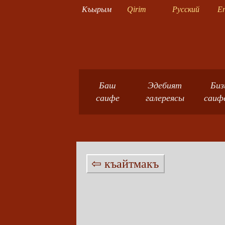
Къырым
Qirim
Русский
En
Баш
Эдебият
Биз
саифе
галереясы
саиф
⇦ къайтмакъ