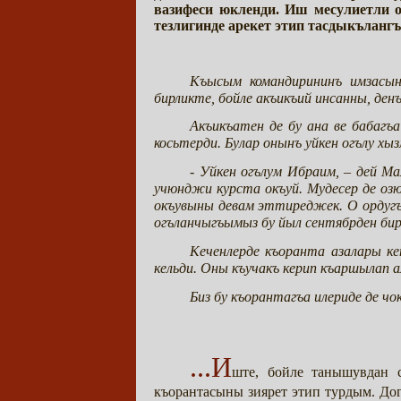
вазифеси юкленди. Иш месулиетли 
тезлигинде арекет этип тасдыкъланг
Къысым командирининъ имзасын
бирликте, бойле акъикъий инсанны, де
Акъикъатен де бу ана ве бабагъ
косьтерди. Булар онынъ уйкен огълу хы
- Уйкен огълум Ибраим, – дей М
учюнджи курста окъуй. Мудесер де оз
окъувыны девам эттиреджек. О ордугъа
огъланчыгъымыз бу йыл сентябрден б
Кеченлерде къоранта азалары ке
кельди. Оны къучакъ керип къаршылап а
Биз бу къорантагъа илериде де чо
...И
ште, бойле танышувдан 
къорантасыны зиярет этип турдым. До