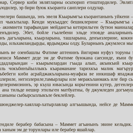
ьнар, Сервер киби эвлятларны осьтюрип етиштирдилер. Эвля
уюдилер, эр бири буюк къоранта саиплери олдулар.
нелери башында, энъ эвеля Къырымгъа къорантанынъ уйкени –
ип чыкътылар. Кенди мукъаддес бешиклерине – Къырымгъа 
– акимиети тарафындан мейдангъа кетирильген бутюн маниал
 енъдилер. Эбет, бойле гъалебени эльде этювде аналарны
нъ дагъларына, къырларына, ташларына, денъизлерине, кок
арды, ильхамландырды, ярдымджы олду. Буларнынъ джумлеси мы
нынъ ве озенбашлы Фатиме аптенинъ йигирми нуфуз торуны эм
эписи Маммет деде эм де Фатиме буюкана саесинде, яъни б
дждадларындан – къырымлардан гъыда алып, акъикъий къы
силь чокъбинъйыллыкъ къараманане тарихкъа малик магъру
зьбебеги киби асрайджакъларына-муафаза ве инкишаф япаджа
лериле, негизлериле,тамырлары иле меракъланмакъ иле бир 
делеримизнинъ, эр къуш ювасында корьгенини кутер, дегенле
и ана тильде нешир этильген матбуатны, бу джумледен догъ
р саныны сыбырсызлыкъле беклейлер.
юнджелер-хаяллар-хатырлавлар алгъышында, нейсе де Мамме
ндиле берабер бабасына – Маммет агъанынъ эвине кельдик.
а ханым эм де торунлары иле берабер яшайлар.