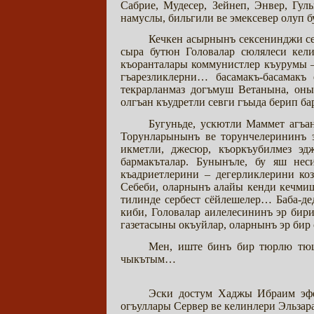
Сабрие, Мудесер, Зейнеп, Энвер, Гул
намуслы, бильгили ве эмексевер олуп б
Кечкен асырнынъ сексенинджи се
сыра бутюн Головалар сюлялеси кел
къоранталары коммунистлер къурумы 
гъарезликлерни… басамакъ-басамакъ
текрарланмаз догъмуш Ветанына, оны
олгъан къудретли севги гъыда берип б
Бугуньде, ускютли Маммет агъа
Торунларынынъ ве торунчелерининъ 
икметли, джесюр, къоркъубилмез э
бармакъталар. Бунынъле, бу яш не
къадриетлерини – дегерликлерини ко
Себеби, оларнынъ алайы кенди кечмиш
тилинде сербест сёйлешелер… Баба-де
киби, Головалар аилелесининъ эр бир
газетасыны окъуйлар, оларнынъ эр би
Мен, иште бинъ бир тюрлю тюш
чыкътым…
Эски достум Хаджы Ибраим эфе
огъуллары Сервер ве келинлери Эльзар