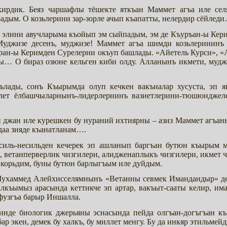
 кирдик. Беяз чаршафлы тёшекте яткъан Маммет агъа иле с
орадым. О козьлерини зар-зорле ачып къапатты, нелердир сёйле
ъ элини авучларыма къойып эм сыйпадым, эм де Къуръан-ы Кер
Муджизе десенъ, муджизе! Маммет агъа шимди козьлерининъ
ран-ы Керимден Сурелерни окъуп башлады. «Айетель Курси», 
ы… О бираз озюне кельген киби олду. Алланынъ икмети, муджи
ълады, сонъ Къырымда олуп кечкен вакъиалар хусуста, эп 
ллет ёлбашчыларнынъ-лидерлернинъ вазиетлерини-тюшюндже
п джан иле курешкен бу нураний ихтиярны – азиз Маммет агъа
даа зияде къанатланам….
силь-несильден кечерек эп ашланып баргъан бутюн къырым 
, ветанперверлик чизгилери, алидженаплыкъ чизгилери, икмет
 корьдим, буны бутюн барлыгъым иле дуйдым.
Мухаммед Алейхисселямнынъ «Ветанны севмек Имандандыр» де
лкъымыз арасында кеттикче эп артар, вакъыт-сааты келир, 
фузгъа барыр Иншалла.
ринде биологик джерьяны эснасында пейда олгъан-догъгъан
р экен, демек бу халкъ, бу миллет менгу. Бу да инкяр этильмей