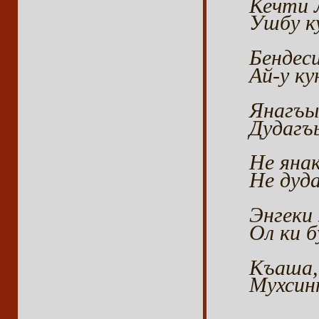
Кечти 
Ушбу к
Бендес
Ай-у к
Янагъы
Дудагъ
Не янак
Не дуд
Энгеки
Ол ки б
Къаша, 
Мухсин