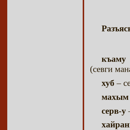
Разъяс
къаму 
(севги ман
хуб
– с
махым
серв-у
–
хайра