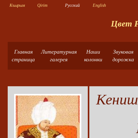
Къырым
Qirim
Русский
English
Цвет Р
Главная
Литературная
Наши
Звуковая
страница
галерея
колонки
дорожка
Кениш 