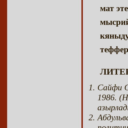
мат эт
мысри
кяныд
теффер
ЛИТЕР
Сайфи С
1986. (
азырлад
Абдульв
политич