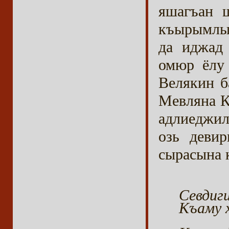
яшагъан 
къырымлы
да иджад 
омюр ёлу 
Велякин б
Мевляна К
адлиеджил
озь деви
сырасына к
Севдиг
Къаму 