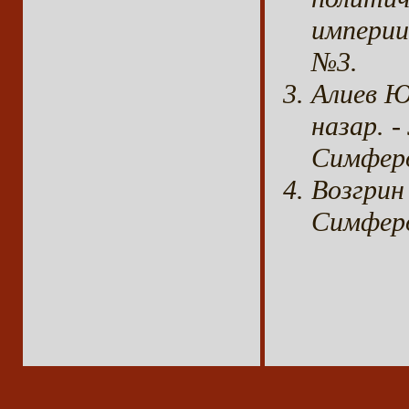
империи
№3.
Алиев Ю
назар. 
Симферо
Возгрин
Симферо