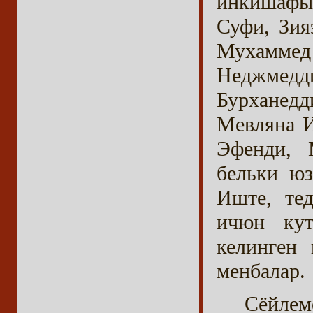
инкишафы
Суфи, Зия
Мухаммед
Неджмедд
Бурхане
Мевляна И
Эфенди, 
бельки юз
Иште, те
ичюн кут
келинген 
менбалар.
Сёйлем