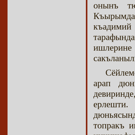
онынъ т
Къырымд
къадимий
тарафын
ишлерин
сакъланыл
Сёйлем
арап дюн
девиринд
ерлешти.
дюньясынд
топракъ и