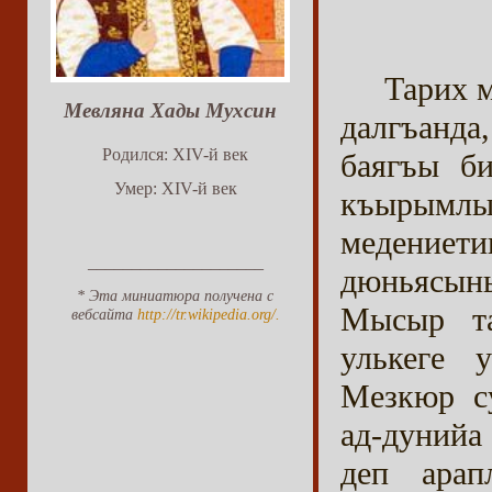
Тарих 
Мевляна Хады Мухсин
далгъанда
Родился: XIV-й век
баягъы б
Умер: XIV-й век
къырымл
медениет
____________________
дюньясыны
* Эта миниатюра получена с
Мысыр та
вебсайта
http://tr.wikipedia.org/.
улькеге 
Мезкюр с
ад-дунийа
деп арап