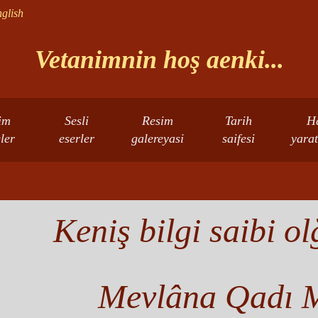
glish
Vetanimnin hoş aenki...
im
Sesli
Resim
Tarih
H
eler
eserler
galereyasi
saifesi
yarat
Keniş bilgi saibi ol
Mevlâna Qadı 