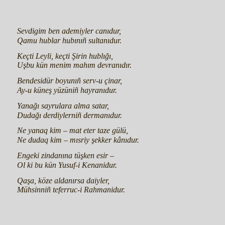
Sevdigim ben ademiyler canıdur,
Qamu hublar hubınıñ sultanıdur.
Keçti Leyli, keçti Şirin hublığı,
Uşbu kün menim mahım devranıdır.
Bendesidür boyunıñ serv-u çinar,
Ay-u küneş yüzüniñ hayranıdur.
Yanağı sayrulara alma satar,
Dudağı derdiylerniñ dermanıdur.
Ne yanaq kim – mat eter taze gülü,
Ne dudaq kim – mısriy şekker kânıdur.
Engeki zindanına tüşken esir –
Ol ki bu kün Yusuf-i Kenanidur.
Qaşa, köze aldanırsa daiyler,
Mühsinniñ teferruc-i Rahmanidur.