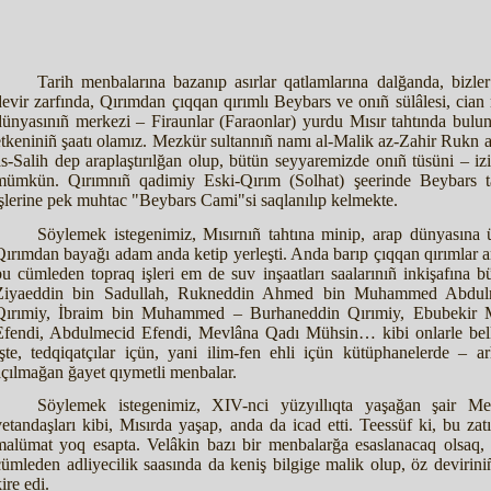
Tarih menbalarına bazanıp asırlar qatlamlarına dalğanda, bizler 
devir zarfında, Qırımdan çıqqan qırımlı Beybars ve onıñ sülâlesi, cian 
dünyasınıñ merkezi – Firaunlar (Faraonlar) yurdu Mısır tahtında bulu
etkeniniñ şaatı olamız. Mezkür sultannıñ namı al-Malik az-Zahir Rukn
as-Salih dep araplaştırılğan olup, bütün seyyaremizde onıñ tüsüni – iz
mümkün. Qırımnıñ qadimiy Eski-Qırım (Solhat) şeerinde Beybars t
işlerine pek muhtac "Beybars Cami"si saqlanılıp kelmekte.
Söylemek istegenimiz, Mısırnıñ tahtına minip, arap dünyasına
Qırımdan bayağı adam anda ketip yerleşti. Anda barıp çıqqan qırımlar a
bu cümleden topraq işleri em de suv inşaatları saalarınıñ inkişafına 
Ziyaeddin bin Sadullah, Rukneddin Ahmed bin Muhammed Abdulm
Qırımiy, İbraim bin Muhammed – Burhaneddin Qırımiy, Ebubeki
Efendi, Abdulmecid Efendi, Mevlâna Qadı Mühsin… kibi onlarle belki
İşte, tedqiqatçılar içün, yani ilim-fen ehli içün kütüphanelerde – a
açılmağan ğayet qıymetli menbalar.
Söylemek istegenimiz, XIV-nci yüzyıllıqta yaşağan şair M
vetandaşları kibi, Mısırda yaşap, anda da icad etti. Teessüf ki, bu zat
malümat yoq esapta. Velâkin bazı bir menbalarğa esaslanacaq olsaq,
cümleden adliyecilik saasında da keniş bilgige malik olup, öz deviriniñ
ire edi.