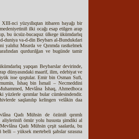
XIII-nci yüzyıllıqtan itibaren bayağı bir
medeniyetiniñ ilki ocağı esap etilgen arap
nıp, bu ücsüz-bucaqsız ülkege ükümdarlıq
 ad-duniya va-d-din Beybars al-Bundukdari
ini yalıñız Mısırda ve Qırımda rastkelmek
arafından qurdurılğan ve bugünde tamir
 ükümdarlıq yapqan Beybarslar devirinde,
rap dünyasındaki maarif, ilim, edebiyat ve
büyük isse qoştular. Emir bin Osman Sufi,
umin, İshaq bin İsmail – Necmeddini
r Muhammed, Mevlâna İshaq, Ahmedhoca
 yüzlerle qırımlar bular cümlesindendir.
rhivlerde saqlanılıp kelingen velâkin daa
evlâna Qadı Mühsin de özüniñ qırımlı
ı aliyleriniñ ömür yolu hususta şimdiki al
 Mevlâna Qadı Mühsin çeşit saalarda, bu
 belli – yüksek mertebeli şahslar sırasına