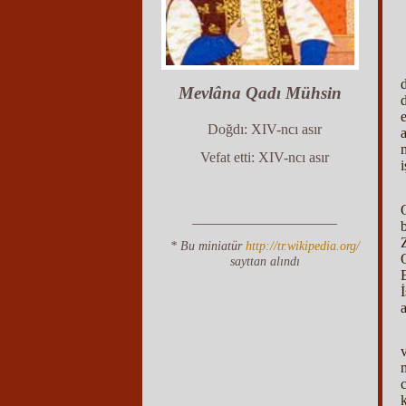
Mevlâna Qadı Mühsin
Doğdı: XIV-ncı asır
Vefat etti: XIV-ncı asır
____________________
* Bu miniatür
http://tr.wikipedia.org/
sayttan alındı
k