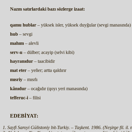
Nazm satırlardaki bazı sözlerge izaat:
qamu hublar
– yüksek isler, yüksek duyğular (sevgi manasında)
hub
– sevgi
mahım
– alevli
serv-u
– dülber; acayip (selvi kibi)
hayranıdur
– taacibidir
mat eter
– yeñer; artta qaldırır
mısriy
– mısrlı
kânıdur
– ocağıdır (qoyı yeri manasında)
tefferuc-i
– filisi
EDEBİYAT:
Sayfi Saroyi Gülistoniy bit-Turkiy. – Taşkent. 1986. (Neşirge fil. il