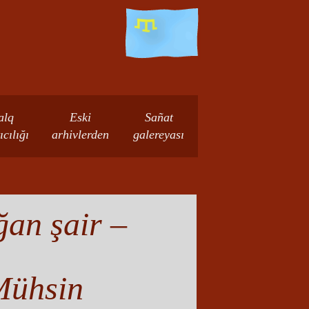
alq
Eski
Sañat
ıcılığı
arhivlerden
galereyası
ğan şair –
Mühsin