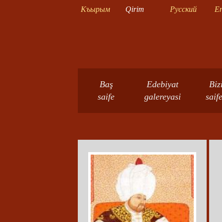
Къырым
Qirim
Русский
En
Baş
Edebiyat
Biz
saife
galereyasi
saif