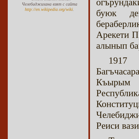
огърунда
Челебиджихана взят с сайта
http://en.wikipedia.org/wiki
.
буюк де
бераберл
Арекети П
алынып ба
1917
Багъчаса
Къырым 
Республ
Конститу
Челебид
Реиси ваз