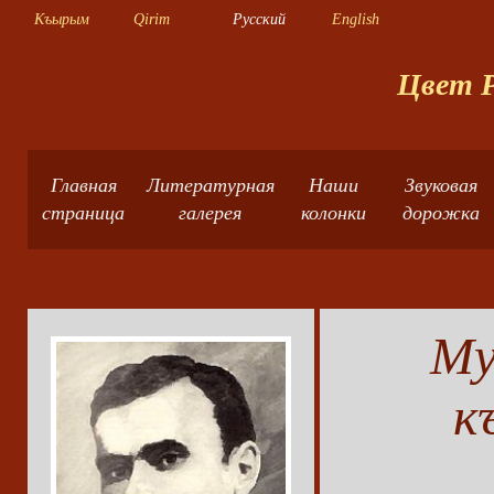
Къырым
Qirim
Русский
English
Цвет Р
Главная
Литературная
Наши
Звуковая
страница
галерея
колонки
дорожка
Му
к