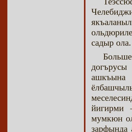
Теэссю
Челеби
якъаланы
ольдюриле
садыр ола.
Больш
догърусы
ашкъын
ёлбашчыл
меселесин
йигирми 
мумкюн ол
зарфында 