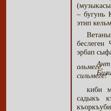
(музыкасы
– бугунь
этип кельм
Ветаны
беслеген 
эрбап сыф
Ант
ольмеге,
Бил
сильмеге!
киби м
садыкъ к
къоркъуб