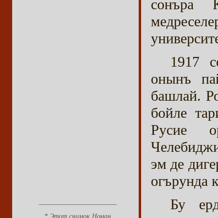
сонъра 
медресел
университ
1917 с
онынъ пай
башлай. Р
бойле тар
Русие о
Челебиджи
эм де диг
огърунда 
Бу ер
____________________
* Этот снимок Номан