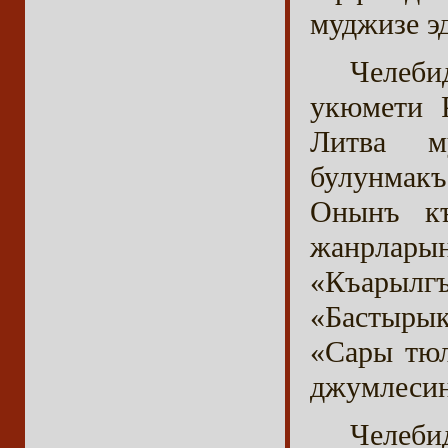
муджизе э
Челеб
укюмети 
Литва м
булунмакъ
Онынъ къ
жанрла
«Къарыл
«Бастыры
«Сары тюл
джумлесин
Челеб