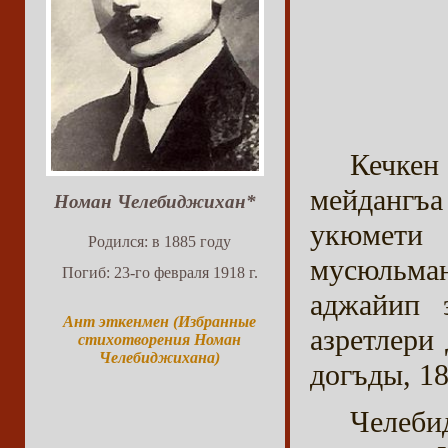
Кечке
мейдангъ
Номан Челебиджихан*
укюмет
Родился: в 1885 году
мусюльма
Погиб: 23-го февраля 1918 г.
аджайип 
Ант эткенмен (Избранные
азретлери
стихотворения Номан
Челебиджихана)
догъды, 18
Челеб