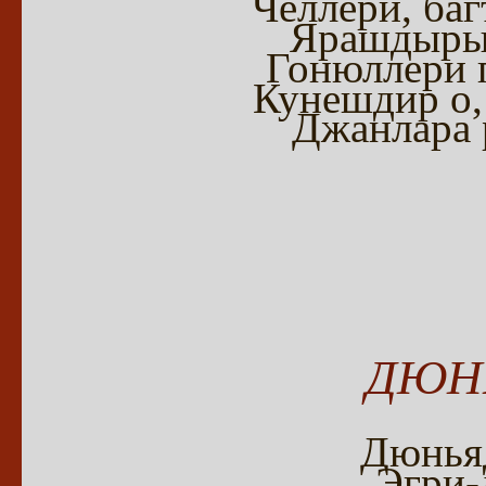
Чёллери, ба
Ярашдырып
Гонюллери 
Кунешдир о,
Джанлара 
ДЮНЬ
Дюньяд
Эгри-