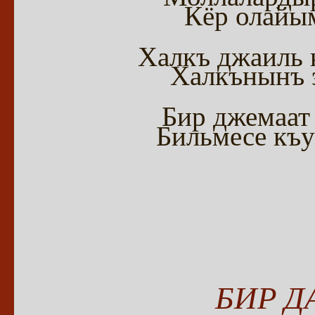
Кёр олайым
Халкъ джаиль 
Халкънынъ э
Бир джемаат
Бильмесе къу
БИР Д