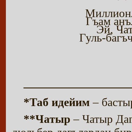
Миллионл
Гъам анъ
Эй, Ча
Гуль-багъ
_________________
*Таб идейим
– баст
**Чатыр
– Чатыр Да