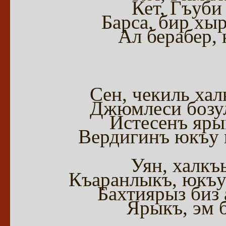
Кет, Гъуби
Барса, бир хы
Ал берабер, 
Сен, чекиль ха
Джюмлеси бозул
Истесенъ яры
Вердигинъ юкъу 
Уян, халкъ
Къаранлыкъ, юкъун
Бахтиярыз биз
Ярыкъ, эм 