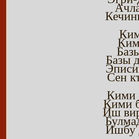
Ачла
Кечин
Ким
Ким
Баз
Базы 
Эписи
Сен къ
Кими 
Кими б
Иш вир
Булма
Ишбу 