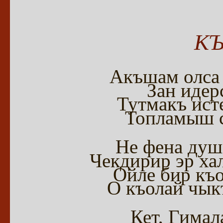
К
Акъшам олса 
Зан идер
Тутмакъ ист
Топламыш с
Не фена душ
Чекдирир эр ха
Ойле бир къо
О къолай чык
Кет, Гимал