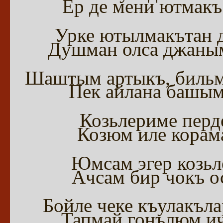
Ер де мени ютмакъ
Урке ютылмакътан 
Душман олса джаным
Шаштым артыкъ, бильм
Пек айлана башым
Козьлериме перд
Козюм иле корам
Юмсам эгер козьл
Ачсам бир чокъ о
Бойле чеке къулакъл
Тапмай гонълюм ич