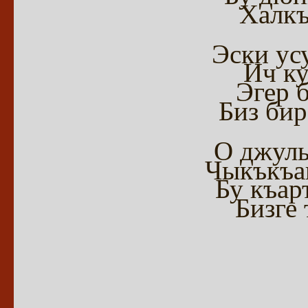
Халкъ
Эски ус
Ич к
Эгер 
Биз бир
О джуль
Чыкъкъан
Бу къар
Бизге