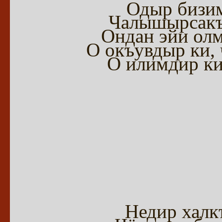
Одыр бизим
Чалышырсакъ 
Ондан эйи олм
О окъувдыр ки,
О илимдир ки
Недир халк