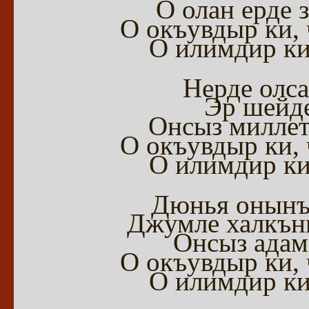
О олан ерде 
О окъувдыр ки,
О илимдир ки
Нерде олса
Эр шейде
Онсыз миллет
О окъувдыр ки,
О илимдир ки
Дюнья онынъ 
Джумле халкъны
Онсыз адам
О окъувдыр ки,
О илимдир ки