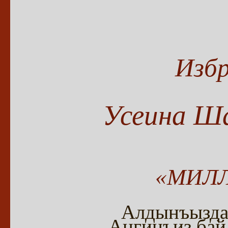
Избр
Усеина Ш
«МИЛ
Алдынъызда 
Ангинъиз бай 