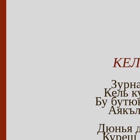
КЕЛ
Зурна
Кель к
Бу бутю
Аякъл
Дюнья д
Куреш 