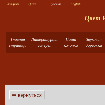
Къырым
Qirim
Русский
English
Цвет Р
Главная
Литературная
Наши
Звуковая
страница
галерея
колонки
дорожка
⇦ вернуться