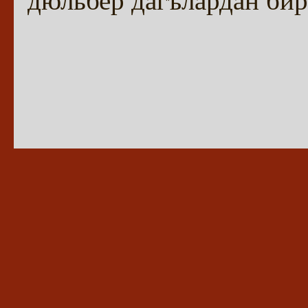
дюльбер дагълардан бир