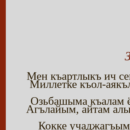
Мен къартлыкъ ич се
Миллетке къол-аякъ
Озьбашыма къалам ё
Агълайым, айтам алы
Кокке учаджагъым 