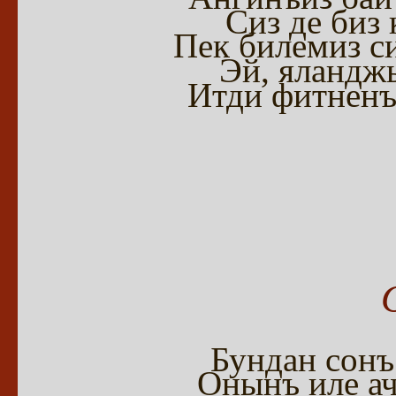
Сиз де биз 
Пек билемиз си
Эй, яландж
Итди фитненъи
Бундан сонъ
Онынъ иле ач