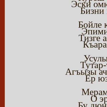
Эски омю
Бизни
Бойле к
Эпими
Тизге 
Къара
Усулы
Тутар
Агъызы ач
Ер ю
Мерам
О эр
Бу дюн