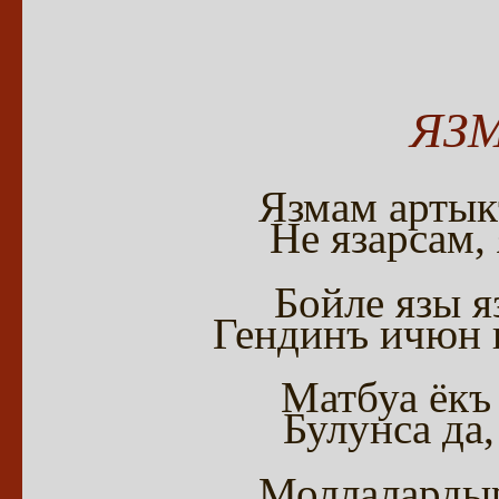
ЯЗ
Язмам артык
Не язарсам,
Бойле язы я
Гендинъ ичюн 
Матбуа ёкъ
Булунса да
Моллалардыр