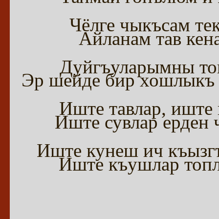
Чёлге чыкъсам те
Айланам тав кен
Дуйгъуларымны топ
Эр шейде бир хошлыкъ 
Иште тавлар, иште
Иште сувлар ерден 
Иште кунеш ич къызгъ
Иште къушлар топл