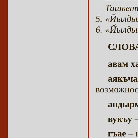
Ташкент
«Йылдыз
«Йылдыз
СЛОВ
авам х
аякъч
возможност
андыр
вукъу
–
гъае
– 