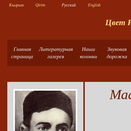
Къырым
Qirim
Русский
English
Цвет Р
Главная
Литературная
Наши
Звуковая
страница
галерея
колонки
дорожка
Маа