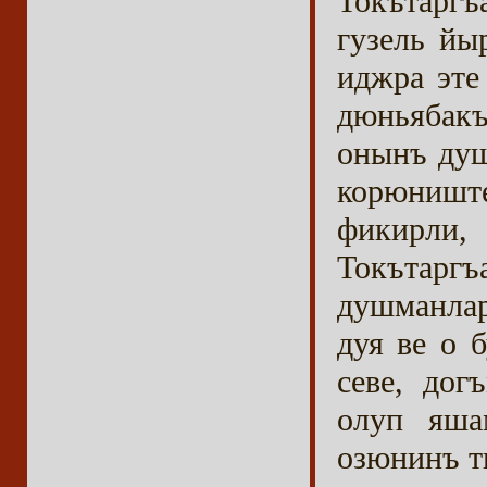
Токътаргъ
гузель йы
иджра эте
дюньябак
онынъ душ
корюништ
фикирли
Токътаргъ
душманлар
дуя ве о 
севе, до
олуп яша
озюнинъ т