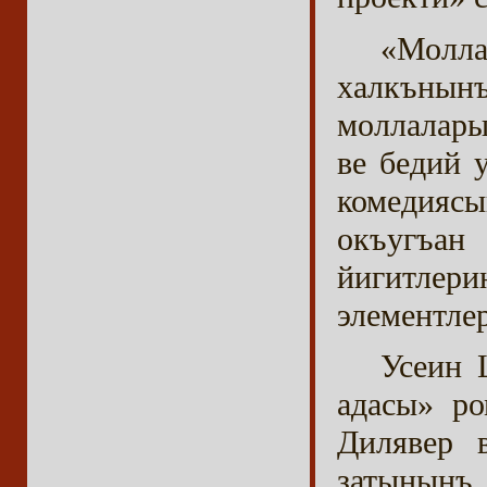
«Молл
халкънын
моллалары
ве бедий 
комедиясы
окъугъан
йигитлер
элементле
Усеин 
адасы» ро
Дилявер 
затынын