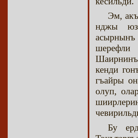
кесильди.
Эм, ак
нджы юз
асырнынъ
шерефли 
Шаирнинъ
кенди гон
гъайры о
олуп, ола
шиирлер
чевирильд
Бу ер