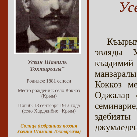
Ус
Къырым
эвляды У
къадими
Усеин Шамиль
Тохтаргазы*
манзарал
Родился: 1881 сенеси
Коккоз м
Место рождения: село Коккоз
Оджалар с
(Крым)
семинари
Погиб: 18 сентября 1913 года
(село Харджибие , Крым)
эдебияты
джумледен
Солнце (избранная поэзия
Усеина Шамиля Тохтаргазы)