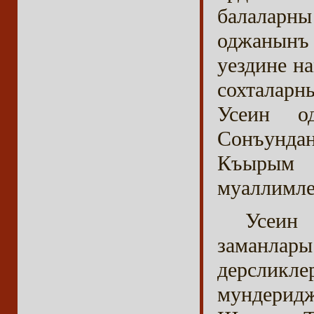
балаларн
оджанынъ
уездине н
сохталарн
Усеин о
Сонъунда
Къырым 
муаллимле
Усеин
заманла
дерслик
мундерид