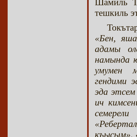
Шамиль То
тешкиль э
Токъта
«Бен, яш
адамы ол
намында ю
умумен м
гендими э
эда этсем
ич кимсен
семере
«Реберт
къысым», 