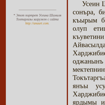
Усеин 
____________________
сонъра, б
* Этот портрет Усеина Шамиля
къырым ба
Тохтаргазы загружен с сайта
http://anaurt.com
.
олуп ети
къуветин
Айвасылда
Харджиби
оджанынъ
мектепни
Токътаргъ
янъы усу
Харджиби
ярдымы и