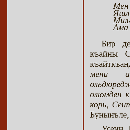
Мен
Яшлы
Мил
Ама 
Бир де
къайны С
къайткъан
мени а
ольдюредж
олюмден к
корь, Сеи
Бунынъле, 
Усеин 