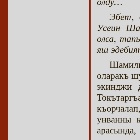
олду…
Эбет, 
Усеин Ша
олса, тап
яш эдеби
Шамил
оларакъ ш
экинджи 
Токътаргъ
къорчала
унванны к
арасында