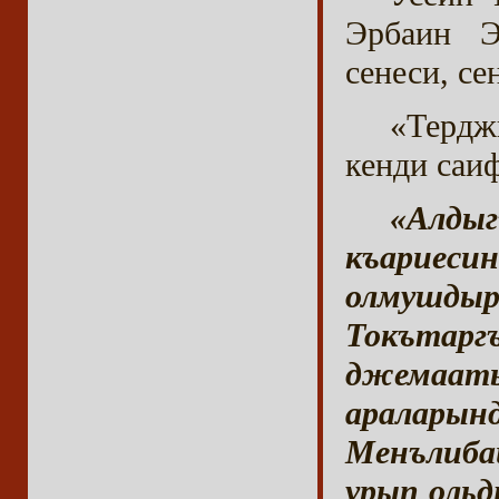
Эрбаин Э
сенеси, се
«Тердж
кенди саи
«Алд
къариес
олмушдыр
Токъта
джемааты
аралары
Менълибай
урып оль