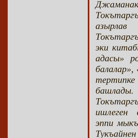
Джамана
Токътаргъ
азырлав
Токътарг
эки кита
адасы» р
балалар»,
тертипке
башлады.
Токътаргъ
ишлеген 
эппи мыкъ
Тукъайн