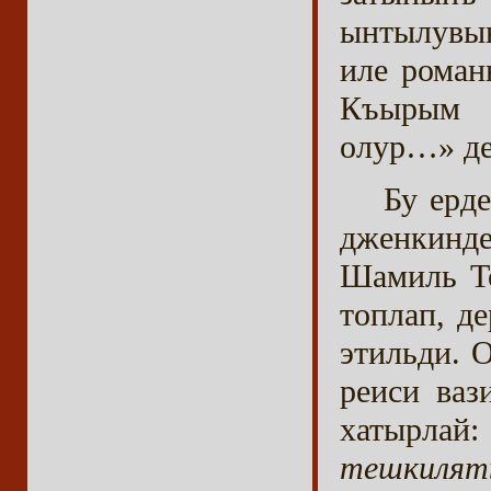
ынтылувын
иле роман
Къырым з
олур…» де
Бу ерд
дженкинде
Шамиль То
топлап, д
этильди. 
реиси ваз
хатырлай
тешкил