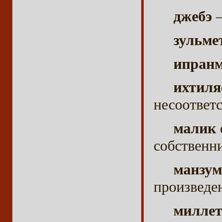
джебэ
–
зульме
ипран
ихтил
несоответ
малик 
собственн
манзум
произведе
милле