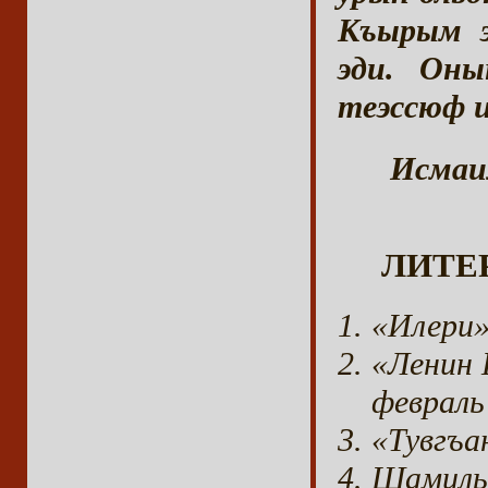
Къырым э
эди. Оны
теэссюф и
Исмаил
ЛИТЕР
«Илери»
«Ленин 
февраль
«Тувгъа
Шамиль 