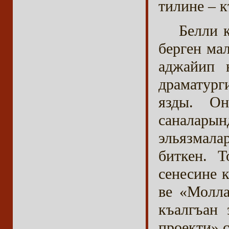
тилине – 
Белли 
берген ма
аджайип 
драматург
язды. О
саналары
эльязмала
биткен. Т
сенесине 
ве «Молла
къалгъан 
проекти» 