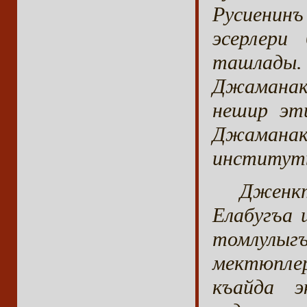
Русиенин
эсерлер
ташлады.
Джаманакъ
нешир эти
Джаманак
институт
Дженкт
Елабугъа 
томлулыгъ
мектюпле
къайда э