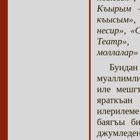
Къырым –
къысым»,
несир», «
Театр»,
моллалар»
Бундан
муаллимли
иле мешг
яраткъа
илерилеме
баягъы би
джумледен