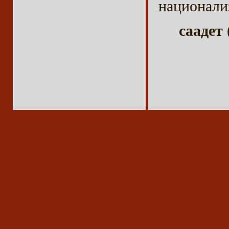
национали
саадет 