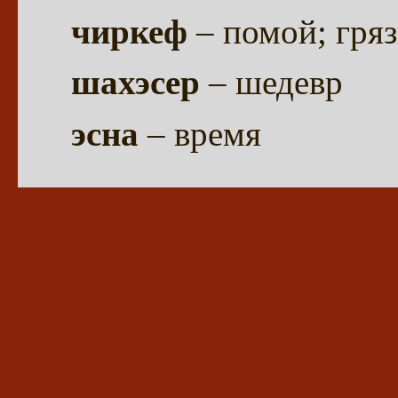
чиркеф
– помой; гряз
шахэсер
– шедевр
эсна
– время