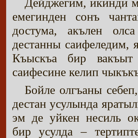
Дейджегим, икинди м
емегинден сонъ чант
достума, акълен олса
дестанны саифеледим, 
Къыскъа бир вакъыт 
саифесине келип чыкък
Бойле олгъаны себеп,
дестан усулында яратыл
эм де уйкен несиль о
бир усулда – тертипт