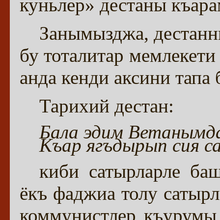
куньлер» дестаны къара
Занымызджа, дестанн
бу тоталитар мемлекети
анда кенди аксини тапа 
Тарихий дестан:
Бала эдим Ветанымда
Къар ягъдырып сия с
киби сатырларле баш
ёкъ фаджиа толу сатырл
коммунистлер къурумы 