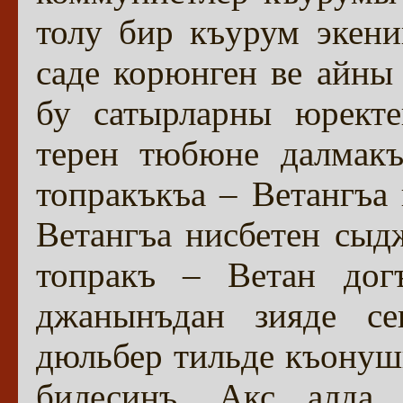
толу бир къурум экени
саде корюнген ве айны
бу сатырларны юректе
терен тюбюне далмакъ
топракъкъа – Ветангъа
Ветангъа нисбетен сыд
топракъ – Ветан дог
джанынъдан зияде се
дюльбер тильде къонуш
билесинъ. Акс алда