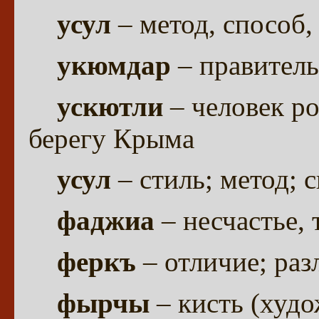
усул
– метод, способ,
укюмдар
– правитель
ускютли
– человек р
берегу Крыма
усул
– стиль; метод; 
фаджиа
– несчастье, 
феркъ
– отличие; раз
фырчы
– кисть (худо