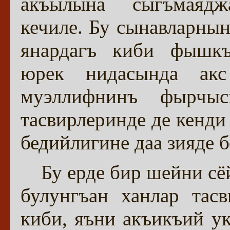
акъылына сыгъмаядж
кечиле. Бу сынавларнын
янардагъ киби фышк
юрек нидасында акс
муэллифнинъ фырчы
тасвирлеринде де кенди
бедийлигине даа зияде 
Бу ерде бир шейни с
булунгъан ханлар тас
киби, яъни акъикъий у