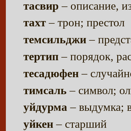
тасвир
– описание, и
тахт
– трон; престол
темсильджи
– предст
тертип
– порядок, ра
тесадюфен
– случайн
тимсаль
– символ; о
уйдурма
– выдумка; 
уйкен
– старший