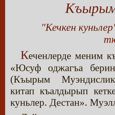
Къырым
"Кечкен куньле
т
К
еченлерде меним к
«Юсуф оджагъа берин
(Къырым Муэндислик-
китап къалдырып кетк
куньлер. Дестан». Му