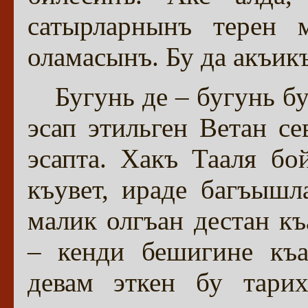
сатырларнынъ терен 
оламасынъ. Бу да акъикъ
Бугунь де – бугунь 
эсап этильген Ветан се
эсапта. Хакъ Тааля бо
къувет, ираде багъышл
малик олгъан дестан к
– кенди бешигине къа
девам эткен бу тарих