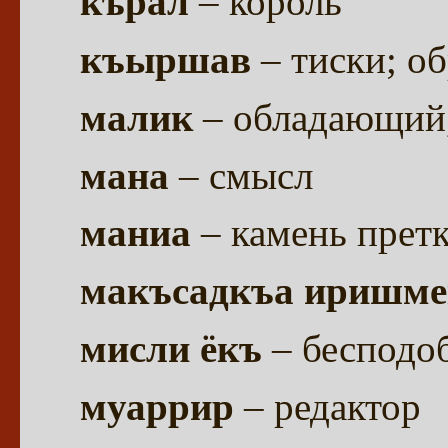
кърал
– король
къыршав
– тиски; о
малик
– обладающий
мана
– смысл
маниа
– камень претк
макъсадкъа иришме
мисли ёкъ
– бесподо
муаррир
– редактор