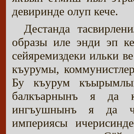
девиринде олуп кече.
Дестанда тасвирлен
образы иле энди эп к
сейяремиздеки ильки ве
къурумы, коммунистле
Бу къурум къырымлы
балкъарнынъ я да к
ингъушнынъ я да ч
империясы ичерисинд