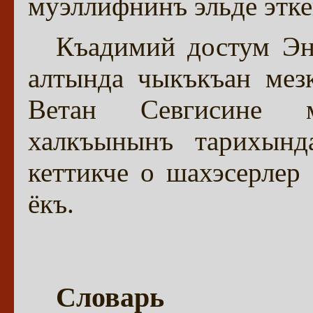
муэллифнинъ эльде этк
Къадимий достум Эн
алтында чыкъкъан мезк
Ветан Севгисине 
халкъынынъ тарихынд
кеттикче о шахэсерлер
ёкъ.
Словарь