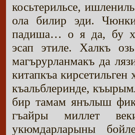
косьтерильсе, ишлениль
ола билир эди. Чюнки
падиша… о я да, бу х
эсап этиле. Халкъ оз
магърурланмакъ да ляз
китапкъа кирсетильген 
къальблеринде, къырым
бир тамам янълыш фик
гъайры миллет ве
укюмдарларыны бойл