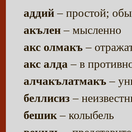
аддий
– простой; об
акълен
– мысленно
акс олмакъ
– отража
акс алда
– в противн
алчакълатмакъ
– ун
беллисиз
– неизвест
бешик
– колыбель