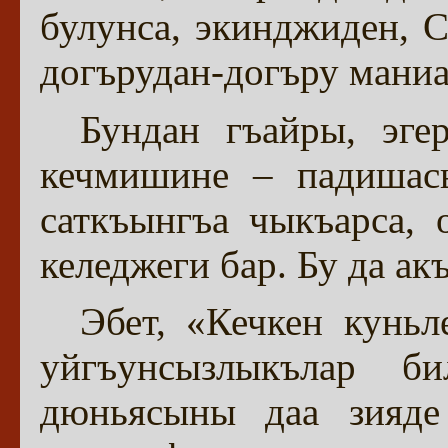
булунса, экинджиден, С
догърудан-догъру мани
Бундан гъайры, эге
кечмишине – падишасы
саткъынгъа чыкъарса, 
келеджеги бар. Бу да ак
Эбет, «Кечкен куньл
уйгъунсызлыкълар б
дюньясыны даа зияде