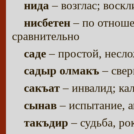
нида
– возглас; воск
нисбетен
– по отноше
сравнительно
саде
– простой, несл
садыр олмакъ
– свер
сакъат
– инвалид; ка
сынав
– испытание, ап
такъдир
– судьба, ро