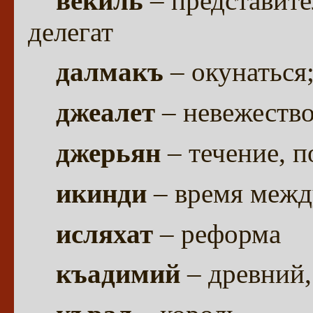
векиль
– представите
делегат
далмакъ
– окунаться
джеалет
– невежеств
джерьян
– течение, п
икинди
– время межд
исляхат
– реформа
къадимий
– древний,