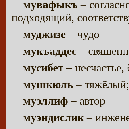
мувафыкъ
– согласно
подходящий, соответст
муджизе
– чудо
мукъаддес
– священн
мусибет
– несчастье, 
мушкюль
– тяжёлый;
муэллиф
– автор
муэндислик
– инжене