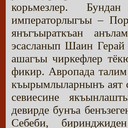
корьмезлер. Бунда
императорлыгъы – Пор
янъгъыраткъан анълам
эсасланып Шаин Герай
ашагъы чиркефлер тёк
фикир. Авропада талим
къырымлыларнынъ аят 
севиесине якъынлашт
девирде бунъа бенъзеге
Себеби, биринджиде