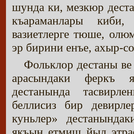
шунда ки, мезкюр дест
къараманлары киби
вазиетлерге тюше, олюм
эр бирини енъе, ахыр-с
Фольклор дестаны ве
арасындаки феркъ 
дестанында тасвирле
беллисиз бир девирле
куньлер» дестанындак
якъын етмиш йыл этра