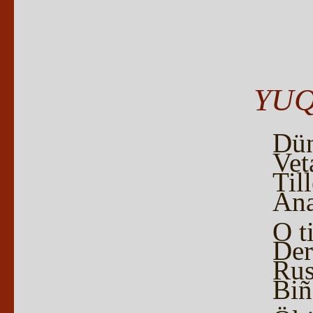
YUQ
Dün
Vet
Til
Ana
O t
Der
Rus
Biñ