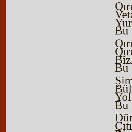
Qır
Vet
Yur
Bu 
Qır
Qır
Biz
Bu 
Şim
Bül
Yol
Bu 
Dün
Çıt