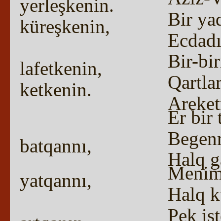
yerleşkenin.
Bir ya
küreşkenin,
Ecdadı
Bir-bi
lafetkenin,
Qartla
ketkenin.
Areket
Er bir 
Begenm
batqannı,
Halq g
Menim 
yatqannı,
Halq k
Pek is