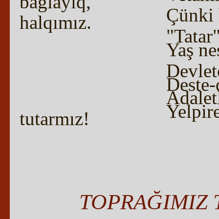
baglayıq,
Çünki 
halqımız.
"Tatar"
Yaş ne
Devletç
Deste-d
Adalet
Yelpir
tutarmız!
TOPRAĞIMIZ 