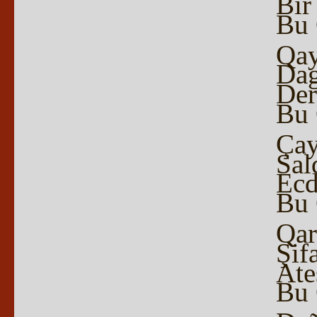
Bir
Bu 
Qay
Dag
Der
Bu 
Çayı
Sal
Ecd
Bu 
Qar
Şifa
Ate
Bu 