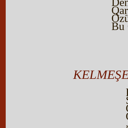
Deñ
Qar
Özü
Bu 
KELMEŞE