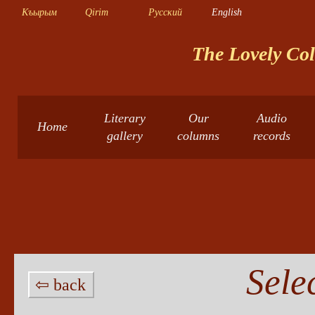
Къырым
Qirim
Русский
English
The Lovely Col
Literary
Our
Audio
Home
gallery
columns
records
Sele
⇦ back