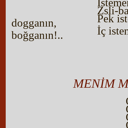
İsteme
Zsli-ba
Pek is
dogganın,
İç ist
boğganın!..
MENİM M