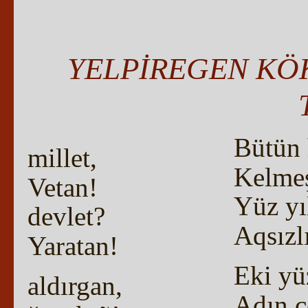
YELPİREGEN KÖ
Bütün 
millet,
Kelmeş
Vetan!
Yüz yı
devlet?
Aqsızl
Yaratan!
Eki yü
aldırgan,
Adın c