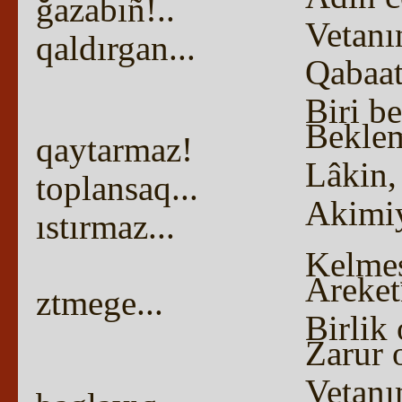
ğazabıñ!..
Vetanın
qaldırgan...
Qabaat
Biri be
Beklem
qaytarmaz!
Lâkin,
toplansaq...
Akimiy
ıstırmaz...
Kelmeşe
Areket
ztmege...
Birlik 
Zarur o
Vetanı