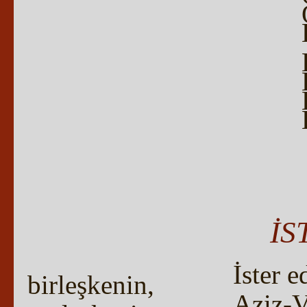
İS
İster 
birleşkenin,
Aziz-V