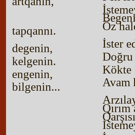
artqanın,
İsteme
Begeni
Öz hal
tapqannı.
İster e
degenin,
Doğru 
kelgenin.
Kökte 
engenin,
Avam h
bilgenin...
Arzıla
Qırım 
Qarşıs
İsteme