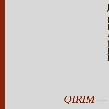
QIRIM —