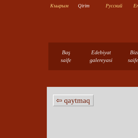
Къырым
Qirim
Русский
En
Baş
Edebiyat
Biz
saife
galereyasi
saif
⇦ qaytmaq