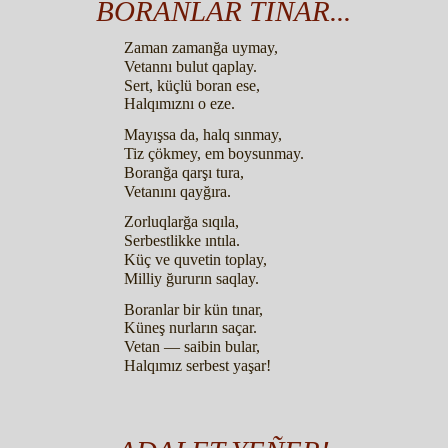
BORANLAR TINAR...
Zaman zamanğa uymay,
Vetannı bulut qaplay.
Sert, küçlü boran ese,
Halqımıznı o eze.
Mayışsa da, halq sınmay,
Tiz çökmey, em boysunmay.
Boranğa qarşı tura,
Vetanını qayğıra.
Zorluqlarğa sıqıla,
Serbestlikke ıntıla.
Küç ve quvetin toplay,
Milliy ğururın saqlay.
Boranlar bir kün tınar,
Küneş nurların saçar.
Vetan — saibin bular,
Halqımız serbest yaşar!