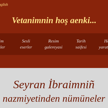
glish
Vetanimnin hoş aenki...
im
Sesli
Resim
Tarih
H
eler
eserler
galereyasi
saifesi
yarat
Seyran İbraimniñ
nazmiyetinden nümüneler