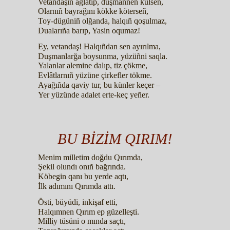
Vetandaşıñ ağlatıp, duşmannen külseñ,
Olarnıñ bayrağını kökke köterseñ,
Toy-dügüniñ olğanda, halqıñ qoşulmaz,
Dualarıña barıp, Yasin oqumaz!
Ey, vetandaş! Halqıñdan sen ayırılma,
Duşmanlarğa boysunma, yüzüñni saqla.
Yalanlar alemine dalıp, tiz çökme,
Evlâtlarnıñ yüzüne çirkefler tökme.
Ayağıñda qaviy tur, bu künler keçer –
Yer yüzünde adalet erte-keç yeñer.
BU BİZİM QIRIM!
Menim milletim doğdu Qırımda,
Şekil olundı onıñ bağrında.
Köbegin qanı bu yerde aqtı,
İlk adımını Qırımda attı.
Östi, büyüdi, inkişaf etti,
Halqımnen Qırım ep güzelleşti.
Milliy tüsüni o mında saçtı,