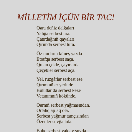
MİLLETİM İÇÜN BİR TAC!
Qara deñiz dalğaları
Yalığa serbest ura.
Çatırdağnıñ qayaları
Qırımda serbest tura.
Öz nurların küneş yazda
Etrafqa serbest saça.
Qulan çelde, çayırlarda
Çeçekler serbest aça.
Yel, ruzgârlar serbest ese
Qırımnıñ er yerinde.
Bulutlar da serbest keze
Vetanımnıñ kökünde.
Qarnıñ serbest yağmasından,
Ortalıq ap-aq ola.
Serbest yağmur tamçısından
Özenler suvğa tola.
Balıq serbest yalday suvda,