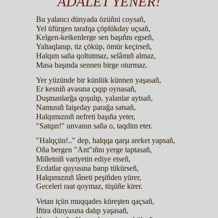
ADALET YEÑER!
Bu yalancı dünyada özüñni coysañ,
Yel üfürgen tarafqa çöplükday uçsañ,
Kelgen-ketkenlerge sen başıñnı egseñ,
Yaltaqlanıp, tiz çöküp, ömür keçirseñ,
Halqım saña qoltutmaz, selâmıñ almaz,
Masa başında sennen birge oturmaz.
Yer yüzünde bir künlük künnen yaşasañ,
Er kesniñ avasına çıqıp oynasañ,
Duşmanlarğa qoşulıp, yalanlar aytsañ,
Namusıñ faişeday parağa satsañ,
Halqımıznıñ nefreti başıña yeter,
"Satqın!" unvanın saña o, taqdim eter.
"Halqçün!.." dep, halqqa qarşı areket yapsañ,
Oña bergen "Ant"ıñnı yerge taptasañ,
Milletniñ variyetin ediye etseñ,
Ecdatlar quyusına barıp tükürseñ,
Halqımıznıñ lâneti peşiñden yürer,
Geceleri raat qoymaz, tüşüñe kirer.
Vetan içün muqqades küreşten qaçsañ,
İftira dünyasına dalıp yaşasañ,