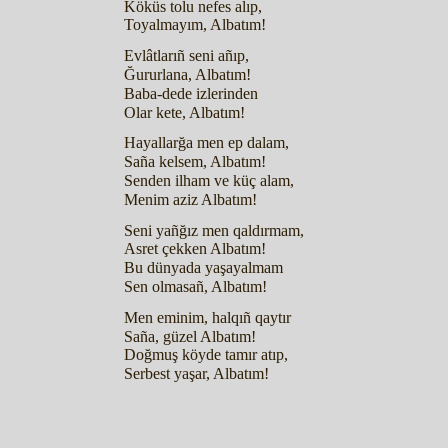
Köküs tolu nefes alıp,
Toyalmayım, Albatım!
Evlâtlarıñ seni añıp,
Ğururlana, Albatım!
Baba-dede izlerinden
Olar kete, Albatım!
Hayallarğa men ep dalam,
Saña kelsem, Albatım!
Senden ilham ve küç alam,
Menim aziz Albatım!
Seni yañğız men qaldırmam,
Asret çekken Albatım!
Bu dünyada yaşayalmam
Sen olmasañ, Albatım!
Men eminim, halqıñ qaytır
Saña, güzel Albatım!
Doğmuş köyde tamır atıp,
Serbest yaşar, Albatım!