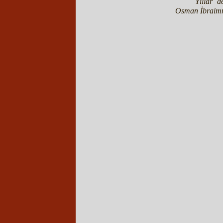
Yıllar 
Osman İbraimni