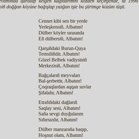
devamında qaralap kelgen kâğıtlarımnı közden keçirgende, ta 199
ñ doğğan köyüne bağışlap yazğan işte bu şiirimge közüm tüşti.
Cennet kibi sen bir yerde
Yerleşkensiñ, Albatım!
Dülber köyler sırasında
Eñ dülbersiñ, Albatım!
Qarşıñdaki Burun-Qaya
Temsiliñdir, Albatım!
Güzel Belbek vadiysiniñ
Merkezisiñ, Albatım!
Bağçalarıñ meyvaları
Bal-şerbettir, Albatım!
Çoqraqlardan aqqan suvlar
Şifalıdır, Albatım!
Etrafıñdaki dağlarıñ
Saqlay seni, Albatım!
Saña sevgi duyğularım
Sıñırsızdır, Albatım!
Dülber manzaraña baqıp,
Hoşnut olam, Albatım!