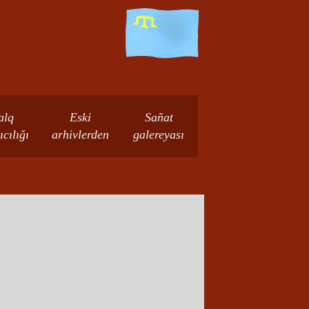
alq
Eski
Sañat
ıcılığı
arhivlerden
galereyası