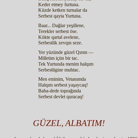
Keder etmey furtuna.
Küzde ketken turnalar da
Serbest qayta Yurtuna.
Baar... Dağlar yeşillene,
Terekler serbest öse.
Kökte qartal avelene,
Serbestlik zevqın seze.
Yer yüzünde güzel Qırım —
Milletim içün bir tac.
Tek Yurtunda menim halqım
Serbestligine muhtac.
Men eminim, Vetanımda
Halqım serbest yaşaycaq!
Baba-dede toprağında
Serbest devlet quracaq!
GÜZEL, ALBATIM!