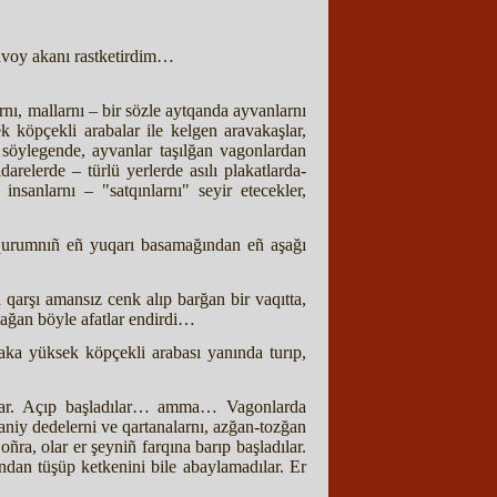
voy akanı rastketirdim…
rnı, mallarnı – bir sözle aytqanda ayvanlarnı
 köpçekli arabalar ile kelgen aravakaşlar,
a söylegende, ayvanlar taşılğan vagonlardan
arelerde – türlü yerlerde asılı plakatlarda-
insanlarnı – "satqınlarnı" seyir etecekler,
e, qurumnıñ eñ yuqarı basamağından eñ aşağı
a qarşı amansız cenk alıp barğan bir vaqıtta,
mağan böyle afatlar endirdi…
aka yüksek köpçekli arabası yanında turıp,
adılar. Açıp başladılar… amma… Vagonlarda
raniy dedelerni ve qartanalarnı, azğan-tozğan
ra, olar er şeyniñ farqına barıp başladılar.
rından tüşüp ketkenini bile abaylamadılar. Er