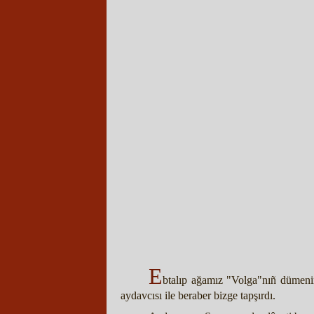
E
btalıp ağamız "Volga"nıñ dümenini
aydavcısı ile beraber bizge tapşırdı.