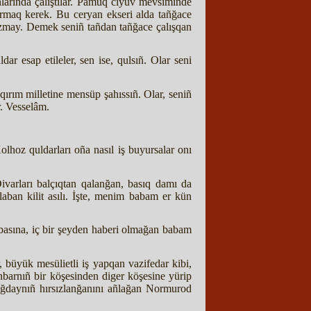
arında çalıştılar. Pamuq cıyuv mevsiminde
ırmaq kerek. Bu ceryan ekseri alda tañğace
sızmay. Demek seniñ tañdan tañğace çalışqan
 esap etileler, sen ise, qulsıñ. Olar seni
ırım milletine mensüp şahıssıñ. Olar, seniñ
r. Vesselâm.
lhoz quldarları oña nasıl iş buyursalar onı
ivarları balçıqtan qalanğan, basıq damı da
ban kilit asılı. İşte, menim babam er kün
Sabasına, iç bir şeyden haberi olmağan babam
 büyük mesülietli iş yapqan vazifedar kibi,
 anbarnıñ bir köşesinden diger köşesine yürip
Boğdaynıñ hırsızlanğanını añlağan Normurod