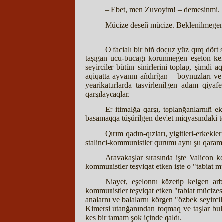
– Ebet, men Zuvoyim! – demesinmi.
Mücize deseñ mücize. Beklenilmegen
O facialı bir biñ doquz yüz qırq dört
taşığan ücü-bucağı körünmegen eşelon keli
seyirciler bütün sinirlerini toplap, şimdi
aqiqatta ayvannı añdırğan – boynuzları ve q
yearikaturlarda tasvirlenilgen adam qiyafe
qarşılaycaqlar.
Er itimalğa qarşı, toplanğanlarnıñ e
basamaqqa tüşürilgen devlet miqyasındaki te
Qırım qadın-qızları, yigitleri-erkekle
stalinci-kommunistler qurumı aynı şu qaram
Aravakaşlar sırasında işte Valicon 
kommunistler teşviqat etken işte o "tabiat m
Niayet, eşelonnı közetip kelgen ar
kommunistler teşviqat etken "tabiat mücizesi
analarnı ve balalarnı körgen "özbek seyirci
Kimersi utanğanından toqmaq ve taşlar bulunğ
kes bir tamam şok içinde qaldı.