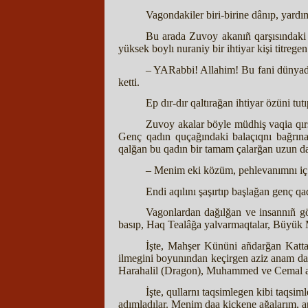
Vagondakiler biri-birine dânıp, yardım
Bu arada Zuvoy akanıñ qarşısındaki v
yüksek boylı nuraniy bir ihtiyar kişi titrege
– YARabbi! Allahim! Bu fani dünyada 
ketti.
Ep dır-dır qaltırağan ihtiyar özüni tu
Zuvoy akalar böyle müdhiş vaqia qırşa
Genç qadın quçağındaki balaçıqnı bağrına 
qalğan bu qadın bir tamam çalarğan uzun dağ
– Menim eki közüm, pehlevanımnı iç
Endi aqılını şaşırtıp başlağan genç q
Vagonlardan dağılğan ve insannıñ göñ
basıp, Haq Tealâğa yalvarmaqtalar, Büyük 
İşte, Mahşer Kününi añdarğan Katt
ilmegini boyunından keçirgen aziz anam da
Harahalil (Dragon), Muhammed ve Cemal ağa
İşte, qullarnı taqsimlegen kibi taqsi
adımladılar. Menim daa kiçkene ağalarım, ap