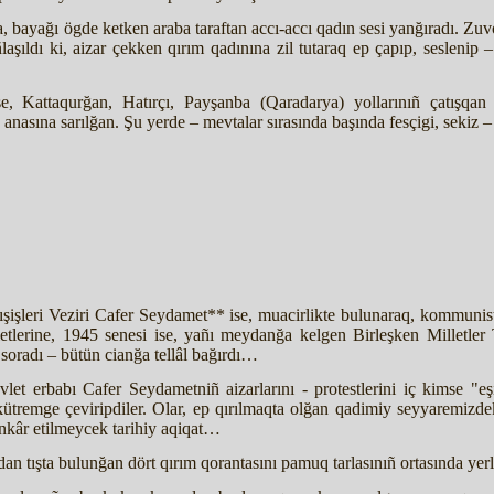
 bayağı ögde ketken araba taraftan accı-accı qadın sesi yanğıradı. Zuv
ñlaşıldı ki, aizar çekken qırım qadınına zil tutaraq ep çapıp, sesleni
e, Kattaqurğan, Hatırçı, Payşanba (Qaradarya) yollarınıñ çatışqan
 anasına sarılğan. Şu yerde – mevtalar sırasında başında fesçigi, sekiz
işleri Veziri Cafer Seydamet** ise, muacirlikte bulunaraq, kommunist
letlerine, 1945 senesi ise, yañı meydanğa kelgen Birleşken Milletler T
soradı – bütün cianğa tellâl bağırdı…
let erbabı Cafer Seydametniñ aizarlarını - protestlerini iç kimse "eş
kütremge çeviripdiler. Olar, ep qırılmaqta olğan qadimiy seyyaremizde
 inkâr etilmeycek tarihiy aqiqat…
 tışta bulunğan dört qırım qorantasını pamuq tarlasınıñ ortasında yerle