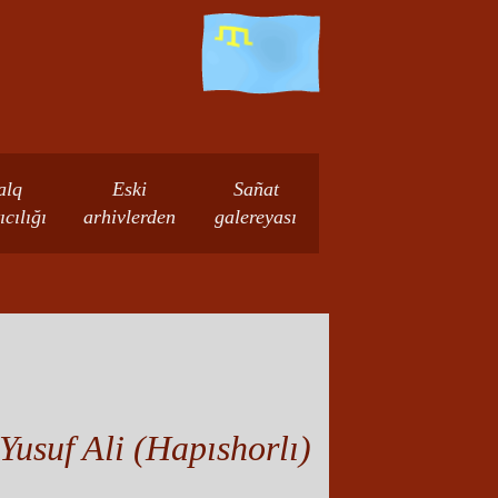
alq
Eski
Sañat
ıcılığı
arhivlerden
galereyası
Yusuf Ali (Hapıshorlı)