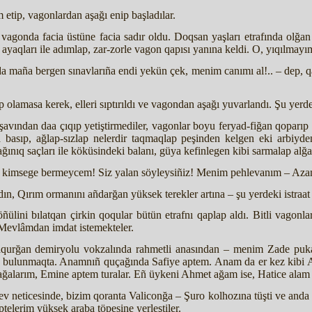
 etip, vagonlardan aşağı enip başladılar.
agonda facia üstüne facia sadır oldu. Doqsan yaşları etrafında olğan a
n ayaqları ile adımlap, zar-zorle vagon qapısı yanına keldi. O, yıqılmayım
maña bergen sınavlarıña endi yekün çek, menim canımı al!.. – dep, qarı
tıp olamasa kerek, elleri sıptırıldı ve vagondan aşağı yuvarlandı. Şu yerd
vından daa çıqıp yetiştirmediler, vagonlar boyu feryad-fiğan qoparıp ç
basıp, ağlap-sızlap nelerdir taqmaqlap peşinden kelgen eki arbiyde
ınıq saçları ile köküsindeki balanı, güya kefinlegen kibi sarmalap alğ
 kimsege bermeycem! Siz yalan söyleysiñiz! Menim pehlevanım – Azam
adın, Qırım ormanını añdarğan yüksek terekler artına – şu yerdeki istraa
ülini bılatqan çirkin qoqular bütün etrafnı qaplap aldı. Bitli vagonl
Mevlâmdan imdat istemekteler.
aqurğan demiryolu vokzalında rahmetli anasından – menim Zade puka
 bulunmaqta. Anamnıñ quçağında Safiye aptem. Anam da er kez kibi Al
larım, Emine aptem turalar. Eñ üykeni Ahmet ağam ise, Hatice alam il
mlev neticesinde, bizim qoranta Valiconğa – Şuro kolhozına tüşti ve anda
telerim yüksek araba töpesine yerleştiler.