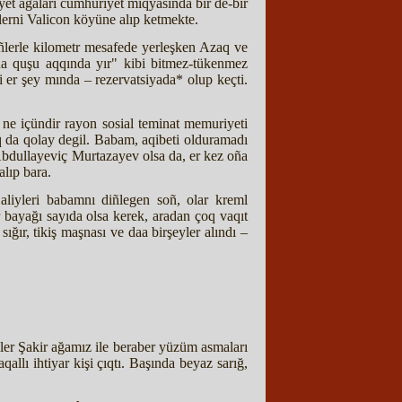
yet ağaları cumhuriyet miqyasında bir de-bir
zlerni Valicon köyüne alıp ketmekte.
ñlerle kilometr mesafede yerleşken Azaq ve
na quşu aqqında yır" kibi bitmez-tükenmez
i er şey mında – rezervatsiyada* olup keçti.
ne içündir rayon sosial teminat memuriyeti
q da qolay degil. Babam, aqibeti olduramadı
m Abdullayeviç Murtazayev olsa da, er kez oña
alıp bara.
 aliyleri babamnı diñlegen soñ, olar kreml
r bayağı sayıda olsa kerek, aradan çoq vaqıt
ığır, tikiş maşnası ve daa birşeyler alındı –
zler Şakir ağamız ile beraber yüzüm asmaları
llı ihtiyar kişi çıqtı. Başında beyaz sarığ,