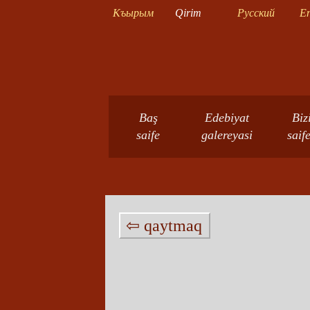
Къырым
Qirim
Русский
En
Baş
Edebiyat
Biz
saife
galereyasi
saif
⇦ qaytmaq