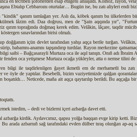
 eñ tecribeli şoförlerden esap etilgeni añlaşıldı. Kolhoz, rayon, velâ
aşına Ebtalıp Cebbaroını oturtalar… Bugün ise, bu zatı aliyleri endi bi
"kindik" qanım tamlağan yer. Aslı da, köbek qanım bu ülkelerden bi
ökülmek lâzim edi. Daa doğrusı, men de "Şain aqqında yır", "Furtu
ziz qırım toprağında doğmaq kerek edim. Velâkin, lâçare, taqdir mücib
stergen sınavlarından birisi olmalı.
 doğğanım içün devlet tarafından yahşı aqça berile turğan. Velâkin, 
ri sürip, babamnı-anamnı tapşındırıp turdılar. Rayon merkezine qatnama
bilgi saibi – Bağçasarayli Murtaza oca ile aqıl tanıştı. Onıñ adı İbrai
r fenden oca yetişmese Murtaza ocağa yükleyler, atta o nemse tilini de 
en bilgi ile taqdirlenilgen ğayet ikmetli em de merhametli bu zatı
 ve öyle de yaptılar. Besebelli, bizim vaziyetimizde qalğan qorantala
 boşatıldı… Neticede, maña ait aqça qaytarılıp berildi. Bu aqçağa bir s
oqtattı.
rmek istedim, – dedi ve bizlerni içeri azbarğa davet etti.
l azbarğa kirdik. Aydavcımız, qapısı yolğa baqqan evge kirip ketti. Bi
Bu arada azbarnıñ sağ tarafındaki evden dülber tıraş olunğan ap-aq saqa