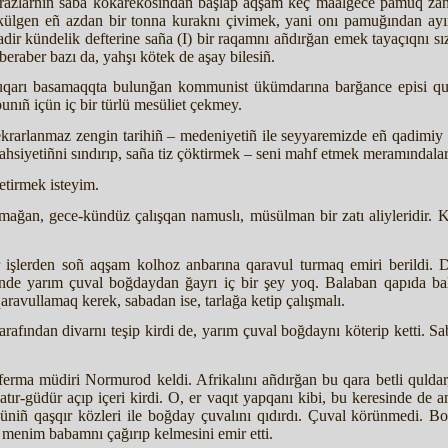
orazlarnıñ saba kokarekosından başlap aqşam keç maalgece pamuq zanl
ökülgen eñ azdan bir tonna kuraknı çivimek, yani onı pamuğından ay
gadir kündelik defterine saña (I) bir raqamnı añdırğan emek tayaçıqnı 
beraber bazı da, yahşı kötek de aşay bilesiñ.
uqarı basamaqqta bulunğan kommunist ükümdarına barğance episi quldar
 bunıñ içün iç bir türlü mesüliet çekmey.
ekrarlanmaz zengin tarihiñ – medeniyetiñ ile seyyaremizde eñ qadimiy q
i şahsiyetiñni sındırıp, saña tiz çöktirmek – seni mahf etmek meramındala
ketirmek isteyim.
ağan, gece-kündüz çalışqan namuslı, müsülman bir zatı aliyleridir. Ko
işlerden soñ aqşam kolhoz anbarına qaravul turmaq emiri berildi. D
nde yarım çuval boğdaydan ğayrı iç bir şey yoq. Balaban qapıda bala
avullamaq kerek, sabadan ise, tarlağa ketip çalışmalı.
arafından divarnı teşip kirdi de, yarım çuval boğdaynı köterip ketti. 
rma müdiri Normurod keldi. Afrikalını añdırğan bu qara betli quldar,
şatır-güdür açıp içeri kirdi. O, er vaqıt yapqanı kibi, bu keresinde de
züniñ qaşqır közleri ile boğday çuvalını qıdırdı. Çuval körünmedi. 
ne menim babamnı çağırıp kelmesini emir etti.