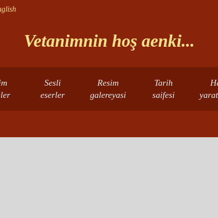
glish
Vetanimnin hoş aenki...
im
Sesli
Resim
Tarih
H
eler
eserler
galereyasi
saifesi
yarat