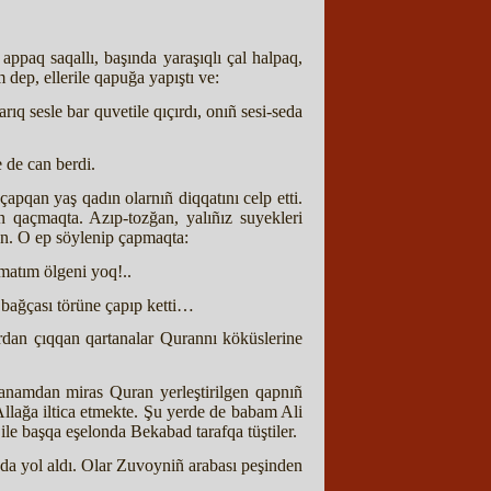
ppaq saqallı, başında yaraşıqlı çal halpaq,
 dep, ellerile qapuğa yapıştı ve:
q sesle bar quvetile qıçırdı, onıñ sesi-seda
e de can berdi.
apqan yaş qadın olarnıñ diqqatını celp etti.
n qaçmaqta. Azıp-tozğan, yalıñız suyekleri
an. O ep söylenip çapmaqta:
atım ölgeni yoq!..
t bağçası törüne çapıp ketti…
ardan çıqqan qartanalar Qurannı köküslerine
namdan miras Quran yerleştirilgen qapnıñ
lağa iltica etmekte. Şu yerde de babam Ali
e başqa eşelonda Bekabad tarafqa tüştiler.
 da yol aldı. Olar Zuvoyniñ arabası peşinden