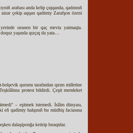
oyniñ arabası anda kelip çıqqanda, qadınnıñ
p – aizar çekip aqqan qadimiy Zarafşon özeni
 yerinde sıranen bir qaç mevta yatmaqta.
 – doquz yaşında qızçıq da yata…
-bolşevik qurumı tarafından qırım milletine
eşkilâtına protest bildirdi. Çeşit memleket
itmedi" – eşitmek istemedi. İslâm dünyası,
ki eñ qadimiy halqınıñ bu müdhiş faciasına
şken dalaşiponğa ketirip bıraqtılar.