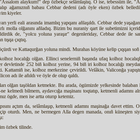
e "Assalom alaykum!" dep özbekçe selâmlaştıq. O ise, tebessüm ile, "Al
btalıp ağamıznıñ babası Cebbar dedeni (adı öyle eken) özbek belled
yim kiyeler.
arı yerli eali arasında imamlıq yapqanı añlaşıldı. Cebbar dede yaşağa
rlı molla olğanını añladıq. Bizim bu nuraniy qart ile subetimizni içe
bildirdik de, "yolcu yoluna yaraşır" degenleriday, Cebbar dede ile
n tışqa çıqtıq.
çürdi ve Kattaqurğan yoluna mindi. Murahas köyüne kelip çıqqan soñ s
kolhoz hocalığı olğan. Ellinci senelerniñ başında ufaq kolhoz hocalıqlar
r devletinde 252 biñ kolhoz yerine, 94 biñ iri kolhoz hocalığı meydanğa
. Kattamiñ ise, kolhoz merkezine çevirildi. Velâkin, Valiconğa yapıştı
icon adı ile añıldı ve öyle de olup qaldı.
arı olğan taşöldan ketmekte. Bu arada, ögümizde yelkesinde balaban
ne kelmedi bilmem, aydavcığa maşinanı toqtatıp, ketmenli adamnı alma
mız ögde, men ise artta oturıp ketemiz.
ısını açtım da, selâmlaşıp, ketmenli adamnı maşinağa davet ettim. O 
keçip oturdı. Men, ne bermegen Alla degen manada, onıñ küneşten si
ı:
im özbek tilinde.