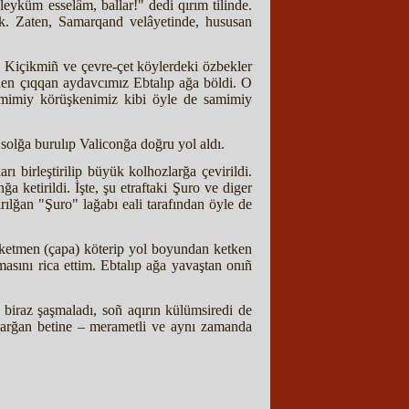
eyküm esselâm, ballar!" dedi qırım tilinde.
ik. Zaten, Samarqand velâyetinde, hususan
n Kiçikmiñ ve çevre-çet köylerdeki özbekler
riden çıqqan aydavcımız Ebtalıp ağa böldi. O
 samimiy körüşkenimiz kibi öyle de samimiy
olğa burulıp Valiconğa doğru yol aldı.
ı birleştirilip büyük kolhozlarğa çevirildi.
 ketirildi. İşte, şu etraftaki Şuro ve diger
rılğan "Şuro" lağabı eali tarafından öyle de
 ketmen (çapa) köterip yol boyundan ketken
sını rica ettim. Ebtalıp ağa yavaştan onıñ
biraz şaşmaladı, soñ aqırın külümsiredi de
yarğan betine – merametli ve aynı zamanda