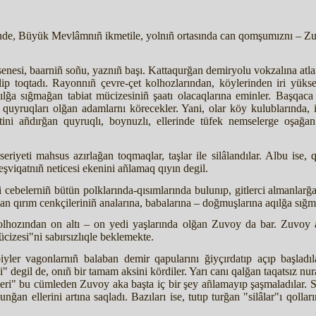
de, Büyük Mevlâmnıñ ikmetile, yolnıñ ortasında can qomşumıznı – Zu
 senesi, baarniñ soñu, yaznıñ başı. Kattaqurğan demiryolu vokzalına atla
p toqtadı. Rayonnıñ çevre-çet kolhozlarından, köylerinden iri yüksek
 aqılğa sığmağan tabiat mücizesiniñ şaatı olacaqlarına eminler. Başqac
uyruqları olğan adamlarnı körecekler. Yani, olar köy kulublarında, id
tini añdırğan quyruqlı, boynuzlı, ellerinde tüfek nemselerge oşağan 
kseriyeti mahsus azırlağan toqmaqlar, taşlar ile silâlandılar. Albu is
şviqatnıñ neticesi ekenini añlamaq qıyın degil.
ri cebelerniñ bütün polklarında-qısımlarında bulunıp, gitlerci almanlarğ
an qırım cenkçileriniñ analarına, babalarına – doğmuşlarına aqılğa sığ
kolhozından on altı – on yedi yaşlarında olğan Zuvoy da bar. Zuvoy 
ücizesi"ni sabırsızlıqle beklemekte.
biyler vagonlarnıñ balaban demir qapularını ğiyçırdatıp açıp başl
" degil de, onıñ bir tamam aksini kördiler. Yarı canı qalğan taqatsız nu
leri" bu cümleden Zuvoy aka başta iç bir şey añlamayıp şaşmaladılar. Soñ
an ellerini artına saqladı. Bazıları ise, tutıp turğan "silâlar"ı qolla