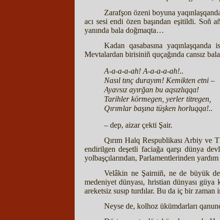
Zarafşon özeni boyuna yaqınlaşqanda,
acı sesi endi özen başından eşitildi. Soñ a
yanında bala doğmaqta…
Kadan qasabasına yaqınlaşqanda is
Mevtalardan birisiniñ quçağında cansız bala
A-a-a-a-ah! A-a-a-a-ah!..
Nasıl tınç durayım! Kemikten etni –
Ayavsız ayırğan bu aqsızlıqqa!
Tarihler körmegen, yerler titregen,
Qırımlar başına tüşken horluqqa!..
– dep, aizar çekti Şair.
Qırım Halq Respublikası Arbiy ve Tış
endirilgen deşetli faciağa qarşı dünya dev
yolbaşçılarından, Parlamentlerinden yardım 
Velâkin ne Şairniñ, ne de büyük dev
medeniyet dünyası, hristian dünyası güya 
areketsiz susıp turdılar. Bu da iç bir zaman
Neyse de, kolhoz ükümdarları qanundan