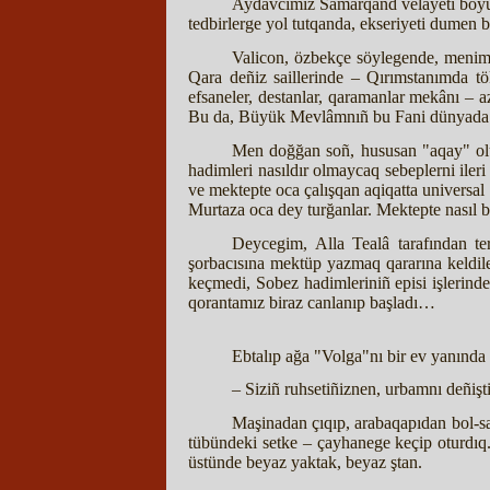
Aydavcımız Samarqand velâyeti boyunca
tedbirlerge yol tutqanda, ekseriyeti dumen b
Valicon, özbekçe söylegende, menim 
Qara deñiz saillerinde – Qırımstanımda t
efsaneler, destanlar, qaramanlar mekânı – a
Bu da, Büyük Mevlâmnıñ bu Fani dünyada kö
Men doğğan soñ, hususan "aqay" olup
hadimleri nasıldır olmaycaq sebeplerni ile
ve mektepte oca çalışqan aqiqatta universal 
Murtaza oca dey turğanlar. Mektepte nasıl bi
Deycegim, Alla Tealâ tarafından ter
şorbacısına mektüp yazmaq qararına keldiler
keçmedi, Sobez hadimleriniñ episi işlerinden
qorantamız biraz canlanıp başladı…
Ebtalıp ağa "Volga"nı bir ev yanında t
– Siziñ ruhsetiñiznen, urbamnı deñişti
Maşinadan çıqıp, arabaqapıdan bol-sa
tübündeki setke – çayhanege keçip oturdıq. 
üstünde beyaz yaktak, beyaz ştan.