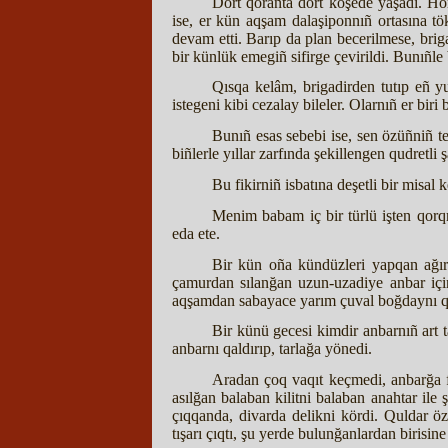
Dört qoranta dört köşede yaşadı. H
ise, er kün aqşam dalaşiponnıñ ortasına t
devam etti. Barıp da plan becerilmese, bri
bir künlük emegiñ sifirge çevirildi. Bunıñle 
Qısqa kelâm, brigadirden tutıp eñ y
istegeni kibi cezalay bileler. Olarnıñ er biri
Bunıñ esas sebebi ise, sen özüñniñ t
biñlerle yıllar zarfında şekillengen qudretl
Bu fikirniñ isbatına deşetli bir misal 
Menim babam iç bir türlü işten qorqm
eda ete.
Bir kün oña kündüzleri yapqan ağır 
çamurdan sılanğan uzun-uzadiye anbar içi
aqşamdan sabayace yarım çuval boğdaynı qar
Bir künü gecesi kimdir anbarnıñ art t
anbarnı qaldırıp, tarlağa yönedi.
Aradan çoq vaqıt keçmedi, anbarğa fe
asılğan balaban kilitni balaban anahtar ile 
çıqqanda, divarda delikni kördi. Quldar ö
tışarı çıqtı, şu yerde bulunğanlardan birisi