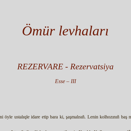
Ömür levhaları
REZERVARE - Rezervatsiya
Esse – III
 öyle ustalıqle idare etip bara ki, şaşmalısıñ. Lenin kolhozınıñ baş m