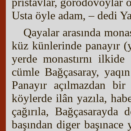
pristavlar, gorodovoylar o
Usta öyle adam, – dedi Y
Qayalar arasında monas
küz künlerinde panayır (y
yerde monastırnı ilkide
cümle Bağçasaray, yaqın 
Panayır açılmazdan bir
köylerde ilân yazıla, habe
çağırıla, Bağçasarayda 
başından diger başınace 