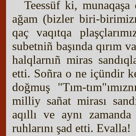
Teessüf ki, munaqaşa
ağam (bizler biri-birimi
qaç vaqıtqa plaşçlarımı
subetniñ başında qırım va
halqlarnıñ miras sandıql
etti. Soñra o ne içündir 
doğmuş "Tım-tım"ımıznı
milliy sañat mirası san
aqıllı ve aynı zamanda ğ
ruhlarını şad etti. Evalla!