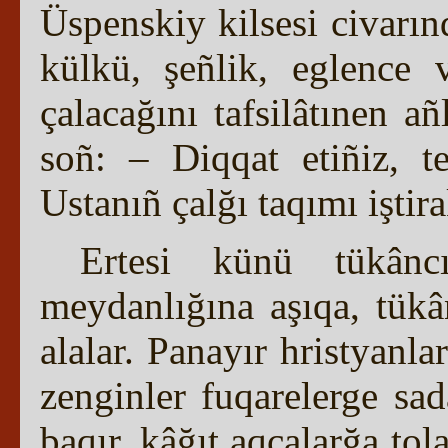
Üspenskiy kilsesi civarın
külkü, şeñlik, eglence 
çalacağını tafsilâtınen a
soñ: – Diqqat etiñiz, t
Ustanıñ çalğı taqımı iştir
Ertesi künü tükâncıl
meydanlığına aşıqa, tükân
alalar. Panayır hristyanl
zenginler fuqarelerge sa
baqır, kâğıt aqçalarğa to