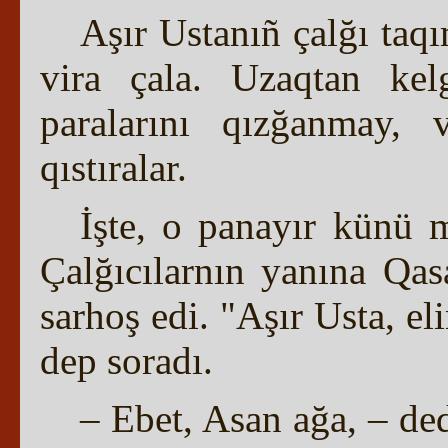
Aşır Ustanıñ çalğı taqı
vira çala. Uzaqtan kel
paralarını qızğanmay, v
qıstıralar.
İşte, o panayır künü 
Çalğıcılarnın yanına Qas
sarhoş edi. "Aşır Usta, e
dep soradı.
– Ebet, Asan ağa, – ded