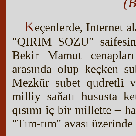
(B
K
eçenlerde, Internet 
"QIRIM SOZU" saifesind
Bekir Mamut cenapları 
arasında olup keçken sub
Mezkür subet qudretli 
milliy sañatı hususta ke
qısımı iç bir millette – h
"Tım-tım" avası üzerinde a