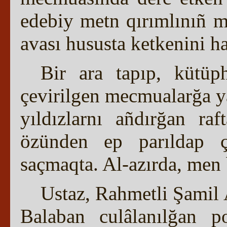
edebiy metn qırımlınıñ m
avası hususta ketkenini ha
Bir ara tapıp, kütüph
çevirilgen mecmualarğa y
yıldızlarnı añdırğan r
özünden ep parıldap çı
saçmaqta. Al-azırda, men
Ustaz, Rahmetli Şamil 
Balaban culâlanılğan p