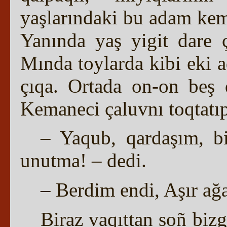
yaşlarındaki bu adam kem
Yanında yaş yigit dare 
Mında toylarda kibi eki 
çıqa. Ortada on-on beş q
Kemaneci çaluvnı toqtatıp,
– Yaqub, qardaşım, b
unutma! – dedi.
– Berdim endi, Aşır ağ
Biraz vaqıttan soñ biz