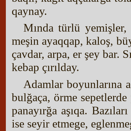
qaynay.
Mında türlü yemişler, c
meşin ayaqqap, kaloş, bü
çavdar, arpa, er şey bar. 
kebap çırılday.
Adamlar boyunlarına as
bulğaça, örme sepetlerde y
panayırğa aşıqa. Bazıları
ise seyir etmege, eglenmeg