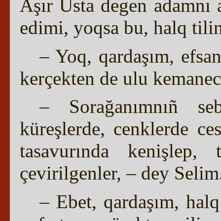
Aşır Usta degen adamnı a
edimi, yoqsa bu, halq tili
– Yoq, qardaşım, efsan
kerçekten de ulu kemaneci
– Sorağanımnıñ seb
küreşlerde, cenklerde ces
tasavurında kenişlep, 
çevirilgenler, – dey Selim
– Ebet, qardaşım, halq