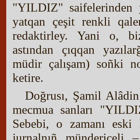
"YILDIZ" saifelerinden
yatqan çeşit renkli qale
redaktirley. Yani o, bi
astından çıqqan yazıla
müdir çalışam) soñki 
ketire.
Doğrusı, Şamil Alâdin 
mecmua sanları "YILDI
Sebebi, o zamanı eski 
jurnalnıñ mündericeli 