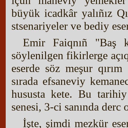
içün maneviy yemekler 
büyük icadkâr yalıñız Qır
stsenariyeler ve bediy eser
Emir Faiqnıñ "Baş ke
söylenilgen fikirlerge açı
eserde söz meşur qırım s
sırada efsaneviy kemanec
hususta kete. Bu tarih
senesi, 3-ci sanında derc 
İşte, şimdi mezkür eser