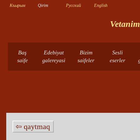
Къырым
Qirim
Русский
English
Vetanimn
Baş
Edebiyat
Bizim
Sesli
saife
galereyasi
saifeler
eserler
⇦ qaytmaq