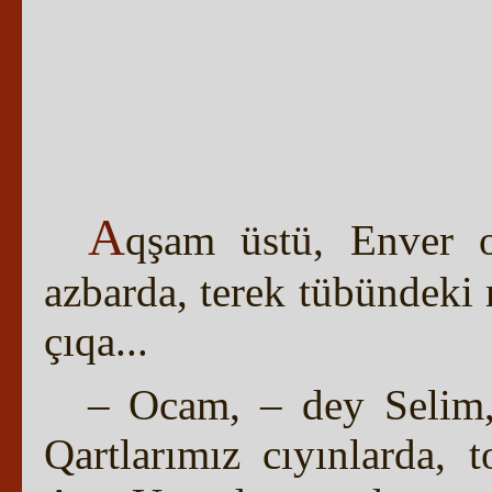
A
qşam üstü, Enver o
azbarda, terek tübündeki 
çıqa...
– Ocam, – dey Selim, 
Qartlarımız cıyınlarda, 