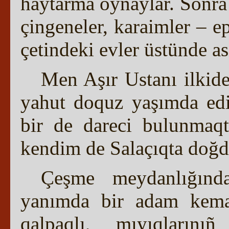
haytarma oynaylar. Soñra y
çingeneler, karaimler – e
çetindeki evler üstünde as
Men Aşır Ustanı ilkid
yahut doquz yaşımda edi
bir de dareci bulunmaq
kendim de Salaçıqta doğdı
Çeşme meydanlığınd
yanımda bir adam keman
qalpaqlı, mıyıqlarını