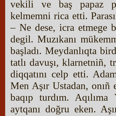
vekili ve baş papaz 
kelmemni rica etti. Paras
– Ne dese, icra etmege
degil. Muzıkanı mükemme
başladı. Meydanlıqta bir
tatlı davuşı, klarnetniñ, 
diqqatını celp etti. Ada
Men Aşır Ustadan, onıñ 
baqıp turdım. Aqılıma 
aytqanı doğru eken. Aşı