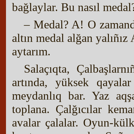
bağlaylar. Bu nasıl medal
– Medal? A! O zamanda
altın medal alğan yalıñız 
aytarım.
Salaçıqta, Çalbaşlarn
artında, yüksek qayalar 
meydanlıq bar. Yaz aqş
toplana. Çalğıcılar kema
avalar çalalar. Oyun-külk