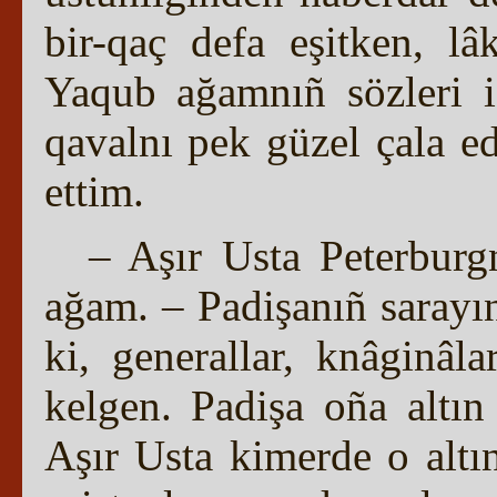
bir-qaç defa eşitken, l
Yaqub ağamnıñ sözleri i
qavalnı pek güzel çala e
ettim.
– Aşır Usta Peterbur
ağam. – Padişanıñ saray
ki, generallar, knâginâl
kelgen. Padişa oña altı
Aşır Usta kimerde o altı