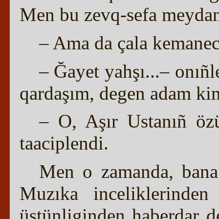
Men bu zevq-sefa meydanl
– Ama da çala kemaneci
– Ğayet yahşı...– onıñl
qardaşım, degen adam ki
– O, Aşır Ustanıñ ö
taaciplendi.
Men o zamanda, bana 
Muzıka inceliklerinden
üstünliginden haberdar d