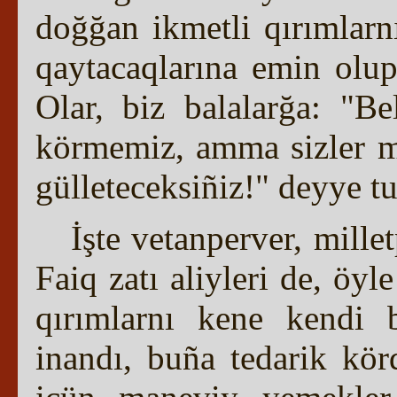
doğğan ikmetli qırımlar
qaytacaqlarına emin olup
Olar, biz balalarğa: "Be
körmemiz, amma sizler mı
gülleteceksiñiz!" deyye t
İşte vetanperver, mill
Faiq zatı aliyleri de, öyl
qırımlarnı kene kendi b
inandı, buña tedarik kör