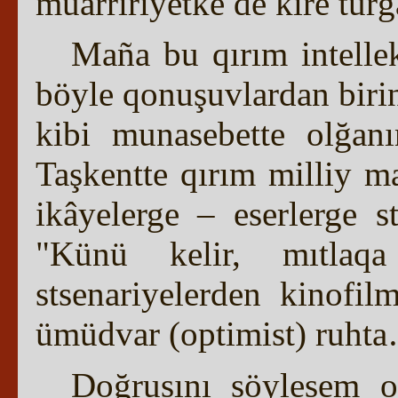
muarririyetke de kire turğ
Maña bu qırım intellekt
böyle qonuşuvlardan biri
kibi munasebette olğan
Taşkentte qırım milliy m
ikâyelerge – eserlerge s
"Künü kelir, mıtlaqa
stsenariyelerden kinofil
ümüdvar (optimist) ruht
Doğrusını söylesem o