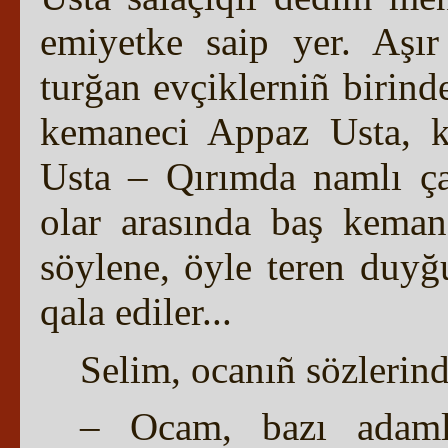
emiyetke saip yer. Aşır
turğan evçiklerniñ birin
kemaneci Appaz Usta, k
Usta – Qırımda namlı çal
olar arasında baş keman
söylene, öyle teren duyğu 
qala ediler...
Selim, ocanıñ sözlerin
– Ocam, bazı adamla