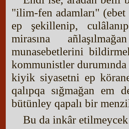
"ilim-fen adamları" (ebe
ep şekillenip, culâlanı
mirasına añlaşılma
munasebetlerini bildirme
kommunistler durumında q
kiyik siyasetni ep köran
qalıpqa sığmağan em d
bütünley qapalı bir menzil
Bu da inkâr etilmeycek