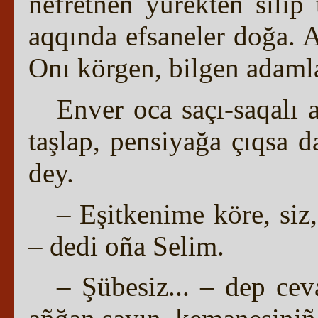
nefretnen yürekten silip
aqqında efsaneler doğa. Aş
Onı körgen, bilgen adaml
Enver oca saçı-saqalı 
taşlap, pensiyağa çıqsa 
dey.
– Eşitkenime köre, siz
– dedi oña Selim.
– Şübesiz... – dep cev