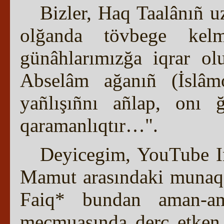
Bizler, Haq Taalânıñ u
olğanda tövbege kelm
günâhlarımızğa iqrar o
Abselâm ağanıñ (İslâmo
yañlışıñnı añlap, onı 
qaramanlıqtır…".
Deyicegim, YouTube In
Mamut arasındaki munaqa
Faiq* bundan aman-am
mecmuasında derc etken i