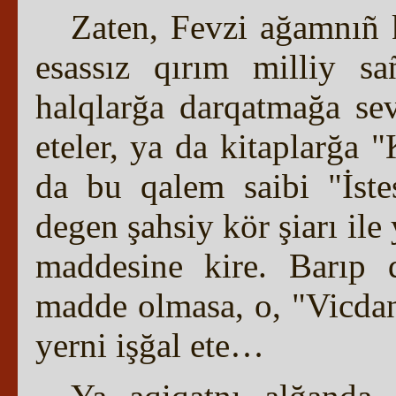
Zaten, Fevzi ağamnıñ ki
esassız qırım milliy sa
halqlarğa darqatmağa sev
eteler, ya da kitaplarğa "
da bu qalem saibi "İst
degen şahsiy kör şiarı ile
maddesine kire. Barıp 
madde olmasa, o, "Vicda
yerni işğal ete…