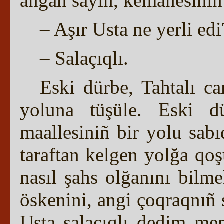
añğan sayın, kemanesiniñ 
– Aşır Usta ne yerli edi
– Salaçıqlı.
Eski dürbe, Tahtalı c
yoluna tüşüle. Eski d
maallesiniñ bir yolu sab
taraftan kelgen yolğa qo
nasıl şahs olğanını bilm
öskenini, angi çoqraqnıñ
Usta salaçıqlı dedim men