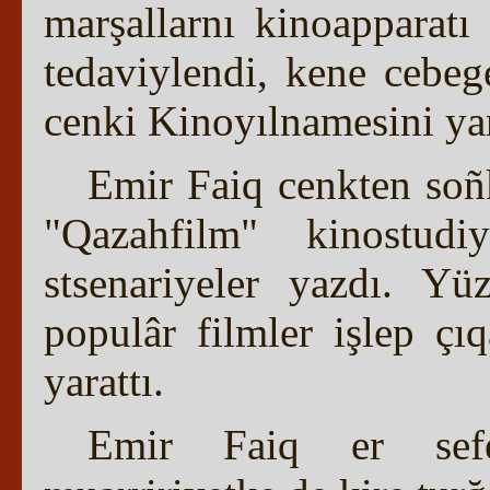
marşallarnı kinoapparatı 
tedaviylendi, kene cebeg
cenki Kinoyılnamesini yar
Emir Faiq cenkten soñ
"Qazahfilm" kinostudiy
stsenariyeler yazdı. Yü
populâr filmler işlep çıq
yarattı.
Emir Faiq er sefe