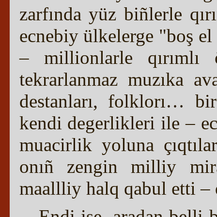
zarfında yüz biñlerle qı
ecnebiy ülkelerge "boş el 
– millionlarle qırımlı
tekrarlanmaz muzıka avala
destanları, folklorı… b
kendi degerlikleri ile – e
muacirlik yoluna çıqtıla
onıñ zengin milliy mir
maallliy halq qabul etti 
Endi ise, aradan belli 