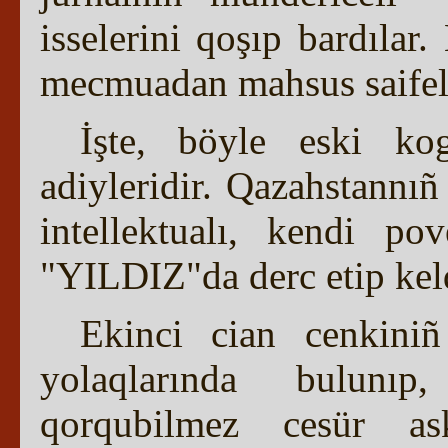
isselerini qoşıp bardılar
mecmuadan mahsus saifeler
İşte, böyle eski kog
adiyleridir. Qazahstannı
intellektualı, kendi po
"YILDIZ"da derc etip kel
Ekinci cian cenkini
yolaqlarında bulunıp
qorqubilmez cesür asker