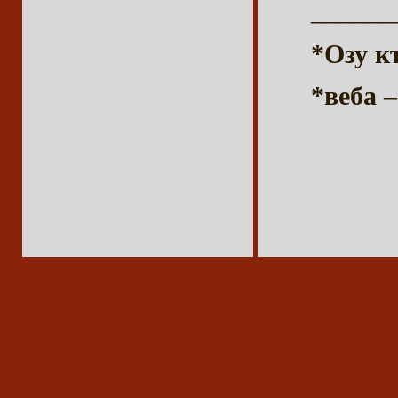
______
*Озу к
*веба