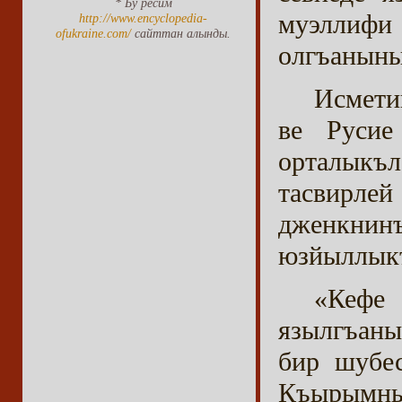
* Бу ресим
муэллифи
http://www.encyclopedia-
ofukraine.com/
сайттан алынды.
олгъаныны
Исмети
ве Русие
орталыкъл
тасвирлей
дженкнин
юзйыллыкъ
«Кефе
язылгъаны
бир шубе
Къырымны 