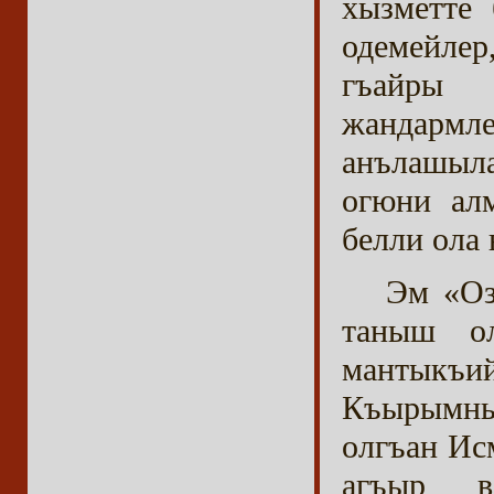
хызметте 
одемейлер
гъайры 
жандармл
анълашыл
огюни ал
белли ола
Эм «Оз
таныш о
мантыкъ
Къырымны
олгъан Ис
агъыр ва