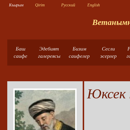
Къырым
Qirim
Русский
English
Ветанымны
Баш
Эдебият
Бизим
Сесли
Р
саифе
галереясы
саифелер
эсерлер
г
Юксек 