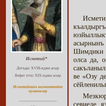
Исмет
къалдырг
юзйыллык
асырнынъ
Шимдики а
олса да, 
Исметий*
сакъланыл
Догъды: XVIII-нджи асыр
ве «Озу д
Вефат этти: XIX-нджы асыр
сёйлениль
Исметийнинъ назмиетинден
нумюнелер
Мезкюр
____________________
севиеде я