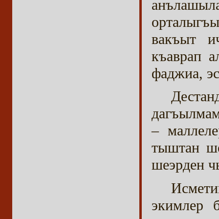
анълашы
орталыгъы
вакъыт и
къаврап а
фаджиа, эс
Дест
дагъылмам
– маллеле
тыштан ше
шеэрден ч
Исмети
экимлер б