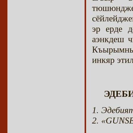
тюшюнджел
сёйлейдже
эр ерде 
аэнкдеш 
Къырымны
инкяр эти
ЭДЕБ
Эдебият
«GUNSEL