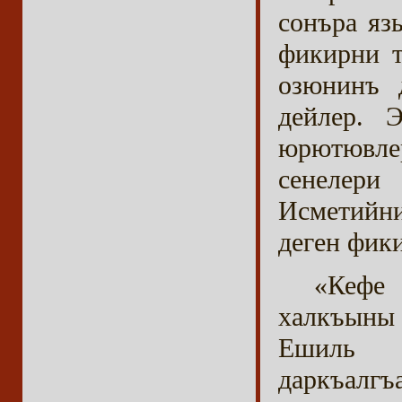
сонъра яз
фикирни т
озюнинъ 
дейлер. 
юрютювле
сенелери
Исметийни
деген фики
«Кефе
халкъыны 
Ешиль я
даркъалг