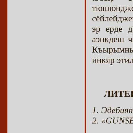
тюшюнджел
сёйлейдже
эр ерде 
аэнкдеш 
Къырымны
инкяр эти
ЛИТЕР
Эдебият
«GUNSEL