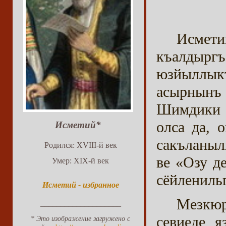
Исмет
къалдырг
юзйыллык
асырнынъ
Шимдики а
олса да, 
Исметий*
сакъланыл
Родился: XVIII-й век
ве «Озу д
Умер: XIX-й век
сёйлениль
Исметий - избранное
Мезкюр
____________________
севиеде я
* Это изображение загружено с