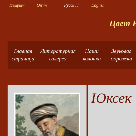
Къырым
Qirim
Русский
English
Цвет Р
Главная
Литературная
Наши
Звуковая
страница
галерея
колонки
дорожка
Юксек 