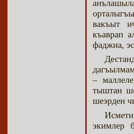
анълашы
орталыгъы
вакъыт и
къаврап а
фаджиа, эс
Дест
дагъылмам
– маллеле
тыштан ше
шеэрден ч
Исмети
экимлер б