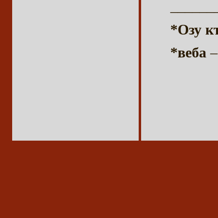
______
*Озу к
*веба