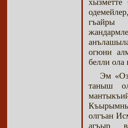
хызметте 
одемейлер
гъайры 
жандармл
анълашыл
огюни ал
белли ола
Эм «Оз
таныш о
мантыкъ
Къырымны
олгъан Ис
агъыр ва