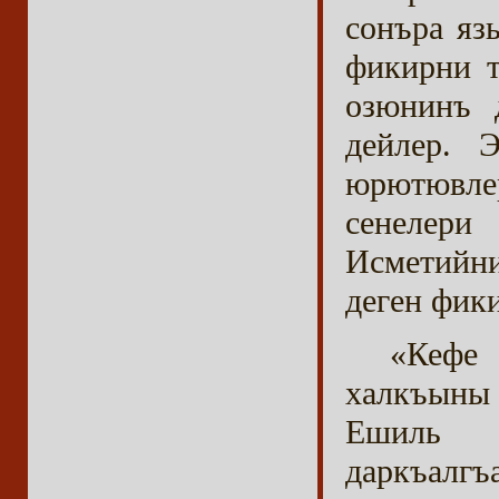
сонъра яз
фикирни т
озюнинъ 
дейлер. 
юрютювле
сенелери
Исметийни
деген фики
«Кефе
халкъыны 
Ешиль я
даркъалг