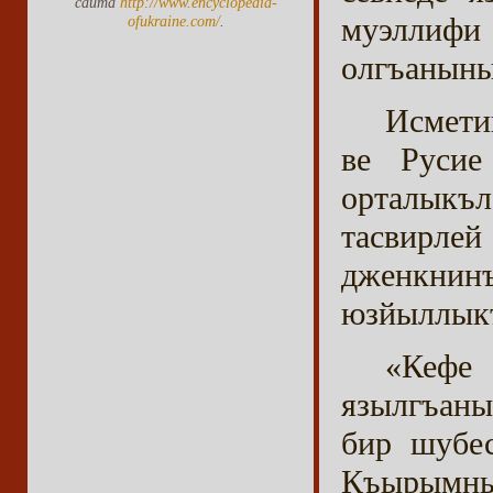
сайта
http://www.encyclopedia-
муэллифи
ofukraine.com/
.
олгъаныны
Исмети
ве Русие
орталыкъл
тасвирлей
дженкнин
юзйыллыкъ
«Кефе
язылгъаны
бир шубе
Къырымны 