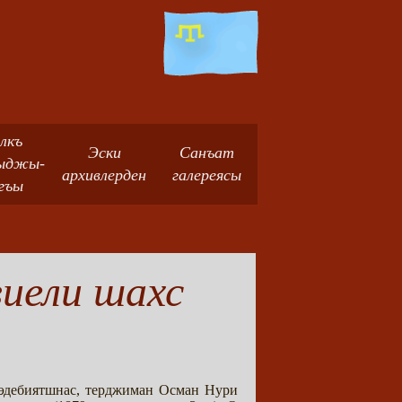
лкъ
Эски
Санъат
ыджы-
архивлерден
галереясы
гъы
иели шахс
, эдебиятшнас, терджиман Осман Нури