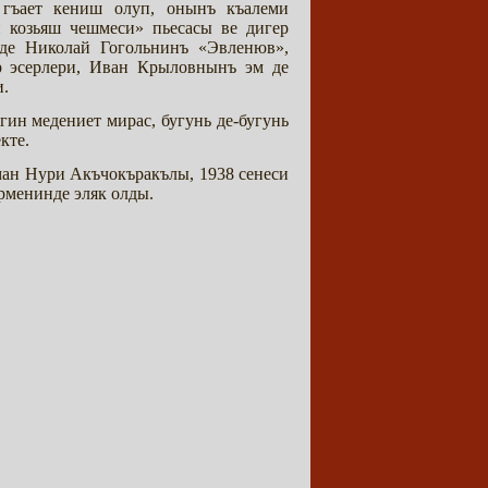
гъает кениш олуп, онынъ къалеми
 козьяш чешмеси» пьесасы ве дигер
де Николай Гогольнинъ «Эвленюв»,
 эсерлери, Иван Крыловнынъ эм де
и.
ин медениет мирас, бугунь де-бугунь
кте.
ан Нури Акъчокъракълы, 1938 сенеси
рменинде эляк олды.