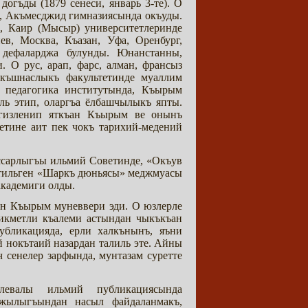
гъды (1879 сенеси, январь 3-те). О
е, Акъмесджид гимназиясында окъуды.
), Каир (Мысыр) университетлеринде
в, Москва, Къазан, Уфа, Оренбург,
 дефаларджа булунды. Юнанстанны,
 О рус, арап, фарс, алман, франсыз
ркъшнаслыкъ факультетинде муаллим
 педагогика институтында, Къырым
ль этип, оларгъа ёлбашчылыкъ япты.
 гизленип яткъан Къырым ве онынъ
етине аит пек чокъ тарихий-медений
сарлыгъы ильмий Советинде, «Окъув
этильген «Шаркъ дюньясы» меджмуасы
академиги олды.
н Къырым муневвери эди. О юзлерле
икметли къалеми астындан чыкъкъан
убликацияда, ерли халкънынъ, яъни
нокътаий назардан талиль эте. Айны
 сенелер зарфында, мунтазам суретте
левалы ильмий публикациясында
жылыгъындан насыл файдаланмакъ,