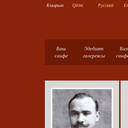
Къырым
Qirim
Русский
En
Баш
Эдебият
Биз
саифе
галереясы
саиф