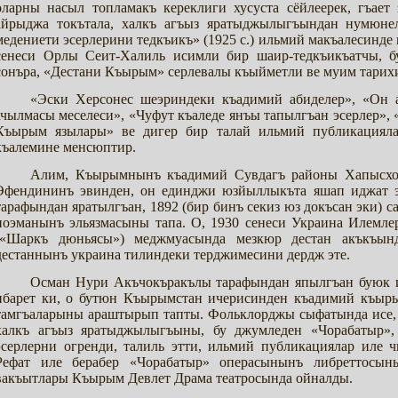
оларны насыл топламакъ кереклиги хусуста сёйлеерек, гъае
айрыджа токътала, халкъ агъыз яратыджылыгъындан нумюне
медениети эсерлерини тедкъикъ» (1925 с.) ильмий макъалесинд
сенеси Орлы Сеит-Халиль исимли бир шаир-тедкъикъатчы,
сонъра, «Дестани Къырым» серлевалы къыйметли ве муим тарихи
«Эски Херсонес шеэриндеки къадимий абиделер», «Он
ачылмасы меселеси», «Чуфут къаледе янъы тапылгъан эсерлер»,
Къырым язылары» ве дигер бир талай ильмий публикациял
къалемине менсюптир.
Алим, Къырымнынъ къадимий Сувдагъ районы Хапысхо
Эфендининъ эвинден, он единджи юзйыллыкъта яшап иджат
тарафындан яратылгъан, 1892 (бир бинъ секиз юз докъсан эки)
поэманынъ эльязмасыны тапа. О, 1930 сенеси Украина Илемл
(«Шаркъ дюньясы») меджмуасында мезкюр дестан акъкъын
дестаннынъ украина тилиндеки терджимесини дердж эте.
Осман Нури Акъчокъракълы тарафындан япылгъан буюк 
ибарет ки, о бутюн Къырымстан ичерисинден къадимий къыры
тамгъаларыны араштырып тапты. Фольклорджы сыфатында исе
халкъ агъыз яратыджылыгъыны, бу джумледен «Чорабатыр»,
эсерлерни огренди, талиль этти, ильмий публикациялар иле
Рефат иле берабер «Чорабатыр» операсынынъ либреттосын
вакъытлары Къырым Девлет Драма театросында ойналды.