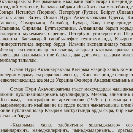
Акъчокъракълы Къырымнынъ къадимий Багъчасарай шеэринде до
иптидаий мектепте, Багъчасарайдаки «Къайтаз агъа мектеби»нд
Сонъра Истанбул (Тюркие), Петербург (Русие), Бейрут (Ливан
тасиль алды. Затен, Осман Нури Акъчокъракълы Одесса, Кие
Ташкент, Самаркъанд, Ашхабад, Бухара, Баку шеэрлеринде
Италияны, Сирияны, Булгъарстанны, Алманияны барып корьди.
тиллерини мукеммель огренди. Петербург университети Ша
чалышты. Багъчасарай санайы-нефис техникумында, Къырым
университетинде дерслер берди. Ильмий экспедициялар тешки
Мезкюр экспедициялар эснасында, асырлар къатламларында
эвлятлары къырымлар иле багълы, даа догърусы къырым милл
менбалар тапылды.
Осман Нури Акъчокъракълы Къырым маариф халкъ Комис
ишлери» меджмуасы редколлегиясында, Киев шеэринде нешир 
редколлегиясында аза эм де Украина Фенлери Академиясынынъ 
Осман Нури Акъчокъракълы гъает махсулдарлы чалышкъа
ильмий публикацияларнынъ муэллифидир. Меселя, алимнинъ 
«Къырымда этнография ве археология» (1926 с.) намында п
къырымларнынъ къайдан ве не ерден келип чыкъкъаныны илмий 
бойле публикациялар Къырым матбуатында арды-сыра, бир къач
басылып барды.
«Къырымда халкъ эдебиятыны яшатыджылар» сер
кедайларнынъ, манеджилернинъ, чынъджыларнынъ… яратыд