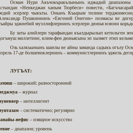
Осман Нури Акъчокъракълынынъ иджадий диапазоны 
астындан «Ненкеджан ханым Тюрбеси» повести, «Багъчасарай
бедий эсерлер чыкъты. Онынъ Къырым тилине терджимесин
Александр Пушкиннинъ «Евгений Онегин» поэмасы ве дигер
гъайры эджнебий муэллифлернинъ эсерлери дюнья юзюни корьд
Бу заты алийлери тарафындан къалдырылып кетильген зенг
догъмуш миллетине, илим-фен дюньясына эп хызмет этип кельме
Озь халкъынынъ шанлы ве айны заманда садыкъ огълу Осм
апрель 17-де болшевиклернинъ – коммунистлернинъ эджель деги
ЛУГЪАТ:
кениш
– широкий; разносторонний
меджмуа
– журнал
муневвер
– интеллигент
мунтазам
– систематично; регулярно
санайы-нефис
– изящное искусство
севие
– диапазон; уровень