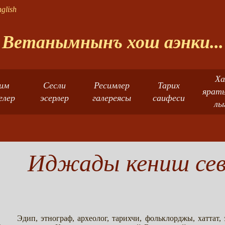
glish
Ветанымнынъ хош аэнки...
Ха
им
Сесли
Ресимлер
Тарих
ярат
елер
эсерлер
галереясы
саифеси
лы
Иджады кениш сев
Эдип, этнограф, археолог, тарихчи, фольклорджы, хаттат