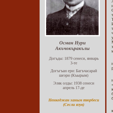
Осман Нури
Акъчокъракълы
Догъды: 1879 сенеси, январь
3-те
Догъгъан ери: Багъчасарай
шеэри (Къырым)
Эляк олды: 1938 сенеси
апрель 17-де
Ненкеджан ханым тюрбеси
(Сесли язув)