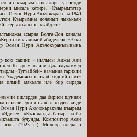
т зенгин къырым фольклоры узеринде
лерни мисаль кетире. «Къырымтатар
е исе, Осман Нури Акъчокъракълы 1840
 бутюн Къырымны доланып чыкъкъан
й эсер язгъаныны къайд эте.
 алтынджы асырда Волга-Дон каналы
 «Керчтеки къадимий абиделер», «Эски
ар Осман Нури Акъчокъракълынынъ
р кою сакини - зиялысы Аджы Али
 эткен Къырым шаири Джанмухаммед
 сатырлы «Тугъайбей» намында тарихий
ери Академиясынынъ «Схидний свит»
да илмий макъале иле бир сырада
ильмий ишлерден даа бириси шундан
м сюлялелерининъ дёрт юзден зияде
, Осман Нури Акъчокъракълы къырым
 «Эдиге», «Къапланды батыр» киби
 чыкъышта булунды. Композитор Асан
ы язды (1923 с.). Мезкюр опера о