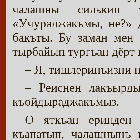
чалашны силькип т
«Учураджакъмы, не?» 
бакъты. Бу заман мен 
тырбайып тургъан дёрт 
– Я, тишлеринъизни 
– Реиснен лакъырды
къойдыраджакъмыз.
О яткъан еринден 
къапатып, чалашнынъ 