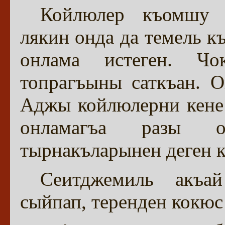
Койлюлер къомшу в
лякин онда да темель к
онлама истеген. Ч
топрагъыны саткъан. 
Аджы койлюлерни кене 
онламагъа разы о
тырнакъларынен деген к
Сеитджемиль акъа
сыйпап, теренден кокюс 