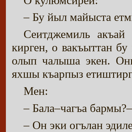
О кулюмсирей:
– Бу йыл майыста етм
Сеитджемиль акъай 
кирген, о вакъыттан бу
олып чалыша экен. Он
яхшы къарпыз етиштирг
Мен:
– Бала–чагъа бармы?–
– Он эки огълан эдил