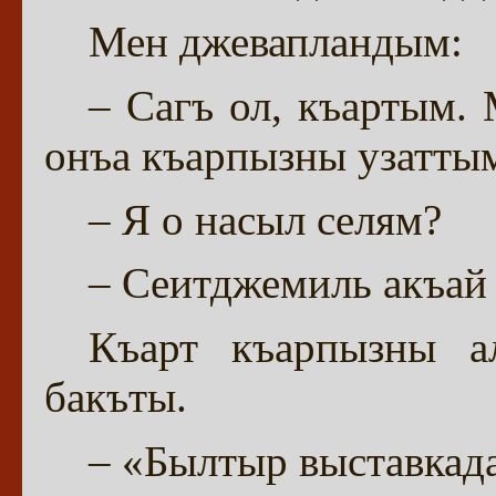
Мен джевапландым:
– Сагъ ол, къартым.
онъа къарпызны узатты
– Я о насыл селям?
– Сеитджемиль акъай
Къарт къарпызны а
бакъты.
– «Былтыр выставкад