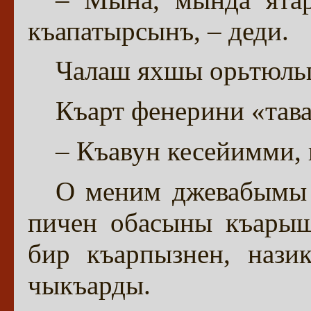
къапатырсынъ, – деди.
Чалаш яхшы орьтюльг
Къарт фенерини «тава
– Къавун кесейимми,
О меним джевабымы 
пичен обасыны къарыш
бир къарпызнен, нази
чыкъарды.