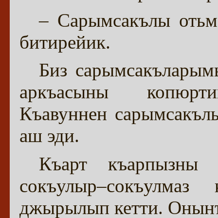
– Сарымсакълы отьме
битирейик.
Биз сарымсакъларым
аркъасыны копюрти
Къавуннен сарымсакълы
аш эди.
Къарт къарпызны 
сокъулыр–сокъулмаз
джырылып кетти. Онынъ