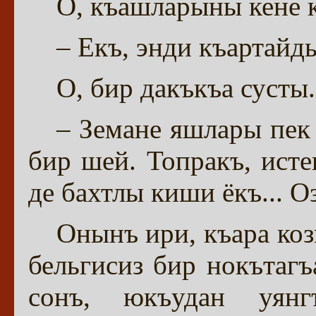
О, къашларыны кене 
– Екъ, энди къартайды
О, бир дакъкъа сусты.
– Земане яшлары пек
бир шей. Топракъ, исте
де бахтлы киши ёкъ... О
Онынъ ири, къара коз
бельгисиз бир нокътагъ
сонъ, юкъудан уянг