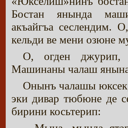
«Юкселиш»нинъ бостан
Бостан янында маши
акъайгъа сеслендим. 
кельди ве мени озюне м
О, огден джурип, 
Машинаны чалаш янына
Онынъ чалашы юксек,
эки дивар тюбюне де се
бирини косьтерип:
– Мына, мында ятар