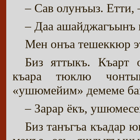
– Сав олунъыз. Етти, 
– Даа ашайджагъынъ ке
Мен онъа тешеккюр э
Биз яттыкъ. Къарт
къара тюклю чонты
«ушюмейим» демеме бак
– Зарар ёкъ, ушюмес
Биз танъгъа къадар 