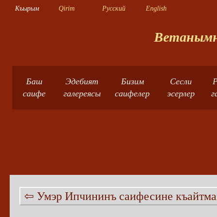
Къырым
Qirim
Русский
English
Ветанымны
Баш
Эдебият
Бизим
Сесли
Р
саифе
галереясы
саифелер
эсерлер
г
⇦ Умэр Ипчининъ саифесине къайтма