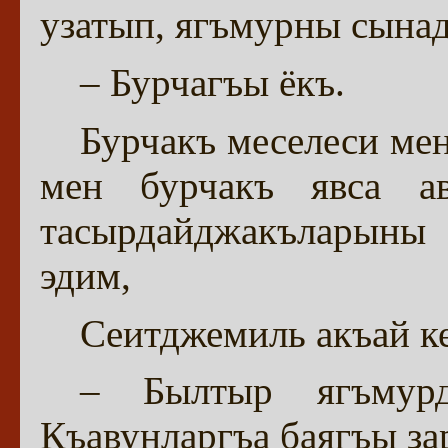
узатып, ягъмурны сына
– Бурчагъы ёкъ.
Бурчакъ меселеси мен
мен бурчакъ явса а
тасырдайджакъларыны 
эдим,
Сеитджемиль акъай ке
– Былтыр ягъмурд
Къавунларгъа баягъы за