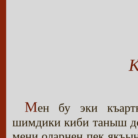
М
ен бу эки къарт
шимдики киби таныш де
мени оларнен пек якъы