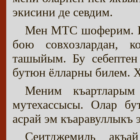
экисини де севдим.
Мен МТС шоферим. Ю
бою совхозлардан, ко
ташыйым. Бу себептен
бутюн ёлларны билем. 
Меним къартларым
мутехассысы. Олар бу
асрай эм къаравуллыкъ э
Сеитджемиль акъа