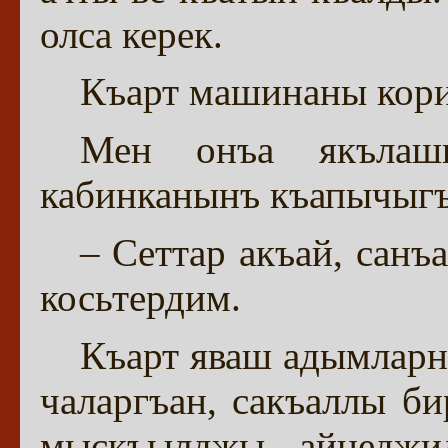
олса керек.
Къарт машинаны кори
Мен онъа якълаш
кабинканынъ къапычыгъ
– Сеттар акъай, санъ
косьтердим.
Къарт яваш адымларне
чаларгъан, сакъаллы би
мыскъылджы, айнеджил