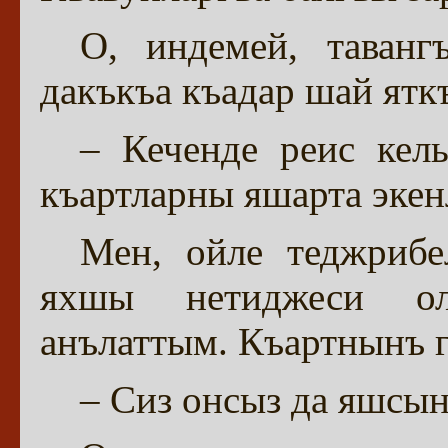
О, индемей, таван
дакъкъа къадар шай ятк
– Кеченде реис кель
къартларны яшарта экен
Мен, ойле теджрибе
яхшы нетиджеси ол
анълаттым. Къартнынъ 
– Сиз онсыз да яшсын