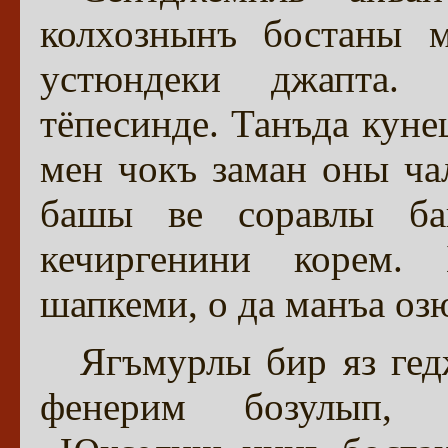
колхознынъ бостаны м
устюндеки джапта.
тёпесинде. Танъда кун
мен чокъ заман оны ча
башы ве соравлы ба
кечиргенини корем.
шапкеми, о да манъа о
Ягъмурлы бир яз гед
фенерим бозулып, 