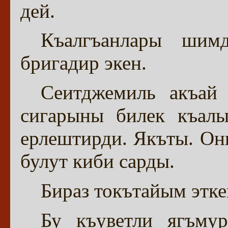
дей.
Къалгъанлары шим
бригадир экен.
Сеитджемиль акъай
сигарыны билек къалы
ерлештирди. Якъты. О
булут киби сарды.
Бираз токътайым этке
Бу къуветли ягъмур