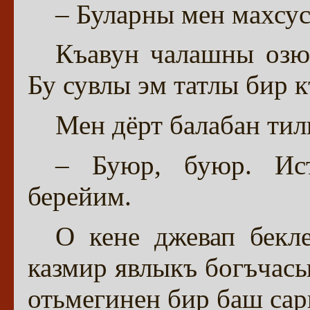
– Буларны мен махсу
Къавун чалашны озю
Бу сувлы эм татлы бир к
Мен дёрт балабан ти
– Буюр, буюр. Ист
берейим.
О кене джевап бекле
казмир явлыкъ богъчасы
отьмегинен бир баш сар