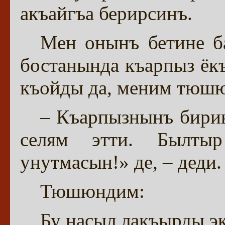
акъайгъа берирсинъ.
Мен онынъ бетине б
бостанында къарпыз ёк
къойды да, меним тюшю
– Къарпызнынъ бирин
селям этти. Былтыр
унутмасын!» де, – деди.
Тюшюндим:
Бу насыл лакъырды эк