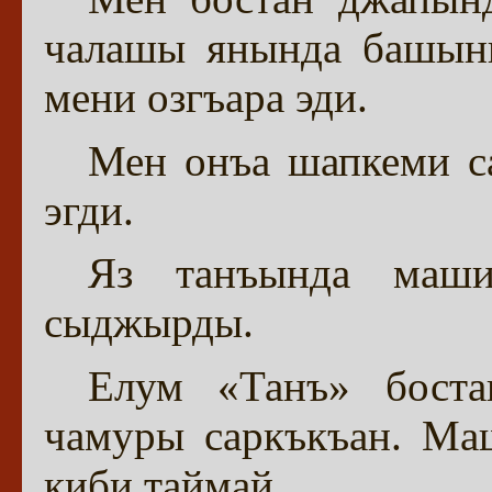
чалашы янында башыны
мени озгъара эди.
Мен онъа шапкеми с
эгди.
Яз танъында маши
сыджырды.
Елум «Танъ» боста
чамуры саркъкъан. Ма
киби таймай.