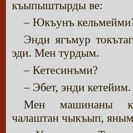
къыпыштырды ве:
– Юкъунъ кельмейми?
Энди ягъмур токътаг
эди. Мен турдым.
– Кетесинъми?
– Эбет, энди кетейим
Мен машинаны къу
чалаштан чыкъып, яным