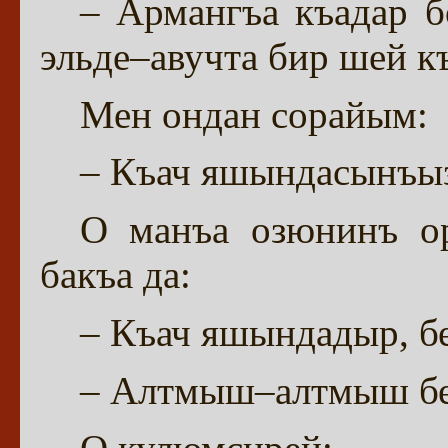
– Армангъа къадар б
эльде–авучта бир шей к
Мен ондан сорайым:
– Къач яшындасынъыз
О манъа озюнинъ ор
бакъа да:
– Къач яшындадыр, бе
– Алтмыш–алтмыш бе