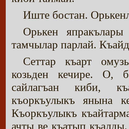
Иште бостан. Орькенл
Орькен япракълары
тамчылар парлай. Къай
Сеттар къарт омуз
козьден кечире. О, 
сайлагъан киби, к
къоркъулыкъ янына ке
Къоркъулыкъ къайтарма
ачты ве къатып къалды.