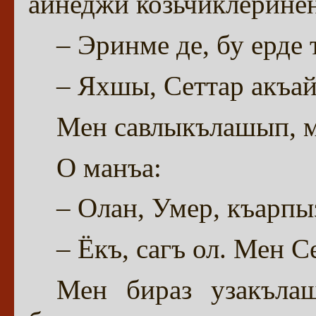
айнеджи козьчиклеринен
– Эринме де, бу ерде
– Яхшы, Сеттар акъай
Мен савлыкълашып, 
О манъа:
– Олан, Умер, къарп
– Ёкъ, сагъ ол. Мен 
Мен бираз узакълаш