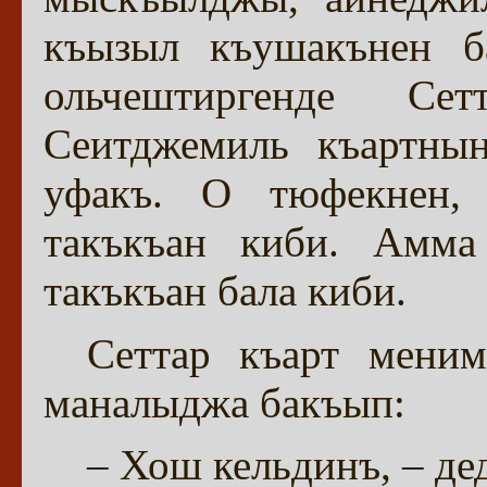
къызыл къушакънен ба
ольчештиргенде Се
Сеитджемиль къартны
уфакъ. О тюфекнен,
такъкъан киби. Амма
такъкъан бала киби.
Сеттар къарт меним
маналыджа бакъып:
– Хош кельдинъ, – де