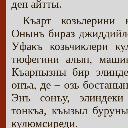
деп айтты.
Къарт козьлерини 
Онынъ бираз джиддийл
Уфакъ козьчиклери ку
тюфегини алып, машин
Къарпызны бир элинде
онъа, де – озь бостаны
Энъ сонъу, элиндеки
тонкъа, къызыл бурун
кулюмсиреди.