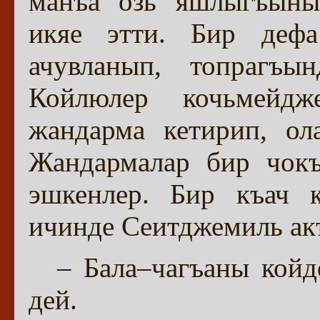
манъа озь яшлыгъыны
икяе этти. Бир дефа
ачувланып, топрагъы
Койлюлер кочьмейд
жандарма кетирип, ол
Жандармалар бир чокъ
эшкенлер. Бир къач к
ичинде Сеитджемиль акъ
– Бала–чагъаны койд
дей.