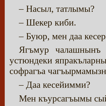
– Насыл, татлымы?
– Шекер киби.
– Буюр, мен даа кесе
Ягъмур чалашнынъ 
устюндеки япракъларны 
софрагъа чагъырмамызны
– Даа кесейимми?
Мен къурсагъымы сы