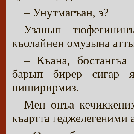
– Унутмагъан, э?
Узанып тюфегинин
къолайнен омузына атты
– Къана, бостангъа
барып бирер сигар я
пиширирмиз.
Мен онъа кечиккени
къартта геджелегеними 