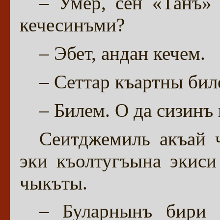
– Умер, сен «Танъ»
кечесинъми?
– Эбет, андан кечем.
– Сеттар къартны би
– Билем. О да сизинъ
Сеитджемиль акъай 
эки къолтугъына экиси
чыкъты.
– Буларнынъ бири 