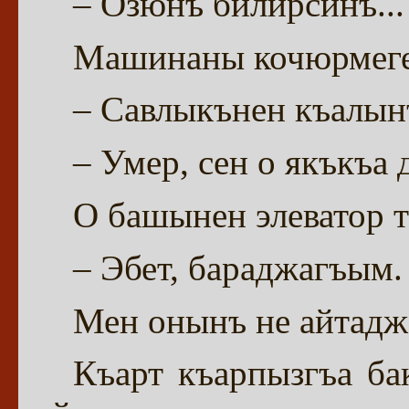
– Озюнъ билирсинъ...
Машинаны кочюрмеге
– Савлыкънен къалын
– Умер, сен о якъкъа
О башынен элеватор 
– Эбет, бараджагъым.
Мен онынъ не айтадж
Къарт къарпызгъа б