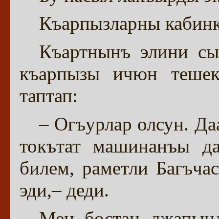
Къарпызларны кабинк
Къартнынъ элини сы
къарпызы ичюн теше
таптап:
– Огъурлар олсун. Да
токътат машинанъы да
билем, раметли Багъча
эди,– деди.
Мен бостан джапын