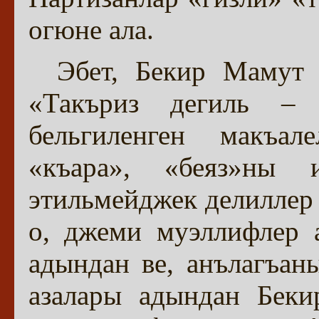
огюне ала.
Эбет, Бекир Мамут 
«Такъриз дегиль – 
бельгиленген макъал
«къара», «беяз»ны 
этильмейджек делиллер 
о, джеми муэллифлер 
адындан ве, анълагъан
азалары адындан Беки