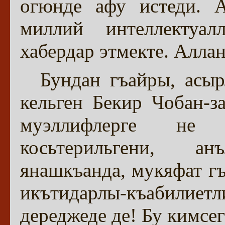
огюнде афу истеди. А
миллий интеллектуал
хабердар этмекте. Алла
Бундан гъайры, асы
кельген Бекир Чобан-
муэллифлерге не
косьтерильгени, а
янашкъанда, мукяфат г
икътидарлы-къабилиет
дереджеде де! Бу кимсег