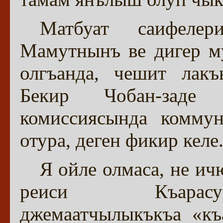
Матбуат саифеле
Мамутнынъ ве дигер м
олгъанда, чешит лакъ
Бекир Чобан-заде
комиссиясында коммун
отура, деген фикир келе
Я ойле олмаса, не и
реиси Къарасув
джемаатчылыкъкъа «къ