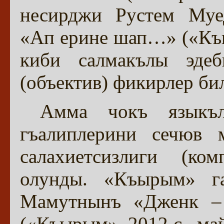
несирджи Рустем Муе
«Ап ерине шап…» («Къыр
киби салмакълы эдеб
(объектив) фикирлер би
Амма чокъ языкъл
гъалиплерини сечюв м
салахиетсизлиги (ко
олунды. «Къырым» г
Мамутнынъ «Дженк – 
(«Къырым», 2012 с., май