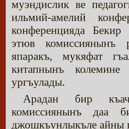
муэндислик ве педагог
ильмий-амелий конф
конференцияда Бекир 
этюв комиссиянынъ 
япаракъ, мукяфат гъ
китапнынъ колемине 
ургъулады.
Арадан бир къач
комиссиянынъ даа б
джошкъунлыкъле айны 