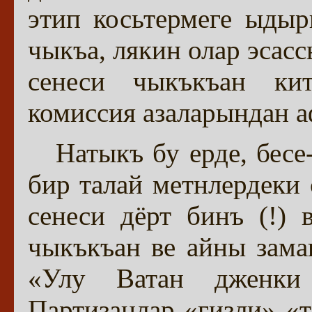
этип косьтермеге ыды
чыкъа, лякин олар эсас
сенеси чыкъкъан ки
комиссия азаларындан а
Натыкъ бу ерде, бес
бир талай метнлердеки
сенеси дёрт бинъ (!) 
чыкъкъан ве айны зама
«Улу Ватан дженки 
Партизанлар «гизли» «т