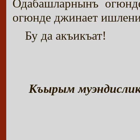
Одабашларнынъ огюнде
огюнде джинает ишлен
Бу да акъикъат!
Къырым муэндислик 