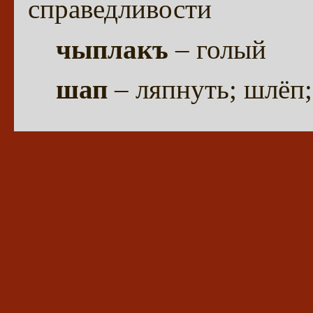
справедливости
чыплакъ
– голый
шап
– ляпнуть; шлёп;