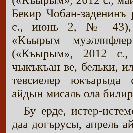
Бекир Чобан-заденинъ
с., июнь 2, № 43),
«Къырым муэллифле
(«Къырым», 2012 с.,
чыкъкъан ве, бельки, и
тевсиелер юкъарыда с
айдын мисаль ола билир
Бу ерде, истер-истем
даа догърусы, апрель 