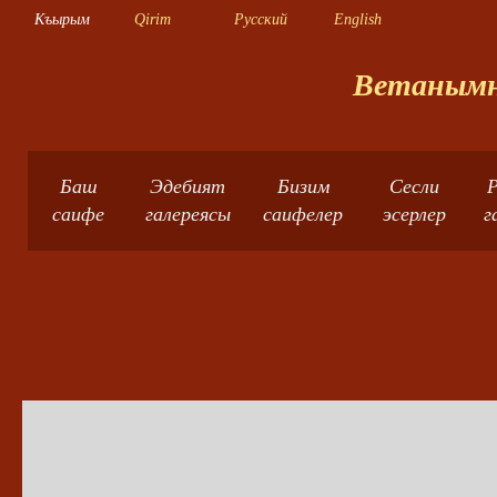
Къырым
Qirim
Русский
English
Ветанымны
Баш
Эдебият
Бизим
Сесли
Р
саифе
галереясы
саифелер
эсерлер
г