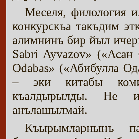
Меселя, филология 
конкурскъа такъдим эт
алимнинъ бир йыл ичер
Sabri Ayvazov» («Асан 
Odabas» («Абибулла Од
– эки китабы коми
къалдырылды. Не и
анълашылмай.
Къырымларнынъ па