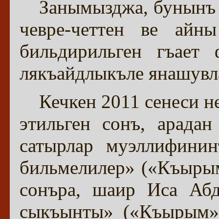
Занымызджа, бунынъ 
чевре-четтен ве айны
бильдирильген гъает 
лякъайдлыкъле янашувл
Кечкен 2011 сенеси н
этильген сонъ, арада
сатырлар муэллифинин
бильмелилер» («Къырым»
сонъра, шаир Иса Абд
сыкъынты» («Къырым»,