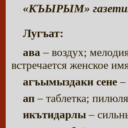
«КЪЫРЫМ» газети. 2
Лугъат:
ава
– воздух; мелодия
встречается женское имя
агъымыздаки сене
– 
ап
– таблетка; пилюл
икътидарлы
– сильн