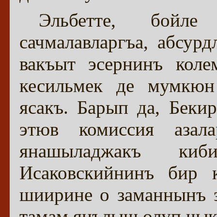
Эльбетте, бойл
сачмалавларгъа, абсурд
вакъыт эсернинъ коле
кесильмек де мумкюн
ясакъ. Барып да, Беки
этюв комиссия азала
янашыладжакъ ки
Исаковскийнинъ бир 
шиирине о заманнынъ 
тамам янълыш олуп чык