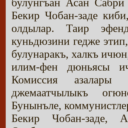
булунгъан Асан Сабри
Бекир Чобан-заде киби
олдылар. Таир эфен
куньдюзини гедже этип,
булунаракъ, халкъ ичюн
илим-фен дюньясы и
Комиссия азалары
джемаатчылыкъ огю
Бунынъле, коммунистле
Бекир Чобан-заде, 