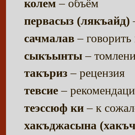
колем
– объём
первасыз (лякъайд)
сачмалав
– говорить 
сыкъынты
– томлени
такъриз
– рецензия
тевсие
– рекомендация
теэссюф ки
– к сожа
хакъджасына (хакъч