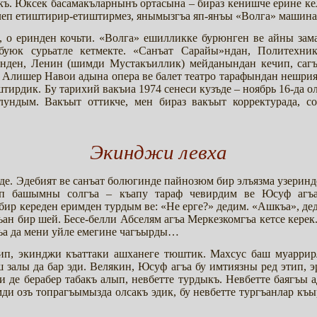
. Юксек басамакъларнынъ ортасына – бираз кенишче ерине келъ
йлеп етиштирир-етиштирмез, янымызгъа яп-янъы «Волга» машина
 о еринден кочьти. «Волга» ешилликке бурюнген ве айны зам
буюк сурьатле кетмекте. «Санъат Сарайы»ндан, Политехни
нден, Ленин (шимди Мустакъиллик) мейданындан кечип, сагъ
 Алишер Навои адына опера ве балет театро тарафындан нешрия
рдик. Бу тарихий вакъиа 1974 сенеси кузъде – ноябрь 16-да олу
лундым. Вакъыт оттикче, мен бираз вакъыт корректурада, с
Экинджи левха
е. Эдебият ве санъат болюгинде пайнозюм бир элъязма узеринд
ап башымны солгъа – къапу тараф чевирдим ве Юсуф агъа
бир кереден еримден турдым ве: «Не ерге?» дедим. «Ашкъа», дед
ан бир шей. Бесе-белли Абселям агъа Меркезкомгъа кетсе керек
ъа да мени уйле емегине чагъырды…
ечип, экинджи къаттаки ашханеге тюштик. Махсус баш муарри
залы да бар эди. Велякин, Юсуф агъа бу имтиязны ред этип, э
и де берабер табакъ алып, невбетте турдыкъ. Невбетте баягъы а
мди озъ топрагъымызда олсакъ эдик, бу невбетте тургъанлар къ