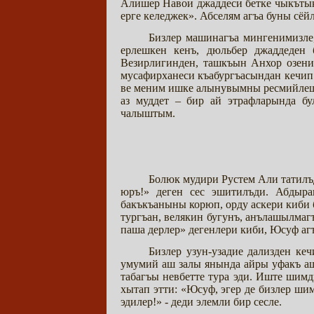
Алишер Навои джаддеси бетке чыкътыкъ
ерге келеджек». Абселям агъа буны сё
Бизлер машинагъа мингенимизле,
ерлешкен кенъ, дюльбер джаддеден 
Везирлигинден, ташкъын Анхор озени
мусафирханеси къабургъасындан кечип
ве меним ишке алынувымны ресмийлешти
аз муддет – бир ай этрафларында бу
чалыштым.
Болюк мудири Рустем Али татилъд
юръ!» деген сес эшитилъди. Абдыр
бакъкъаныны корюп, орду аскери киби 
тургъан, велякин бугунъ, анълашылмагъ
паша дерлер» дегенлери киби, Юсуф аг
Бизлер узун-узадие дализден к
умумий аш залы янында айры уфакъ аш 
табагъы невбетте тура эди. Иште шимд
хытап этти: «Юсуф, эгер де бизлер ши
эдилер!» - деди элемли бир сесле.