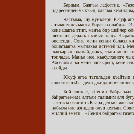
Бардым. Баягъы лафэттик. «Га
идаресинден чыкъып, баягъы кезинд
Частыма, шу кунълери Юсуф агъ
анълашмакъ манъа бираз къолайджа. Эр
кене шакъа этип, манъа бир шейлер сё
шенълик дералъ гъайып олду. Чырай
океленди. Сонъ мени кенди баласы к
бошатмагъа мытлакъа истемей эди. Ме
чыкъарып оламайджакъ, яъни мени то
топлады. Манъа исе, къабулханеге чы
Абселям агъа мени чагъырып, кене сёй
къойды.
Юсуф агъа татилъден къайтып 
ашыкътынъ!» - деди джиддий ве айны за
Бойлеликле, «Ленин байрагъы» 
байрагъы»нда алгъан талимим аля буг
газетасы озюнинъ Къара денъиз ялысы
набызы иле аэнкдеш олуп келъди. Сов
миллий емеги – «Ленин байрагъы газет