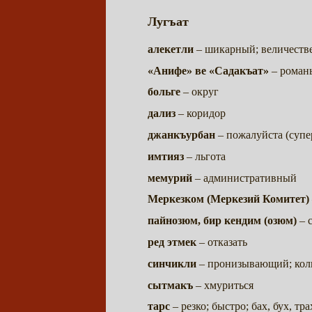
Лугъат
алекетли
– шикарный; величест
«Анифе» ве «Садакъат»
– роман
больге
– округ
дализ
– коридор
джанкъурбан
– пожалуйста (супер
имтияз
– льгота
мемурий
– административный
Меркезком (Меркезий Комитет)
пайнозюм, бир кендим (озюм)
– 
ред этмек
– отказать
синчикли
– пронизывающий; кол
сытмакъ
– хмуриться
тарс
– резко; быстро; бах, бух, тра