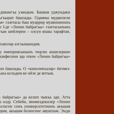
 дивангъа узандым. Башым уджундаки
ъгъырап башлады. Одамны муджизели
» газетасы баш муаррир муавинининъ
с I-де «Ленин байрагъы» газетасынынъ
гъан шейлерни – олсун яхшы тарафтан,
 хаяллар алгъышындам.
лер империясынынъ тюрлю кошелерине
азифесини эда эткен «Ленин байрагъы»
ип башлады. О «кинолевхалар» битмез-
ына келъдим ве ойле де яптым.
 байрагъы» да келип чыкъа эди. Атта
ы олду. Себеби, эвимиздекилер «Ленин
келъген сонъ университетнинъ акъшам
рдим, акъшам болюгине авуштым. Энди