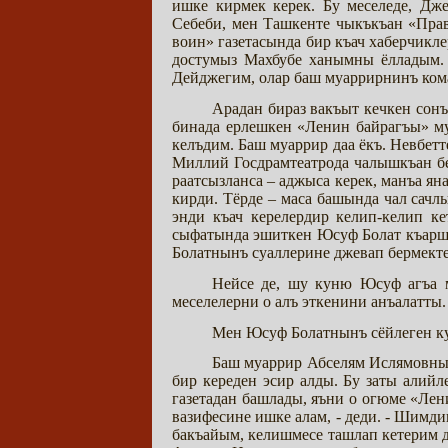
ишке кирмек керек. Бу меселеде, Дж
Себеби, мен Ташкенте чыкъкъан «Прав
воин» газетасында бир къач хаберчикл
достумыз Махбубе ханымны ёлладым. 
Дейджегим, олар баш муаррирнинъ кома
Арадан бираз вакъыт кечкен сон
бинада ерлешкен «Ленин байрагъы» му
келъдим. Баш муаррир даа ёкъ. Невбе
Миллий Госдрамтеатрода чалышкъан б
раатсызланса – аджыса керек, манъа я
кирди. Тёрде – маса башында чал сачл
энди къач керелердир келип-келип к
сыфатында эшиткен Юсуф Болат къаршы
Болатнынъ суаллерине джевап бермект
Нейсе де, шу куню Юсуф агъа 
меселелерни о алъ эткенини анъалатты.
Мен Юсуф Болатнынъ сёйлеген 
Баш муаррир Абселям Ислямовнын
бир кереден эсир алды. Бу заты али
газетадан башлады, яъни о огюме «Лен
вазифесине ишке алам, - деди. - Шимд
бакъайым, келишмесе ташлап кетерим д