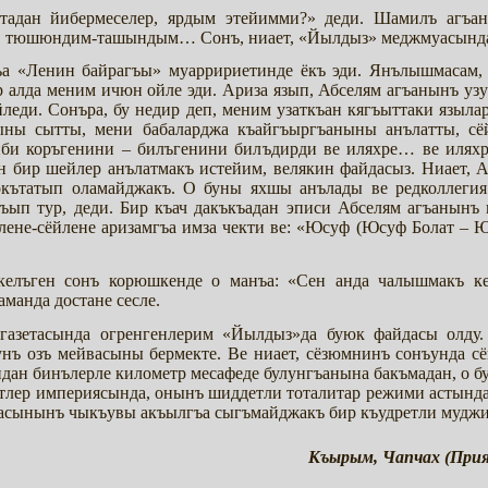
зетадан йибермеселер, ярдым этейимми?» деди. Шамилъ агъ
им, тюшюндим-ташындым… Сонъ, ниает, «Йылдыз» меджмуасынд
а «Ленин байрагъы» муарририетинде ёкъ эди. Янълышмасам, о
 алда меним ичюн ойле эди. Ариза язып, Абселям агъанынъ уз
йледи. Сонъра, бу недир деп, меним узаткъан кягъыттаки язы
ыны сытты, мени бабаларджа къайгъыргъаныны анълатты, сё
иби коръгенини – билъгенини билъдирди ве иляхре… ве иляхр
н бир шейлер анълатмакъ истейим, велякин файдасыз. Ниает, А
кътатып оламайджакъ. О буны яхшы анълады ве редколлегия 
къып тур, деди. Бир къач дакъкъадан эписи Абселям агъанынъ
лене-сёйлене аризамгъа имза чекти ве: «Юсуф (Юсуф Болат – Ю
келъген сонъ корюшкенде о манъа: «Сен анда чалышмакъ ке
манда достане сесле.
газетасында огренгенлерим «Йылдыз»да буюк файдасы олду.
унъ озъ мейвасыны бермекте. Ве ниает, сёзюмнинъ сонъунда с
ндан бинълерле километр месафеде булунгъанына бакъмадан, о
етлер империясында, онынъ шиддетли тоталитар режими астын
асынынъ чыкъувы акъылгъа сыгъмайджакъ бир къудретли муджизе 
Къырым, Чапчах (Прият