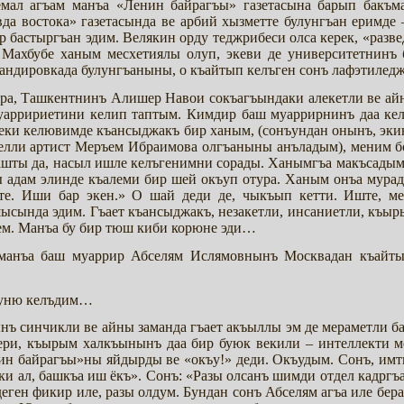
емал агъам манъа «Ленин байрагъы» газетасына барып бакъма
да востока» газетасында ве арбий хызметте булунгъан еримд
ер бастыргъан эдим. Велякин орду теджрибеси олса керек, «разв
Махбубе ханым месхетиялы олуп, экеви де университетнинъ б
ндировкада булунгъаныны, о къайтып келъген сонъ лафэтиледже
ъра, Ташкентнинъ Алишер Навои сокъагъындаки алекетли ве а
арририетини келип таптым. Кимдир баш муаррирнинъ даа кел
ттеки келювимде къансыджакъ бир ханым, (сонъундан онынъ, э
елли артист Меръем Ибраимова олгъаныны анъладым), меним 
нашты да, насыл ишле келъгенимни сорады. Ханымгъа макъсады
ы адам элинде къалеми бир шей окъуп отура. Ханым онъа мурад
ете. Иши бар экен.» О шай деди де, чыкъып кетти. Иште, 
сында эдим. Гъает къансыджакъ, незакетли, инсаниетли, къ
ем. Манъа бу бир тюш киби корюне эди…
манъа баш муаррир Абселям Ислямовнынъ Москвадан къайты
куню келъдим…
ъ синчикли ве айны заманда гъает акъыллы эм де мераметли б
йлери, къырым халкъынынъ даа бир буюк векили – интеллекти
ин байрагъы»ны яйдырды ве «окъу!» деди. Окъудым. Сонъ, имт
ики ал, башкъа иш ёкъ». Сонъ: «Разы олсанъ шимди отдел кадргъ
еген фикир иле, разы олдум. Бундан сонъ Абселям агъа иле бер