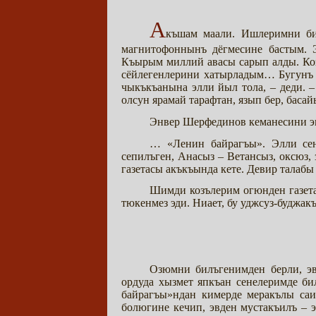
А
къшам маали. Ишлеримни бит
магнитофоннынъ дёгмесине бастым.
Къырым миллий авасы сарып алды. К
сёйлегенлерини хатырладым… Бугунъ у
чыкъкъанына элли йыл тола, – деди. 
олсун ярамай тарафтан, язып бер, баса
Энвер Шерфединов кеманесини эп
… «Ленин байрагъы». Элли сен
сепилъген, Анасыз – Ветансыз, оксюз
газетасы акъкъында кете. Девир талабы
Шимди козълерим огюнден газета
тюкенмез эди. Ниает, бу уджсуз-буджак
Озюмни билъгенимден берли, эв
ордуда хызмет япкъан сенелеримде би
байрагъы»ндан кимерде меракълы саи
болюгине кечип, эвден мустакъилъ –