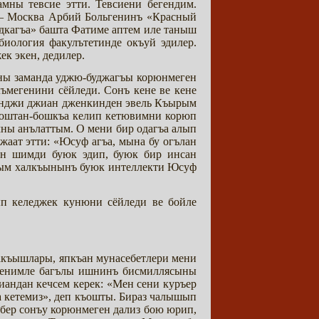
мны тевсие этти. Тевсиени бегендим.
е – Москва Арбий Больгенинъ «Красный
едкагъа» башта Фатиме аптем иле таныш
иология факулътетинде окъуй эдилер.
к экен, дедилер.
йны заманда уджю-буджагъы корюнмеген
ъмегенини сёйледи. Сонъ кене ве кене
кинджи джиан дженкинден эвель Къырым
боштан-бошкъа келип кетювимни корюп
мны анълаттым. О мени бир одагъа алып
жаат этти: «Юсуф агъа, мына бу огълан
мен шимди буюк эдип, буюк бир инсан
ырым халкъынынъ буюк интеллекти Юсуф
п келеджек кунюни сёйледи ве бойле
акъышлары, япкъан мунасебетлери мени
 менимле багълы ишнинъ бисмиллясыны
иандан кечсем керек: «Мен сени куръер
а кетемиз», деп къошты. Бираз чалышып
абер сонъу корюнмеген дализ бою юрип,