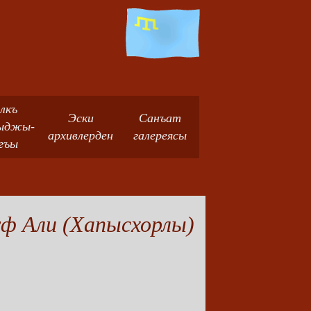
лкъ
Эски
Санъат
ыджы-
архивлерден
галереясы
гъы
ф Али (Хапысхорлы)