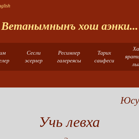
glish
Ветанымнынъ хош аэнки...
Ха
им
Сесли
Ресимлер
Тарих
ярат
елер
эсерлер
галереясы
саифеси
лы
Юсу
Учь левха