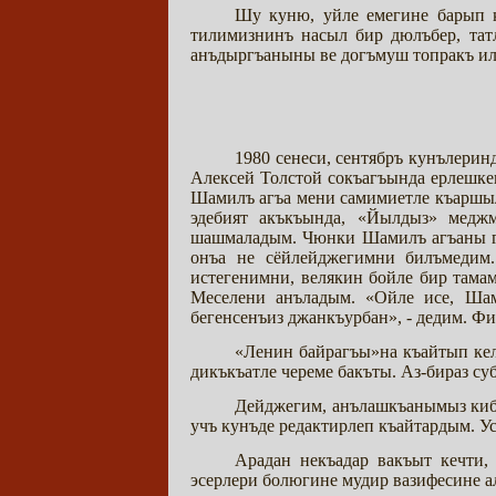
Шу куню, уйле емегине барып к
тилимизнинъ насыл бир дюлъбер, та
анъдыргъаныны ве догъмуш топракъ ил
1980 сенеси, сентябръ кунълери
Алексей Толстой сокъагъында ерлешке
Шамилъ агъа мени самимиетле къаршыл
эдебият акъкъында, «Йылдыз» медж
шашмаладым. Чюнки Шамилъ агъаны гъа
онъа не сёйлейджегимни билъмедим
истегенимни, велякин бойле бир тама
Меселени анъладым. «Ойле исе, Шам
бегенсенъиз джанкъурбан», - дедим. Ф
«Ленин байрагъы»на къайтып келъ
дикъкъатле череме бакъты. Аз-бираз с
Дейджегим, анълашкъанымыз киби
учъ кунъде редактирлеп къайтардым. У
Арадан некъадар вакъыт кечти,
эсерлери болюгине мудир вазифесине ал