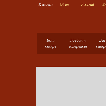
Къырым
Qirim
Русский
En
Баш
Эдебият
Биз
саифе
галереясы
саиф