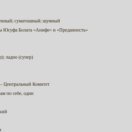
венный; суматошный; шумный
ы Юсуфа Болата «Анифе» и «Преданность»
); ладно (супер)
– Центральный Комитет
сам по себе, один
кий
х