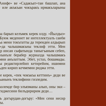
Анифе» ве «Садакъат»тан башлап, ана
 иле акъкъан чокъракъ ирмакъларыны
а барып келъмек керек олду. «Йылдыз»
Буюк медениет ве интеллектуалъ саиби
а мени токътатты да теренден алдырып
з»да чалышмакъны теклиф этти. Мен
ир инсан сыфатында таныгъаным себеп,
нынъле берабер журналда чалышмакъ
ни анълаттым. Эбет, устаз, бошамады.
ны редактирлейип кетирейим, ишимни
ъден кирип кечмемни риджа этти.
 керек, «пек чокъкъа кеттинъ» деди ве
гъанынъ теклифини гизледим.
олемде бир элъязманы алып, оны эки –
 нетиджесини билъдиририм деди…
ъ догърудан-догъру: «Мен сени несир
ты.