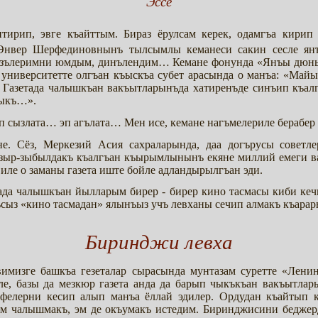
Эссе
ирип, эвге къайттым. Бираз ёрулсам керек, одамгъа кирип
 Энвер Шерфединовнынъ тылсымлы кеманеси сакин сесле ян
озълеримни юмдым, динълендим… Кемане фонунда «Янъы дюнья
ниверситетте олгъан къыскъа субет арасында о манъа: «Майы
– Газетада чалышкъан вакъытларынъда хатиренъде синъип къал
йыкъ…».
 сызлата… эп агълата… Мен исе, кемане нагъмелериле берабер
е. Сёз, Меркезий Асия сахраларында, даа догърусы совет
, зыр-зыбылдакъ къалгъан къырымлынынъ екяне миллий емеги в
 иле о заманы газета иште бойле адландырылгъан эди.
да чалышкъан йылларым бирер - бирер кино тасмасы киби кеч
ъсыз «кино тасмадан» ялынъыз учъ левханы сечип алмакъ къарар
Биринджи левха
имизге башкъа гезеталар сырасында мунтазам суретте «Ленин
ле, базы да мезкюр газета анда да барып чыкъкъан вакъытлар
фелерни кесип алып манъа ёллай эдилер. Ордудан къайтып 
 эм чалышмакъ, эм де окъумакъ истедим. Биринджисини бедже