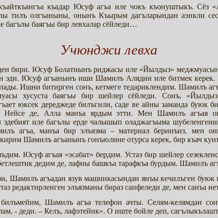
ъайткъангъа къадар Юсуф агъа иле чокъ къонуштыкъ. Сёз «
тлы тилъ олгъаныны, онынъ Къырым дагъларындан аэнкли сес
е багълы баягъы бир левхалар сёйледи…
Учюнджи левха
нден бири. Юсуф Болатнынъ риджасы иле «Йылдыз» меджмуасын
н эди. Юсуф агъанынъ иши Шамилъ Алядин иле битмек керек. 
ады. Ишни битирген сонъ, кетмеге тедариклендим. Шамилъ агъ
муасы хусуста баягъы бир шейлер сёйледи. Сонъ, «Йылды
ет юксек дереджеде билъгили, саде ве айны заманда буюк б
. Нейсе де, Алла манъа ярдым этти. Мен Шамилъ агъая о
м эдебият иле багълы ерде чалышып оладжагъыма шубеленгеним
илъ агъа, манъа бир элъязма – материал беринъиз, мен о
икирим Шамилъ агъанынъ гонъюлине отурса керек, бир къач кун
дим. Юсуф агъая «эсабат» бердим. Устаз бир шейлер сезекленсе
убетлештик дедим де, лафны башкъа тарафкъа бурдым. Шамилъ а
, Шамилъ агъадан язув машинкасындан янъы кечилъген буюк к
стаз редактирленген элъязманы бираз саифеледи де, мен санъа
 билъмейим, Шамилъ агъа телефон ачты. Селям-келямдан сон
ам, - деди. – Келъ, лафэтейик». О иште бойле деп, сагълыкълаш