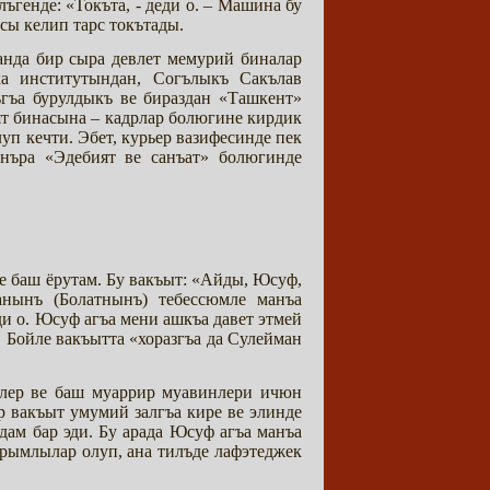
генде: «Токъта, - деди о. – Машина бу
сы келип тарс токътады.
анда бир сыра девлет мемурий биналар
ка институтындан, Согълыкъ Сакълав
гъа бурулдыкъ ве бираздан «Ташкент»
т бинасына – кадрлар болюгине кирдик
п кечти. Эбет, курьер вазифесинде пек
онъра «Эдебият ве санъат» болюгинде
е баш ёрутам. Бу вакъыт: «Айды, Юсуф,
нынъ (Болатнынъ) тебессюмле манъа
и о. Юсуф агъа мени ашкъа давет этмей
. Бойле вакъытта «хоразгъа да Сулейман
рлер ве баш муаррир муавинлери ичюн
р вакъыт умумий залгъа кире ве элинде
дам бар эди. Бу арада Юсуф агъа манъа
ырымлылар олуп, ана тилъде лафэтеджек