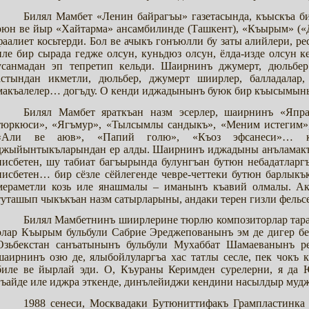
Билял Мамбет «Ленин байрагъы» газетасында, къыскъа 
оюн ве йыр «Хайтарма» ансамбилинде (Ташкент), «Къырым» («Д
фаалиет косьтерди. Бол ве ачыкъ гонъюлли бу заты алийлери, 
иле бир сырада гедже олсун, куньдюз олсун, ёлда-изде олсун
усанмадан эп тепретип кельди. Шаирнинъ джумерт, дюльбе
астындан икметли, дюльбер, джумерт шиирлер, балладалар, 
макъалелер… догъду. О кенди иджадынынъ буюк бир къысымыны
Билял Мамбет яраткъан назм эсерлер, шаирнинъ «Япр
тюркюси», «Ягъмур», «Тылсымлы сандыкъ», «Меним истегим»,
«Али ве аюв», «Папий голю», «Къоз эфсанеси»… ки
джыйынтыкъларындан ер алды. Шаирнинъ иджадыны анъламакъ 
нисбетен, шу табиат багъырында булунгъан бутюн небадатларгъ
нисбетен… бир сёзле сёйлегенде чевре-четтеки бутюн барлыкък
мераметли козь иле янашмалы – иманынъ къавий олмалы. Ак
туташып чыкъкъан назм сатырларыны, андаки терен гизли фельсе
Билял Мамбетнинъ шиирлерине тюрлю композиторлар тар
олар Къырым бульбули Сабрие Эреджепованынъ эм де дигер бе
Озьбекстан санъатынынъ бульбули Мухаббат Шамаеванынъ ре
шаирнинъ озю де, ялыбойлуларгъа хас татлы сесле, пек чокъ
биле ве йырлай эди. О, Къураны Керимден сурелерни, я да
гъайде иле иджра эткенде, динълейиджи кендини насылдыр мудж
1988 сенеси, Москвадаки Бутюниттифакъ Грампластинка