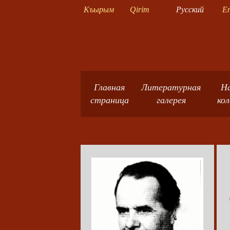
Къырым
Qirim
Русский
En
Главная
Литературная
Н
страница
галерея
ко