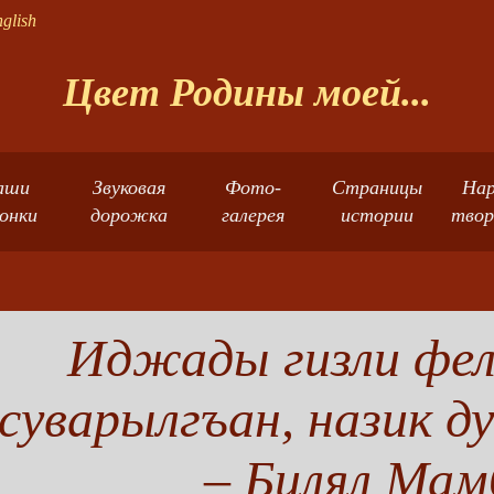
glish
Цвет Родины моей...
аши
Звуковая
Фото-
Страницы
Нар
лонки
дорожка
галерея
истории
твор
Иджады гизли фел
суварылгъан, назик д
– Билял Ма