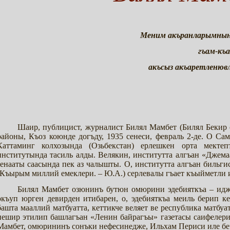
Меним акъранларымнынъ
гъам-къа
акъсыз акъаретленюв
Шаир, публицист, журналист Билял Мамбет (Билял Беки
районы, Къоз коюнде догъду, 1935 сенеси, февраль 2-де. О Са
Каттаминг колхозында (Озьбекстан) ерлешкен орта мектеп
институтында тасиль алды. Велякин, институтта алгъан «Джем
зенааты саасында пек аз чалышты. О, институтта алгъан бильг
(Къырым миллий емеклери. – Ю.А.) серлевалы гъает къыйметли 
Билял Мамбет озюнинъ бутюн омюрини эдебияткъа – идж
окъуп юрген девирден итибарен, о, эдебияткъа меиль берип к
башта мааллий матбуатта, кеттикче веляет ве республика матб
нешир этилип башлагъан «Ленин байрагъы» газетасы саифелери
Мамбет, омюрининъ сонъки нефесинедже, Ильхам Периси иле бер