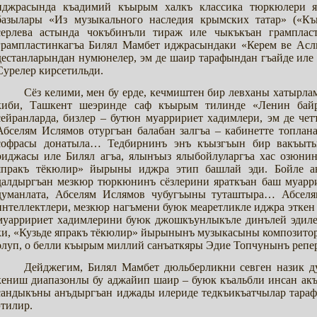
иджрасында къадимий къырым халкъ классика тюркюлери я
базылары «Из музыкального наследия крымских татар» («К
серлева астында чокъбинъли тираж иле чыкъкъан грамплас
грампластинкагъа Билял Мамбет иджрасындаки «Керем ве Асл
дестанларындан нумюнелер, эм де шаир тарафындан гъайде иле
Сурелер кирсетильди.
Сёз келими, мен бу ерде, кечмиштен бир левханы хатырла
киби, Ташкент шеэринде саф къырым тилинде «Ленин байра
сейранларда, бизлер – бутюн муарририет хадимлери, эм де че
Абселям Ислямов отургъан балабан залгъа – кабинетте топлан
софрасы донатыла… Тедбирнинъ энъ къызгъын бир вакъыты
риджасы иле Билял агъа, ялынъыз ялыбойлуларгъа хас озюнинъ
япракъ тёкюлир» йырыны иджра этип башлай эди. Бойле ан
далдыргъан мезкюр тюркюнинъ сёзлерини яраткъан баш муар
думанлата, Абселям Ислямов чубугъыны туташтыра… Абсел
интеллектлери, мезкюр нагъмени буюк меаретликле иджра эткен
муарририет хадимлерини буюк джошкъунлыкъле динълей эдиле
ки, «Кузьде япракъ тёкюлир» йырынынъ музыкасыны композито
олуп, о белли къырым миллий санъаткяры Эдие Топчунынъ репер
Дейджегим, Билял Мамбет дюльберликни севген назик д
кениш диапазонлы бу аджайип шаир – буюк къальбли инсан ак
сандыкъны анъдыргъан иджады илериде тедкъикъатчылар тараф
этилир.