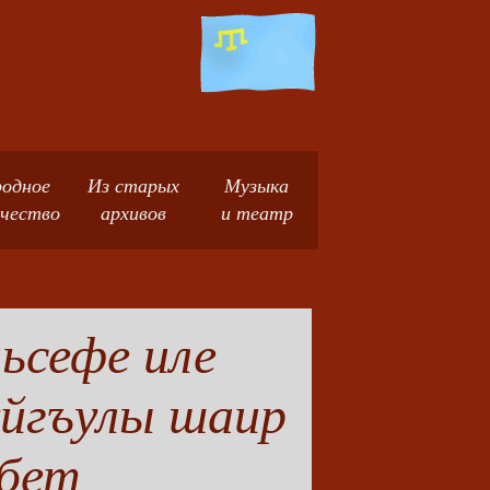
одное
Из старых
Музыка
чество
архивов
и театр
ьсефе иле
уйгъулы шаир
мбет