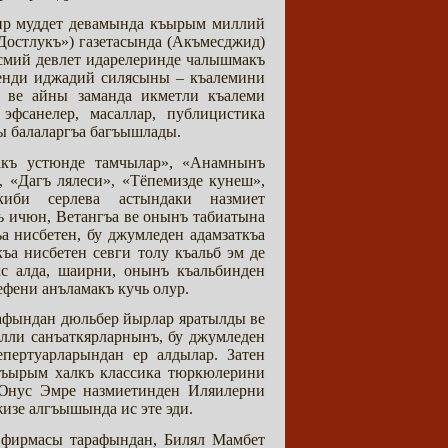
бир муддет девамында къырым миллий
остлукъ») газетасында (Акъмесджид)
ресмий девлет идарелеринде чалышмакъ
 кенди иджадий силясыны – къалемини
р ве айны заманда икметли къалеми
эфсанелер, масаллар, публицистика
 балаларгъа багъышлады.
акъ устюнде тамчылар», «Анамнынъ
 «Дагъ лялеси», «Тёпемизде кунеш»,
би серлева астындаки назмиет
ичюн, Ветангъа ве онынъ табиатына
а нисбетен, бу джумледен адамзаткъа
ъа нисбетен севги толу къальб эм де
с алда, шаирни, онынъ къальбинден
фени анъламакъ кучь олур.
афындан дюльбер йырлар яратылды ве
лли санъаткярларнынъ, бу джумледен
пертуарларындан ер алдылар. Затен
 къырым халкъ классика тюркюлерини
 Юнус Эмре назмиетинден Иляилерни
изе алгъышында ис эте эди.
 фирмасы тарафындан, Билял Мамбет