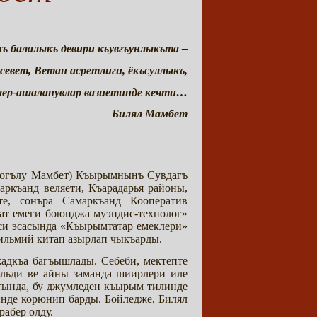
 балалыкъ девири къувгъунлыкъта –
севет, Ветан асретлиги, ёкъсуллыкъ,
лер-ашаланувлар вазиетинде кечти…
Билял Мамбет
р огълу Мамбет) Къырымнынъ Сувдагъ
маркъанд веляети, Къарадарья районы,
те, сонъра Самаркъанд Кооператив
аат емеги боюнджа муэндис-технолог»
иси эсасында «Къырымтатар емеклери»
ильмий китап азырлап чыкъарды.
адкъа багъышлады. Себеби, мектепте
ельди ве айны заманда шиирлери иле
уатында, бу джумледен къырым тилинде
нде корюнип барды. Бойледже, Билял
абер олду.