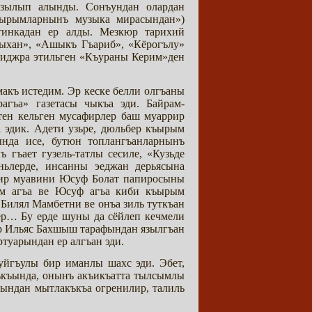
зылып алынды. Сонъундан олардан
ъырымларнынъ музыка мирасындан»)
тинкадан ер алды. Мезкюр тарихий
ыхан», «Ашыкъ Гъариб», «Кёрогълу»
 иджра этильген «Къураны Керим»ден
макъ истедим. Эр кеске белли олгъаны
гъа» газетасы чыкъа эди. Байрам-
ттен кельген мусафирлер баш муаррир
а эдик. Адети узьре, дюльбер къырым
нда исе, бутюн топлангъанларнынъ
 гъает гузель-татлы сесиле, «Кузьде
ьлерде, инсанны эеджан дерьясына
рир муавини Юсуф Болат папиросыны
ям агъа ве Юсуф агъа киби къырым
 Билял Мамбетни ве онъа зиль туткъан
р… Бу ерде шуны да сёйлеп кечмели
р Ильяс Бахшыш тарафындан язылгъан
туарындан ер алгъан эди.
уйгъулы бир иманлы шахс эди. Эбет,
ъкъында, онынъ акъикъатта тылсымлы
ындан мытлакъкъа огренилир, талиль