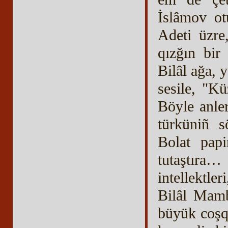
İslâmov ot
Adeti üzre
qızğın bir 
Bilâl ağa, 
sesile, "Kü
Böyle anle
türküniñ s
Bolat papi
tutaştır
intellektle
Bilâl Mamb
büyük coşq