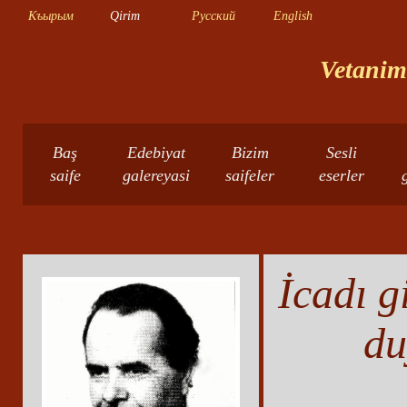
Къырым
Qirim
Русский
English
Vetanimn
Baş
Edebiyat
Bizim
Sesli
saife
galereyasi
saifeler
eserler
İcadı gi
du