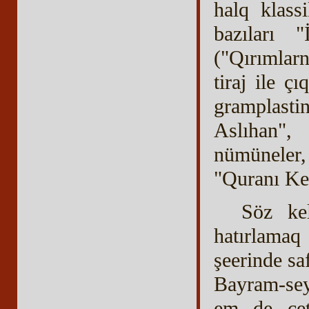
halq klass
bazıları 
("Qırımlarn
tiraj ile ç
gramplast
Aslıhan",
nümüneler,
"Quranı Ker
Söz ke
hatırlamaq
şeerinde sa
Bayram-sey
em de çet