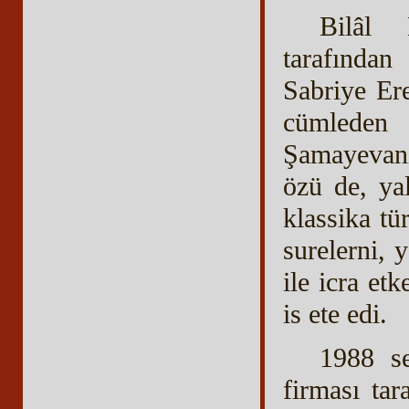
Bilâl 
tarafından
Sabriye Er
cümleden
Şamayevanı
özü de, yal
klassika tü
surelerni,
ile icra et
is ete edi.
1988 se
firması ta