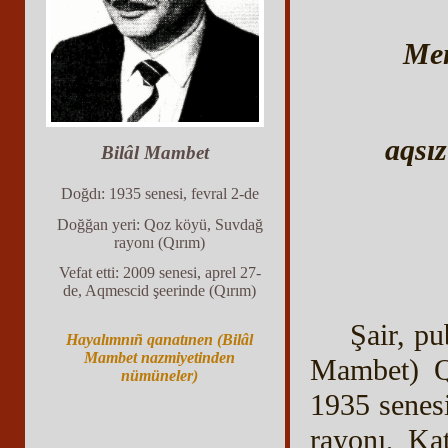
Men
aqsız
Bilâl Mambet
Doğdı: 1935 senesi, fevral 2-de
Doğğan yeri: Qoz köyü, Suvdağ
rayonı (Qırım)
Vefat etti: 2009 senesi, aprel 27-
de, Aqmescid şeerinde (Qırım)
Şair, pu
Hayalımnıñ qanatınen (Bilâl
Mambet nazmiyetinden
Mambet) Q
nümüneler)
1935 senes
rayonı, Ka