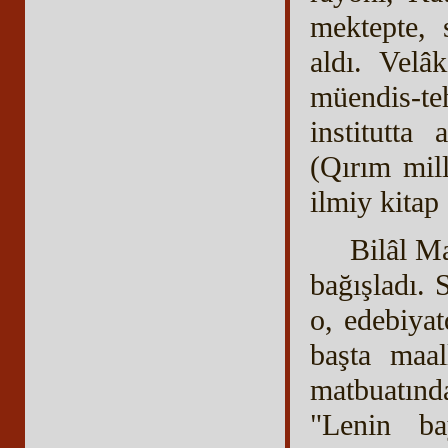
mektepte, 
aldı. Velâ
müendis-te
institutta
(Qırım mill
ilmiy kitap 
Bilâl M
bağışladı. 
o, edebiyat
başta maal
matbuatında
"Lenin bay