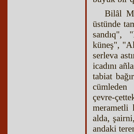
Bilâl M
üstünde ta
sandıq", 
küneş", "A
serleva ast
icadını añl
tabiat bağ
cümleden 
çevre-çette
merametli 
alda, şairn
andaki tere