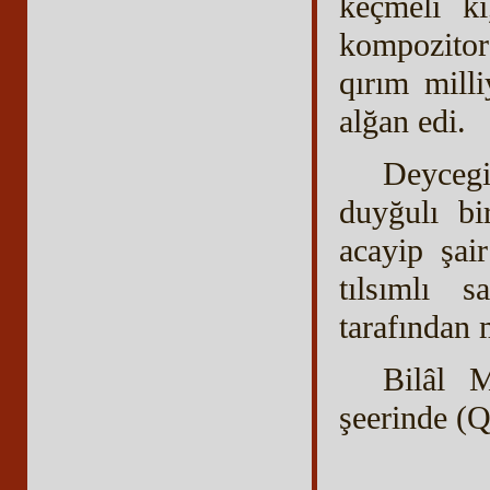
keçmeli ki
kompozitor
qırım mill
alğan edi.
Deyceg
duyğulı bi
acayip şai
tılsımlı s
tarafından m
Bilâl 
şeerinde (Q