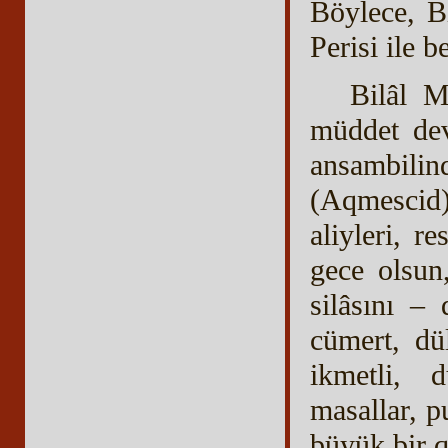
Böylece, B
Perisi ile b
Bilâl M
müddet dev
ansambilin
(Aqmescid)
aliyleri, r
gece olsun
silâsını –
cümert, dü
ikmetli, d
masallar, p
büyük bir q