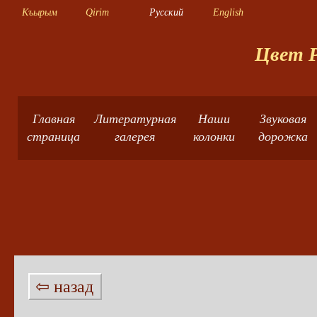
Къырым
Qirim
Русский
English
Цвет Р
Главная
Литературная
Наши
Звуковая
страница
галерея
колонки
дорожка
⇦ назад