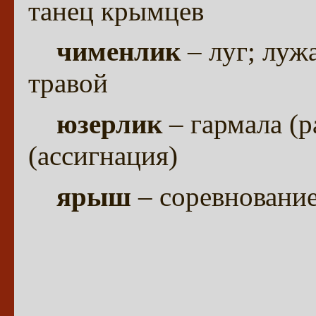
танец крымцев
чименлик
– луг; луж
травой
юзерлик
– гармала (р
(ассигнация)
ярыш
– соревновани