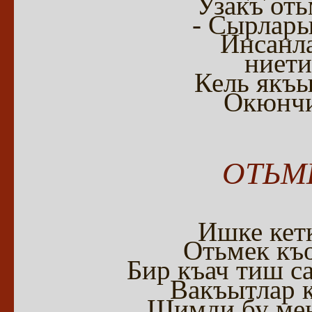
Узакъ от
- Сырлары
Инсанла
ниети
Кель якъы
Окюнчи
ОТЬМ
Ишке кет
Отьмек къо
Бир къач тиш с
Вакъытлар к
Шимди бу ме