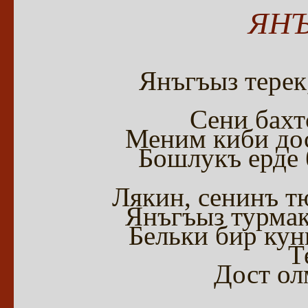
ЯНЪ
Янъгъыз терек
Сени бахт
Меним киби дос
Бошлукъ ерде 
Лякин, сенинъ 
Янъгъыз турмак
Бельки бир кун
Т
Дост ол