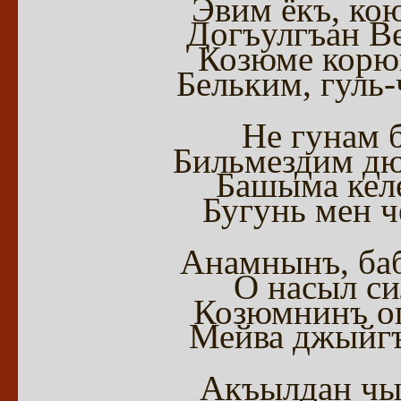
Эвим ёкъ, ко
Догъулгъан Ве
Козюме корю
Бельким, гуль-
Не гунам б
Бильмездим дю
Башыма кел
Бугунь мен ч
Анамнынъ, баб
О насыл си
Козюмнинъ о
Мейва джыйгъ
Акъылдан чы