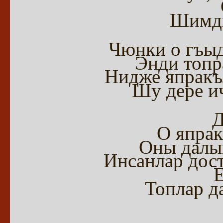
Шимди
Чюнки о гъыд
Энди топр
Нидже япракъл
Шу дере и
О япрак
Оны далы
Инсанлар дост
Топлар д