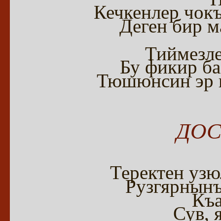
Кечкенлер чок
Деген бир м
Тиймезле
Бу фикир ба
Тюшюнсин эр к
ДОС
Теректен узю
Рузгярнынъ
Къа
Сув, 