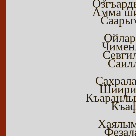
Озгъард
Амма ши
Саарь
Ойлар
Чименл
Севги
Саилл
Сахрала
Шиирим
Къаранлы
Къаф
Хаялым
Фезал