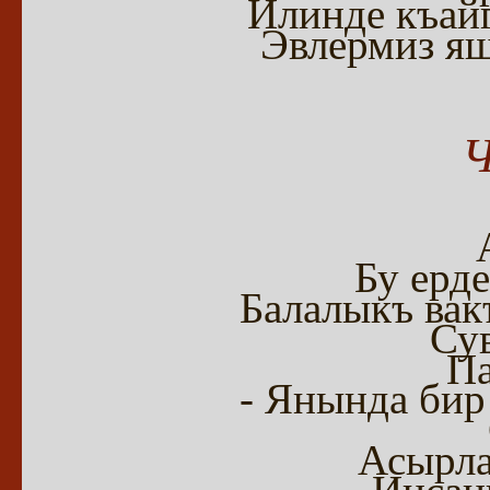
Илинде къайг
Эвлермиз яш
Бу ерде
Балалыкъ вак
Сув
Па
- Янында бир
Асырла