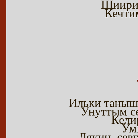
Шиири
Кечти
Ильки таныш
Унуттым се
Кели
Ум
Лякин, сев