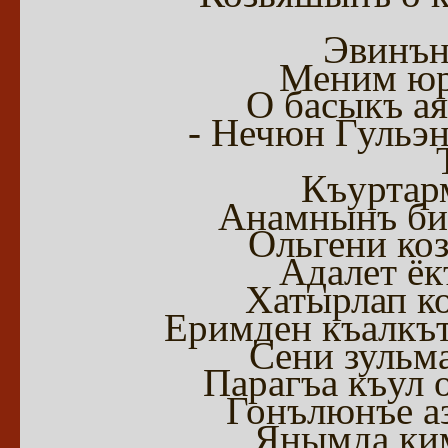
Эвинън
Меним юр
О басыкъ а
- Нечюн Гульэн
Къуртар
Анамнынъ би
Ольгени ко
Адалет ёк
Хатырлап ко
Еримден къалкъ
Сени зульм
Парагъа къул 
Гонълюнъе аз
Янымда ким