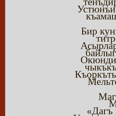
тенъди
Устюнъиз
къамаш
Бир кун
титр
Асырлар
байлыг
Окюндин
чыкъкъ
Къоркът
Мельт
Маг
М
«Дагъ 