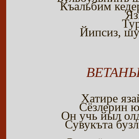
Къальбим кедер
Яз
Ту
Йипсиз, шу
ВЕТАН
Хатире яза
Сёзлерин ю
Он учь йыл ол
Сувукъта бузл