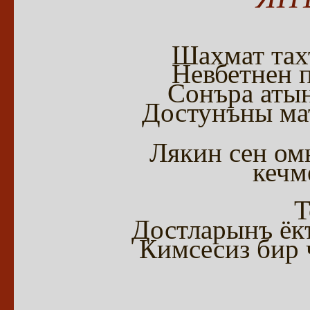
Шахмат тах
Невбетнен 
Сонъра атын
Достунъны мат
Лякин сен о
кечм
Т
Достларынъ ёкъ
Кимсесиз бир 