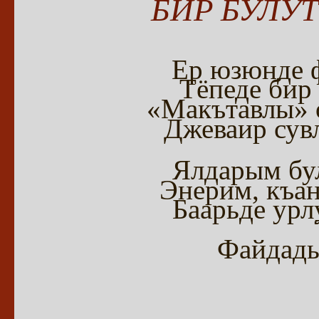
БИР БУЛУ
Ер юзюнде ф
Тёпеде бир
«Макътавлы» о
Джеваир сув
Ялдарым бу
Энерим, къан
Баарьде урл
Файдады