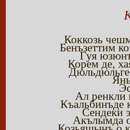
Коккозь чешм
Бенъзеттим к
Гуя юзюнъ
Корем де, х
Дюльдюльге 
Яны
Эс
Ал ренкли 
Къальбинъде 
Сендеки э
Акълымда о
Козьяшынъ о к