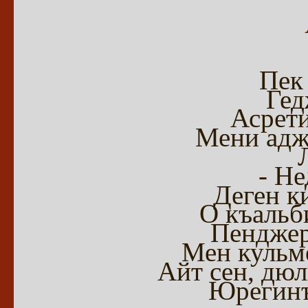
Пек
Гед
Асрети
Мени адж
- Не
Деген к
О къальб
Пенджер
Мен кульме
Айт сен, дю
Юрегинъ