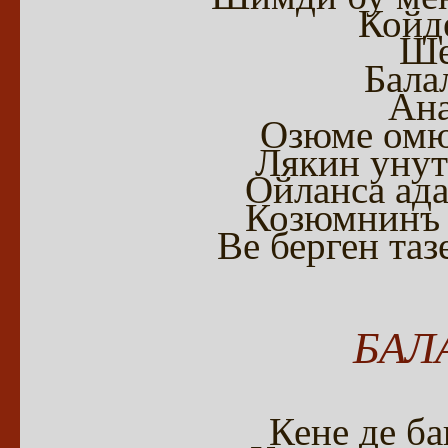
Койд
Ше
Бала
Ана
Озюме омюр
Лякин унут
Ойланса ад
Козюмнинъ 
Ве берген та
БАЛ
Кене де б