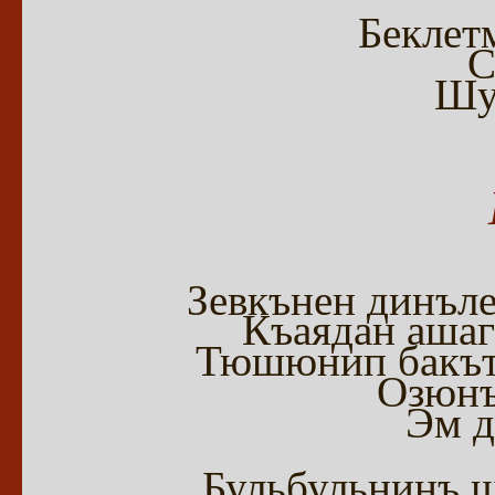
Беклет
С
Шу
Зевкънен динъле
Къаядан ашаг
Тюшюнип бакът
Озюнъ
Эм д
Бульбульнинъ ш