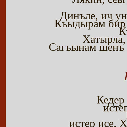
Динъле, ич у
Къыдырам бир 
К
Хатырла,
Сагъынам шенъ 
Кедер
исте
истер исе, 