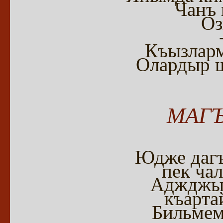
Чанъ 
Оз
Къызлар
Олардыр ш
МАГЪ
Юдже дагъ
пек ча
Аджджы 
къарта
Бильмем