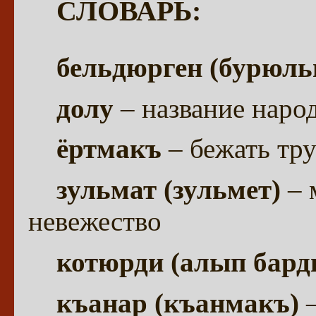
СЛОВАРЬ:
бельдюрген (бурюль
долу
– название нар
ёртмакъ
– бежать тр
зульмат (зульмет)
– 
невежество
котюрди (алып бар
къанар (къанмакъ)