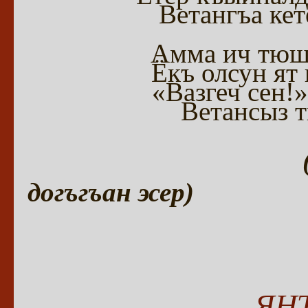
Ветангъа кет
Амма ич тюш
Ёкъ олсун ят
«Вазгеч сен!
Ветансыз т
догъгъан эсер)
ЯН