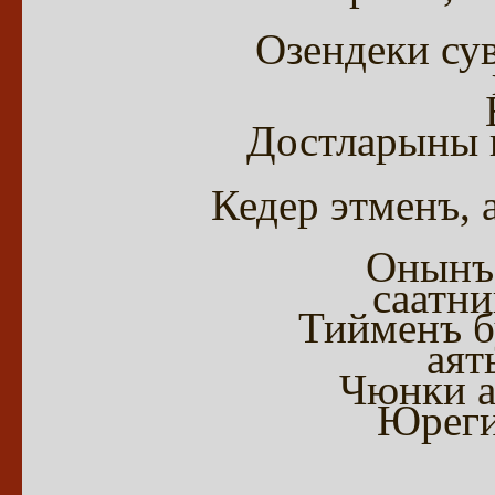
Озендеки су
Достларыны и
Кедер этменъ, 
Онынъ 
саатни
Тийменъ б
аят
Чюнки а
Юреги