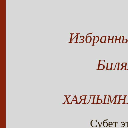
Избранн
Бил
ХАЯЛЫМН
Субет э