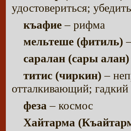
удостовериться; убедить
къафие
– рифма
мельтеше (фитиль)
саралан (сары алан
титис (чиркин)
– не
отталкивающий; гадкий
феза
– космос
Хайтарма (Къайтар