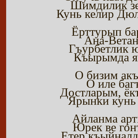
Шимдилик зе
Кунь келир Дюл
Ёрттурып ба
Ана-Ветан
Гъурбетлик ю
Къырымда ян
О бизим акъ
О иле баг
Достларым, ёк
Ярынки кунь
Айланма арты
Юрек ве гон
Етер къыйналд