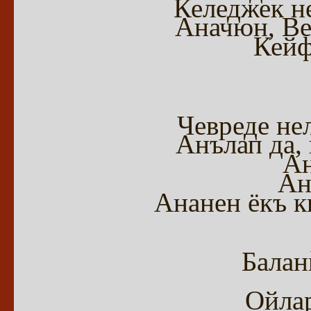
Келеджек н
Аначюн, Ве
Кейф
Чевреде нел
Анълап да,
Ан
Ан
Ананен ёкъ к
Балан
Ойлар