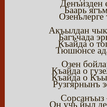
Денъизден 
Баарь ягъ
Озеньлерге 
Акъылдан чык
Багъчада эр
Къайда о то
Тюшюнсе ад
Озен бойла
Къайда о гуз
Къайда о Къы
Рузгярнынъ з
Сорсанъыз 
Он учь йыл де