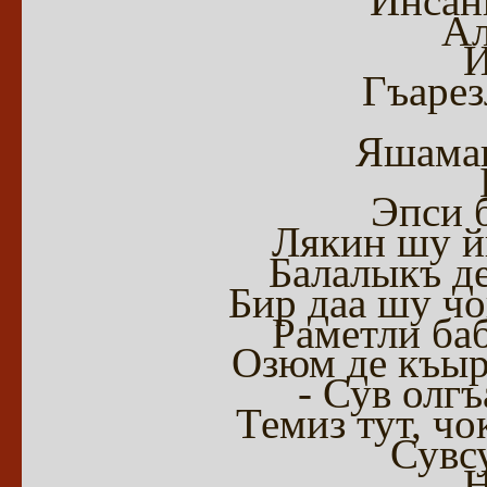
Инсан
Ал
И
Гъарез
Яшамак
Эпси 
Лякин шу й
Балалыкъ де
Бир даа шу ч
Раметли ба
Озюм де къы
- Сув олгъ
Темиз тут, ч
Сувс
Н