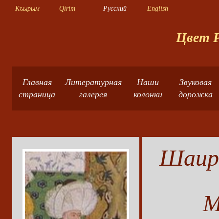
Къырым
Qirim
Русский
English
Цвет Р
Главная
Литературная
Наши
Звуковая
страница
галерея
колонки
дорожка
Шаир,
М