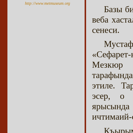
http://www.metmuseum.org
Базы б
веба хаст
сенеси.
Муста
«Сефарет-
Мезкюр 
тарафынд
этиле. Та
эсер, о 
ярысында
ичтимаий-с
Къырым