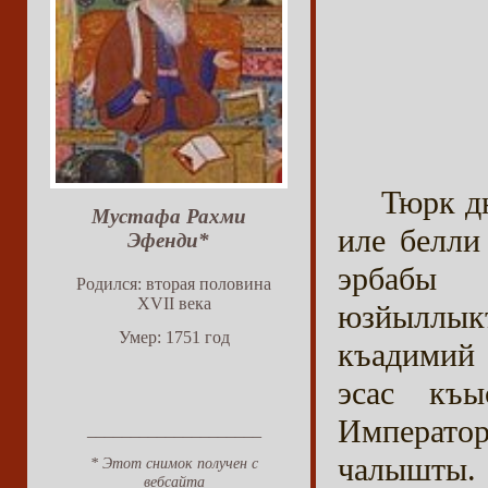
Тюрк д
Мустафа Рахми
иле белли
Эфенди*
эрбабы 
Родился: вторая половина
XVII века
юзйыллы
Умер: 1751 год
къадимий 
эсас къ
Императо
____________________
чалышты.
* Этот снимок получен с
вебсайта