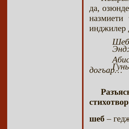
да, озюнд
назмиети
инджилер 
Шеб 
Эндж
Абис
Гун
догъар…
Разъ
стихотвор
шеб
– гед