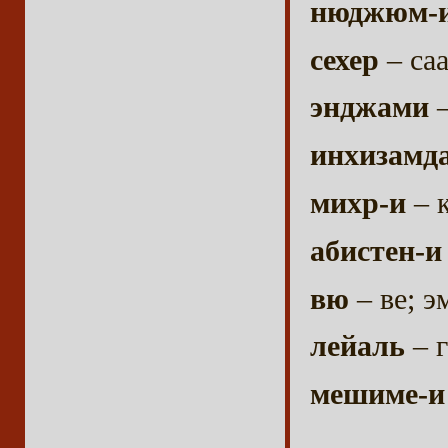
нюджюм-
сехер
– са
энджами
–
инхизамд
михр-и
– 
абистен-и
вю
– ве; э
лейаль
– 
мешиме-и