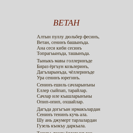
ВЕТАН
Алтын пуллу дюльбер фесинъ,
Ветан, сенинъ башынъда.
Ана сеси киби сесинъ
Топрагьынъда, ташынъда.
Тыныкъ мавы голлеринъде
Бираз ёргъун козьлеринъ,
Дагъларынъда, чёллеринъде
Ура сенинъ юрегинъ.
Сенинъ ешиль сачларынъны
Еллер сыйпап, тарайлар.
Сачлар иле къашларынъны
Опип-опип, охшайлар.
Дагъда догьгъан ирмакълардан
Сенинъ тенинъ кучь ала.
Шу ань джумерт тарлалардан
Гузель къокъу даркъала.