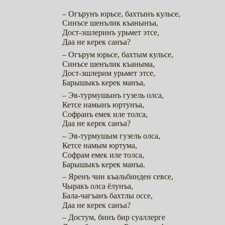
– Огърунъ юрьсе, бахтынъ кульсе,
Синъсе шенълик къанынъа,
Дост-эшлеринъ урьмет этсе,
Даа не керек санъа?
– Огърум юрьсе, бахтым кульсе,
Синъсе шенълик къаныма,
Дост-зшлерим урьмет этсе,
Барышыкъ керек манъа,
– Эв-турмушынъ гузель олса,
Кетсе намынъ юртунъа,
Софранъ емек иле толса,
Даа не керек санъа?
– Эв-турмушым гузель олса,
Кетсе намым юртума,
Софрам емек иле толса,
Барышыкъ керек манъа.
– Яренъ чин къальбинден севсе,
Чыракъ олса ёлунъа,
Бала-чагъанъ бахтлы оссе,
Даа не керек санъа?
– Достум, бинъ бир суаллерге