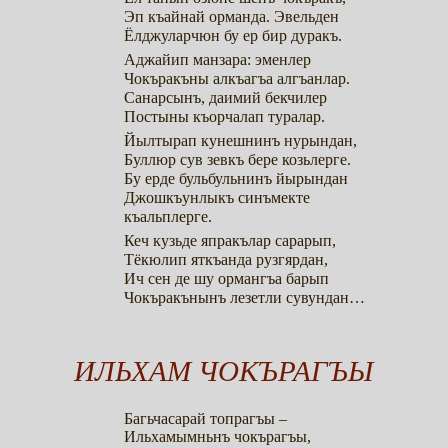
Эп къайнай орманда. Эвельден
Ёлджуларчюн бу ер бир дуракъ.
Аджайип манзара: эменлер
Чокъракъны алкъагъа алгъанлар.
Санарсынъ, даимий бекчилер
Постыны къорчалап туралар.
Йылтырап кунешнинъ нурындан,
Буллюр сув зевкъ бере козьлерге.
Бу ерде бульбульнинъ йырындан
Джошкъунлыкъ синъмекте
къальплерге.
Кеч кузьде япракълар сарарып,
Тёкюлип яткъанда рузгярдан,
Ич сен де шу ормангъа барып
Чокъракънынъ лезетли сувундан…
ИЛЬХАМ ЧОКЪРАГЪЫ
Багьчасарай топрагъы –
Ильхамымньнъ чокърагъы,