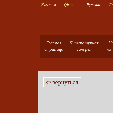
Къырым
Qirim
Русский
En
Главная
Литературная
Н
страница
галерея
ко
⇦ вернуться