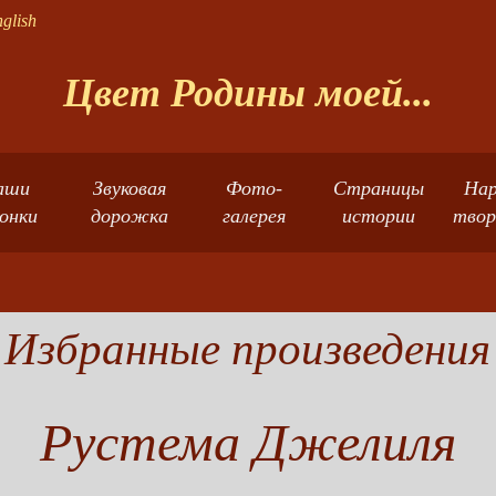
glish
Цвет Родины моей...
аши
Звуковая
Фото-
Страницы
Нар
лонки
дорожка
галерея
истории
твор
Избранные произведения
Рустема Джелиля