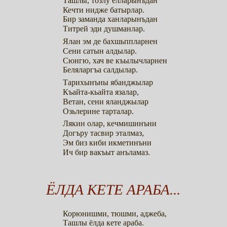
Ташлы, тозлу ёлларынъдан
Кечти нидже батырлар.
Бир заманда ханларынъдан
Титрей эди душманлар.
Ялан эм де бахшьппларнен
Сени сатын алдылар.
Сюнгю, хач ве къылычларнен
Беляларгъа салдылар.
Тарихынъны ябанджылар
Къайта-кьайта язалар,
Ветан, сени яланджылар
Озьлерине тарталар.
Лякин олар, кечмишинъни
Догъру тасвир эталмаз,
Эм биз киби икметинъни
Ич бир вакъыт анъламаз.
ЁЛДА КЕТЕ АРАБА...
Корюнишми, тюшми, аджеба,
Ташлы ёлда кете араба.