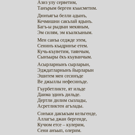
Азиз улу серветим,
Танърым берген къысметим.
Дюнъягъа белли адынъ,
Кечмишни сакълай ядынъ.
Багъ-ы рыдван мекяным,
Эм силям, эм къалкъаным.
Мен санъа седжде этем,
Сенинъ къадринъе етем.
Кучь-къуветим, таянчым,
Сынъыры ёкъ къуванчым.
Асырларнынъ сырларын,
Эдждатларнынъ йырларын
Эшитем мен сесинъде
Ве джыллы нефесинъде.
Гъурбетликте, ят ильде
Даима эдинъ дильде.
Дертли дилим сызлады,
Асретликтен агълады.
Сонъки дакъкъам кельгенде,
Аллагъа джан бергенде,
Кучюм етсе – кулерим,
Сени анъып, олерим.