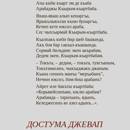
Аты киби къарт эм де къаба
Арабаджы Къырым-къартбаба.
Яваш-яваш алып кенаргъа,
Ярыкълыкътан къою бунаргъа,
Кечип кете юксиз араба,
Сес чьпсьармай Къырым-къартбаба.
Къалпакъ киби бир шей башында,
Акъ боя бар сакъал-къашында.
Сормай бильдим: экен акърабам,
Дедем экен, Къырым-къартбабам.
– Токъта, – дедим, – токъта, тувгъаным,
Токътамасанъ, чыкъаджакъ джаным,
Къана сенинъ манъа “меръабанъ”,
Нечюн юксиз, бом-бош арабанъ?
Айрет иле бакъты къартбаба:
«Корьмейсинъми, юклю арабам?
Арабамда – тарихынъ, ядынъ,
Келеджегинъ ве азиз адынъ...».
ДОСТУМА ДЖЕВАП