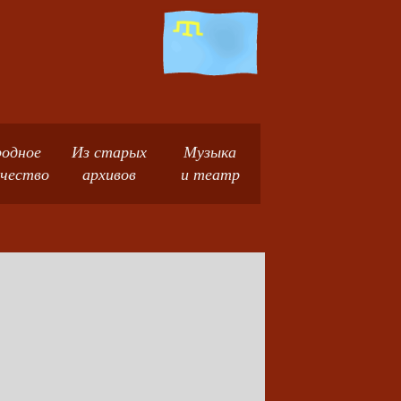
одное
Из старых
Музыка
чество
архивов
и театр