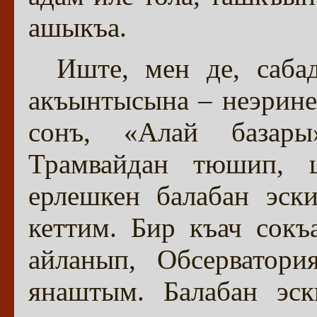
ашыкъа.
Иште, мен де, саба
акъынтысына – неэрине
сонъ, «Алай базар
Трамвайдан тюшип, ш
ерлешкен балабан эск
кеттим. Бир къач сокъ
айланып, Обсерватори
янаштым. Балабан эск