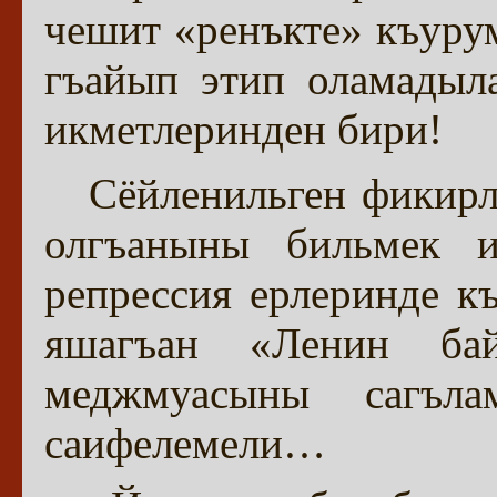
чешит «ренъкте» къурум
гъайып этип оламадыл
икметлеринден бири!
Сёйленильген фикирл
олгъаныны бильмек и
репрессия ерлеринде к
яшагъан «Ленин бай
меджмуасыны сагъл
саифелемели…