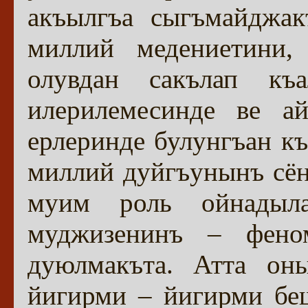
акъылгъа сыгъмайджа
миллий медениетини,
олувдан сакълап къ
илерилемесинде ве а
ерлеринде булунгъан 
миллий дуйгъунынъ сё
муим роль ойнадыл
муджизенинъ – феном
дуюлмакъта. Атта оны
йигирми – йигирми бе