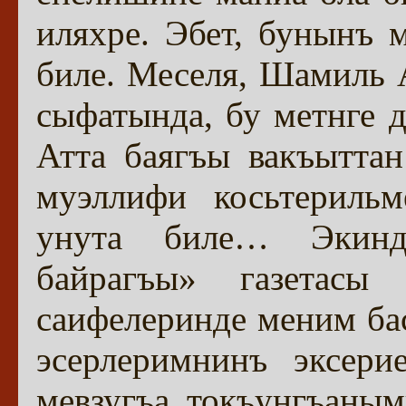
иляхре. Эбет, бунынъ 
биле. Меселя, Шамиль 
сыфатында, бу метнге 
Атта баягъы вакъыттан
муэллифи косьтериль
унута биле… Экинд
байрагъы» газетас
саифелеринде меним ба
эсерлеримнинъ эксери
мевзугъа токъунгъаны