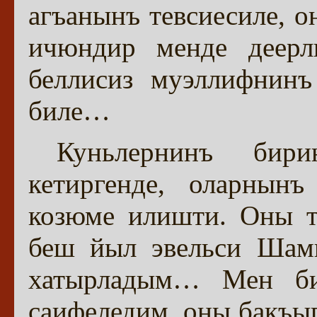
агъанынъ тевсиесиле, о
ичюндир менде деерл
беллисиз муэллифнин
биле…
Куньлернинъ бири
кетиргенде, оларнын
козюме илишти. Оны т
беш йыл эвельси Шами
хатырладым… Мен би
саифеледим, оны бакъы