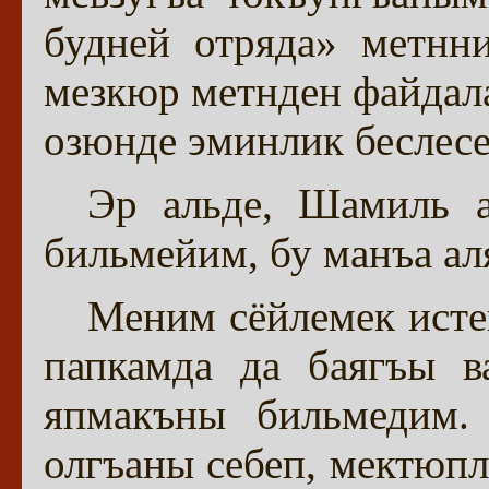
будней отряда» метнн
мезкюр метнден файдала
озюнде эминлик беслес
Эр альде, Шамиль 
бильмейим, бу манъа ал
Меним сёйлемек исте
папкамда да баягъы в
япмакъны бильмедим.
олгъаны себеп, мектюп