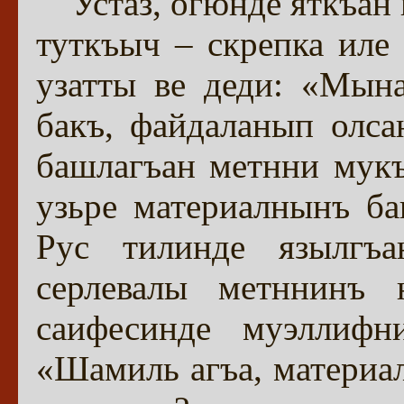
Устаз, огюнде яткъан
туткъыч – скрепка иле
узатты ве деди: «Мына
бакъ, файдаланып олса
башлагъан метнни мукъ
узьре материалнынъ ба
Рус тилинде язылгъ
серлевалы метннинъ
саифесинде муэллифн
«Шамиль агъа, материа