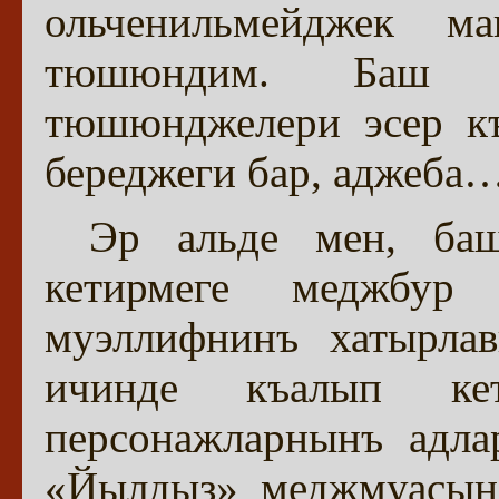
ольченильмейджек м
тюшюндим. Баш м
тюшюнджелери эсер къ
береджеги бар, аджеба
Эр альде мен, ба
кетирмеге меджбур
муэллифнинъ хатырлав
ичинде къалып кет
персонажларнынъ адла
«Йылдыз» меджмуасынд