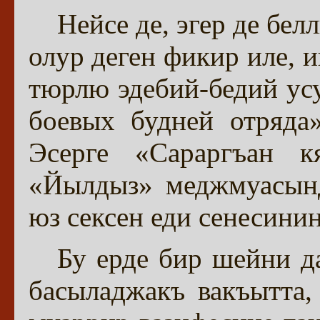
Нейсе де, эгер де бел
олур деген фикир иле, 
тюрлю эдебий-бедий ус
боевых будней отряда
Эсерге «Сараргъан 
«Йылдыз» меджмуасынд
юз сексен еди сенесини
Бу ерде бир шейни д
басыладжакъ вакъытта