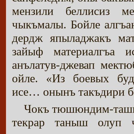
мензили беллисиз м
чыкъмалы. Бойле алгъа
дердж япыладжакъ мат
зайыф материалгъа и
анълатув-джевап мект
ойле. «Из боевых буд
исе… онынъ такъдири б
Чокъ тюшюндим-ташын
текрар таныш олуп ч