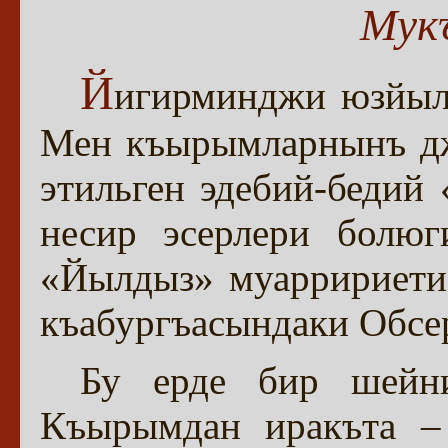
Мук
Й
игирминджи юзйыл
Мен къырымларнынъ дж
этильген эдебий-бедий
несир эсерлери болюг
«Йылдыз» муарририети
къабургъасындаки Обсе
Бу ерде бир шейн
Къырымдан иракъта –