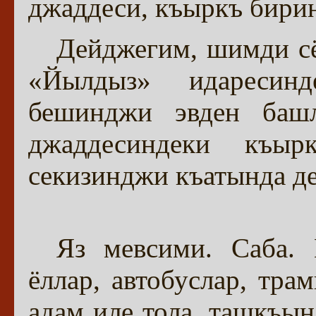
джаддеси, къыркъ бири
Дейджегим, шимди сё
«Йылдыз» идаресин
бешинджи эвден баш
джаддесиндеки къыр
секизинджи къатында д
Яз мевсими. Саба. 
ёллар, автобуслар, тра
адам иле тола, ташкъын