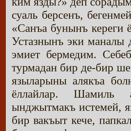
ким язды?» деп сорадым
суаль берсенъ, бегенме
«Санъа бунынъ кереги ёк
Устазнынъ эки маналы 
эмиет бермедим. Себе
турмадан бир де-бир ше
языларыны алякъа бол
ёллайлар. Шамиль 
ынджытмакъ истемей, яз
бир вакъыт кече, папка