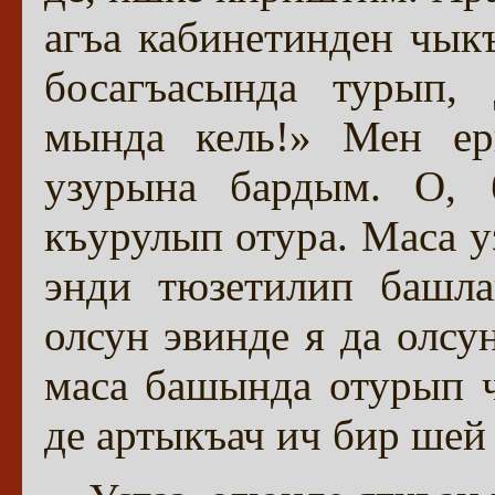
агъа кабинетинден чы
босагъасында турып, 
мында кель!» Мен ер
узурына бардым. О, 
къурулып отура. Маса у
энди тюзетилип башла
олсун эвинде я да олсу
маса башында отурып 
де артыкъач ич бир ше