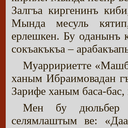
Залгъа киргенинъ киби
Мында месуль кятип
ерлешкен. Бу оданынъ 
сокъакъкъа – арабакъап
Муарририетте «Маш
ханым Ибраимовадан гъ
Зарифе ханым баса-бас,
Мен бу дюльбер
селямлаштым ве: «Даа