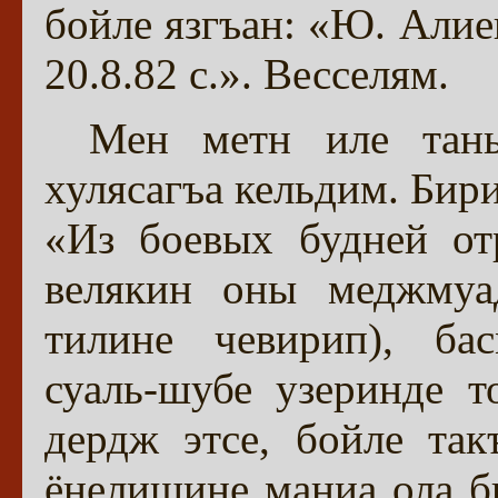
бойле язгъан: «Ю. Алие
20.8.82 с.». Весселям.
Мен метн иле тан
хулясагъа кельдим. Бир
«Из боевых будней от
велякин оны меджмуа
тилине чевирип), бас
суаль-шубе узеринде 
дердж этсе, бойле та
ёнелишине маниа ола 