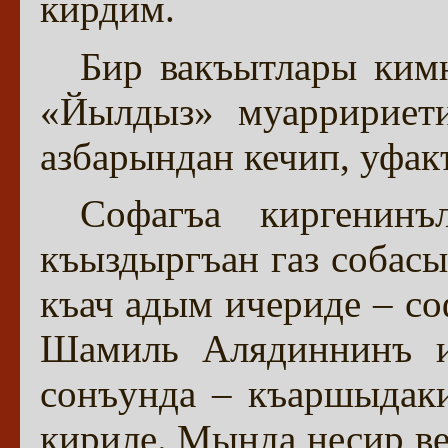
кирдим.
Бир вакъытлары ким
«Йылдыз» муарририет
азбарындан кечип, уфа
Софагъа киргенинъ
къыздыргъан газ собасы
къач адым ичериде – со
Шамиль Алядиннинъ и
сонъунда – къаршыдаки
кириле. Мында несир ве