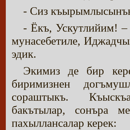
- Сиз къырымлысынъы
- Ёкъ, Ускутлийим! 
мунасебетиле, Иджадчы
эдик.
Экимиз де бир кере
биримизнен догъмуш
сораштыкъ. Къыскъ
бакътылар, сонъра ме
пахыллансалар керек: