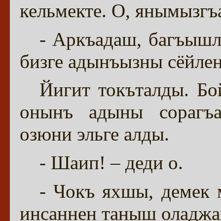
кельмекте. О, янымызг
- Аркъадаш, багъышл
бизге адынъызны сёйлен
Йигит токъталды. Бо
онынъ адыны сорагъа
озюни эльге алды.
- Шаип! – деди о.
- Чокъ яхшы, демек 
инсаннен таныш оладжа