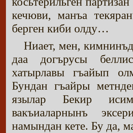
косьтерильген партизан
кечюви, манъа текяра
берген киби олду…
Ниает, мен, кимнинъ
даа догърусы белли
хатырлавы гъайып олм
Бундан гъайры метнде
язылар Бекир исим
вакъиаларнынъ экс
намындан кете. Бу да, м