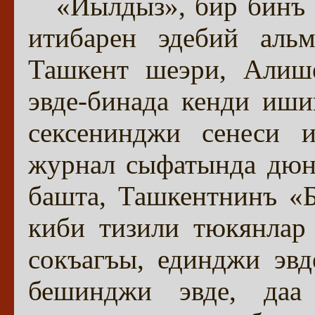
«Йылдыз», бир бинъ 
итибарен эдебий аль
Ташкент шеэри, Алиш
эвде-бинада кенди иш
сексенинджи сенеси 
журнал сыфатында дюн
башта, Ташкентнинъ «Б
киби тизили тюкянлар
сокъагъы, единджи эвд
бешинджи эвде, даа