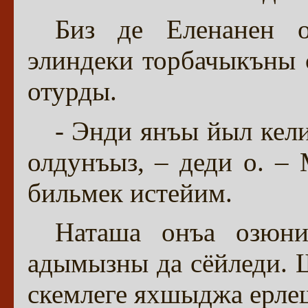
Биз де Еленанен 
элиндеки торбачыкъны 
отурды.
- Энди янъы йыл кел
олдунъыз, – деди о. –
бильмек истейим.
Наташа онъа озюни
адымызны да сёйледи.
скемлеге яхшыджа ерле