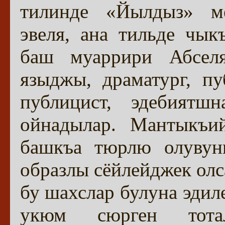
тилинде «Йылдыз» м
эвеля, ана тильде чык
баш муаррири Абсел
языджы, драматург, п
публицист, эдебият
ойнадылар. Мантыкъий
башкъа тюрлю олувуны
образлы сёйлейджек олс
бу шахслар булуна эдил
укюм сюрген тотал