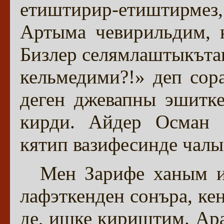
етиштирир-етиштирмез
Артыма чевирильдим, 
Бизлер селямлаштыкътан
кельмедими?!» деп со
деген джевапны эшитк
кирди. Айдер Осман 
кятип вазифесинде чалы
Мен Зарифе ханым и
лафэткенден сонъра, к
де, ишке кириштим. Ар