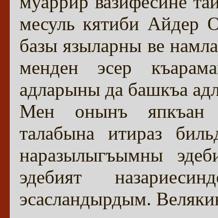
муаррир вазифесине та
месуль кятиби Айдер О
базы языларны ве намла
менден эсер къарам
адларыны да башкъа адл
Мен онынъ япкъан 
талабына итираз бил
наразылыгъымны эдеби
эдебият назариеси
эсасландырдым. Велякин