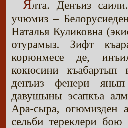
Я
лта. Денъиз саили
учюмиз – Белорусиеде
Наталья Куликовна (эки
отурамыз. Зифт къар
корюнмесе де, инъил
кокюсини къабартып н
денъиз фенери янып
давушыны эсапкъа алма
Ара-сыра, огюмизден 
сельби тереклери бою