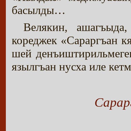
басылды…
Велякин, ашагъыд
кореджек «Сараргъан к
шей денъиштирильмеген
язылгъан нусха иле кетм
Сарар