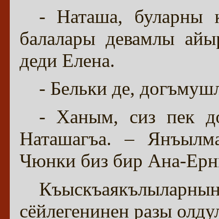
- Наташа, буларны 
балалары девамлы айы
деди Елена.
- Бельки де, догъмуш
- Ханым, сиз пек д
Наташагъа. – Янъылма
Чюнки биз бир Ана-Ерн
Къыскъаякълыла
сёйлегенинен разы олду