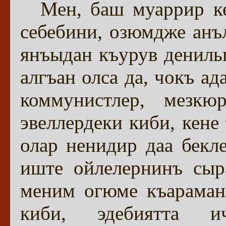
Мен, баш муаррир к
себебини, озюмдже анъ
янъыдан къурув денильг
алгъан олса да, чокъ а
коммунистлер, мезкю
эвеллердеки киби, кене
олар ненидир даа бек
иште ойлелернинъ сыра
меним огюме къараман
киби, эдебиятта