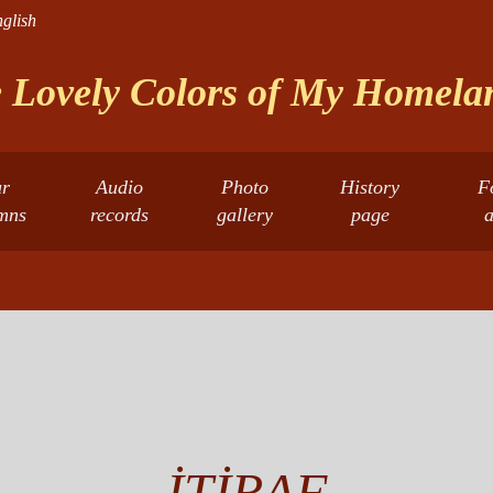
glish
 Lovely Colors of My Homelan
r
Audio
Photo
History
F
mns
records
gallery
page
a
İTİRAF