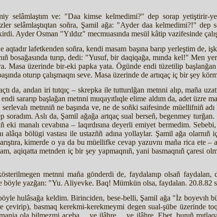
y selâmlaştım ve: "Daa kimse kelmedimi?" dep sorap yetiştirir-yetiş
Bizler selâmlaştıqtan soñra, Şamil ağa: "Ayder daa kelmedimi?!" de
 kirdi. Ayder Osman "Yıldız" mecmuasında mesül kâtip vazifesinde çalı
e aqtadır lafetkenden soñra, kendi masam başına barıp yerleştim de, iş
nıñ bosağasında turıp, dedi: "Yusuf, bir daqiqağa, mında kel!" Men ye
ra. Masa üzerinde bir-eki papka yata. Ögünde endi tüzetilip başlanğa
 başında oturıp çalışmaqnı seve. Masa üzerinde de artıqaç iç bir şey kö
tı da, andan iri tutqıç – skrepka ile tutturılğan metnni alıp, maña uz
 endi sararıp başlağan metnni muqayıtlıqle elime aldım da, adet üzre ma
 serlevalı metnniñ ne başında ve, ne de soñki saifesinde müellifniñ ad
p soradım. Aslı da, Şamil ağağa artqaç sual berseñ, begenmey turğan.
ıñ eki manalı cevabına – laqırdısına deyerli emiyet bermedim. Sebebi, o
ını alâqa bölügi vastası ile ustazññ adına yollaylar. Şamil ağa olarnıñ i
 qarıştıra, kimerde o ya da bu müellifke cevap yazuvnı maña rica ete – 
olam, aqiqatta metnden iç bir şey yapmaqnıñ, yani basmaqnıñ çaresi olm
 kösterilmegen metnni maña gönderdi de, faydalanıp olsañ faydalan, d
m ile böyle yazğan: "Yu. Aliyevke. Baq! Mümkün olsa, faydalan. 20.8.82 
böyle hulâsağa keldim. Birinciden, bese-belli, Şamil ağa "İz boyevıh b
ne çevirip), basmaq kerekmi-kerekmeymi degen sual-şübe üzerinde toqt
 mania ola bilmezmi aceba… ve ilâhre… ve ilâhre. Ebet, bunıñ mıtlaqa 