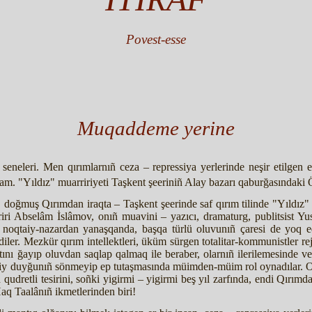
Povest-esse
Muqaddeme yerine
i seneleri. Men qırımlarnıñ ceza – repressiya yerlerinde neşir etilge
lışam. "Yıldız" muarririyeti Taşkent şeeriniñ Alay bazarı qaburğasındaki
, doğmuş Qırımdan iraqta – Taşkent şeerinde saf qırım tilinde "Yıldız"
ri Abselâm İslâmov, onıñ muavini – yazıcı, dramaturg, publitsist Yusu
 noqtaiy-nazardan yanaşqanda, başqa türlü oluvunıñ çaresi de yoq ed
iler. Mezkür qırım intellektleri, üküm sürgen totalitar-kommunistler rej
atını ğayıp oluvdan saqlap qalmaq ile beraber, olarnıñ ilerilemesinde 
lliy duyğunıñ sönmeyip ep tutaşmasında müimden-müim rol oynadılar. 
udretli tesirini, soñki yigirmi – yigirmi beş yıl zarfında, endi Qırımda,
Haq Taalânıñ ikmetlerinden biri!