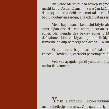
Bu yerde bir şeyni daa söylep keçmeli
mesül kâtibi Ayder Osman, "Sararğan kâğıtla
da başqa adlarğa deñiştirmemni talap etti.
bediy noqtaiy-nazardan, atta edebiyat nazar
Men, baş muarrir kendisini böyle al
surat alğan olsa da, çoq adam, hususan iş
ediler, olar nenidir daa bekley ediler… 
deñiştirmek kibi, edebiyatta iç bir türlü ö
isimlerile ne alıp berecegi bar, aceba… Ma
Er alde men, baş muarrirniñ talabını
ketecek. Böylelikle, eserdeki personajlarnıñ
Velâkin, aşağıda, şimdi yañıdan dünya
nusha ile ketmekte.
Ya
lta. Deñiz saili. Selbiler tüb
men subetleşip oturamız. Zift qaranlıq için