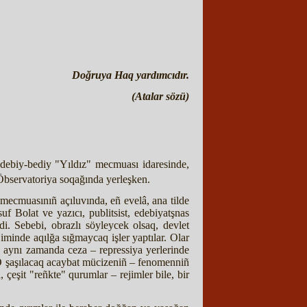
Doğruya Haq yardımcıdır.
(Atalar sözü)
n edebiy-bediy "Yıldız" mecmuası idaresinde,
 Öbservatoriya soqağında yerleşken.
 mecmuasınıñ açıluvında, eñ evelâ, ana tilde
f Bolat ve yazıcı, publitsist, edebiyatşnas
i. Sebebi, obrazlı söyleycek olsaq, devlet
iminde aqılğa sığmaycaq işler yaptılar. Olar
ve aynı zamanda ceza – repressiya yerlerinde
O şaşılacaq acaybat mücizeniñ – fenomenniñ
 çeşit "reñkte" qurumlar – rejimler bile, bir