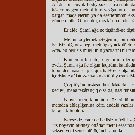
Alâdin bir büyük bediy söz ustası sıfatın
kösterilmegen metnni kim yazğanını da un
barğan maqalelerim ya da eserlerimniñ ek
göndere bile. O, menim, mezkür metnden fa
Er alde, Şamil ağa ne tüşündi-ne tüş
Menim söylemek istegenim, bu mater
bellisiz olğanı sebep, mektüpleşmekniñ de
Atta, bu bellisiz müellifniñ yazılarını bir 
Künlerniñ birinde, kâğıtlarımnı tert
evelsi Şamil ağa ile olğan laqırdını hatırla
tübünden nasıl etip çıqmalı. Böyle alğand
içerisinde añlatuv-cevap mektübi yazam. Me
Çoq tüşündim-taşındım. Material ile 
keçüvi, maña tekârançıq olsa da, nasıldır s
Niayet, men, kimniñdir közleriniñ nur
metnden añlaşılğanına köre, andaki yazılar 
bergen kibi oldu.
Neyse de, eger de bellisiz müellif sağ
"İz boyevıh büdney otrâda" metni esasında
seksen yedi senesiniñ üçünci sanında.