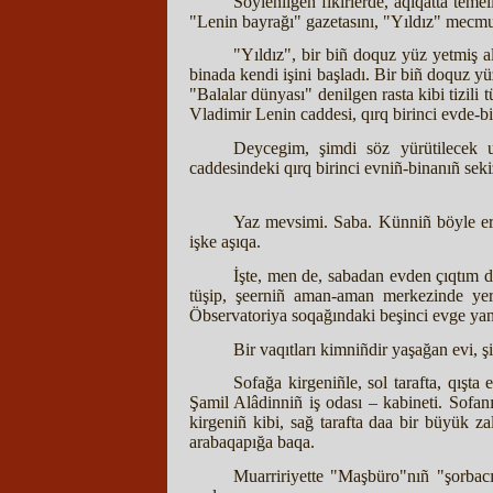
Söylenilgen fikirlerde, aqiqatta teme
"Lenin bayrağı" gazetasını, "Yıldız" mecmu
"Yıldız", bir biñ doquz yüz yetmiş al
binada kendi işini başladı. Bir biñ doquz y
"Balalar dünyası" denilgen rasta kibi tizili
Vladimir Lenin caddesi, qırq birinci evde-bi
Deycegim, şimdi söz yürütilecek u
caddesindeki qırq birinci evniñ-binanıñ sek
Yaz mevsimi. Saba. Künniñ böyle erte
işke aşıqa.
İşte, men de, sabadan evden çıqtım d
tüşip, şeerniñ aman-aman merkezinde yerl
Öbservatoriya soqağındaki beşinci evge yan
Bir vaqıtları kimniñdir yaşağan evi, 
Sofağa kirgeniñle, sol tarafta, qışt
Şamil Alâdinniñ iş odası – kabineti. Sofan
kirgeniñ kibi, sağ tarafta daa bir büyük 
arabaqapığa baqa.
Muarririyette "Maşbüro"nıñ "şorbac