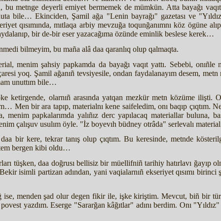
da, bu metnge deyerli emiyet bermemek de mümkün. Atta bayağı vaqıtt
uta bile… Ekinciden, Şamil ağa "Lenin bayrağı" gazetası ve "Yıldız
seriyet qısımında, mıtlaqa arbiy mevzuğa toqunğanımnı köz ögüne alı
ydalanıp, bir de-bir eser yazacağıma özünde eminlik beslese kerek…
ünmedi bilmeyim, bu maña alâ daa qaranlıq olup qalmaqta.
ial, menim şahsiy papkamda da bayağı vaqıt yattı. Sebebi, onıñle 
 çaresi yoq. Şamil ağanıñ tevsiyesile, ondan faydalanayım desem, metn
tamam unuttım bile…
ipke ketirgende, olarnıñ arasında yatqan mezkür metn közüme ilişti. 
dım… Men bir ara tapıp, materialnı kene saifeledim, onı baqıp çıqtım. N
a, menim papkalarımda yalıñız derc yapılacaq materiallar buluna, bas
nim çalışuv usulım öyle. "İz boyevıh büdney otrâda" serlevalı material
daa bir kere, tekrar tanış olup çıqtım. Bu keresinde, metnde kösteril
iltem bergen kibi oldu…
ları tüşken, daa doğrusı bellisiz bir müellifniñ tarihiy hatırlavı ğayıp
Bekir isimli partizan adından, yani vaqialarnıñ ekseriyet qısımı birinc
 ise, menden şad olur degen fikir ile, işke kiriştim. Mevcut, biñ bir tür
 povest yazdım. Eserge "Sararğan kâğıtlar" adını berdim. Onı "Yıldız"