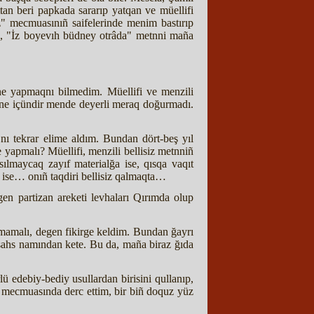
an beri papkada sararıp yatqan ve müellifi
" mecmuasınıñ saifelerinde menim bastırıp
p, "İz boyevıh büdney otrâda" metnni maña
ne yapmaqnı bilmedim. Müellifi ve menzili
 ne içündir mende deyerli meraq doğurmadı.
Onı tekrar elime aldım. Bundan dört-beş yıl
e yapmalı? Müellifi, menzili bellisiz metnniñ
ılmaycaq zayıf materialğa ise, qısqa vaqıt
 ise… onıñ taqdiri bellisiz qalmaqta…
gen partizan areketi levhaları Qırımda olup
 olmamalı, degen fikirge keldim. Bundan ğayrı
i şahs namından kete. Bu da, maña biraz ğıda
lü edebiy-bediy usullardan birisini qullanıp,
 mecmuasında derc ettim, bir biñ doquz yüz