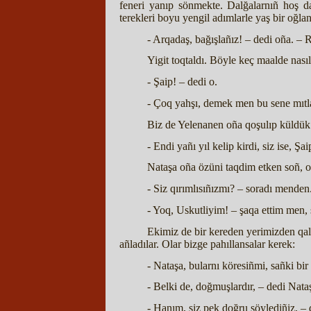
feneri yanıp sönmekte. Dalğalarnıñ hoş d
terekleri boyu yengil adımlarle yaş bir oğl
- Arqadaş, bağışlañız! – dedi oña. – R
Yigit toqtaldı. Böyle keç maalde nasıl
- Şaip! – dedi o.
- Çoq yahşı, demek men bu sene mıtla
Biz de Yelenanen oña qoşulıp küldük.
- Endi yañı yıl kelip kirdi, siz ise, Ş
Nataşa oña özüni taqdim etken soñ, o
- Siz qırımlısıñızmı? – soradı menden
- Yoq, Uskutliyim! – şaqa ettim men, 
Ekimiz de bir kereden yerimizden qalqı
añladılar. Olar bizge pahıllansalar kerek:
- Nataşa, bularnı köresiñmi, sañki bir
- Belki de, doğmuşlardır, – dedi Nata
- Hanım, siz pek doğru söylediñiz, –