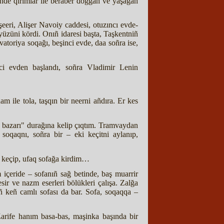
rinde qırımlar ile beraber doğğan ve yaşağan
şeeri, Alişer Navoiy caddesi, otuzıncı evde-
yüzüni kördi. Onıñ idaresi başta, Taşkentniñ
vatoriya soqağı, beşinci evde, daa soñra ise,
nci evden başlandı, soñra Vladimir Lenin
m ile tola, taşqın bir neerni añdıra. Er kes
ay bazarı" durağına kelip çıqtım. Tramvaydan
soqaqnı, soñra bir – eki keçitni aylanıp,
an keçip, ufaq sofağa kirdim…
 içeride – sofanıñ sağ betinde, baş muarrir
ir ve nazm eserleri bölükleri çalışa. Zalğa
ñ keñ camlı sofası da bar. Sofa, soqaqqa –
arife hanım basa-bas, maşinka başında bir