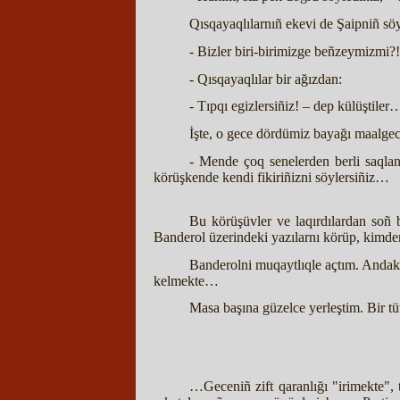
Qısqayaqlılarnıñ ekevi de Şaipniñ söy
- Bizler biri-birimizge beñzeymizmi?
- Qısqayaqlılar bir ağızdan:
- Tıpqı egizlersiñiz! – dep külüştiler
İşte, o gece dördümiz bayağı maalgec
- Mende çoq senelerden berli saqlan
körüşkende kendi fikiriñizni söylersiñiz…
Bu körüşüvler ve laqırdılardan soñ 
Banderol üzerindeki yazılarnı körüp, kimden 
Banderolni muqaytlıqle açtım. Andaki 
kelmekte…
Masa başına güzelce yerleştim. Bir tü
…Geceniñ zift qaranlığı "irimekte", 