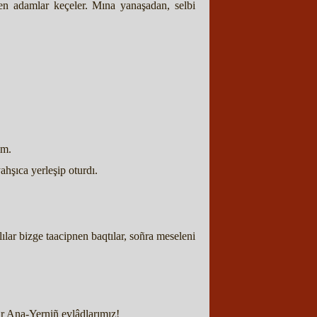
en adamlar keçeler. Mına yanaşadan, selbi
im.
hşıca yerleşip oturdı.
ılar bizge taacipnen baqtılar, soñra meseleni
ir Ana-Yerniñ evlâdlarımız!