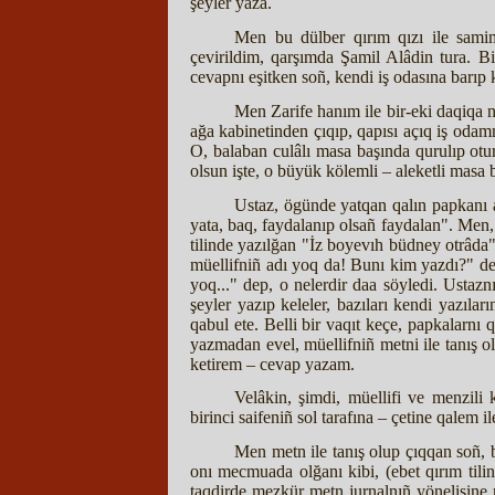
şeyler yaza.
Men bu dülber qırım qızı ile samimi
çevirildim, qarşımda Şamil Alâdin tura. 
cevapnı eşitken soñ, kendi iş odasına barıp
Men Zarife hanım ile bir-eki daqiqa n
ağa kabinetinden çıqıp, qapısı açıq iş odam
O, balaban culâlı masa başında qurulıp otu
olsun işte, o büyük kölemli – aleketli masa
Ustaz, ögünde yatqan qalın papkanı aç
yata, baq, faydalanıp olsañ faydalan". Men,
tilinde yazılğan "İz boyevıh büdney otrâda"
müellifniñ adı yoq da! Bunı kim yazdı?" de
yoq..." dep, o nelerdir daa söyledi. Ustazn
şeyler yazıp keleler, bazıları kendi yazılar
qabul ete. Belli bir vaqıt keçe, papkalarnı
yazmadan evel, müellifniñ metni ile tanış 
ketirem – cevap yazam.
Velâkin, şimdi, müellifi ve menzili
birinci saifeniñ sol tarafına – çetine qale
Men metn ile tanış olup çıqqan soñ, 
onı mecmuada olğanı kibi, (ebet qırım tili
taqdirde mezkür metn jurnalnıñ yönelişine