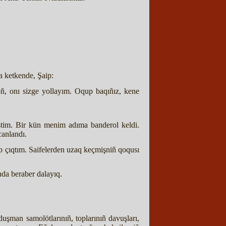
a ketkende, Şaip:
oñ, onı sizge yollayım. Oqup baqıñız, kene
iştim. Bir kün menim adıma banderol keldi.
canlandı.
ep çıqtım. Saifelerden uzaq keçmişniñ qoqusı
nda beraber dalayıq.
uşman samolötlarınıñ, toplarınıñ davuşları,