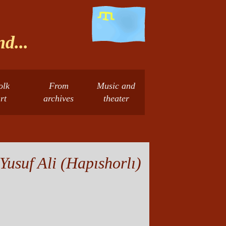
d...
olk
From
Music and
rt
archives
theater
Yusuf Ali (Hapıshorlı)