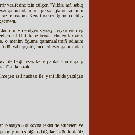
ir vazifesine tain etilgen "Yıldız"nıñ sabıq
ser qaramanlarınıñ – personajlarnıñ adlarını
– razı olmadım. Kendi narazılığımnı edebiy-
zgeçmedi.
ıdan quruv denilgen siyasiy ceryan endi ep
lerdeki kibi, kene tırnaq içinden kir aray
ple, o menim ögüme qaramanlarnıñ adlarını
niñ dünyabaqışı-tüşünceleri eser qaramanları
avı ile bağlı eser, kene papka içinde qalıp
saqat" alda basıldı…
megen asıl nushası ile, yani ilkide yazılğan
n Natalya Külikovna (ekisi de edibeler) ve
 qabartıp nefes alğan dalğalar üstünde deñiz