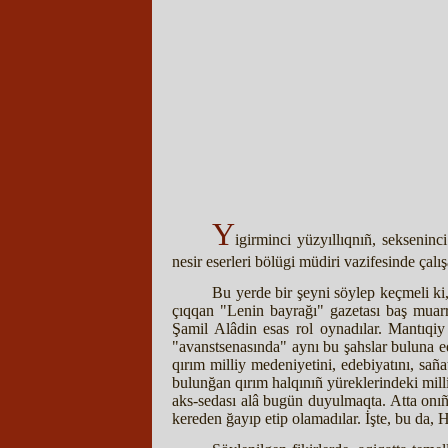
Y
igirminci yüzyıllıqnıñ, sekseninc
nesir eserleri bölügi müdiri vazifesinde ça
Bu yerde bir şeyni söylep keçmeli ki
çıqqan "Lenin bayrağı" gazetası baş muarri
Şamil Alâdin esas rol oynadılar. Mantıqiy
"avanstsenasında" aynı bu şahslar buluna ed
qırım milliy medeniyetini, edebiyatını, sañ
bulunğan qırım halqınıñ yüreklerindeki mi
aks-sedası alâ bugün duyulmaqta. Atta onıñ q
kereden ğayıp etip olamadılar. İşte, bu da, 