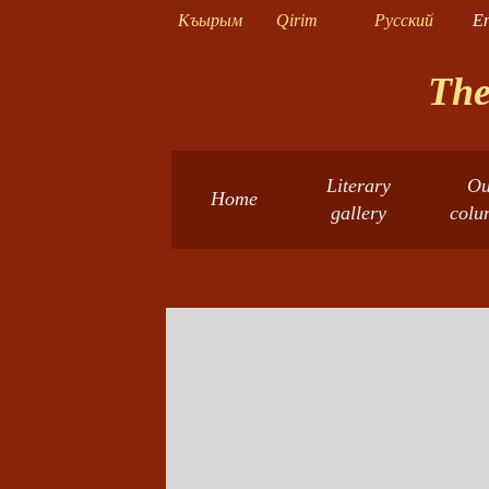
Къырым
Qirim
Русский
En
The
Literary
Ou
Home
gallery
colu