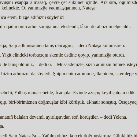
avuşını esapqa almasaq, çevre-çet sukünet içinde. Ara-sıra, ögümizd
an kelmekte. O, yanımızğa yaqınlaşqanınen, Nataşa:
ica etem, bizge adıñıznı söyleñiz!
dır qadın onıñ adını sorağanına eleslendi, lâkin deral özüni elge aldı.
qa, Şaip adlı insannen tanış olacağım, – dedi Nataşa külümsirep.
 Yigit elindeki torbaçıqnı skemle üstüne qoyıp, yanımızğa oturdı.
aip ile tanış olduñız, – dedi o. – Musaadeñizle, siziñ adıñıznı bilmek istey
 bizim adımıznı da söyledi. Şaip menim adımnı eşitkeninen, skemlege ya
.
sebebi, Yılbaş munasebetile, İcadçılar Evinde azaçıq keyif çatqan edik.
p, biri-birimiznen doğmuşlar kibi körüştik, al-hatir soraştıq. Qısqayaql
 ananıñ balaları devamlı ayırılışuvdan soñ körüştiler, – dedi Yelena.
şa.
 dedi Şaip Nataşağa. – Yañılmadıñız, kerçek doğmuşlarmız. Çünki biz b