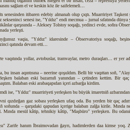
lli mantıq olğanını bilmek istegen er bir insan, ceza – repressiya yerle
asını sağlam el ve keskin köz ile saifelemeli…
tı senesinden itibaren edebiy almanah olup çıqtı. Muarririyet Taşkent 
üz sekseninci senesi ise, "Yıldız" endi mecmua – jurnal sıfatında dünya 
 tükânlar qarşısında – Aleksey Tolstoy soqağı, yedinci evde, soñra Öbser
nada yerleşti.
yğunsız vaqia, "Yıldız" idaresinde – Öbservatoriya soqağı, beşi
izinci qatında devam etti…
 vaqıtında yollar, avtobuslar, tramvaylar, metro duraqları… er yer ada
a, bu insan aqıntısına – neerine qoşuldım. Belli bir vaqıttan soñ, "Al
eşken balaban eski bazarnıñ yanından – çetinden kettim. Bir qaç 
aştım. Balaban eski arabaqapıdan içeri azbarğa kirdim.
şimdi ise, "Yıldız" muarririyeti yerleşken bu büyük imaretniñ azbarınd
a evni qızdırğan gaz sobası yerleşken ufaq oda. Bu yerden bir qaç adım
ıñ soñunda – qarşıdaki qapudan içerige balaban zalğa kirile. Mında nes
zal. Mında mesül kâtip, tehnikiy kâtip, "Maşbüro" yerleşken. Bu odanı
ısı" Zarife hanım İbraimovadan ğayrı, hadimlerden daa kimse yoq. Z