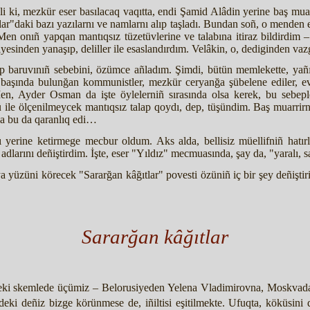
 ki, mezkür eser basılacaq vaqıtta, endi Şamid Alâdin yerine baş muarr
r"daki bazı yazılarnı ve namlarnı alıp taşladı. Bundan soñ, o menden e
 Men onıñ yapqan mantıqsız tüzetüvlerine ve talabına itiraz bildirdim 
iyesinden yanaşıp, deliller ile esaslandırdım. Velâkin, o, dediginden va
ıp baruvınıñ sebebini, özümce añladım. Şimdi, bütün memlekette, yañ
 başında bulunğan kommunistler, mezkür ceryanğa şübelene ediler, evel
Men, Ayder Osman da işte öylelerniñ sırasında olsa kerek, bu sebe
lçü ile ölçenilmeycek mantıqsız talap qoydı, dep, tüşündim. Baş muarrir
ña bu da qaranlıq edi…
 yerine ketirmege mecbur oldum. Aks alda, bellisiz müellifniñ hatırl
 adlarını deñiştirdim. İşte, eser "Yıldız" mecmuasında, şay da, "yaralı, 
 yüzüni körecek "Sararğan kâğıtlar" povesti özüniñ iç bir şey deñiştiril
Sararğan kâğıtlar
ündeki skemlede üçümiz – Belorusiyeden Yelena Vladimirovna, Moskvada
deki deñiz bizge körünmese de, iñiltisi eşitilmekte. Ufuqta, köküsini