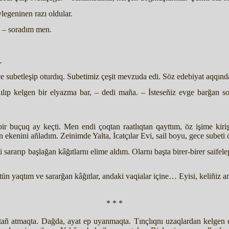
legeninen razı oldular.
! – soradım men.
…
e subetleşip oturdıq. Subetimiz çeşit mevzuda edi. Söz edebiyat aqqınd
ılıp kelgen bir elyazma bar, – dedi maña. – İsteseñiz evge barğan s
bir buçuq ay keçti. Men endi çoqtan raatlıqtan qayttım, öz işime kir
ekenini añladım. Zeinimde Yalta, İcatçılar Evi, sail boyu, gece subeti 
sararıp başlağan kâğıtlarnı elime aldım. Olarnı başta birer-birer saifel
tün yaqtım ve sararğan kâğıtlar, andaki vaqialar içine… Eyisi, keliñiz a
* * *
tañ atmaqta. Dağda, ayat ep uyanmaqta. Tınçlıqnı uzaqlardan kelgen d