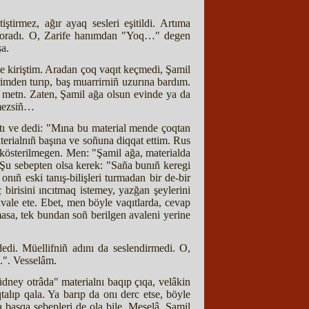
tirmez, ağır ayaq sesleri eşitildi. Artıma
p soradı. O, Zarife hanımdan "Yoq…" degen
şa.
ke kiriştim. Aradan çoq vaqıt keçmedi, Şamil
rimden turıp, baş muarrirniñ uzurına bardım.
n metn. Zaten, Şamil ağa olsun evinde ya da
rmezsiñ…
attı ve dedi: "Mına bu material mende çoqtan
terialnıñ başına ve soñuna diqqat ettim. Rus
ı kösterilmegen. Men: "Şamil ağa, materialda
 Şu sebepten olsa kerek: "Saña bunıñ keregi
nıñ eski tanış-bilişleri turmadan bir de-bir
ç birisini ıncıtmaq istemey, yazğan şeylerini
avale ete. Ebet, men böyle vaqıtlarda, cevap
asa, tek bundan soñ berilgen avaleni yerine
edi. Müellifniñ adını da seslendirmedi. O,
s.". Vesselâm.
üdney otrâda" materialnı baqıp çıqa, velâkin
alıp qala. Ya barıp da onı derc etse, böyle
başqa sebepleri de ola bile. Meselâ, Şamil