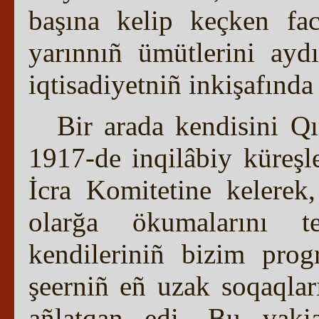
başına kelip keçken faci
yarınnıñ ümütlerini ay
iqtisadiyetniñ inkişafında
Bir arada kendisini Q
1917-de inqilâbiy küreşl
İcra Komitetine kelerek
olarğa ökumalarını t
kendileriniñ bizim pro
şeerniñ eñ uzak soqaqları
añlatqan edi. Bu vak