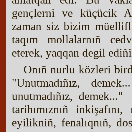
gençlerni ve küçücik A
zaman siz bizim müellifl
taqım mollalarnıñ cedv
eterek, yaqqan degil edi
Onıñ nurlu közleri bird
"Unutmadıñız, demek.
unutmadıñız, demek..." 
tarihımıznıñ inkişafını,
eyilikniñ, fenalıqnıñ, d