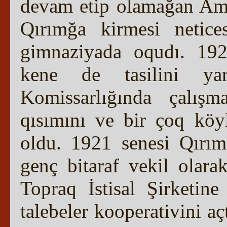
devam etip olamağan Amd
Qırımğa kirmesi netice
gimnaziyada oqudı. 192
kene de tasilini yar
Komissarlığında çalış
qısımını ve bir çoq köyl
oldu. 1921 senesi Qırım
genç bitaraf vekil olarak
Topraq İstisal Şirketine
talebeler kooperativini a