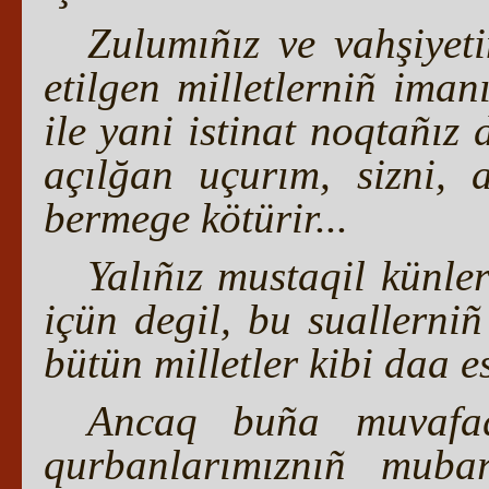
Zulumıñız ve vahşiyet
etilgen milletlerniñ ima
ile yani istinat noqtañız
açılğan uçurım, sizni, 
bermege kötürir...
Yalıñız mustaqil künle
içün degil, bu suallerni
bütün milletler kibi daa e
Ancaq buña muvafaq
qurbanlarımıznıñ mubar