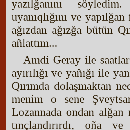
yazılğanını söyledim
uyanıqlığını ve yapılğan 
ağızdan ağızğa bütün Qı
añlattım...
Amdi Geray ile saatlarc
ayırılığı ve yañığı ile y
Qırımda dolaşmaktan neq
menim o sene Şveytsar
Lozannada ondan alğan 
tınçlandırırdı, oña ve