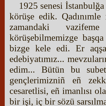
1925 senesi İstanbulğa 
körüşe edik. Qadınımle
zamandaki vazifeme
körüşebilmemizge başqa
bizge kele edi. Er aqşa
edebiyatımız... mevzuları
edim... Bütün bu subet
gençlerimizniñ eñ zekk
cesaretlisi, eñ imanlısı o
bir işi, iç bir sözü sarsılm