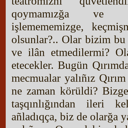
teatromıznı quvetlen
qoymamızğa ve zeng
işlemememizge, keçmiş
olsunlar?.. Olar bizim bu
ve ilân etmedilermi? O
etecekler. Bugün Qırımda
mecmualar yalıñız Qırım 
ne zaman körüldi? Bizge 
taşqınlığından ileri k
añladıqça, biz de olarğa y