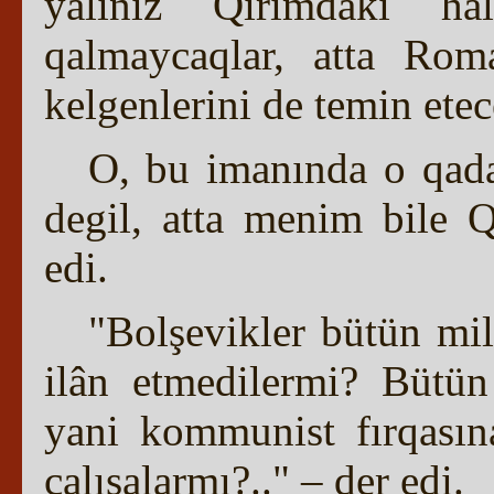
yalıñız Qırımdaki ha
qalmaycaqlar, atta Rom
kelgenlerini de temin ete
O, bu imanında o qada
degil, atta menim bile Q
edi.
"Bolşevikler bütün mil
ilân etmedilermi? Bütün 
yani kommunist fırqasına
çalışalarmı?.." – der edi.