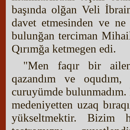
başında olğan Veli İbra
davet etmesinden ve ne 
bulunğan terciman Mihail
Qırımğa ketmegen edi.
"Men faqır bir aile
qazandım ve oqudım, bo
curuyümde bulunmadım. İs
medeniyetten uzaq bıraqı
yükseltmektir. Bizim h