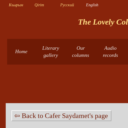
Къырым
Qirim
Русский
English
The Lovely Col
Literary
Our
Audio
Home
gallery
columns
records
⇦ Back to Cafer Saydamet's page