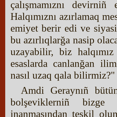
çalışmamıznı devirniñ 
Halqımıznı azırlamaq mesel
emiyet berir edi ve siya
bu azırlıqlarğa nasip olaca
uzayabilir, biz halqımı
esaslarda canlanğan ilim
nasıl uzaq qala bilirmiz?"
Amdi Geraynıñ bütün
bolşeviklerniñ bizge 
inanmasından teşkil olu