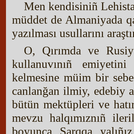
Men kendisiniñ Lehista
müddet de Almaniyada qal
yazılması usullarını araşt
O, Qırımda ve Rusiy
kullanuvınıñ emiyetini
kelmesine müim bir sebe
canlanğan ilmiy, edebiy 
bütün mektüpleri ve hatı
mevzu halqımıznıñ ileri
boyunca Şarqqa yalıñız 