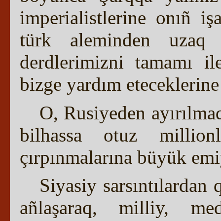
imperialistlerine onıñ i
türk aleminden uzaq 
derdlerimizni tamamı i
bizge yardım eteceklerine
O, Rusiyeden ayırılmaq
bilhassa otuz millio
çırpınmalarına büyük emiy
Siyasiy sarsıntılardan 
añlaşaraq, milliy, me