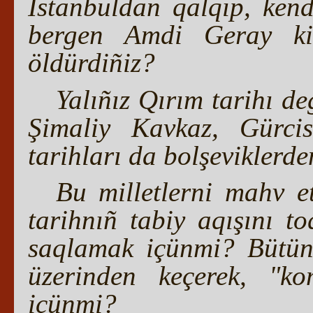
İstanbuldan qalqıp, kend
bergen Amdi Geray kib
öldürdiñiz?
Yalıñız Qırım tarihı de
Şimaliy Kavkaz, Gürcis
tarihları da bolşeviklerde
Bu milletlerni mahv et
tarihnıñ tabiy aqışını t
saqlamak içünmi? Bütün
üzerinden keçerek, "ko
içünmi?