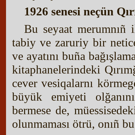
1926 senesi neçün Qı
Bu seyaat merumnıñ il
tabiy ve zaruriy bir neti
ve ayatını buña bağışlam
kitaphanelerindeki Qırımğ
cever vesiqalarnı körmeg
büyük emiyeti olğanını
bermese de, müessisedeki 
olunmaması ötrü, onıñ bu 