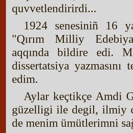
quvvetlendirirdi...
1924 senesiniñ 16 y
"Qırım Milliy Edebiya
aqqında bildire edi. M
dissertatsiya yazmasını 
edim.
Aylar keçtikçe Amdi G
güzelligi ile degil, ilmiy
de menim ümütlerimni sağl