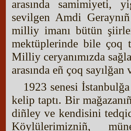
arasında samimiyeti, yig
sevilgen Amdi Geraynıñ v
milliy imanı bütün şiirle
mektüplerinde bile çoq t
Milliy ceryanımızda sağl
arasında eñ çoq sayılğan v
1923 senesi İstanbulğa
kelip taptı. Bir mağazanı
diñley ve kendisini tedqi
Köylülerimizniñ, münev