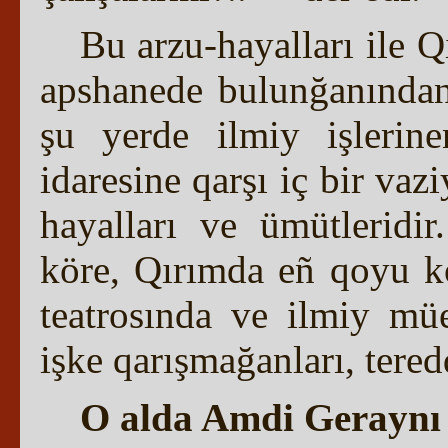
Bu arzu-hayalları ile 
apshanede bulunğanından 
şu yerde ilmiy işlerin
idaresine qarşı iç bir vaz
hayalları ve ümütleridi
köre, Qırımda eñ qoyu ko
teatrosında ve ilmiy müe
işke qarışmağanları, tere
O alda Amdi Geraynı 