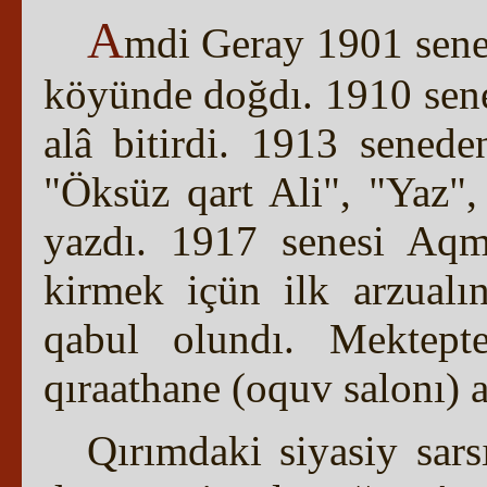
A
mdi Geray 1901 senes
köyünde doğdı. 1910 sene
alâ bitirdi. 1913 senede
"Öksüz qart Ali", "Yaz", 
yazdı. 1917 senesi Aqm
kirmek içün ilk arzualı
qabul olundı. Mektepte
qıraathane (oquv salonı) a
Qırımdaki siyasiy sarsı