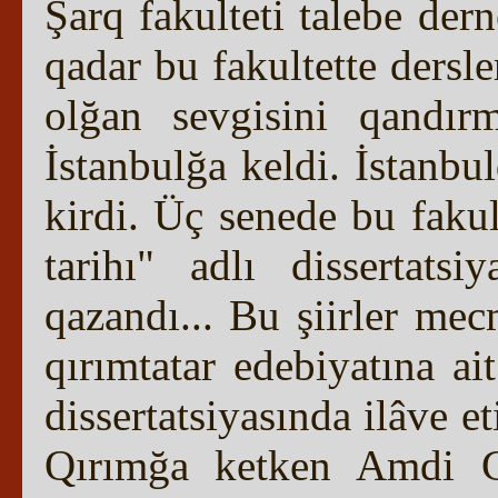
Şarq fakulteti talebe dern
qadar bu fakultette dersle
olğan sevgisini qandır
İstanbulğa keldi. İstanbul
kirdi. Üç senede bu faku
tarihı" adlı dissertatsi
qazandı... Bu şiirler mec
qırımtatar edebiyatına a
dissertatsiyasında ilâve e
Qırımğa ketken Amdi G