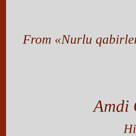
From «Nurlu qabirler
Amdi 
Hi