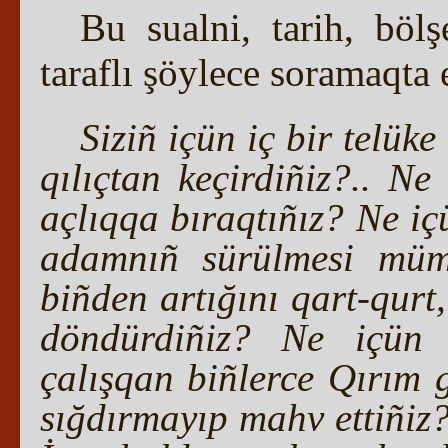
Bu sualni, tarih, böl
taraflı şöylece soramaqta 
Siziñ içün iç bir telük
qılıçtan keçirdiñiz?.. N
açlıqqa bıraqtıñız? Ne iç
adamnıñ sürülmesi mümk
biñden artığını qart-qur
döndürdiñiz? Ne içün a
çalışqan biñlerce Qırım 
sığdırmayıp mahv ettiñiz?