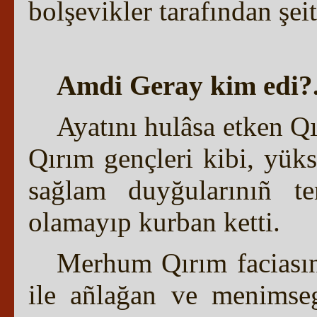
bolşevikler tarafından şeit 
Amdi Geray kim edi?.
Ayatını hulâsa etken Qı
Qırım gençleri kibi, yüks
sağlam duyğularınıñ te
olamayıp kurban ketti.
Merhum Qırım faciasını
ile añlağan ve menimseg