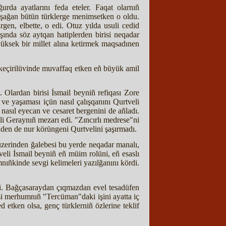
da ayatlarını feda eteler. Faqat olarnıñ
 yaşağan bütün türklerge menimsetken o oldu.
gen, elbette, o edi. Otuz yılda usuli cedid
şında söz aytqan hatiplerden birisi neqadar
üksek bir millet alına ketirmek maqsadınen
e keçirilüvinde muvaffaq etken eñ büyük amil
. Olardan birisi İsmail beyniñ refiqası Zore
e yaşaması içün nasıl çalışqanını Qurtveli
 nasıl eyecan ve cesaret bergenini de añladı.
 Geraynıñ mezarı edi. "Zıncırlı medrese"ni
nden de nur körüngeni Qurtvelini şaşırmadı.
üzerinden ğalebesi bu yerde neqadar manalı,
tveli İsmail beyniñ eñ müim rolüni, eñ esaslı
nıñkinde sevgi kelimeleri yazılğanını kördi.
di. Bağçasaraydan çıqmazdan evel tesadüfen
isi merhumnıñ "Tercüman"daki işini ayatta iç
 etken olsa, genç türklerniñ özlerine teklif