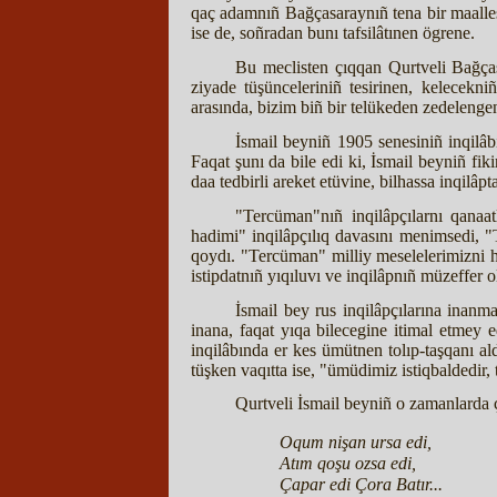
qaç adamnıñ Bağçasaraynıñ tena bir maalles
ise de, soñradan bunı tafsilâtınen ögrene.
Bu meclisten çıqqan Qurtveli Bağças
ziyade tüşünceleriniñ tesirinen, kelecekni
arasında, bizim biñ bir telükeden zedelenge
İsmail beyniñ 1905 senesiniñ inqilâb
Faqat şunı da bile edi ki, İsmail beyniñ fik
daa tedbirli areket etüvine, bilhassa inqilâp
"Tercüman"nıñ inqilâpçılarnı qanaat
hadimi" inqilâpçılıq davasını menimsedi, "
qoydı. "Tercüman" milliy meselelerimizni ha
istipdatnıñ yıqıluvı ve inqilâpnıñ müzeffer o
İsmail bey rus inqilâpçılarına inanma
inana, faqat yıqa bilecegine itimal etmey 
inqilâbında er kes ümütnen tolıp-taşqanı a
tüşken vaqıtta ise, "ümüdimiz istiqbaldedir,
Qurtveli İsmail beyniñ o zamanlarda çı
Oqum nişan ursa edi,
Atım qoşu ozsa edi,
Çapar edi Çora Batır...