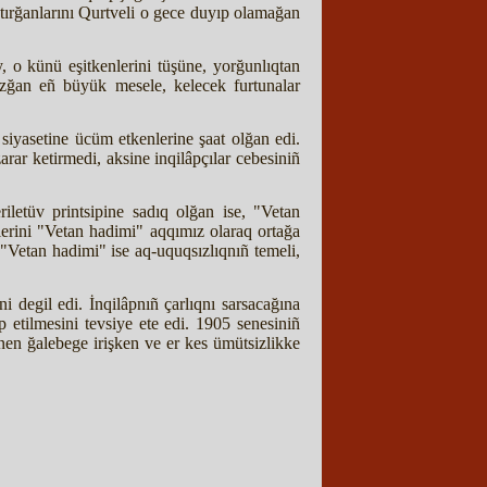
tırğanlarını Qurtveli o gece duyıp olamağan
 o künü eşitkenlerini tüşüne, yorğunlıqtan
rquzğan eñ büyük mesele, kelecek furtunalar
 siyasetine ücüm etkenlerine şaat olğan edi.
arar ketirmedi, aksine inqilâpçılar cebesiniñ
iletüv printsipine sadıq olğan ise, "Vetan
lerini "Vetan hadimi" aqqımız olaraq ortağa
 "Vetan hadimi" ise aq-uquqsızlıqnıñ temeli,
i degil edi. İnqilâpnıñ çarlıqnı sarsacağına
 etilmesini tevsiye ete edi. 1905 senesiniñ
nen ğalebege irişken ve er kes ümütsizlikke