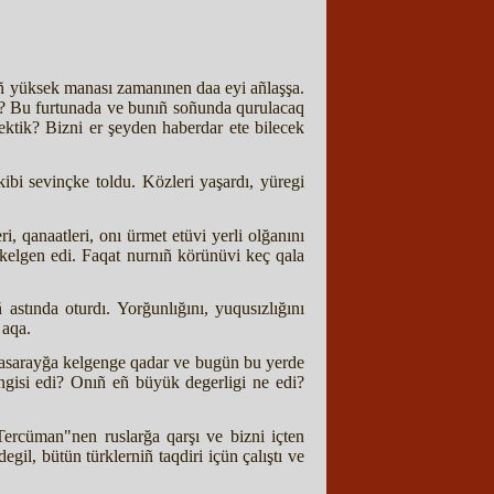
niñ yüksek manası zamanınen daa eyi añlaşşa.
i? Bu furtunada ve bunıñ soñunda qurulacaq
cektik? Bizni er şeyden haberdar ete bilecek
kibi sevinçke toldu. Közleri yaşardı, yüregi
, qanaatleri, onı ürmet etüvi yerli olğanını
 kelgen edi. Faqat nurnıñ körünüvi keç qala
stında oturdı. Yorğunlığını, yuqusızlığını
 aqa.
çasarayğa kelgenge qadar ve bugün bu yerde
ngisi edi? Onıñ eñ büyük degerligi ne edi?
Tercüman"nen ruslarğa qarşı ve bizni içten
il, bütün türklerniñ taqdiri içün çalıştı ve