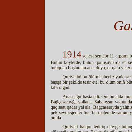
Gas
1914
senesi sentâbr 11 aqşamı b
Bütün köylerde, bütün qonuşuvlarda er ke
bıraqqan boşluqtan accı duya, er qafa ve er q
Qurtvelini bu ölüm haberi ziyade sars
başqa bir şekilde tesir ete, bu ölüm onıñ b
kibi olğan.
Anası ağır hasta edi. Onı bu alda bır
Bağçasarayğa yollana. Saba ezan vaqıtında 
qaç saat qadar yal ala. Bağçasarayda yalıñız
pek sevmegenler bile bu matemde samimiy iş
oqula.
Qurtveli halqnı tedqiq etüvge tutunğ
añlamağa areket ete. Er kes öz añlamına kö