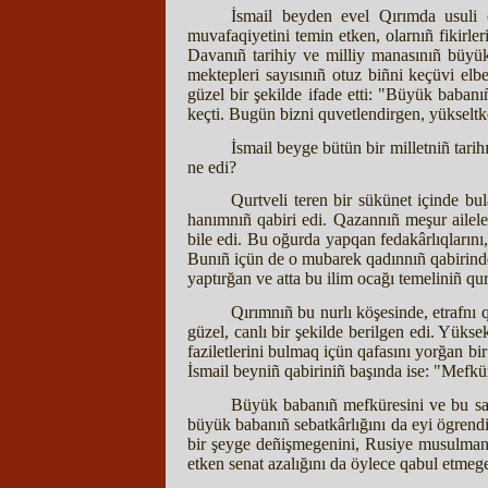
İsmail beyden evel Qırımda usuli c
muvafaqiyetini temin etken, olarnıñ fikirle
Davanıñ tarihiy ve milliy manasınıñ büyükl
mektepleri sayısınıñ otuz biñni keçüvi elb
güzel bir şekilde ifade etti: "Büyük baba
keçti. Bugün bizni quvetlendirgen, yükseltk
İsmail beyge bütün bir milletniñ tari
ne edi?
Qurtveli teren bir sükünet içinde bu
hanımnıñ qabiri edi. Qazannıñ meşur ailel
bile edi. Bu oğurda yapqan fedakârlıqlarını,
Bunıñ içün de o mubarek qadınnıñ qabirind
yaptırğan ve atta bu ilim ocağı temeliniñ q
Qırımnıñ bu nurlı köşesinde, etrafnı
güzel, canlı bir şekilde berilgen edi. Yükse
faziletlerini bulmaq içün qafasını yorğan b
İsmail beyniñ qabiriniñ başında ise: "Mefkür
Büyük babanıñ mefküresini ve bu saa
büyük babanıñ sebatkârlığını da eyi ögrendi
bir şeyge deñişmegenini, Rusiye musulmanlar
etken senat azalığını da öylece qabul etmege