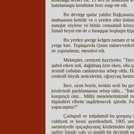
hatırlamaqnı kendisine borc esap ete edi.
Bu devirge qadar yalıñız Bağçasara
matbaasına ketirile ve o yerden eller üst
nutıqlar söylene ve bütün cemaatnıñ közya
İsmail beyni em de o bıraqqan boşluqnı tüş
Bu yerden şeerge kelgen zamanı er tara
yerge kire. Toplaşuvda Qırım münevverler
ne yapmalımız, meselesi edi.
Mektepler, cemiyeti hayriyeler, "Tercü
qabul etken soñ, dağılmaq üzre eken, oña qa
sesiniñ yañıdan canlanuvına sebep oldu. H
cenkniñ büyük neticelerini, oğraycaq furtun
İnce, uzun boylu, keskin sesli bu g
közleriniñ parıldamasına sebep oldu... "İn
korqunçlı olur... Milliy meselelerimizniñ 
tüşünilüvi elbette taqdirlenecek işlerdir.
yapacaqmız?"
Çarlıqnıñ ve istipdatnıñ bu qorqunç 
ciddiyeti er kesni ayretlendirdi. 1905 sene
samimiyetle quçaqlayaraq közlerinden öpti
tarihiy künde yañı ve ümütli bir devirniñ y