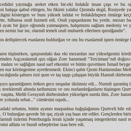
edidni yaymağa areket etken bir-eki fedakâr insan çıqa ve bu oğur
rini halqqa qabul ettirgen, bu fikirni yalıñız Qırımda degil, Rusiyede
igini köstergen ve bunı yüksek istidat ve fedakârlıqnen ömürge keçir
ette, bilhassa onıñ hızmeti edi. Onıñ yapqanlarını bu yerde, mezarı ba
nıñ ayatı bir ğaye oğrunda yanmaqnen, halqımıznı sağlam medeniy ve y
en nemiz bar ise, olarnıñ temeli onıñ mubarek ellerinen qurulğandır".
hını deñiştirecek esaslarını buldurğan ve onı bu esaslarnıñ işnen ömürg
larnı tüşünirken, qarşısındaki daa eki mezardan nur yükselgenini kördi
erinden Aqçoralarnıñ qızı olğan Zore hanımnıñ "Tercüman"nıñ doğuvı v
 malını ve sağlığını nasıl sarf etkenini ve bütün quvetinen İsmail beyge
en nur körüngenine ayretlenmedi. Ekinci qabir Qırım Hanlarından Meñli
urucılığında şahsen özü qum ve taş taşıp çalışqan büyük Hannıñ dürbesi
 qoyu qaranlığınen örtken gece neqadar ükümsiz edi... Nurnıñ qaranlıq 
k tereklerniñ altında tarihımıznı ve onı nurlandırğanlarnı tüşüngen Qur
ir vaqıtta, Meñli Geraynıñ dürbesinden yükselgen nurda ilim, Zore hanım
e yolunda sebat..." cümlesini oqudı...
daki sebatını, bütün ayatını maqsadına bağışlağanını Qurtveli bile e
. O bulunğan qavede bir qaç ziyalı yaş baas ete ediler. Gençlerden bir
ınıñ özlerini Peterburgda ferah içinde yaşatmaq istegenlerini nasıl red
nini añlata ve bunıñ sebeplerine izaa bere edi.