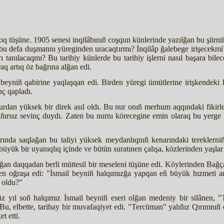
 çoq tüşüne. 1905 senesi inqilâbınıñ coşqun künlerinde yazılğan bu şiir
bu defa duşmannı yüreginden uracaqtırmı? İnqilâp ğalebege irişecekm
tanılacaqmı? Bu tarihiy künlerde bu tarihiy işlerni nasıl başara bile
q artıq öz bağrına alğan edi.
l beyniñ qabirine yaqlaşqan edi. Birden yüregi ümütlerine irişkendeki 
inç qapladı.
urdan yüksek bir direk asıl oldı. Bu nur onıñ merhum aqqındaki fikirleri
ıñırsız sevinç duydı. Zaten bu nurnı körecegine emin olaraq bu yerge
ında saqlağan bu taliyi yüksek meydanlıqnıñ kenarındaki tereklerniñ a
 büyük bir uyanıqlıq içinde ve bütün suratınen çalışa, közlerinden yaşlar
ğan daqqadan berli müttesil bir meseleni tüşüne edi. Köylerinden Bağ
en oğraşa edi: "İsmail beyniñ halqımızğa yapqan eñ büyük hızmeti a
e oldu?"
üz yıl soñ halqımız İsmail beyniñ eseri olğan medeniy bir silânen, "
u, elbette, tarihay bir muvafaqiyet edi. "Tercüman" yalıñız Qırımnıñ deg
t etti.