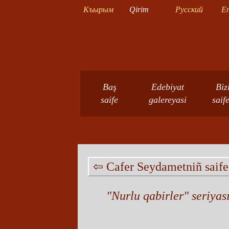
Къырым
Qirim
Русский
En
Baş
Edebiyat
Biz
saife
galereyasi
saif
⇦ Cafer Seydametniñ saif
"Nurlu qabirler" seriyas