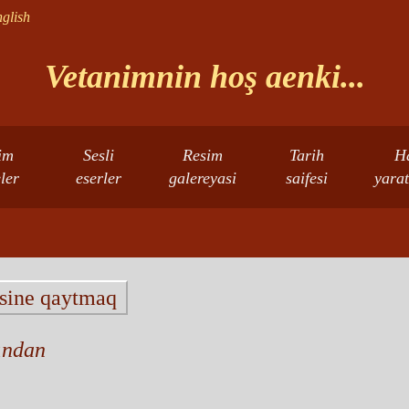
glish
Vetanimnin hoş aenki...
im
Sesli
Resim
Tarih
H
eler
eserler
galereyasi
saifesi
yarat
esine qaytmaq
ından