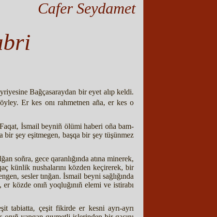
Cafer Seydamet
abri
yriyesine Bağçasaraydan bir eyet alıp keldi.
öyley. Er kes onı rahmetnen aña, er kes o
. Faqat, İsmail beyniñ ölümi haberi oña bam-
qa bir şey eşitmegen, başqa bir şey tüşünmez
lğan soñra, gece qaranlığında atına minerek,
aç künlik nushalarını közden keçirerek, bir
engen, sesler tınğan. İsmail beyni sağlığında
 er közde onıñ yoqluğınıñ elemi ve istirabı
 tabiatta, çeşit fikirde er kesni ayrı-ayrı
 onıñ yapqan qıymetli işlerinden bir qaçını