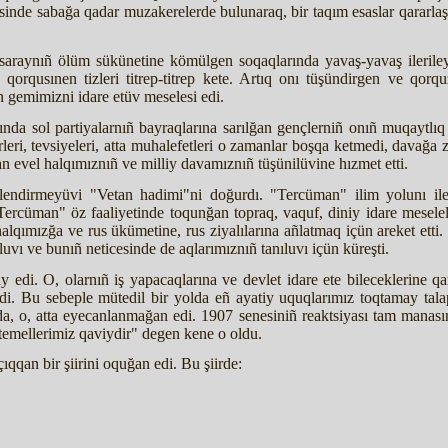
inde sabağa qadar muzakerelerde bulunaraq, bir taqım esaslar qararlaş
araynıñ ölüm sükünetine kömülgen soqaqlarında yavaş-yavaş ileriley,
ñ qorqusınen tizleri titrep-titrep kete. Artıq onı tüşündirgen ve qo
n gemimizni idare etüv meselesi edi.
ında sol partiyalarnıñ bayraqlarına sarılğan gençlerniñ onıñ muqaytlıq
irleri, tevsiyeleri, atta muhalefetleri o zamanlar boşqa ketmedi, davağa z
tan evel halqımıznıñ ve milliy davamıznıñ tüşünilüvine hızmet etti.
lendirmeyüvi "Vetan hadimi"ni doğurdı. "Tercüman" ilim yolunı iler
Tercüman" öz faaliyetinde toqunğan topraq, vaquf, diniy idare mesele
lqımızğa ve rus ükümetine, rus ziyalılarına añlatmaq içün areket etti.
luvı ve bunıñ neticesinde de aqlarımıznıñ tanıluvı içün küreşti.
y edi. O, olarnıñ iş yapacaqlarına ve devlet idare ete bileceklerine qan
edi. Bu sebeple mütedil bir yolda eñ ayatiy uquqlarımız toqtamay talap
lda, o, atta eyecanlanmağan edi. 1907 senesiniñ reaktsiyası tam manası
 temellerimiz qaviydir" degen kene o oldu.
qqan bir şiirini oquğan edi. Bu şiirde: