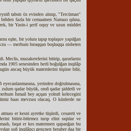
yniñ tabutı öz evinden alınıp, "Tercüman"
 biñden fazla bir cemaatnen Namazı qılına,
rek, bir Yasin-i şerif oquy ve uzun müddet
ını eşite, bir yolunı tapıp toplaşuv yapılğan
mevzu — merhum bıraqqan boşluqqa nisbeten
i. Meclis, muzakerelerini bitirip, qararlarını
rımda 1905 senesinden berli boğulğan inqilâp
ugün ancaq büyük matemlerini tüşüne bilir,
iñ eyecanlanmasına, yerinden doğrulmasına,
n zulum qadar büyük, onıñ qadar şiddetli ve
k merhum İsmail bey açqan yolnıñ kelecegini
iyetimiz baas mevzusı olacaq. O künlerde ne
atması er kesni ayretke tüşürdi, cesareti ve
ini bitirir-bitirmez turıp elini sıqtılar ve
aytmadı, faqat er kes matemnen qapanğan bu
şuvdan soñ inqilâpçı gençnen beraber daa bir