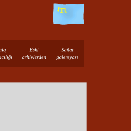
alq
Eski
Sañat
ıcılığı
arhivlerden
galereyası