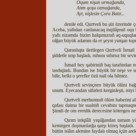
Oqum nişan urmağanda,
Atım qoşu ozmağanda,
Ayt, nişlesin Çora Batır...
denile edi. Qurtveli bu şiir üzerinde
Aceba, yañıdan canlanacaq inqilâpnıñ oqu 
yañı nizamda bizim halqımıznıñ aq-uquqları 
olğan büyük adamnı da er şeyni yutqan topra
Qaranlıqta ilerilegen Qurtveli İsmai
şiddetle urıp başladı, ruhunı sıñırsız bir sev
İsmail bey qabiriniñ baş tarafından n
tasdıqladı. Bundan ise büyük bir neşe ve s
bilir, belki o şerefke özü nail ola bilmez.
Qurtveli sevinçnen büyük ölüni bağr
unuttı. Eyecandan siñirleri kerginleşti, miyi
Qurtveli merhumnıñ ölüm haberini al
qafası daima bir sualniñ cevabını tapmaqn
Şimdi de onı erenlik derecesine kötergen n
Qırım istiqlâli yıqılğandan tamam y
kemirgen duşmanlarğa qarşı küreş başladı. B
bütün islâm alemine faydalı olmaq içün areke