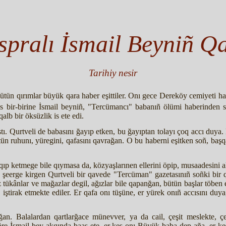
pralı İsmail Beyniñ Q
Tarihiy nesir
ütün qırımlar büyük qara haber eşittiler. Onı gece Dereköy cemiyeti ha
s bir-birine İsmail beyniñ, "Tercümancı" babanıñ ölümi haberinden s
alb bir öksüzlik is ete edi.
tı. Qurtveli de babasını ğayıp etken, bu ğayıptan tolayı çoq accı duya
ütün ruhunı, yüregini, qafasını qavrağan. O bu haberni eşitken soñ, baş
aqıp ketmege bile qıymasa da, közyaşlarınen ellerini öpip, musaadesini a
şeerge kirgen Qurtveli bir qavede "Tercüman" gazetasınıñ soñki bir q
 tükânlar ve mağazlar degil, ağızlar bile qapanğan, bütün başlar töben 
tirak etmekte ediler. Er qafa onı tüşüne, er yürek onıñ accısını duya,
an. Balalardan qartlarğace münevver, ya da cail, çeşit meslekte, çeşit
re İsmail bey akqında baas ete, er kes onı Büyük baba dep aña, er kes