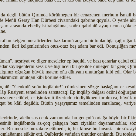
yda degil, bütün Qırımda körülmegen bir cenazenen merhum İsmail be
ünde Meñli Geray Han Dürbesi civarındaki qabrine qoyula. O yerde altı
şları arasında ebediy istirahgâhına, soñra qabriniñ ayaq ucuna çökele
üne.
ftan kelgen musafirlerden bazılarınıñ aqşam bir toplantığa çağırılğanlar
inden, ileri kelgenlerinden otuz-otuz beş adam bar edi. Qonuşılğan 
man", neşriyat ve diger meseleler ep baqıldı ve bazı qararlar qabul etild
dar söylegenlerni sessiz ve tüşünceli bir şekilde diñlegen bir genç Qı
alqımız oğrağan büyük matem oña dünyanı unuttırğan kibi edi. Olar b
alarımıznı unutqan kibi körüne ediler.
ençniñ: "Cenkniñ soñu inqilâptır!" cümlesinen sözge başlağanı er kesn
kilâp Rusiyeni temelinden sarsıtacaq! Ep inqilâp dalğası özüni doğurğa
muzakere etilüvi, er işimizniñ üzerinde ciddiyliknen turulması, büyü
 Faqat bu kâfi degildir. Bütün yaşayışımız temelinden sarsılacaq, var
devirinde, alelhusus cenk zamanında bu gençniñ ortağa böyle bir fikir 
siniñ inqilâbında az-çoq çalışqan bazı ziyalılar dayanamadılar, sözler
ler. Bu mesele muzakere etilmedi, iç bir kimse bu hususta bir söz 
aqınlağanına şükür etti. Qalblerde yañıdan ümütler canlandı. Bu topla