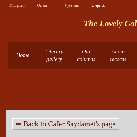
Къырым
Qirim
Русский
English
The Lovely Col
Literary
Our
Audio
Home
gallery
columns
records
⇦ Back to Cafer Saydamet's page