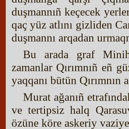
duşmannıñ keçecek yerlerd
qaç yüz atlını gizliden Ca
duşmannı arqadan urmaqnı 
Bu arada graf Minih 
zamanlar Qırımnıñ eñ güz
yaqqanı bütün Qırımnın a
Murat ağanıñ etrafında
ve tertipsiz halq Qarasu
özüne köre askeriy vaziye