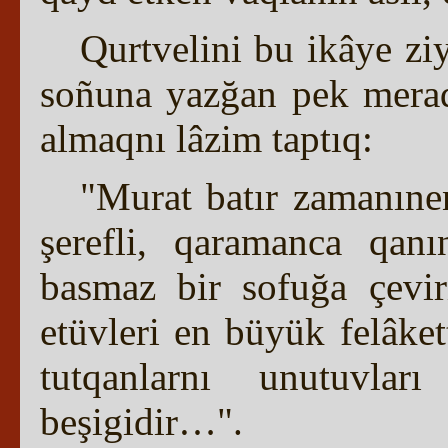
Qurtvelini bu ikâye zi
soñuna yazğan pek meraq
almaqnı lâzim taptıq:
"Murat batır zamanıne
şerefli, qaramanca qan
basmaz bir sofuğa çeviril
etüvleri en büyük felâkett
tutqanlarnı unutuvları
beşigidir…".