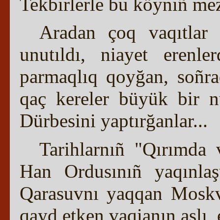
Tekbirlerle bu köyniñ mez
Aradan çoq vaqıtlar 
unutıldı, niayet erenle
parmaqlıq qoyğan, soñra
qaç kereler büyük bir n
Dürbesini yaptırğanlar...
Tarihlarnıñ "Qırımda 
Han Ordusınıñ yaqınlaş
Qarasuvnı yaqqan Moskva
qayd etken vaqianın aslı, e