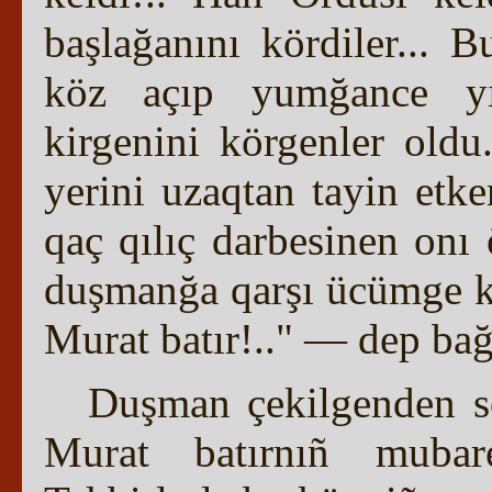
başlağanını kördiler... 
köz açıp yumğance yıl
kirgenini körgenler old
yerini uzaqtan tayin etke
qaç qılıç darbesinen onı 
duşmanğa qarşı ücümge ket
Murat batır!.." — dep bağı
Duşman çekilgenden so
Murat batırnıñ mubare