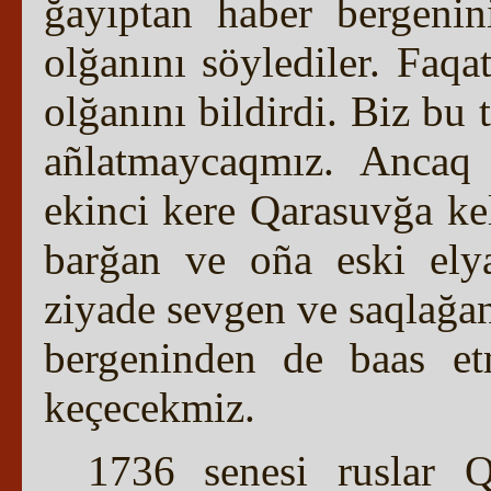
ğayıptan haber bergenini
olğanını söylediler. Faq
olğanını bildirdi. Biz bu 
añlatmaycaqmız. Ancaq 
ekinci kere Qarasuvğa kel
barğan ve oña eski ely
ziyade sevgen ve saqlağan
bergeninden de baas et
keçecekmiz.
1736 senesi ruslar Q