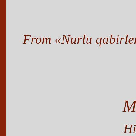
From «Nurlu qabirler
M
Hi