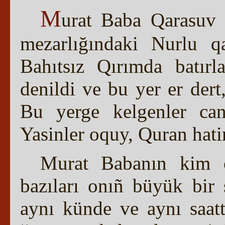
M
urat Baba Qarasuv
mezarlığındaki Nurlu qa
Bahıtsız Qırımda batır
denildi ve bu yer er dert,
Bu yerge kelgenler can
Yasinler oquy, Quran hatim
Murat Babanın kim o
bazıları onıñ büyük bir 
aynı künde ve aynı saatt