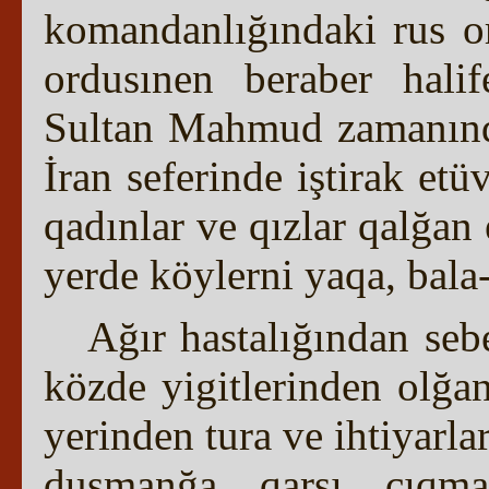
komandanlığındaki rus o
ordusınen beraber hali
Sultan Mahmud zamanınd
İran seferinde iştirak etüv
qadınlar ve qızlar qalğan 
yerde köylerni yaqa, bala-
Ağır hastalığından seb
közde yigitlerinden olğa
yerinden tura ve ihtiyarlar
duşmanğa qarşı çıqmağ