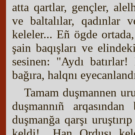
atta qartlar, gençler, alel
ve baltalılar, qadınlar 
keleler... Eñ ögde ortada
şain baqışları ve elindek
sesinen: "Aydı batırlar
bağıra, halqnı eyecanlandı
Tamam duşmannen uruşm
duşmannıñ arqasından b
duşmanğa qarşı uruştırıp
keldi!.. Han Ordusı kel