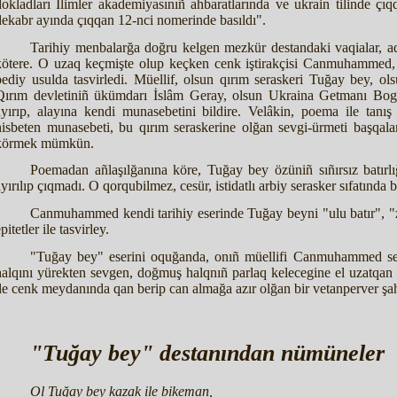
dokladları İlimler akademiyasınıñ ahbaratlarında ve ukrain tilinde çıq
dekabr ayında çıqqan 12-nci nomerinde basıldı".
Tarihiy menbalarğa doğru kelgen mezkür destandaki vaqialar, aqi
kötere. O uzaq keçmişte olup keçken cenk iştirakçisi Canmuhammed, 
bediy usulda tasvirledi. Müellif, olsun qırım seraskeri Tuğay bey, ol
Qırım devletiniñ ükümdarı İslâm Geray, olsun Ukraina Getmanı Bog
ayırıp, alayına kendi munasebetini bildire. Velâkin, poema ile tan
nisbeten munasebeti, bu qırım seraskerine olğan sevgi-ürmeti başqalar
körmek mümkün.
Poemadan añlaşılğanına köre, Tuğay bey özüniñ sıñırsız batırlığı
ayırılıp çıqmadı. O qorqubilmez, cesür, istidatlı arbiy serasker sıfatında 
Canmuhammed kendi tarihiy eserinde Tuğay beyni "ulu batır", "
pitetler ile tasvirley.
"Tuğay bey" eserini oquğanda, onıñ müellifi Canmuhammed sev
halqını yürekten sevgen, doğmuş halqnıñ parlaq kelecegine el uzatqan
ile cenk meydanında qan berip can almağa azır olğan bir vetanperver
"Tuğay bey" destanından nümüneler
Ol Tuğay bey kazak ile bikeman,