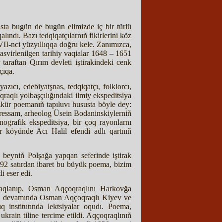
a bugün de bugün elimizde iç bir türlü
lındı. Bazı tedqiqatçılarnıñ fikirlerini köz
I-nci yüzyıllıqqa doğru kele. Zanımızca,
asvirlenilgen tarihiy vaqialar 1648 – 1651
 taraftan Qırım devleti iştirakindeki cenk
çıqa.
azıcı, edebiyatşnas, tedqiqatçı, folklorcı,
aqlı yolbaşçılığındaki ilmiy ekspeditsiya
zkür poemanıñ tapıluvı hususta böyle dey:
 ressam, arheolog Üsein Bodaninskiylerniñ
tnografik ekspeditsiya, bir çoq rayonlarnı
or köyünde Acı Halil efendi adlı qartnıñ
 beyniñ Polşağa yapqan seferinde iştirak
892 satırdan ibaret bu büyük poema, bizim
i eser edi.
aqlanıp, Osman Aqçoqraqlını Harkovğa
 ay devamında Osman Aqçoqraqlı Kiyev ve
q institutında lektsiyalar oqudı. Poema,
ukrain tiline tercime etildi. Aqçoqraqlınıñ