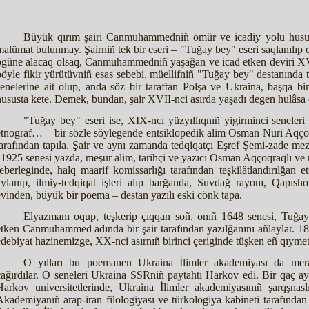
Büyük qırım şairi Canmuhammedniñ ömür ve icadiy yolu husust
malümat bulunmay. Şairniñ tek bir eseri – "Tuğay bey" eseri saqlanılıp qa
ögüne alacaq olsaq, Canmuhammedniñ yaşağan ve icad etken deviri XVI
böyle fikir yürütüvniñ esas sebebi, müellifniñ "Tuğay bey" destanında t
senelerine ait olup, anda söz bir taraftan Polşa ve Ukraina, başqa bir
hususta kete. Demek, bundan, şair XVII-nci asırda yaşadı degen hulâsa 
"Tuğay bey" eseri ise, XIX-ncı yüzyıllıqnıñ yigirminci seneleri y
etnograf… – bir sözle söylegende entsiklopedik alim Osman Nuri Aqçoqr
tarafından tapıla. Şair ve aynı zamanda tedqiqatçı Eşref Şemi-zade me
"1925 senesi yazda, meşur alim, tarihçi ve yazıcı Osman Aqçoqraqlı ve
reberleginde, halq maarif komissarlığı tarafından teşkilâtlandırılğan e
aylanıp, ilmiy-tedqiqat işleri alıp barğanda, Suvdağ rayonı, Qapısh
evinden, büyük bir poema – destan yazılı eski cönk tapa.
Elyazmanı oqup, teşkerip çıqqan soñ, onıñ 1648 senesi, Tuğay
etken Canmuhammed adında bir şair tarafından yazılğanını añlaylar. 1
edebiyat hazinemizge, XX-nci asırnıñ birinci çeriginde tüşken eñ qıymetl
O yılları bu poemanen Ukraina İlimler akademiyası da mer
çağırdılar. O seneleri Ukraina SSRniñ paytahtı Harkov edi. Bir qaç
Harkov universitetlerinde, Ukraina İlimler akademiyasınıñ şarqşnaslı
Akademiyanıñ arap-iran filologiyası ve türkologiya kabineti tarafından 