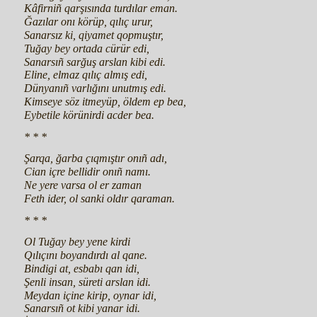
Kâfirniñ qarşısında turdılar eman.
Ğazılar onı körüp, qılıç urur,
Sanarsız ki, qiyamet qopmuştır,
Tuğay bey ortada cürür edi,
Sanarsıñ sarğuş arslan kibi edi.
Eline, elmaz qılıç almış edi,
Dünyanıñ varlığını unutmış edi.
Kimseye söz itmeyüp, öldem ep bea,
Eybetile körünirdi acder bea.
* * *
Şarqa, ğarba çıqmıştır onıñ adı,
Cian içre bellidir onıñ namı.
Ne yere varsa ol er zaman
Feth ider, ol sanki oldır qaraman.
* * *
Ol Tuğay bey yene kirdi
Qılıçını boyandırdı al qane.
Bindigi at, esbabı qan idi,
Şenli insan, süreti arslan idi.
Meydan içine kirip, oynar idi,
Sanarsıñ ot kibi yanar idi.