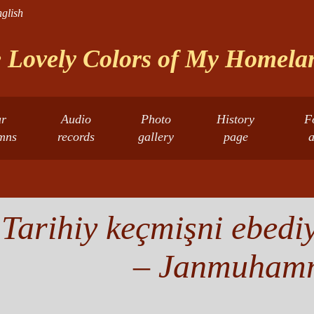
glish
 Lovely Colors of My Homelan
r
Audio
Photo
History
F
mns
records
gallery
page
a
Tarihiy keçmişni ebediy
– Janmuham