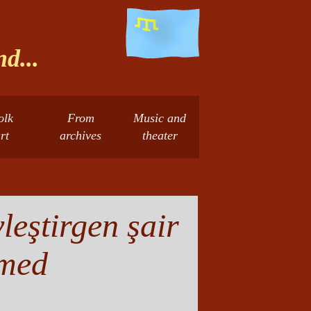
d...
olk
From
Music and
rt
archives
theater
leştirgen şair
med