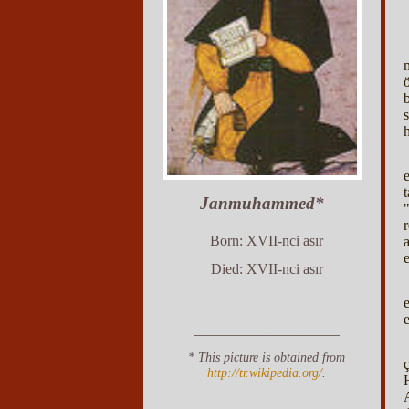
Janmuhammed*
Born: XVII-nci asır
Died: XVII-nci asır
____________________
* This picture is obtained from
http://tr.wikipedia.org/
.