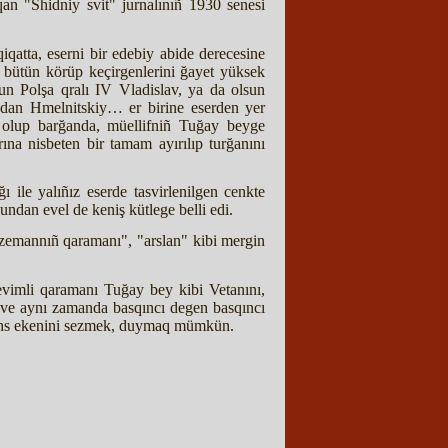
qan "Shidniy svit" jurnalınıñ 1930 senesi
qatta, eserni bir edebiy abide derecesine
bütün körüp keçirgenlerini ğayet yüksek
sun Polşa qralı IV Vladislav, ya da olsun
dan Hmelnitskiy… er birine eserden yer
ış olup barğanda, müellifniñ Tuğay beyge
ına nisbeten bir tamam ayırılıp turğanını
 ile yalıñız eserde tasvirlenilgen cenkte
bundan evel de keniş kütlege belli edi.
zemannıñ qaramanı", "arslan" kibi mergin
imli qaramanı Tuğay bey kibi Vetanını,
 ve aynı zamanda basqıncı degen basqıncı
 şahs ekenini sezmek, duymaq mümkün.