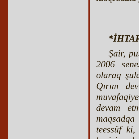
*İHTA
Şair, p
2006 sene
olaraq şul
Qırım devl
muvafaqiye
devam et
maqsadqa i
teessüf ki