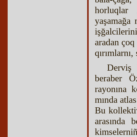
horluqlar 
yaşamağa m
işğalcileri
aradan çoq 
qırımlarnı, 
Derviş 
beraber Öz
rayonına k
mında atlas
Bu kollekti
arasında b
kimselern