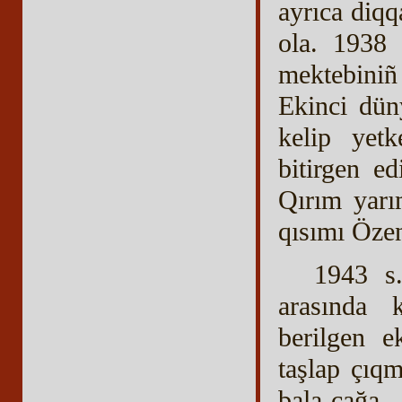
ayrıca diqq
ola. 1938 
mektebiniñ
Ekinci düny
kelip yet
bitirgen e
Qırım yarı
qısımı Özen
1943 s.
arasında 
berilgen e
taşlap çıq
bala-çağa,