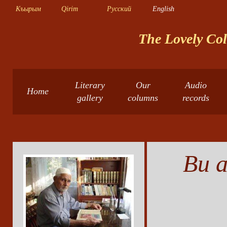
Къырым
Qirim
Русский
English
The Lovely Col
Literary
Our
Audio
Home
gallery
columns
records
Bu a