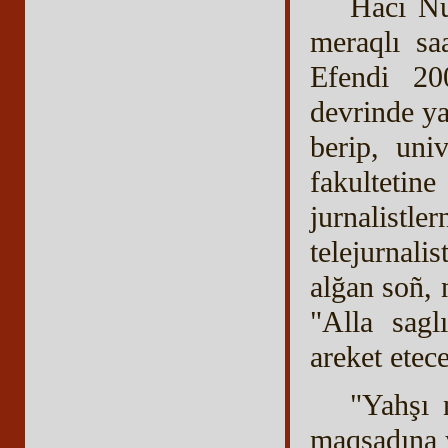
Hacı Nu
meraqlı sa
Efendi 20
devrinde ya
berip, univ
fakultetin
jurnalistl
telejurnali
alğan soñ, 
"Alla sagl
areket etec
"Yahşı 
maqsadına y