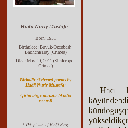
Hadji Nuriy Mustafa
Born: 1931
Birthplace: Buyuk-Ozenbash,
Bakhchisaray (Crimea)
Died: May 29, 2011 (Simferopol,
Crimea)
Bizimdir (Selected poems by
Hadji Nuriy Mustafa)
Hacı 
Qirim bizge mirastir (Audio
köyündendi
record)
kündoguşqa
____________________
yükseldik
* This picture of Hadji Nuriy