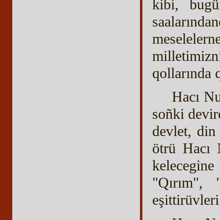
kibi, bug
saalarında
meselelerne
milletimiz
qollarında 
Hacı Nu
soñki devi
devlet, din
ötrü Hacı 
kelecegine 
"Qırım", "
eşittirüvle