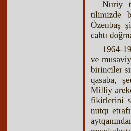
Nuriy t
tilimizde 
Özenbaş şi
cahtı doğma 
1964-19
ve musaviy
birinciler 
qasaba, şe
Milliy arek
fikirlerini
nutqı etraf
aytqanından
muzıkalaştı