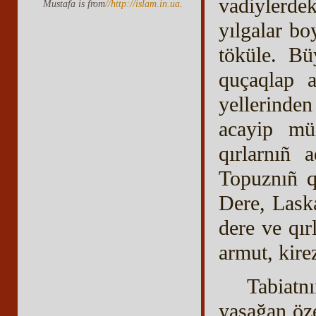
vadiylerde
Mustafa is from
//http://islam.in.ua
.
yılgalar b
töküle. Bü
quçaqlap a
yellerinde
acayip müi
qırlarnıñ 
Topuznıñ q
Dere, Lask
dere ve qır
armut, kire
Tabiatnı
yaşağan öze