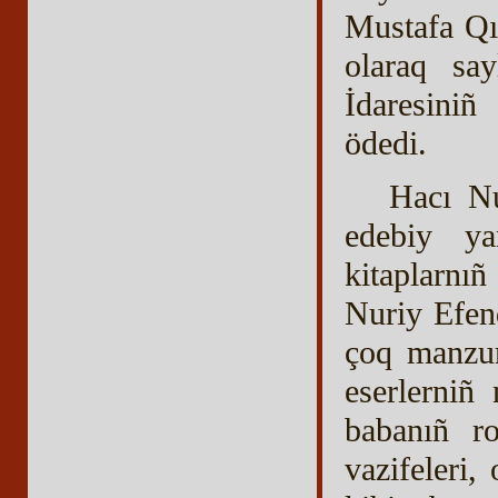
Mustafa Qı
olaraq sa
İdaresiniñ
ödedi.
Hacı Nu
edebiy ya
kitaplarnı
Nuriy Efen
çoq manzum
eserlerniñ
babanıñ ro
vazifeleri,