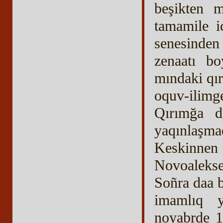
beşikten m
tamamile i
senesinde
zenaatı bo
mındaki qır
oquv-ilimge
Qırımğa d
yaqınlaşma
Keskinne
Novoalekse
Soñra daa 
imamlıq y
noyabrde 1