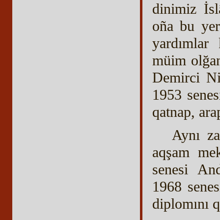
dinimiz İs
oña bu yer
yardımlar 
müim olğan
Demirci Ni
1953 senes
qatnap, ar
Aynı za
aqşam mekt
senesi And
1968 senes
diplomını q