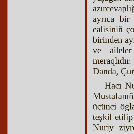
azırcevaplı
ayrıca bir
ealisiniñ ç
birinden ay
ve ailele
meraqlıdı
Danda, Çurl
Hacı Nu
Mustafanı
üçünci ögl
teşkil etil
Nuriy ziyr