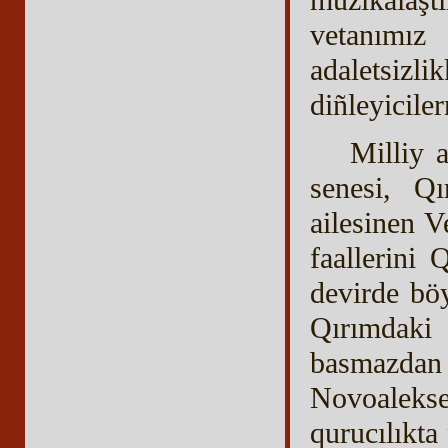
vetanımı
adaletsiz
diñleyiciler
Milliy 
senesi, Qı
ailesinen V
faallerini
devirde bö
Qırımdaki
basmazdan
Novoalekse
qurucılıkta