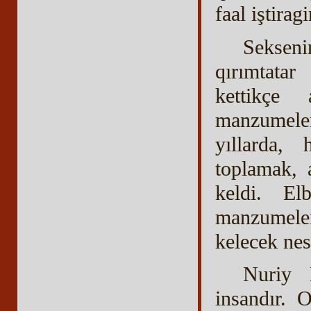
faal iştirag
Seksen
qırımtatar
kettikçe 
manzumeler
yıllarda, 
toplamak, a
keldi. El
manzumeler
kelecek nesi
Nuriy 
insandır. 