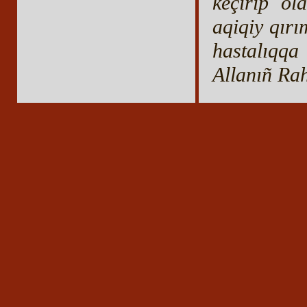
keçirip ol
aqiqiy qırı
hastalıqqa
Allanıñ Ra