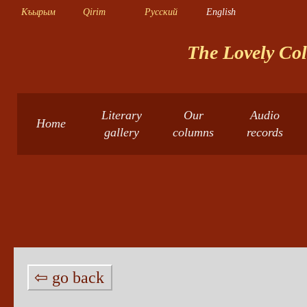
Къырым
Qirim
Русский
English
The Lovely Col
Literary
Our
Audio
Home
gallery
columns
records
⇦ go back