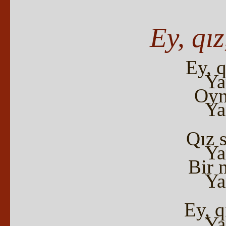
Ey, qız
Ey, q
Ya
Oyn
Ya
Qız s
Ya
Bir n
Ya
Ey, q
Ya