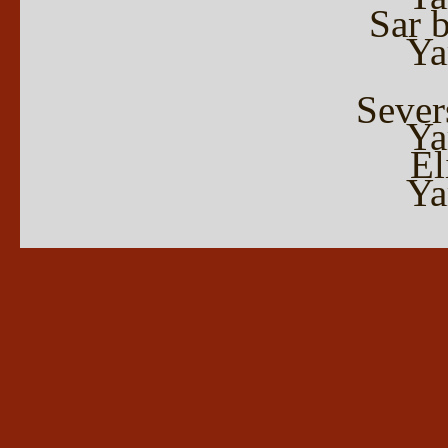
Sar 
Ya
Sever
Ya
El
Ya