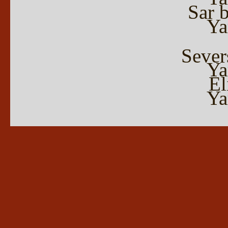
Sar 
Ya
Sever
Ya
El
Ya