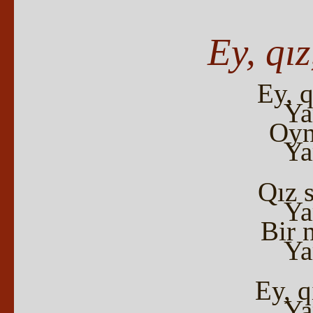
Ey, qız
Ey, q
Ya
Oyn
Ya
Qız s
Ya
Bir n
Ya
Ey, q
Ya