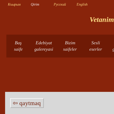
Къырым
Qirim
Русский
English
Vetanimn
Baş
Edebiyat
Bizim
Sesli
saife
galereyasi
saifeler
eserler
⇦ qaytmaq