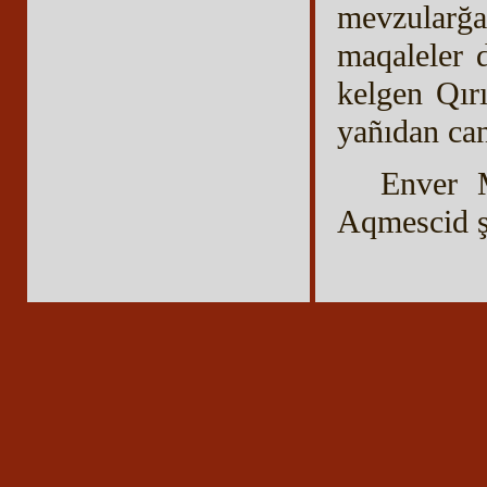
mevzularğa 
maqaleler d
kelgen Qır
yañıdan can
Enver 
Aqmescid şe