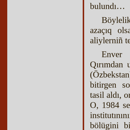
bulundı…
Böyleli
azaçıq ols
aliylerniñ t
Enver 
Qırımdan u
(Özbekstan
bitirgen s
tasil aldı, 
O, 1984 se
institutın
bölügini b