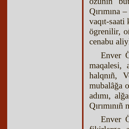
özüniñ büt
Qırımına –
vaqıt-saati 
ögrenilir, 
cenabu aliy
Enver Ö
maqalesi, 
halqnıñ, V
mubalâğa ol
adımı, alğ
Qırımınıñ n
Enver Ö