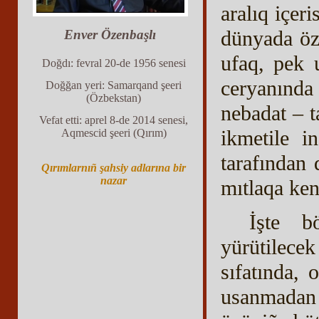
aralıq içer
dünyada özü
Enver Özenbaşlı
ufaq, pek 
Doğdı: fevral 20-de 1956 senesi
ceryanında 
Doğğan yeri: Samarqand şeeri
(Özbekstan)
nebadat – 
Vefat etti: aprel 8-de 2014 senesi,
ikmetile in
Aqmescid şeeri (Qırım)
tarafından 
Qırımlarnıñ şahsiy adlarına bir
nazar
mıtlaqa kend
İşte b
yürütilece
sıfatında,
usanmadan 