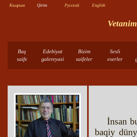
Къырым
Qirim
Русский
English
Vetanimn
Baş
Edebiyat
Bizim
Sesli
saife
galereyasi
saifeler
eserler
İnsan bu
baqiy dünya