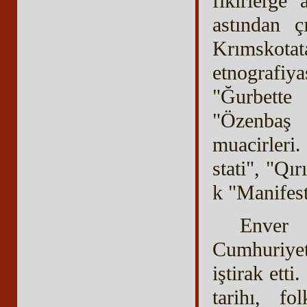
fikirlerge
astından ç
Krımskotat
etnografiy
"Ğurbette
"Özenbaş v
muacirleri.
stati", "Qı
k "Manifest
Enver 
Cumhuriyet
iştirak ett
tarihı, fo