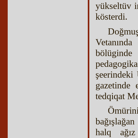
yükseltüv in
kösterdi.
Doğmuş
Vetanında
bölüginde
pedagogika
şeerindeki
gazetinde 
tedqiqat Me
Ömürini
bağışlağan 
halq ağız 