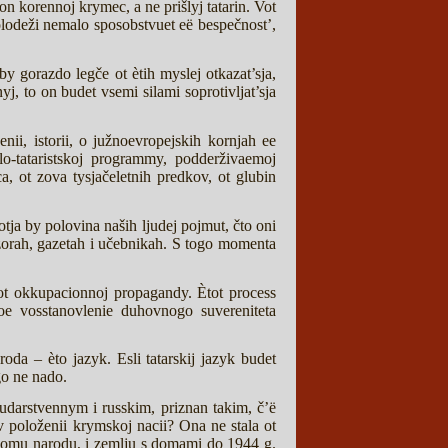
on korennoj krymec, a ne prišlyj tatarin. Vot
lodeži nemalo sposobstvuet eë bespečnost’,
y gorazdo legče ot ètih myslej otkazat’sja,
yj, to on budet vsemi silami soprotivljat’sja
nii, istorii, o južnoevropejskih kornjah ee
lo-tataristskoj programmy, podderživaemoj
 ot zova tysjačeletnih predkov, ot glubin
ja by polovina naših ljudej pojmut, čto oni
zorah, gazetah i učebnikah. S togo momenta
 ot okkupacionnoj propagandy. Ètot process
oe vosstanovlenie duhovnogo suvereniteta
da – èto jazyk. Esli tatarskij jazyk budet
go ne nado.
darstvennym i russkim, priznan takim, č’ë
 v položenii krymskoj nacii? Ona ne stala ot
ennomu narodu, i zemlju s domami do 1944 g.