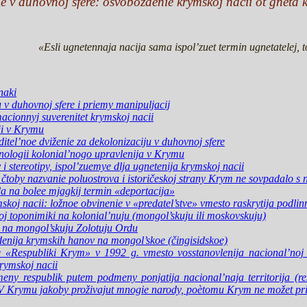
 v duhovnoj sfere: osvoboždenie krymskoj nacii ot gneta ko
«Esli ugnetennaja nacija sama ispol’zuet termin ugnetatelej, 
naki
 v duhovnoj sfere i priemy manipuljacij
acionnyj suverenitet krymskoj nacii
ii v Krymu
tel’noe dviženie za dekolonizaciju v duhovnoj sfere
nologii kolonial’nogo upravlenija v Krymu
i stereotipy, ispol’zuemye dlja ugnetenija krymskoj nacii
e, čtoby nazvanie poluostrova i istoričeskoj strany Krym ne sovpadalo 
 na bolee mjagkij termin «deportacija»
oj nacii: ložnoe obvinenie v «predatel’stve» vmesto raskrytija podlinn
 toponimiki na kolonial’nuju (mongol’skuju ili moskovskuju)
a mongol’skuju Zolotuju Ordu
nija krymskih hanov na mongol’skoe (čingisidskoe)
 «Respubliki Krym» v 1992 g. vmesto vosstanovlenija nacional’noj 
rymskoj nacii
eny respublik putem podmeny ponjatija nacional’naja territorija (r
i: «V Krymu jakoby proživajut mnogie narody, poètomu Krym ne možet pr