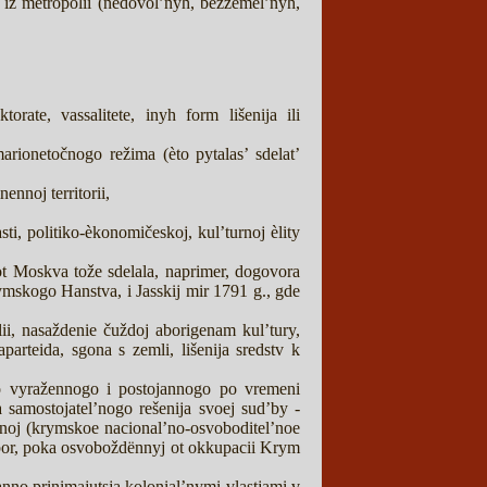
a iz metropolii (nedovol’nyh, bezzemel’nyh,
ate, vassalitete, inyh form lišenija ili
marionetočnogo režima (èto pytalas’ sdelat’
ennoj territorii,
ti, politiko-èkonomičeskoj, kul’turnoj èlity
ot Moskva tože sdelala, naprimer, dogovora
ymskogo Hanstva, i Jasskij mir 1791 g., gde
ii, nasaždenie čuždoj aborigenam kul’tury,
aparteida, sgona s zemli, lišenija sredstv k
avno vyražennogo i postojannogo po vremeni
a samostojatel’nogo rešenija svoej sud’by -
tranoj (krymskoe nacional’no-osvoboditel’noe
h por, poka osvoboždënnyj ot okkupacii Krym
nno prinimajutsja kolonial’nymi vlastjami v