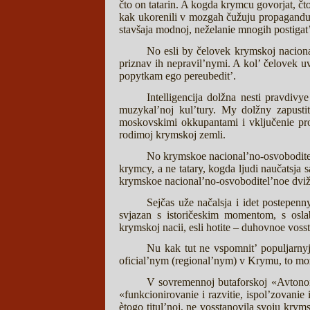
čto on tatarin. A kogda krymcu govorjat, čto
kak ukorenili v mozgah čužuju propagandu,
stavšaja modnoj, neželanie mnogih postigat’ 
No esli by čelovek krymskoj nacional
priznav ih nepravil’nymi. A kol’ čelovek uve
popytkam ego pereubedit’.
Intelligencija dolžna nesti pravdivy
muzykal’noj kul’tury. My dolžny zapustit
moskovskimi okkupantami i vključenie pro
rodimoj krymskoj zemli.
No krymskoe nacional’no-osvoboditel’
krymcy, a ne tatary, kogda ljudi naučatsj
krymskoe nacional’no-osvoboditel’noe dviž
Sejčas uže načalsja i idet postepen
svjazan s istoričeskim momentom, s osla
krymskoj nacii, esli hotite – duhovnoe vos
Nu kak tut ne vspomnit’ populjarnyj
oficial’nym (regional’nym) v Krymu, to možn
V sovremennoj butaforskoj «Avtonom
«funkcionirovanie i razvitie, ispol’zovanie
ètogo titul’noj, ne vosstanovila svoju kry