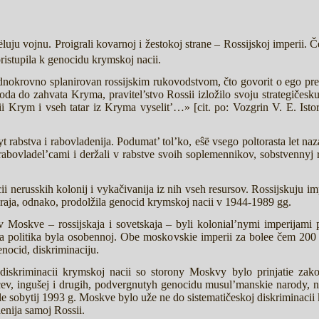
žëluju vojnu. Proigrali kovarnoj i žestokoj strane – Rossijskoj imperii. 
ristupila k genocidu krymskoj nacii.
dnokrovno splanirovan rossijskim rukovodstvom, čto govorit o ego 
goda do zahvata Kryma, pravitel’stvo Rossii izložilo svoju strategiče
ii Krym i vseh tatar iz Kryma vyselit’…» [cit. po: Vozgrin V. E. Isto
yt rabstva i rabovladenija. Podumat’ tol’ko, eŝë vsego poltorasta let na
rabovladel’cami i deržali v rabstve svoih soplemennikov, sobstvennyj 
ii nerusskih kolonij i vykačivanija iz nih vseh resursov. Rossijskuju im
oraja, odnako, prodolžila genocid krymskoj nacii v 1944-1989 gg.
 Moskve – rossijskaja i sovetskaja – byli kolonial’nymi imperijam
aja politika byla osobennoj. Obe moskovskie imperii za bolee čem 200
nocid, diskriminaciju.
diskriminacii krymskoj nacii so storony Moskvy bylo prinjatie zak
ncev, ingušej i drugih, podvergnutyh genocidu musul’manskie narody, 
e sobytij 1993 g. Moskve bylo uže ne do sistematičeskoj diskriminacii 
lenija samoj Rossii.