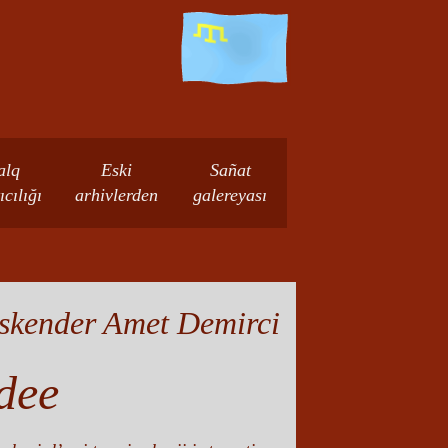
alq
Eski
Sañat
ıcılığı
arhivlerden
galereyası
skender Amet Demirci
dee