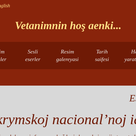
glish
Vetanimnin hoş aenki...
im
Sesli
Resim
Tarih
H
eler
eserler
galereyasi
saifesi
yarat
E
krymskoj nacional’noj i