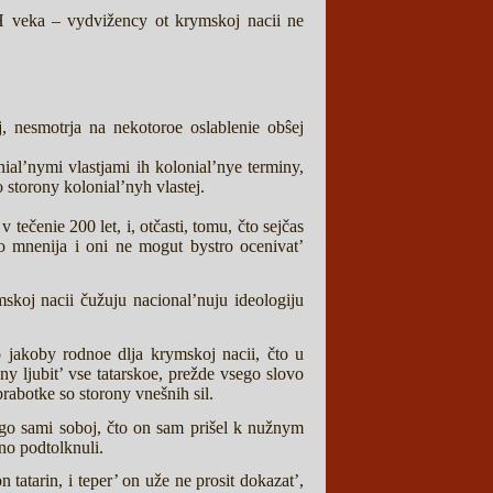
HH veka – vydvižency ot krymskoj nacii ne
, nesmotrja na nekotoroe oslablenie obŝej
nial’nymi vlastjami ih kolonial’nye terminy,
 storony kolonial’nyh vlastej.
tečenie 200 let, i, otčasti, tomu, čto sejčas
 mnenija i oni ne mogut bystro ocenivat’
skoj nacii čužuju nacional’nuju ideologiju
o jakoby rodnoe dlja krymskoj nacii, čto u
žny ljubit’ vse tatarskoe, prežde vsego slovo
rabotke so storony vnešnih sil.
ego sami soboj, čto on sam prišel k nužnym
no podtolknuli.
tatarin, i teper’ on uže ne prosit dokazat’,