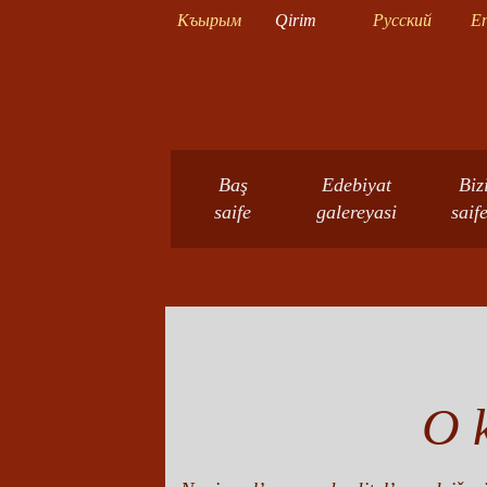
Къырым
Qirim
Русский
En
Baş
Edebiyat
Biz
saife
galereyasi
saif
O 