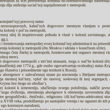
etropolii za sčet pereselenija kriminal’no-orientirovannogo naselenij
ju dlja sniženija social’noj naprjažennosti v metropolii.
ostojatel’nyj pravovoj status
neravnopravnyh, kabal’nyh dogovorov mestnym vlastjam o protektor
ta kolonij v pol’zu metropolii,
nnoj siloj ili inspirirovanie prihoda k vlasti v kolonii zavisimogo, 
gg.),
i i formirovanija metropoliej svoej kolonial’noj administracii na prisoedin
nija koloniej iz metropolii (èto Moskva i sdelala v konečnom sčete).
mogo čisla žitelej iz metropolii, formirovanie imi organov mestnoj vlas
olnoj mere).
 dogovorov metropolii s tret’imi stranami, torga o sud’be kolonii (èt
nadžirskij mir 1774 g., gde osobo ogovarivaetsja svobodnyj status Kr
o Hanstva i prisoedinenie ego territorii k Rossii).
 aborigenov v zahvačennoj strane po sravneniju s žiteljami metropol
ija mestnoj kul’tury, vplot’ do rasovoj, soslovnoj ili inoj segregacii, 
Krymu bez ètogo ne obošlas’).
elej kolonii k izmeneniju, ulučšeniju svoego položenija, naličie j
’nogo dviženija, stremlenija aborigenov k obreteniju suvereniteta dlj
lee geografičeski-, ètničeski-, religiozno- i/ili kul’turno-adekvatnoj s
ca XVIII veka, prodolžaetsja po nastojaŝee vremja i ne ugasnet do te
sja ego korennym narodom).
po nasil’stvennomu podavleniju separatizma kolonii (takie mery postoja