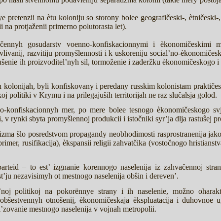
e pretenzii na ètu koloniju so storony bolee geografičeski-, ètničeski-, 
 na protjaženii primerno polutorasta let).
ačennyh gosudarstv voenno-konfiskacionnymi i èkonomičeskimi m
vlivanij, razvitiju promyšlennosti i k uskoreniju social’no-èkonomiče
ušenie ih proizvoditel’nyh sil, tormoženie i zaderžku èkonomičeskogo i po
olonijah, byli konfiskovany i peredany russkim kolonistam praktičeski 
j politiki v Krymu i na prilegajuŝih territorijah ne raz slučalsja golod.
o-konfiskacionnyh mer, po mere bolee tesnogo èkonomičeskogo svjaz
, v rynki sbyta promyšlennoj produkcii i istočniki syr’ja dlja rastuŝej p
izma šlo posredstvom propagandy neobhodimosti rasprostranenija jakob
imer, rusifikacija), èkspansii religii zahvatčika (vostočnogo hristianst
arteid – to est’ izgnanie korennogo naselenija iz zahvačennoj stran
t’ju nezavisimyh ot mestnogo naselenija obŝin i dereven’.
’noj politikoj na pokorënnye strany i ih naselenie, možno oharakt
obŝestvennyh otnošenij, èkonomičeskaja èkspluatacija i duhovnoe 
ol’zovanie mestnogo naselenija v vojnah metropolii.