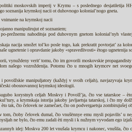
politiki moskovskih imperij v Krymu – s poslednego desjatiletija 
ogo soznanija krymskoj nacii ot duhovnogo kolonial’nogo gneta.
t’ vnimanie na krymskoj nacii
tojanno manipulirujut eë soznaniem;
a po-prežnemu nahoditsja pod duhovnym gnetom kolonial’nyh vlastej
skaja nacija smožet tol’ko posle togo, kak prekratit povtorjat’ za kolo
 naše ugnetenie i opravdanie jakoby «spravedlivosti» ètogo ugnetenija so
orii, vynuždeny verit’ tomu, čto im govorili moskovskie propagandisty v 
idom našego vozroždenija. Potomu čto u mnogih krymcev net svoego
i povolžskie manipuljatory (každyj v svoih celjah), navjazyvaja krym
oričeski obosnovannoj krymskoj ideologii.
sugubo korystnyh celjah Moskvy i Povolž’ja, čto vse tatarskoe – èt
kul’tury, a krymskaja istorija jakoby javljaetsja tatarskoj, i čto my dol
a èto tak, čto čelovek ne zamečaet, čto on podvergaetsja zombirujuŝej ob
a v tom, čtoby čelovek dumal, čto vnušënnye emu mysli pojavilis’ u n
sljah ne bylo, čto emu zadali èti mysli i k nužnym vyvodam ego izjaŝ
jazannyh idej: Moskva 200 let vnušala krymcu i nakonec, vnušila, čto on 