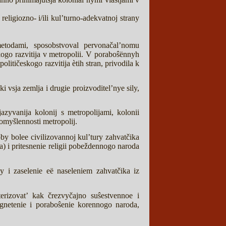
religiozno- i/ili kul’turno-adekvatnoj strany
etodami, sposobstvoval pervonačal’nomu
skogo razvitija v metropolii. V poraboŝënnyh
litičeskogo razvitija ètih stran, privodila k
vsja zemlja i drugie proizvoditel’nye sily,
yvanija kolonij s metropolijami, kolonii
romyšlennosti metropolij.
y bolee civilizovannoj kul’tury zahvatčika
va) i pritesnenie religii pobeždennogo naroda
y i zaselenie eë naseleniem zahvatčika iz
erizovat’ kak črezvyčajno suŝestvennoe i
ugnetenie i poraboŝenie korennogo naroda,