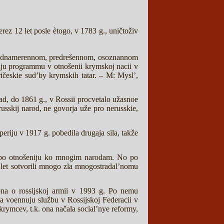
Čerez 12 let posle ètogo, v 1783 g., uničtoživ
prednamerennom, predrešennom, osoznannom
skuju programmu v otnošenii krymskoj nacii v
ričeskie sud’by krymskih tatar. – M: Mysl’,
zad, do 1861 g., v Rossii procvetalo užasnoe
russkij narod, ne govorja uže pro nerusskie,
periju v 1917 g. pobedila drugaja sila, takže
i po otnošeniju ko mnogim narodam. No po
 let sotvorili mnogo zla mnogostradal’nomu
ona o rossijskoj armii v 1993 g. Po nemu
na voennuju službu v Rossijskoj Federacii v
krymcev, t.k. ona načala social’nye reformy,