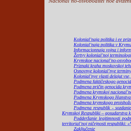
Nacional’no-osvoboditel’noe dviženie
Kolonial’naja politika i ee priz
Kolonial’naja politika v Krymu
Informacionnaja vojna i inform
Žertvy kolonial’noj terminolog
Krymskoe nacional’no-osvobodi
Priznaki kraha moskovskoj teh
Osnovnye kolonial’nye terminy 
Kolonial’nye vlasti delajut vs
Podmena faktičeskogo genocida
Podmena pričin genocida krymsk
Podmena krymskoj nacional’noj
Podmena Krymskogo Hanstva n
Podmena krymskogo proishožde
Podmena respublik - sozdanie
Krymskoj Respubliki – gosudarstva k
Podderžanie legitimnosti podm
territorial’noj ničejnosti respublik
Zaključenie