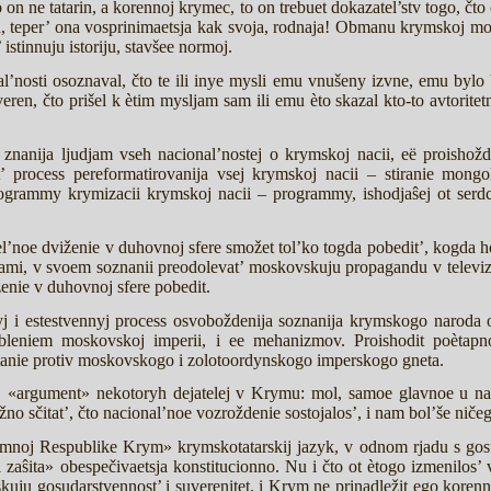
 on ne tatarin, a korennoj krymec, to on trebuet dokazatel’stv togo, čto 
 teper’ ona vosprinimaetsja kak svoja, rodnaja! Obmanu krymskoj mo
istinnuju istoriju, stavšee normoj.
’nosti osoznaval, čto te ili inye mysli emu vnušeny izvne, emu bylo b
ren, čto prišel k ètim mysljam sam ili emu èto skazal kto-to avtoritetn
e znanija ljudjam vseh nacional’nostej o krymskoj nacii, eë proishožde
’ process pereformatirovanija vsej krymskoj nacii – stiranie mongo
grammy krymizacii krymskoj nacii – programmy, ishodjaŝej ot serdca,
noe dviženie v duhovnoj sfere smožet tol’ko togda pobedit’, kogda hot
a sami, v svoem soznanii preodolevat’ moskovskuju propagandu v televi
enie v duhovnoj sfere pobedit.
nyj i estestvennyj process osvoboždenija soznanija krymskogo naroda
bleniem moskovskoj imperii, i ee mehanizmov. Proishodit poètapn
stanie protiv moskovskogo i zolotoordynskogo imperskogo gneta.
 «argument» nekotoryh dejatelej v Krymu: mol, samoe glavnoe u naro
o sčitat’, čto nacional’noe vozroždenie sostojalos’, i nam bol’še niče
noj Respublike Krym» krymskotatarskij jazyk, v odnom rjadu s gosu
 i zaŝita» obespečivaetsja konstitucionno. Nu i čto ot ètogo izmenilos’
mskuju gosudarstvennost’ i suverenitet, i Krym ne prinadležit ego kor