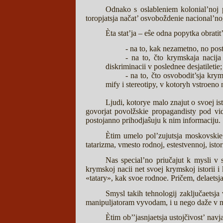
Odnako s oslableniem kolonial’noj 
toropjatsja načat’ osvoboždenie nacional’n
Èta stat’ja – eŝe odna popytka obrati
- na to, kak nezametno, no pos
- na to, čto krymskaja nacij
diskriminacii v poslednee desjatiletie;
- na to, čto osvobodit’sja krym
mify i stereotipy, v kotoryh vstroeno
Ljudi, kotorye malo znajut o svoej ist
govorjat povolžskie propagandisty pod v
postojanno prihodjaŝuju k nim informaciju.
Ètim umelo pol’zujutsja moskovskie 
tatarizma, vmesto rodnoj, estestvennoj, ist
Nas special’no priučajut k mysli v 
krymskoj nacii net svoej krymskoj istorii i 
«tatary», kak svoe rodnoe. Pričem, delaetsj
Smysl takih tehnologij zaključaetsj
manipuljatoram vyvodam, i u nego daže v my
Ètim ob’’jasnjaetsja ustojčivost’ nav