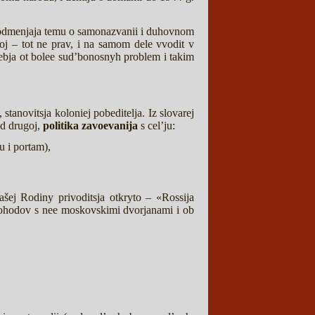
ju podmenjaja temu o samonazvanii i duhovnom
oj – tot ne prav, i na samom dele vvodit v
sebja ot bolee sud’bonosnyh problem i takim
 stanovitsja koloniej pobeditelja. Iz slovarej
ad drugoj,
politika zavoevanija
s cel’ju:
u i portam),
ašej Rodiny privoditsja otkryto – «Rossija
dohodov s nee moskovskimi dvorjanami i ob