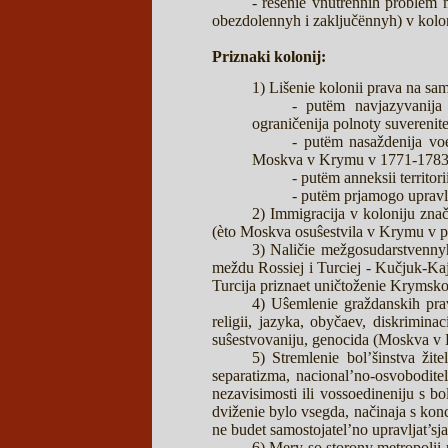
- rešenie vnutrennih problem m
obezdolennyh i zaključënnyh) v koloni
Priznaki kolonij:
1) Lišenie kolonii prava na sam
- putëm navjazyvanija 
ograničenija polnoty suverenite
- putëm nasaždenija voe
Moskva v Krymu v 1771-1783 
- putëm anneksii territori
- putëm prjamogo upravle
2) Immigracija v koloniju znači
(èto Moskva osuŝestvila v Krymu v p
3) Naličie mežgosudarstvennyh
meždu Rossiej i Turciej - Kučjuk-Kaj
Turcija priznaet uničtoženie Krymskog
4) Uŝemlenie graždanskih prav
religii, jazyka, obyčaev, diskriminac
suŝestvovaniju, genocida (Moskva v 
5) Stremlenie bol’šinstva žit
separatizma, nacional’no-osvoboditel
nezavisimosti ili vossoedineniju s bo
dviženie bylo vsegda, načinaja s kon
ne budet samostojatel’no upravljat’
6) Mery so storony metropolii 