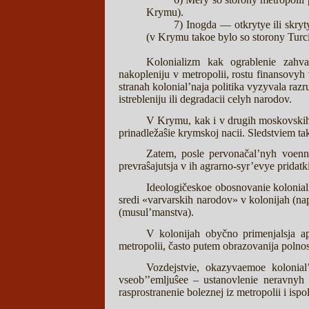
Krymu).
7) Inogda — otkrytye ili skryty
(v Krymu takoe bylo so storony Turcii
Kolonializm kak ograblenie zahv
nakopleniju v metropolii, rostu finansovyh 
stranah kolonial’naja politika vyzyvala razr
istrebleniju ili degradacii celyh narodov.
V Krymu, kak i v drugih moskovskih k
prinadležaŝie krymskoj nacii. Sledstviem tako
Zatem, posle pervonačal’nyh voenn
prevraŝajutsja v ih agrarno-syr’evye pridatki
Ideologičeskoe obosnovanie kolonial
sredi «varvarskih narodov» v kolonijah (napr
(musul’manstva).
V kolonijah obyčno primenjalsja ap
metropolii, často putem obrazovanija polnos
Vozdejstvie, okazyvaemoe kolonial
vseob’’emljuŝee – ustanovlenie neravnyh 
rasprostranenie boleznej iz metropolii i isp