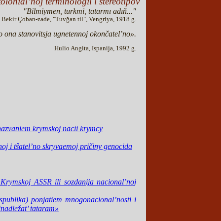
lonial’noj terminologii i stereotipov
"Bilmiymen, turkmi, tatarmı adıñ..."
Bekir Çoban-zade, "Tuvğan til", Vengriya, 1918 g.
to ona stanovitsja ugnetennoj okončatel’no».
Hulio Angita, Ispanija, 1992 g.
s nazvaniem krymskoj nacii krymcy
oj i tŝatel’no skryvaemoj pričiny genocida
Krymskoj ASSR ili sozdanija nacional’noj
espublika) ponjatiem mnogonacional’nosti i
inadležat’ tataram»