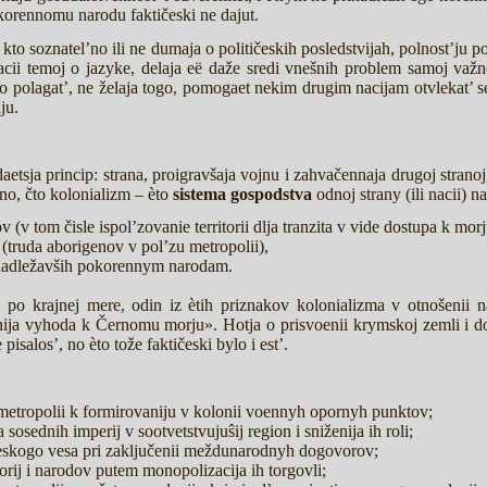
korennomu narodu faktičeski ne dajut.
, kto soznatel’no ili ne dumaja o političeskih posledstvijah, polnost’
cii temoj o jazyke, delaja eë daže sredi vnešnih problem samoj važn
o polagat’, ne želaja togo, pomogaet nekim drugim nacijam otvlekat’ 
ju.
daetsja princip: strana, proigravšaja vojnu i zahvačennaja drugoj stranoj,
tno, čto kolonializm – èto
sistema gospodstva
odnoj strany (ili nacii) n
v (v tom čisle ispol’zovanie territorii dlja tranzita v vide dostupa k morj
v (truda aborigenov v pol’zu metropolii),
rinadležavših pokorennym narodam.
i, po krajnej mere, odin iz ètih priznakov kolonializma v otnošenii n
nija vyhoda k Černomu morju». Hotja o prisvoenii krymskoj zemli i 
pisalos’, no èto tože faktičeski bylo i est’.
 metropolii k formirovaniju v kolonii voennyh opornyh punktov;
sosednih imperij v sootvetstvujuŝij region i sniženija ih roli;
ičeskogo vesa pri zaključenii meždunarodnyh dogovorov;
orij i narodov putem monopolizacija ih torgovli;