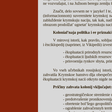
ne vozvraŝajut, i na Južnom beregu zemlju 
Značit, delo sovsem ne v jazyke! I te
(informacionnom) suverenitete krymskoj na
zabluždenie krymskuju naciju, tak kak, nad
obrazom prodolžat’ ugnetat’ krymskuju naci
Kolonial’naja politika i ee priznaki
V mirovoj istorii, kak pravilo, soblju
i ènciklopedij (naprimer, iz Vikipedii) izves
- èkspluatacii prirodnyh resurso
- èkspluatacii ljudskih resurso
- prisvoenija rynkov sbyta, p
Vo vseh učebnikah rossijskoj istori
zahvatila Krymskoe hanstvo dlja obespeče
èkspluatacii krymskoj nacii otkryto nigde ne 
Pričiny zahvata kolonij vključajut:
- geostrategičeskoe stremlenie
- predotvraŝenie proniknovenija 
- obretenie bol’šego geopolit
- ograblenie zahvačennyh territ