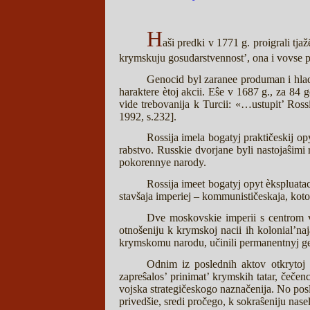
H
aši predki v 1771 g. proigrali tja
krymskuju gosudarstvennost’, ona i vovse p
Genocid byl zaranee produman i hla
haraktere ètoj akcii. Eŝe v 1687 g., za 84 
vide trebovanija k Turcii: «…ustupit’ Ross
1992, s.232].
Rossija imela bogatyj praktičeskij op
rabstvo. Russkie dvorjane byli nastojaŝimi 
pokorennye narody.
Rossija imeet bogatyj opyt èkspluatac
stavšaja imperiej – kommunističeskaja, kot
Dve moskovskie imperii s centrom v
otnošeniju k krymskoj nacii ih kolonial’n
krymskomu narodu, učinili permanentnyj ge
Odnim iz poslednih aktov otkrytoj 
zapreŝalos’ prinimat’ krymskih tatar, čeče
vojska strategičeskogo naznačenija. No posl
privedšie, sredi pročego, k sokraŝeniju nase