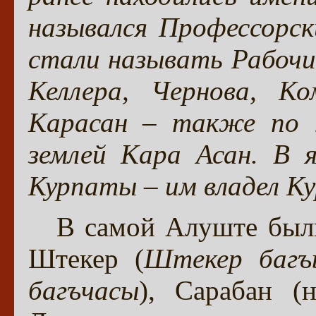
назывался Профессорски
стали называть Рабочий
Келлера, Чернова, К
Карасан
– также по н
землей
Кара Асан
. В 
Курпаты
– им владел
К
В самой Алуште были
Штекер (
Штекер багъ
багъчасы
), Сарабан (