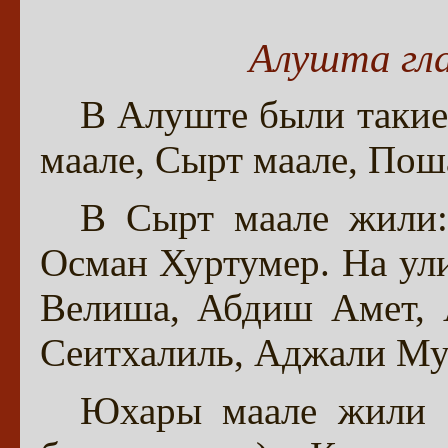
Алушта гл
В Алуште были такие
маале, Сырт маале, Пош
В Сырт маале жили:
Осман Хуртумер. На ул
Велиша, Абдиш Амет, 
Сеитхалиль, Аджали Мус
Юхары маале жили Б