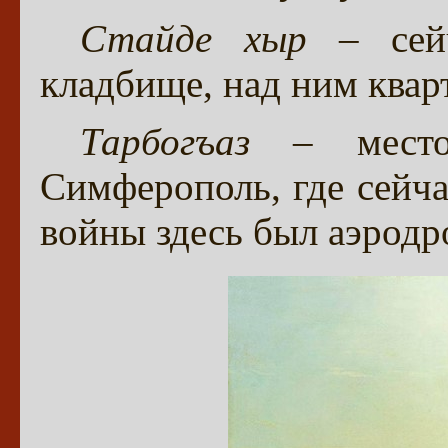
Стайде хыр
– сейч
кладбище, над ним квар
Тарбогъаз
– место
Симферополь, где сейча
войны здесь был аэродр