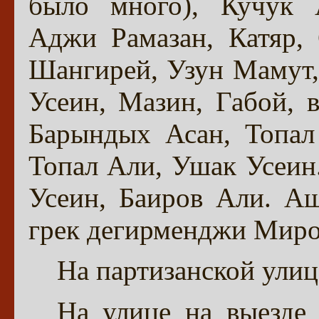
было много), Кучук А
Аджи Рамазан, Катяр,
Шангирей, Узун Мамут,
Усеин, Мазин, Габой,
Барындых Асан, Топал
Топал Али, Ушак Усеин
Усеин, Баиров Али. А
грек дегирменджи Миро
На партизанской улиц
На улице на выезде