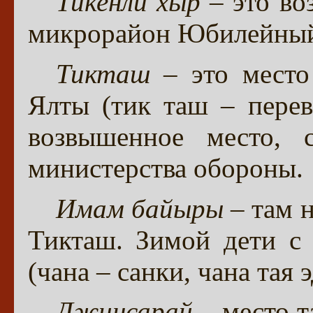
Тикенли хыр
– это во
микрорайон Юбилейны
Тикташ
– это место
Ялты (тик таш – перев
возвышенное место, с
министерства обороны.
Имам байыры
– там 
Тикташ. Зимой дети с 
(чана – санки, чана тая 
Джинсарай
– место т