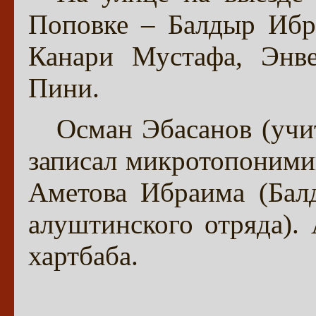
Поповке – Балдыр Ибр
Канари Мустафа, Энве
Пини.
Осман Эбасанов (учи
записал микротопоними
Аметова Ибраима (Балд
алуштинского отряда). 
хартбаба.