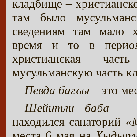
кладбище – христианско
там было мусульманс
сведениям там мало х
время и то в период
христианская част
мусульманскую часть к
Певда багъы
– это ме
Шейитли баба
– эт
находился санаторий
«
места 6 мая на
Хыдырл