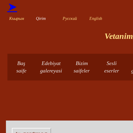
➤
Къырым
Qirim
Русский
English
Vetanimn
Baş
Edebiyat
Bizim
Sesli
saife
galereyasi
saifeler
eserler