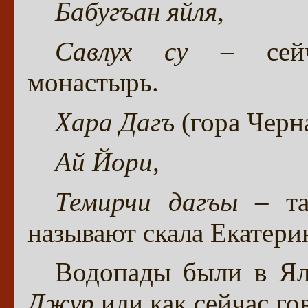
Бабугъан яйля
,
Савлух су
– сейча
монастырь.
Хара Дагъ
(гора Черна
Ай Йори
,
Темирчи дагъы
– та
называют скала Екатери
Водопады были в Ял
Джур
или как сейчас го