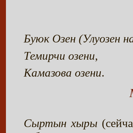
Буюк Озен (Улуозен н
Темирчи озени
,
Камазова озени
.
Сыртын хыры
(сейча