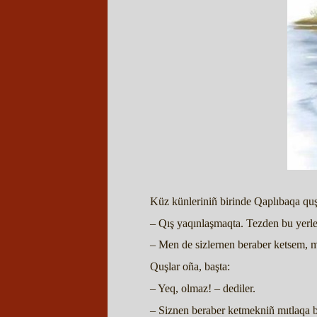
Küz künleriniñ birinde Qaplıbaqa quş
– Qış yaqınlaşmaqta. Tezden bu yerle
– Men de sizlernen beraber ketsem,
Quşlar oña, başta:
– Yeq, olmaz! – dediler.
– Siznen beraber ketmekniñ mıtlaqa b