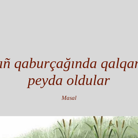
ñ qaburçağında qalqan
peyda oldular
Masal