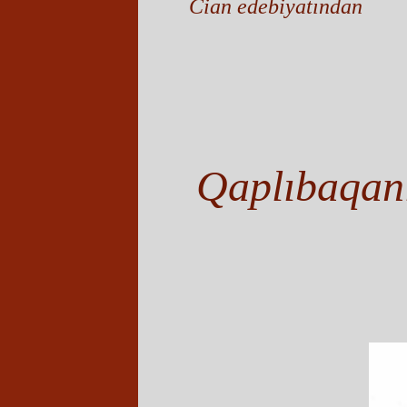
Cian edebiyatından
Qaplıbaqanı