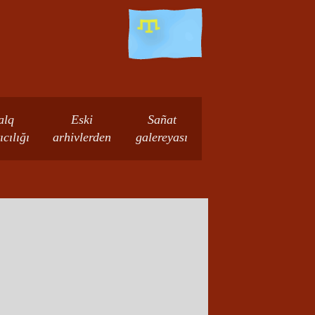
alq
Eski
Sañat
ıcılığı
arhivlerden
galereyası