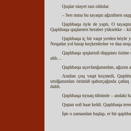
Quşlar niayet razı oldular.
– Sen mına bu tayaqnı ağızıñnen sıqıp 
Qaplıbaqa öyle de yaptı. O tayaqnıñ
Qaplıbaqa quşlarnen beraber yüksekke – kökk
Qaplıbaqa iç bir vaqıt yerden böyle 
Neqadar yol basıp keçkenlerine ve daa neq
Qaplıbaqa quşlarnıñ diqqatını özüne c
aldı…
Qaplıbaqa açuvlanğanından, ağızını açı
Aradan çoq vaqıt keçmedi, Qaplıbı
urulğanından özünüñ qaburçağında çatlaq q
daldı.
Qaplıbaqa tıynaq tübünde – andaki ba
Qıştan soñ baar keldi. Qaplıbaqa te
İşte o zamandan başlap, er bir qaplıb