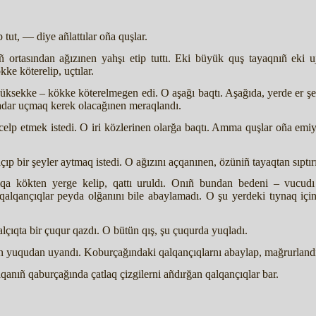
tut, — diye añlattılar oña quşlar.
 ortasından ağızınen yahşı etip tuttı. Eki büyük quş tayaqnıñ eki u
e köterelip, uçtılar.
yüksekke – kökke köterelmegen edi. O aşağı baqtı. Aşağıda, yerde er şe
adar uçmaq kerek olacağınen meraqlandı.
elp etmek istedi. O iri közlerinen olarğa baqtı. Amma quşlar oña emiye
p bir şeyler aytmaq istedi. O ağızını açqanınen, özüniñ tayaqtan sıptırı
qa kökten yerge kelip, qattı uruldı. Onıñ bundan bedeni – vucudı 
alqançıqlar peyda olğanını bile abaylamadı. O şu yerdeki tıynaq için
lçıqta bir çuqur qazdı. O bütün qış, şu çuqurda yuqladı.
ren yuqudan uyandı. Koburçağındaki qalqançıqlarnı abaylap, mağrurlan
aqanıñ qaburçağında çatlaq çizgilerni añdırğan qalqançıqlar bar.