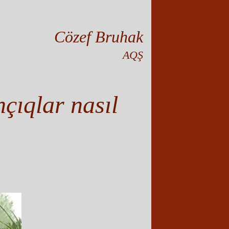
Cözef Bruhak
AQŞ
çıqlar nasıl