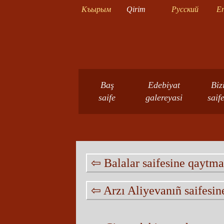
Къырым
Qirim
Русский
En
Baş
Edebiyat
Biz
saife
galereyasi
saif
⇦ Balalar saifesine qaytm
⇦ Arzı Aliyevanıñ saifesi