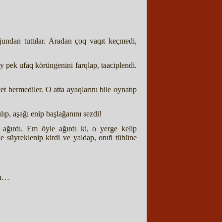
jundan tuttılar. Aradan çoq vaqıt keçmedi,
y pek ufaq körüngenini farqlap, taaciplendi.
t bermediler. O atta ayaqlarını bile oynatıp
lıp, aşağı enip başlağanını sezdi!
ağırdı. Em öyle ağırdı ki, o yerge kelip
e süyreklenip kirdi ve yaldap, onıñ tübüne
dı…