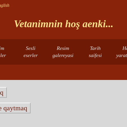
glish
Vetanimnin hoş aenki...
im
Sesli
Resim
Tarih
H
eler
eserler
galereyasi
saifesi
yarat
aq
ne qaytmaq