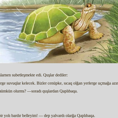
larnen subetleşmekte edi. Quşlar dediler:
rge suvuqlar kelecek. Bizler cenüpke, sıcaq olğan yerlerge uçmağa azı
 mümkün olurmı? —soradı quşlardan Qaplıbaqa.
ir yolı bardır belleyim! — dep yalvardı olarğa Qaplıbaqa.