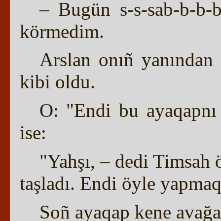
– Bugün s-s-sab-b-b-b
körmedim.
Arslan onıñ yanından 
kibi oldu.
O: "Endi bu ayaqapnı 
ise:
"Yahşı, – dedi Timsah
taşladı. Endi öyle yapma
Soñ ayaqap kene avağa 