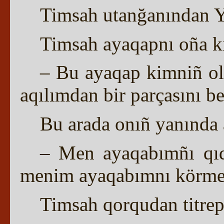
Timsah utanğanından Yı
Timsah ayaqapnı oña ki
– Bu ayaqap kimniñ olğ
aqılımdan bir parçasını be
Bu arada onıñ yanında 
– Men ayaqabımñı qıd
menim ayaqabımnı körm
Timsah qorqudan titrep 