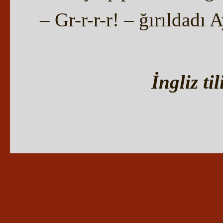
– Gr-r-r-r! – ğırıldadı
İngliz ti