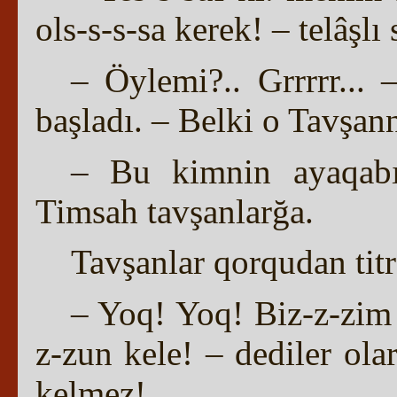
ols-s-s-sa kerek! – telâşl
– Öylemi?.. Grrrrr...
başladı. – Belki o Tavşan
– Bu kimnin ayaqabı
Timsah tavşanlarğa.
Tavşanlar qorqudan titr
– Yoq! Yoq! Biz-z-zim
z-zun kele! – dediler ola
kelmez!