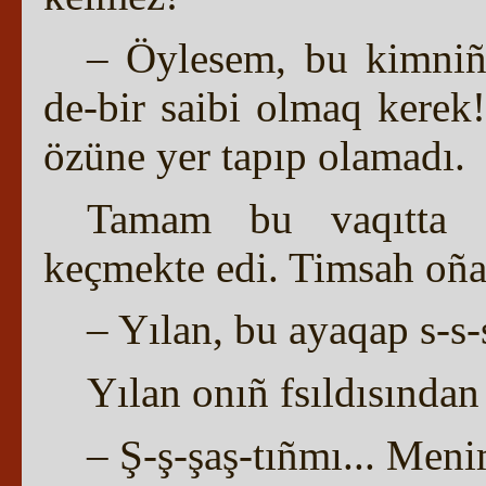
– Öylesem, bu kimniñ
de-bir saibi olmaq kerek
özüne yer tapıp olamadı.
Tamam bu vaqıtta o
keçmekte edi. Timsah oña 
– Yılan, bu ayaqap s-s-
Yılan onıñ fsıldısından
– Ş-ş-şaş-tıñmı... Men