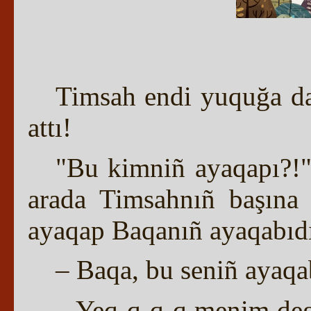
Timsah endi yuquğa da
attı!
"Bu kimniñ ayaqapı?!"
arada Timsahnıñ başına 
ayaqap Baqanıñ ayaqabıdı
– Baqa, bu seniñ ayaqa
– Yeq-q-q-q menim deg