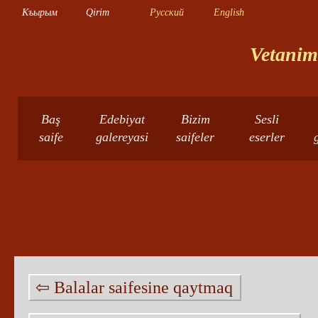
Къырым
Qirim
Русский
English
Vetanimn
Baş
Edebiyat
Bizim
Sesli
saife
galereyasi
saifeler
eserler
⇦ Balalar saifesine qaytmaq