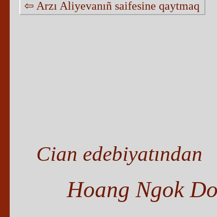
⇦ Arzı Aliyevanıñ saifesine qaytmaq
Cian edebiyatından
Hoang Ngok Do