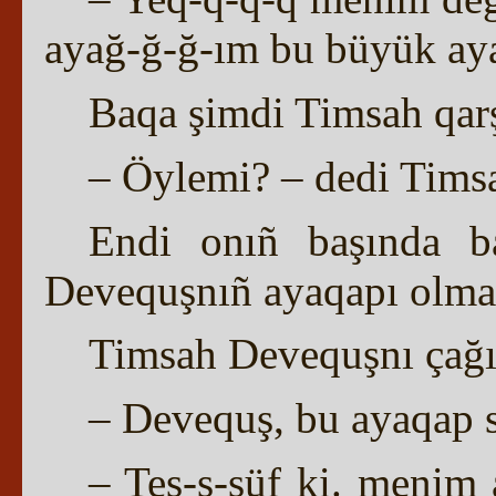
ayağ-ğ-ğ-ım bu büyük aya
Baqa şimdi Timsah qarş
– Öylemi? – dedi Timsa
Endi onıñ başında b
Devequşnıñ ayaqapı olmalı
Timsah Devequşnı çağı
– Devequş, bu ayaqap 
– Tes-s-süf ki. menim