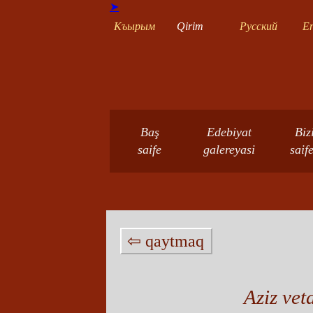
➤
Къырым
Qirim
Русский
En
Baş
Edebiyat
Biz
saife
galereyasi
saif
⇦ qaytmaq
Aziz vet