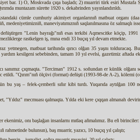
iyet bar. 1) O, Moskvada çıqa başladı; 2) muarriri türk esiri Mustafa Su
Qırımda muntazam sürette 1920 s. dekabrinden yayınlandırıldı.
tandaki cümle cumhuriy akimiyet organlarınıñ matbuat organı (daa n
iñ, medeniyetimizniñ, maneviyatımıznıñ saqlanılmasına öz salmaqlı isses
deñiştirgen "Lenin bayrağı"nıñ esas terkibi Aqmescitke köçip, 1991
emezliklerge rastkelgen iş, mına endi 33 buçıq yıl devam etmekte.
az yetmegen, matbuat tarihında qırıcı olğan 35 yaşnı tolduracaq. Bu y
 yardım kesilgeni sebebinden, tamam 10 yıl evelsi, gazetimiz aftada 
 sanımız çıqmaqta. "Terciman" 1912 s. soñundan er künlik olğanı se
 etildi. "Qırım"nıñ ölçüvi (format) deñişti (1993-98-de A-2), kölemi (o
içün bu yaş – felek-çemberli sıñır kibi turdı. Yuqarıda aytılğan 100 n
et, "Yıldız" mecmuası qalmaqta. Yılda eki kere çıqqan almanah devirind
er ekenimiz, onı başlağan insanlarnı mıtlaq añmalımız. Bu eñ birinciler:
rahmetinde bulunsın), baş muarrir, yazıcı, 10 buçıq yıl çalıştı;
nı bersin – jurnalist, soñra muarrir muavini, 20 yıl çalıştı;