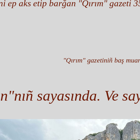
ni ep aks etip barğan "Qırım" gazeti 3
"Qırım" gazetiniñ baş muarri
n"nıñ sayasında. Ve s