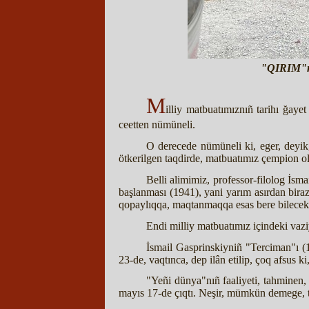
"QIRIM"nıñ
M
illiy matbuatımıznıñ tarihı ğayet
ceetten nümüneli.
O derecede nümüneli ki, eger, deyik
ötkerilgen taqdirde, matbuatımız çempion ol
Belli alimimiz, professor-filolog İs
başlanması (1941), yani yarım asırdan biraz
qopaylıqqa, maqtanmaqqa esas bere bilecek
Endi milliy matbuatımız içindeki vazi
İsmail Gasprinskiyniñ "Terciman"ı (18
23-de, vaqtınca, dep ilân etilip, çoq afsus k
"Yeñi dünya"nıñ faaliyeti, tahminen, 
mayıs 17-de çıqtı. Neşir, mümkün demege, tol