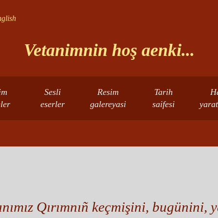
glish
Vetanimnin hoş aenki...
im
Sesli
Resim
Tarih
H
eler
eserler
galereyasi
saifesi
yarat
anımız Qırımnıñ keçmişini, bugünini, y