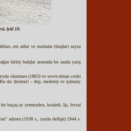
i, iyül 10.
ibarı, em adlar ve nushalar (tirajlar) sayısı
ğan türkiy halqlar arasında bu saada yarış
z peyda olunması (1883) ve sovet-alman cenki
 Bu da: ilerimiz! – dep, medeniy ve içtimaiy
ir buçıq ay yetmezden, kestirdi. İşi, fevral
rım" adınen (1938 s., yazda deñişti) 1944 s.