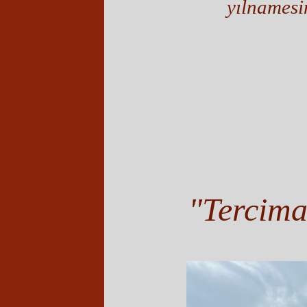
yılnamesi
"Tercima