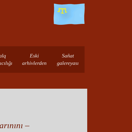
alq
Eski
Sañat
ıcılığı
arhivlerden
galereyası
arınını –