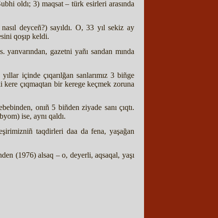
bhi oldı; 3) maqsat – türk esirleri arasında
asıl deyceñ?) sayıldı. O, 33 yıl sekiz ay
ini qoşıp keldi.
 s. yanvarından, gazetni yañı sandan mında
ıllar içinde çıqarılğan sanlarımız 3 biñge
eki kere çıqmaqtan bir kerege keçmek zoruna
bebinden, onıñ 5 biñden ziyade sanı çıqtı.
byom) ise, aynı qaldı.
eşirimizniñ taqdirleri daa da fena, yaşağan
en (1976) alsaq – o, deyerli, aqsaqal, yaşı