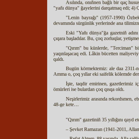
Asılında, onıñnen bağlı bir qaç husus
"yañı dünya" ğayelerini darqatmaq edi; 4) 
"Lenin bayrağı" (1957-1990) Özbeks
devamında sürgünlik yerlerinde ana tilimizn
Eski "Yañı dünya"ğa gazetniñ adını 
çıqara başladılar. Bu, çoq zorluqlar, yetişm
"Qırım" bu künlerde, "Terciman" bir
yaqınlaşacaq edi. Lâkin bücetten maliyeviy
qaldı.
Bugün körmektemiz: ale daa 2311-ncı
Amma o, çoq yıllar eki saifelik kölemde derc
İşte, taqdir emirinen, gazetlerimiz 
ömürleri ise bulardan çoq qısqa oldı.
Neşirlerimiz arasında rekordsmen, eb
48-ge kete…
"Qırım" gazetiniñ 35 yıllığını qayd et
– Şevket Ramazan (1941-2011, Allanıñ 
– Refat Ahtem, 88 yaşında, Alla sağlığı