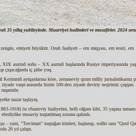
 35 yıllıq yubileyinde. Muarriyet hadimleri ve musafirler. 2024 senes
 zengin, emiyeti büyüktir. Onıñ faaliyeti – em miqyası, em tesiri, em it
, XIX asırnıñ soñu – XX asırnıñ başlarında Rusiye imperiyasında yaşa
ıp çıqacağında iç şübe yoq.
mail Kerimniñ aytqanlarına köre, zemaneviy qırım milliy jurnalistikamı
 ziyade vaqıt arasında bizim 100-den ziyade deviriy neşirimiz çıqqan.
 raqamdır.
yetke nazar taşlayıq.
83-1918) öz efsaneviy faaliyetini, belli olğanı kibi, 35 yaşına tamam b
i, ebediylike musaviy toqtatılmaq zoruna qalındı.
şu – yani, "Terciman" toqtağan künleri, başlanıp, soñki sanı "Qızıl Qı
u 26 yıl çalıştı.