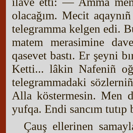
ilâve etti: — Amma men
olacağım. Mecit aqaynıñ 
telegramma kelgen edi. B
matem merasimine davet
qasevet bastı. Er şeyni bı
Ketti... lâkin Nafeniñ o
telegrammadaki sözlerniñ
Alla köstermesin. Men 
yufqa. Endi sancım tutıp 
Çauş ellerinen samayla