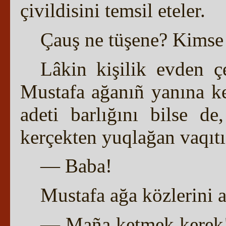
çivildisini temsil eteler.
Çauş ne tüşene? Kimse
Lâkin kişilik evden ç
Mustafa ağanıñ yanına k
adeti barlığını bilse de
kerçekten yuqlağan vaqıtı 
— Baba!
Mustafa ağa közlerini a
— Maña ketmek kerek!