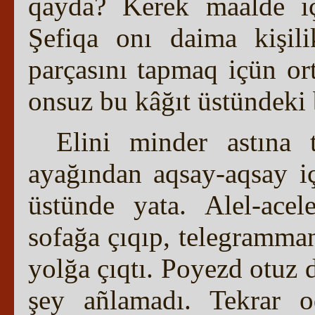
qayda? Kerek maalde iç
Şefiqa onı daima kişil
parçasını tapmaq içün or
onsuz bu kâğıt üstündeki b
Elini minder astına 
ayağından aqsay-aqsay iç
üstünde yata. Alel-acel
sofağa çıqıp, telegramman
yolğa çıqtı. Poyezd otuz d
şey añlamadı. Tekrar oq