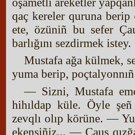
oşametli areketler yapqanl
qaç kereler quruna berip
ete, özüniñ bu sefer Ça
barlığını sezdirmek istey.
Mustafa ağa külmek, se
yuma berip, poçtalyonnıñ
— Sizni, Mustafa em
hihıldap küle. Öyle şeñ 
zevqlı olıp körüne. — Yuq
ekensiñiz... — Çauş qızğ