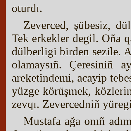
oturdı.
Zeverced, şübesiz, dül
Tek erkekler degil. Oña q
dülberligi birden sezile.
olamaysıñ. Çeresiniñ ay
areketindemi, acayip teb
yüzge körüşmek, közlerin
zevqı. Zevercedniñ yüregi
Mustafa ağa onıñ adıml