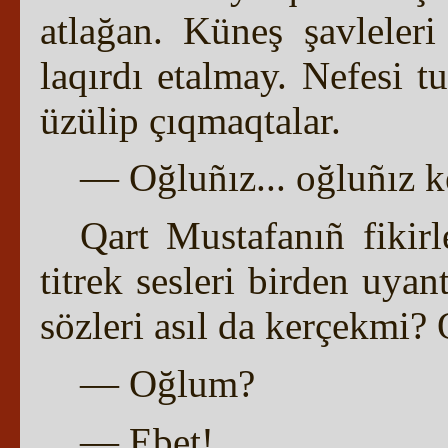
atlağan. Küneş şavleleri
laqırdı etalmay. Nefesi tu
üzülip çıqmaqtalar.
— Oğluñız... oğluñız k
Qart Mustafanıñ fikir
titrek sesleri birden uya
sözleri asıl da kerçekmi? 
— Oğlum?
— Ebet!