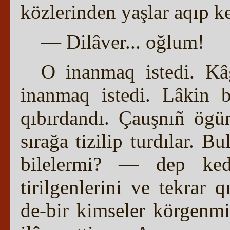
közlerinden yaşlar aqıp ket
— Dilâver... oğlum!
O inanmaq istedi. Kâğ
inanmaq istedi. Lâkin 
qıbırdandı. Çauşnıñ ögü
sırağa tizilip turdılar. 
bilelermi? — dep ked
tirilgenlerini ve tekrar q
de-bir kimseler körgenm