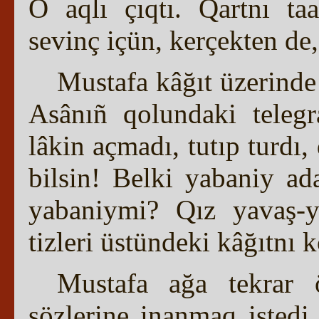
O aqlı çıqtı. Qartnı ta
sevinç içün, kerçekten 
Mustafa kâğıt üzerinde 
Asânıñ qolundaki telegr
lâkin açmadı, tutıp turdı,
bilsin! Belki yabaniy 
yabaniymi? Qız yavaş-y
tizleri üstündeki kâğıtnı k
Mustafa ağa tekrar 
sözlerine inanmaq istedi.