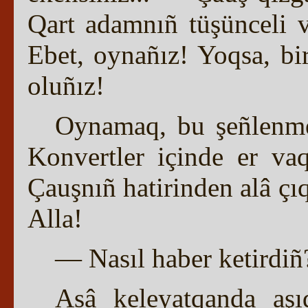
Qart adamnıñ tüşünceli 
Ebet, oynañız! Yoqsa, b
oluñız!
Oynamaq, bu şeñlenme
Konvertler içinde er vaq
Çauşnıñ hatirinden alâ çı
Alla!
— Nasıl haber ketirdiñ
Asâ keleyatqanda aşı