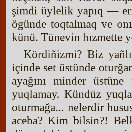
şimdi üylelik yapıq — er
ögünde toqtalmaq ve onı
künü. Tünevin hızmette yor
Kördiñizmi? Biz yañl
içinde set üstünde oturğan
ayağını minder üstüne
yuqlamay. Kündüz yuqlağ
oturmağa... nelerdir hus
aceba? Kim bilsin?! Bel