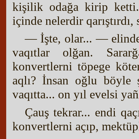
kişilik odağa kirip kett
içinde nelerdir qarıştırdı,
— İşte, olar... — elind
vaqıtlar olğan. Sararğ
konvertlerni töpege köte
aqlı? İnsan oğlu böyle
vaqıtta... on yıl evelsi ya
Çauş tekrar... endi qaç
konvertlerni açıp, mektüp