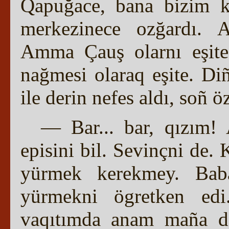
Qapuğace, bana bizim k
merkezinece ozğardı. A
Amma Çauş olarnı eşite. 
nağmesi olaraq eşite. Diñ
ile derin nefes aldı, soñ 
— Bar... bar, qızım!
episini bil. Sevinçni de. 
yürmek kerekmey. Bab
yürmekni ögretken ed
vaqıtımda anam maña dar