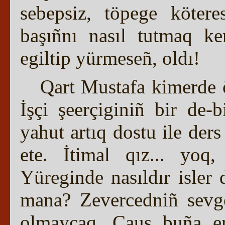
sebepsiz, töpege köter
başıñnı nasıl tutmaq ker
egiltip yürmeseñ, oldı!
Qart Mustafa kimerde öz
İşçi şeerçiginiñ bir de-
yahut artıq dostu ile der
ete. İtimal qız... yoq
Yüreginde nasıldır isler
mana? Zevercedniñ sevg
olmaycaq. Çauş buña em