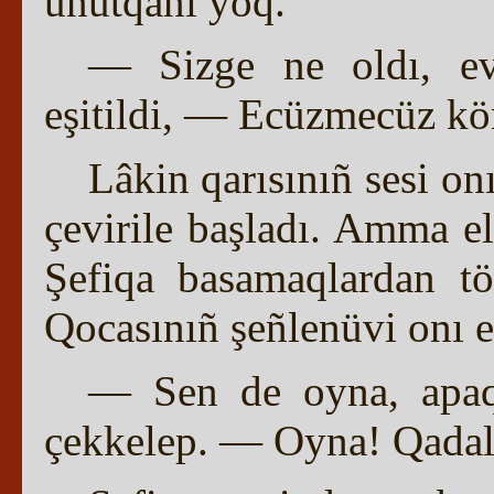
unutqanı yoq.
— Sizge ne oldı, ev
eşitildi, — Ecüzmecüz k
Lâkin qarısınıñ sesi on
çevirile başladı. Amma el
Şefiqa basamaqlardan tö
Qocasınıñ şeñlenüvi onı e
— Sen de oyna, apaqa
çekkelep. — Oyna! Qadal