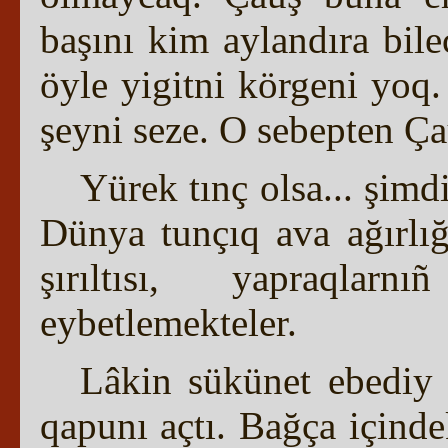
başını kim aylandıra bil
öyle yigitni körgeni yoq
şeyni seze. O sebepten Çau
Yürek tınç olsa... şimdi
Dünya tunçıq ava ağırlığ
şırıltısı, yapraqlarn
eybetlemekteler.
Lâkin sükünet ebediy 
qapunı açtı. Bağça içind