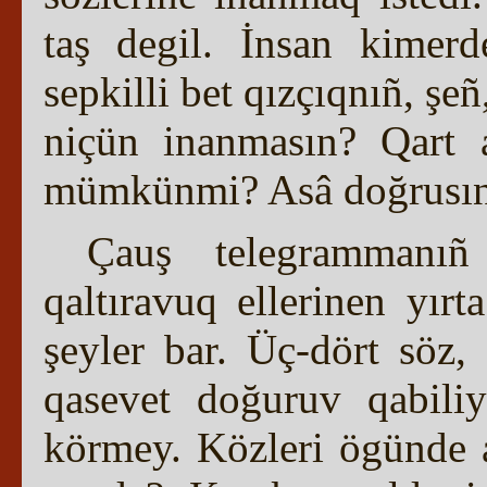
taş degil. İnsan kimer
sepkilli bet qızçıqnıñ, şe
niçün inanmasın? Qart 
mümkünmi? Asâ doğrusını
Çauş telegrammanıñ 
qaltıravuq ellerinen yırta
şeyler bar. Üç-dört söz
qasevet doğuruv qabili
körmey. Közleri ögünde a