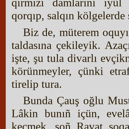
qırmızı damlarını iyül 
qorqıp, salqın kölgelerde
Biz de, müterem oquyıcı
taldasına çekileyik. Aza
işte, şu tula divarlı evçi
körünmeyler, çünki etra
tirelip tura.
Bunda Çauş oğlu Musta
Lâkin bunıñ içün, evel
keçmek, soñ Ravat soqa