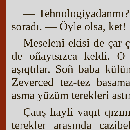
— Tehnologiyadanmı?.
soradı. — Öyle olsa, ket!
Meseleni ekisi de çar-ç
de oñaytsızca keldi. O 
aşıqtılar. Soñ baba külü
Zeverced tez-tez basama
asma yüzüm terekleri astı
Çauş hayli vaqıt qızın
terekler arasında cazibe