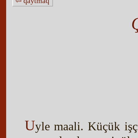
⇦ qaytmaq
U
yle maali. Küçük işç