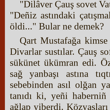
"Dilâver Çauş sovet Vat
"Deñiz astındaki çatışma
öldi..." Bular ne demek?
Qart Mustafağa kimse 
Divarlar sustılar. Çauş s
sükünet ükümran edi. Özü
sağ yanbaşı astına tıq
sebebinden asıl olğan yan
tanıdı ki, yeñi haberniñ
ağlap yiberdi. Közyaşları