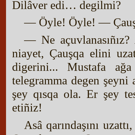
Dilâver edi… degilmi?
— Öyle! Öyle! — Çauş 
— Ne açuvlanasıñız? 
niayet, Çauşqa elini uzat
digerini... Mustafa ağ
telegramma degen şeyni a
şey qısqa ola. Er şey t
etiñiz!
Asâ qarındaşını uzatt