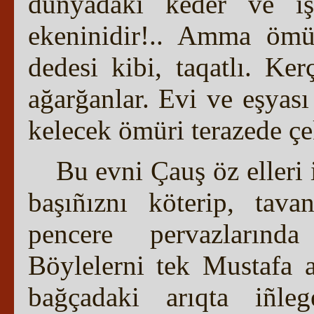
dünyadaki keder ve iş
ekeninidir!.. Amma ömü
dedesi kibi, taqatlı. Ker
ağarğanlar. Evi ve eşyas
kelecek ömüri terazede çe
Bu evni Çauş öz elleri 
başıñıznı köterip, tav
pencere pervazlarınd
Böylelerni tek Mustafa a
bağçadaki arıqta iñleg