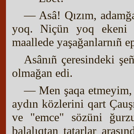
— Asâ! Qızım, adamğ
yoq. Niçün yoq ekeni 
maallede yaşağanlarnıñ epi
Asânıñ çeresindeki şe
olmağan edi.
— Men şaqa etmeyim, 
aydın közlerini qart Çauş
ve "emce" sözüni ğurzu
balalıqtan tatarlar arası