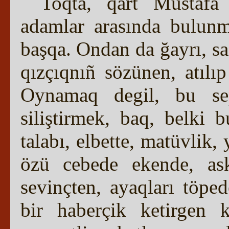
Toqta, qart Mustafa
adamlar arasında bulunm
başqa. Ondan da ğayrı, saç
qızçıqnıñ sözünen, atılı
Oynamaq degil, bu sepk
siliştirmek, baq, belki
talabı, elbette, matüvlik,
özü cebede ekende, ask
sevinçten, ayaqları töped
bir haberçik ketirgen 