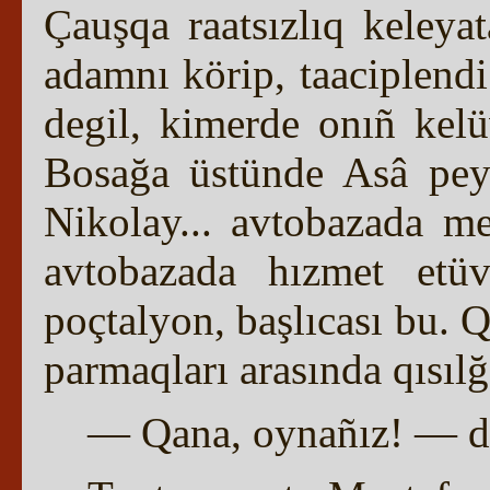
Çauşqa raatsızlıq keleyat
adamnı körip, taaciplendi
degil, kimerde onıñ kelü
Bosağa üstünde Asâ pey
Nikolay... avtobazada m
avtobazada hızmet et
poçtalyon, başlıcası bu. 
parmaqları arasında qısıl
— Qana, oynañız! — de