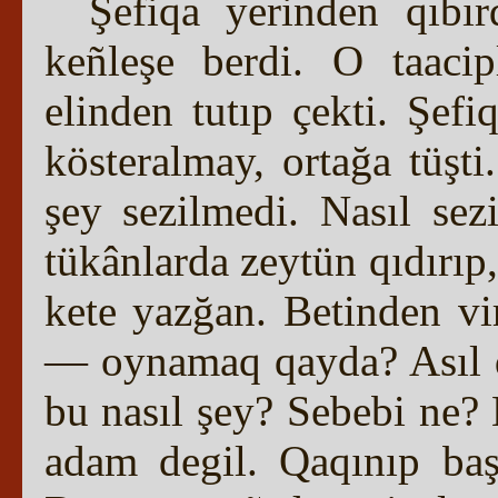
Şefiqa yerinden qıbı
keñleşe berdi. O taacip
elinden tutıp çekti. Şefi
kösteralmay, ortağa tüşt
şey sezilmedi. Nasıl sez
tükânlarda zeytün qıdırıp
kete yazğan. Betinden vi
— oynamaq qayda? Asıl 
bu nasıl şey? Sebebi ne?
adam degil. Qaqınıp baş