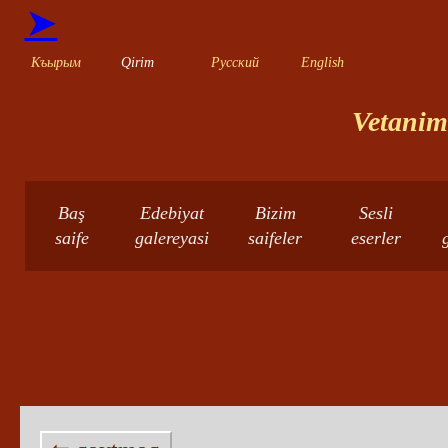
➤
Къырым
Qirim
Русский
English
Vetanimn
Baş
Edebiyat
Bizim
Sesli
saife
galereyasi
saifeler
eserler