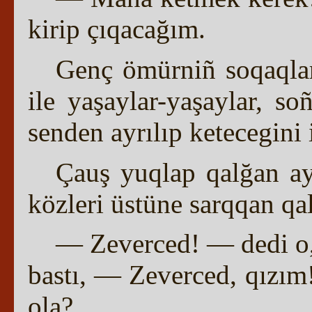
kirip çıqacağım.
Genç ömürniñ soqaqlar
ile yaşaylar-yaşaylar, s
senden ayrılıp ketecegini 
Çauş yuqlap qalğan aya
közleri üstüne sarqqan qal
— Zeverced! — dedi o, t
bastı, — Zeverced, qızım
ola?