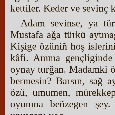
kettiler. Keder ve sevinç 
Adam sevinse, ya tür
Mustafa ağa türkü aytmağ
Kişige özüniñ hoş islerin
kâfi. Amma gençliginde
oynay turğan. Madamki öy
bermesin? Barsın, sağ ay
özü, umumen, mürekkep 
oyunına beñzegen şey. 