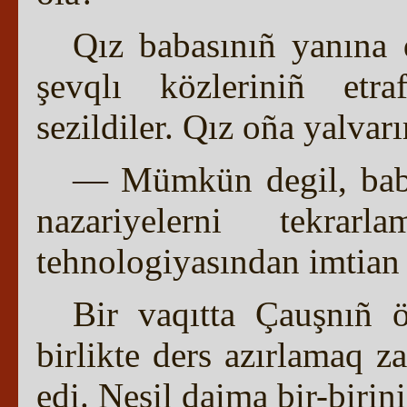
Qız babasınıñ yanına d
şevqlı közleriniñ etra
sezildiler. Qız oña yalvarı
— Mümkün degil, bab
nazariyelerni tekra
tehnologiyasından imtian
Bir vaqıtta Çauşnıñ 
birlikte ders azırlamaq z
edi. Nesil daima bir-birini