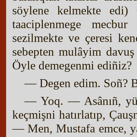
söylene kelmekte edi)
taaciplenmege mecbur
sezilmekte ve çeresi ken
sebepten mulâyim davuş 
Öyle demegenmi ediñiz?
— Degen edim. Soñ? Bu
— Yoq. — Asânıñ, yüzü
keçmişni hatırlatıp, Çau
— Men, Mustafa emce, yañ