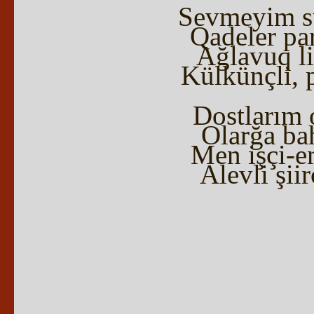
Sevmeyim sü
Qadeler pa
Ağlavuq li
Külkünçli, p
Dostlarım 
Olarğa bah
Men işçi-e
Alevli şii