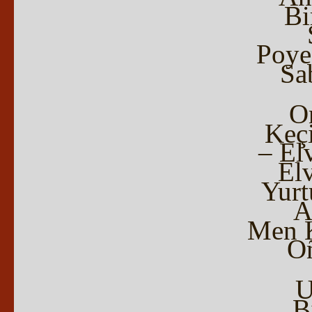
Bi
Poye
Sa
On
Keç
– El
El
Yur
A
Men K
O
U
B