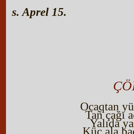
s. Aprel 15.
ÇÖ
Ocaqtan yü
Tañ çağı a
Yalıda ya
Küç ala ba