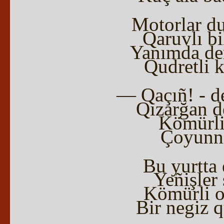
Motorlar du
Qaruvlı bi
Yanımda de
Qudretli k
— Qaçıñ! - dey
Qızarğan d
Kömürli 
Çoyunnı
Bu yurtta 
Yeñişler 
Kömürli o
Bir negiz q