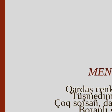
MEN
Qardaş cen
Tüşmedim 
Çoq sorsañ, d
Boranlı 