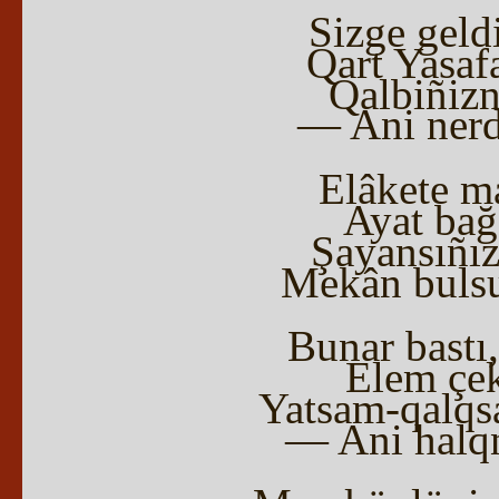
Sizge geldi
Qart Yasaf
Qalbiñizn
— Ani nerd
Elâkete m
Ayat bağş
Şayansıñız
Mekân bulsu
Bunar bastı,
Elem çeke
Yatsam-qalqs
— Ani halqn