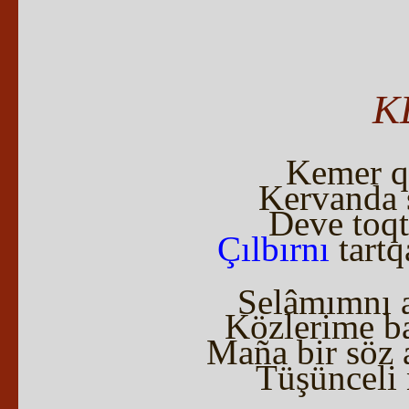
K
Kemer qa
Kervanda 
Deve toqt
Çılbırnı
tartq
Selâmımnı 
Közlerime b
Maña bir söz 
Tüşünceli 