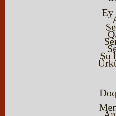
Ey 
Se
Q
Se
Se
Şu 
Ürk
Doq
Men
An