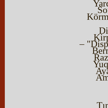
Yar
So
Körme
Di
Kir
– "Disp
Ber
Raz
Yuql
Ay
Ama
Tın