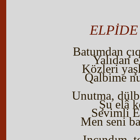
ELPİDE 
Batumdan çıq
Yalıdan e
Közleri yaş
Qalbime nu
Unutma, dülbe
Şu elâ k
Sevimli E
Men seni ba
Incındım, te