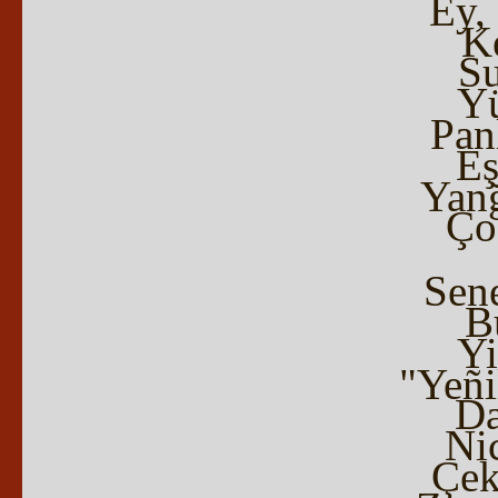
Ey,
Ke
Su
Yü
Pan
Eş
Yanğ
Ço
Sen
B
Yi
"Yeñ
Da
Nic
Çek