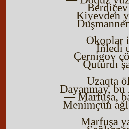
Berdiçev 
Kiyevden ye
Duşmannen 
Okoplar i
İñledi u
Çernigov çö
Quturdı şa
Uzaqta ö
Dayanmay, bu k
— Marfuşa, ba
Menimçün ağ
Marfuşa yaş