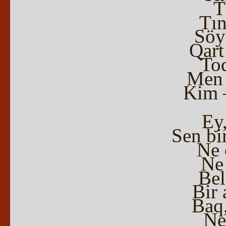
T
Tın
Söy
Qart
Toq
Men 
Kim –
Ey,
Sen bi
Ne 
Ne 
Bel
Bir 
Baq,
Ne