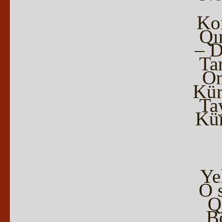
Ko
Qır
– D
Ta
On
Kür
Ta
Kü
Ye
O 
Q
B