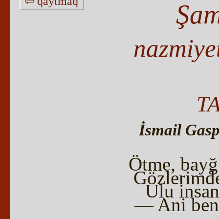
⇦ qaytmaq
Şam
nazmiye
T
İsmail Gasp
Ötme, bayğu
Gözlerimde
Ulu insan
— Ani beni