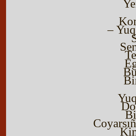
Ye
Kom
– Yuq
S
Sen
Te
Eg
Bu
Bi
Yuq
Doz
Bi
Coyarsı
Kim