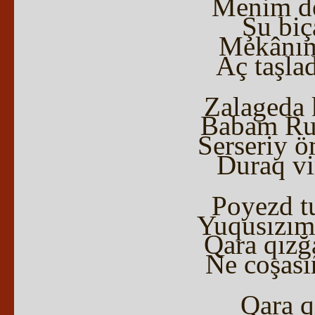
Menim de
Şu biç
Mekânımı
Aç taşlad
Zalageda
Babam Rum
Serseriy 
Duraq vir
Poyezd t
Yuqusızım
Qara qızğ
Ne coşası
Qara qı