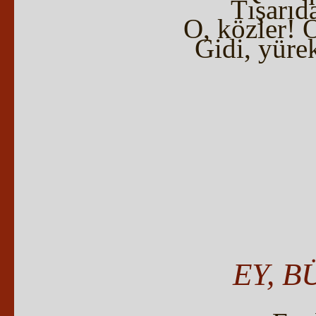
Tışarıd
O, közler! 
Gidi, yürek
EY, 