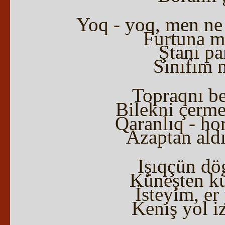
Yoq - yoq, men ne
Furtuna ma
Ştanı pa
Sınıfım m
Topraqnı be
Bilekni çerme
Qaranlıq - ho
Azaptan ald
Işıqçün dö
Küneşten küç
İsteyim, er
Keniş yol i