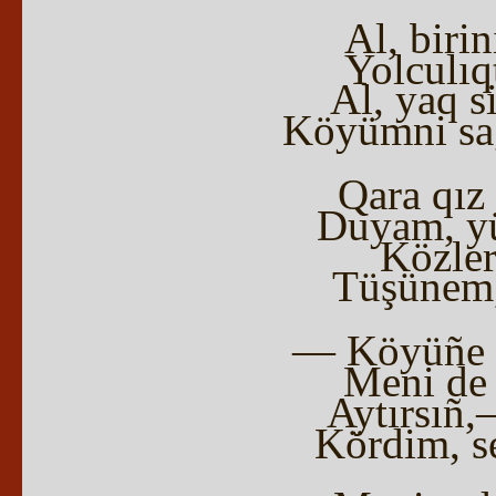
Al, birin
Yolculıq
Al, yaq s
Köyümni sağ
Qara qız
Duyam, yür
Közler
Tüşünem, 
— Köyüñe q
Meni de 
Aytırsıñ,
Kördim, se