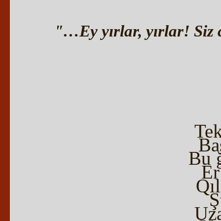
"…Ey yırlar, yırlar! Siz
Tek
Ba
Bu 
Er
Qıl
Ş
Uz