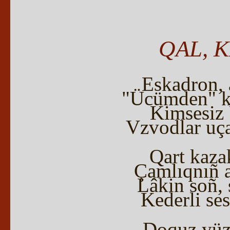
QAL, 
Eskadron, a
"Ücümden" ke
Kimsesiz 
Vzvodlar uç
Qart kazak
Çamlıqnıñ a
Lâkin soñ, 
Kederli ses
— Doquz yüz 