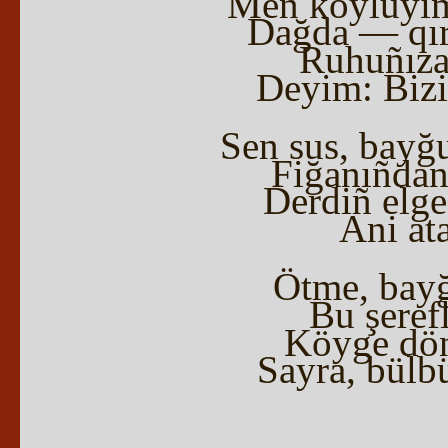
Men köylüyim.
Dağda — qır
Ruhuñıza
Deyim: Bizi
Sen sus, bayğ
Fiğanıñdan
Derdiñ elge
Ani ata
Ötme, bayğ
Bu şerefl
Köyge dön
Sayra, bülbü