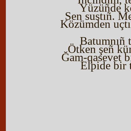
Yüzüñde ke
Sen sustıñ. M
Közümden uçtı
Batumnıñ t
Ötken şeñ kü
Ğam-qasevet b
Elpide bir