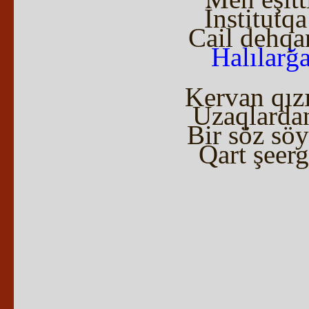
İnstitutq
Cail dehqa
Halılarğ
Kervan qızı
Uzaqlardan
Bir söz söy
Qart şeerg