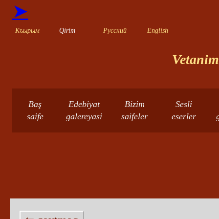
➤
Къырым
Qirim
Русский
English
Vetanimn
Baş
Edebiyat
Bizim
Sesli
saife
galereyasi
saifeler
eserler