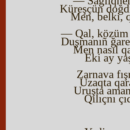
— Sağlıqnen 
Küreşçün doğdı
Men, belki, 
— Qal, közüm Z
Duşmanıñ ğarez
Men nasıl q
Eki ay yaş
Zarnava fış
Uzaqta qar
Uruşta aman
Qılıçnı ç