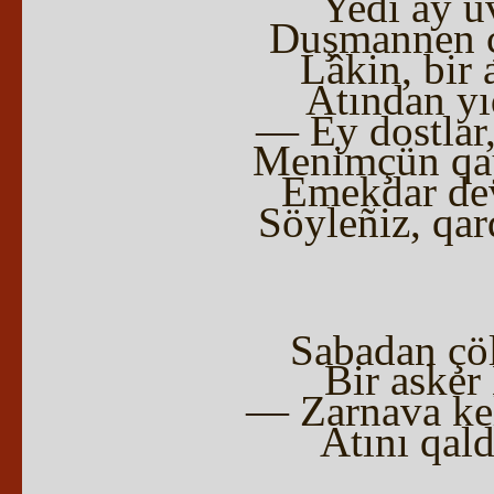
Yedi ay u
Duşmannen ça
Lâkin, bir 
Atından yı
— Ey dostlar,
Menimçün qay
Emekdar dev
Söyleñiz, qar
Sabadan çöl
Bir asker
— Zarnava ke
Atını qald