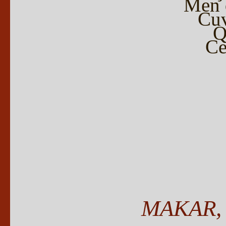
Men d
Cuv
Q
Ce
MAKAR, 