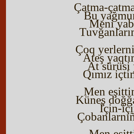
Çatma-çatma
Bu yağmurs
Meni yab
Tuvğanları
Çoq yerlern
Ateş yaqtı
At sürüsi
Qımız içti
Men eşitti
Küneş doğğa
İçin-iç
Çobanlarnıñ
Men eşitt