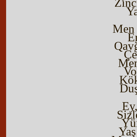
Zınc
Ya
Men 
Er
Qavğ
Çe
Men
Vo
Kök
Duş
Ey
Siz
Yür
Yaş