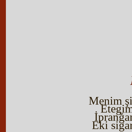
Menim şi
Etegimd
İpranğa
Eki siga