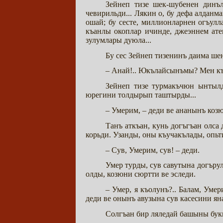
Зейнеп тизе шек-шубенен динъ
чевирильди... Лякин о, бу дефа алдан
ошай; бу сесте, миллионларнен огъул
къанлы окоплар ичинде, джеэннем ат
зулумлары дуюла...
Бу сес Зейнеп тизенинъ даима ше
– Анай!.. Юкълайсынъмы? Мен къ
Зейнеп тизе турмакъчюн ынтылд
юрегини толдырып таштырды...
– Умерим, – деди ве ананынъ коз
Танъ аткъан, кунь догъгъан олса
корьди. Узанды, оны къучакълады, опь
– Сув, Умерим, сув! – деди.
Умер турды, сув савутына догъру
олды, козюни сюртти ве эследи.
– Умер, я къолунъ?.. Балам, Ум
деди ве онынъ авузына сув касесини 
Солгъан бир ляледай башыны буки