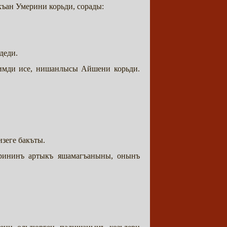
къан Умерини корьди, сорады:
 деди.
имди исе, нишанлысы Айшени корьди.
изеге бакъты.
ерининъ артыкъ яшамагъаныны, онынъ