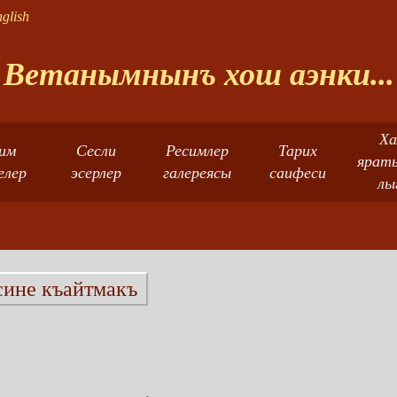
glish
Ветанымнынъ хош аэнки...
Ха
им
Сесли
Ресимлер
Тарих
ярат
елер
эсерлер
галереясы
саифеси
лы
ине къайтмакъ