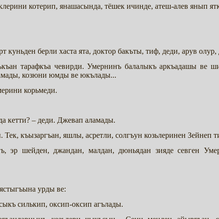
лерини котерип, янашасында, тёшек ичинде, атеш-алев янып ят
рт куньден берли хаста ята, доктор бакъты, тиф, деди, арув олур,
къан тарафкъа чевирди. Умернинъ балалыкъ аркъадашы ве ш
мады, козюни юмды ве юкълады...
мерини корьмеди.
а кетти? – деди. Джевап аламады.
Тек, къызаргъан, яшлы, асретли, солгъун козьлеринен Зейнеп т
ъ, эр шейден, джандан, малдан, дюньядан зияде севген Ум
ястыгъына урды ве:
сыкъ силькип, оксип-оксип агълады.