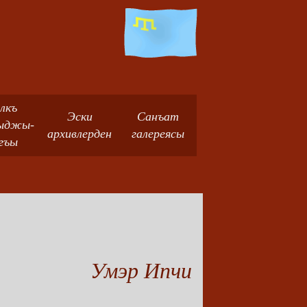
лкъ
Эски
Санъат
ыджы-
архивлерден
галереясы
гъы
Умэр Ипчи