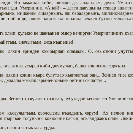
ленди. Эр заманки киби, шимди де, алдандым, деди. Умютс
магъан эди. Умерининъ «Анай!» – деген давушыны текрар эшитти.
ларнынъ, нишанлы яшларнынъ, яш бабаларнынъ, миллионларнен 
еши тюбюнде, олюм панджасы астында чеккен бутюн мешакъат
нъ олып, кулькю ве шакъанен омюр кечирген Умерчигининъ къайг
айттым, аначыгъым, ачса къапыны!
ы, лякин еринден къыбырдап оламады. О, озь-озюни унутты
ю, татлы юкъусырар киби джумулып, башы кокюсине саркъты...
 да, лякин кокни къара булутлар къаплагъан эди... Зейнеп тизе
ти, джыллы козьяшларынен онынъ бетини сылатты...
лды. Зейнеп тизе, азып-тозгъан, чубукъдай кесильген Умерине б
ерим, къозучыгъым, къолсызмы къалдынъ, яврум!.. Ах, нечюн, 
янаштыргъан тосуныны кокюсине басып, агълайджакъ олды. Ляки
п, озюни ястыкъкъа урды...