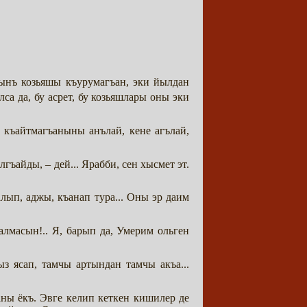
нынъ козьяшы къурумагъан, эки йылдан
са да, бу асрет, бу козьяшлары оны эки
 къайтмагъаныны анълай, кене агълай,
лгъайды, – дей... Ярабби, сен хысмет эт.
ып, аджы, къанап тура... Оны эр даим
лмасын!.. Я, барып да, Умерим ольген
з ясап, тамчы артындан тамчы акъа...
ьаны ёкъ. Эвге келип кеткен кишилер де