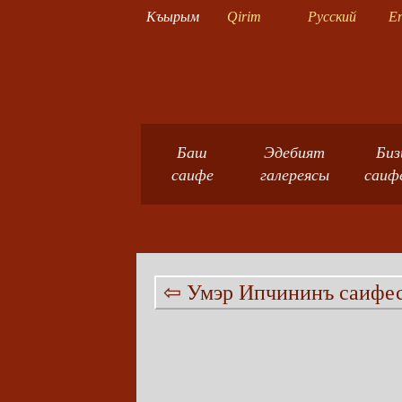
Къырым
Qirim
Русский
En
Баш
Эдебият
Биз
саифе
галереясы
саиф
⇦ Умэр Ипчининъ саифес