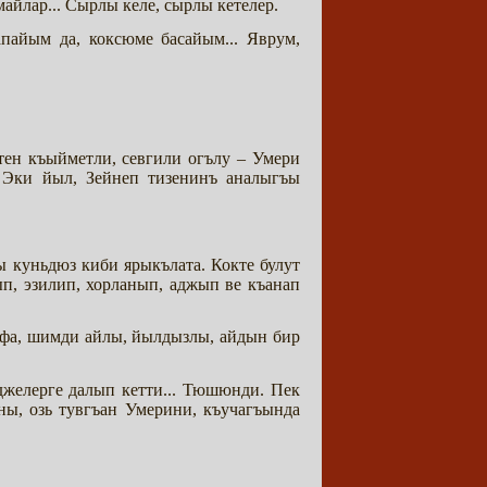
айлар... Сырлы келе, сырлы кетелер.
апайым да, коксюме басайым... Яврум,
стен къыйметли, севгили огълу – Умери
. Эки йыл, Зейнеп тизенинъ аналыгъы
 куньдюз киби ярыкълата. Кокте булут
п, эзилип, хорланып, аджып ве къанап
ефа, шимди айлы, йылдызлы, айдын бир
джелерге далып кетти... Тюшюнди. Пек
ы, озь тувгъан Умерини, къучагъында