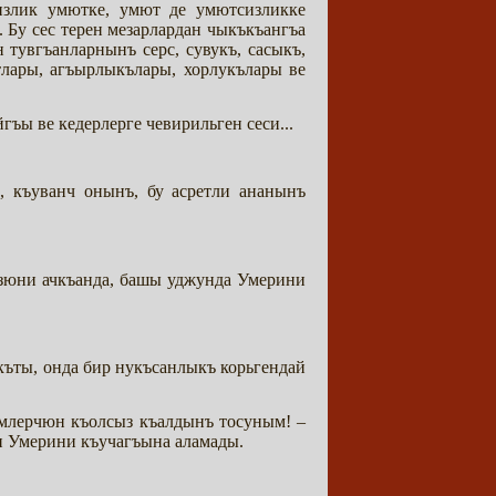
излик умютке, умют де умютсизликке
 Бу сес терен мезарлардан чыкъкъангъа
тувгъанларнынъ серс, сувукъ, сасыкъ,
лары, агъырлыкълары, хорлукълары ве
ъы ве кедерлерге чевирильген сеси...
, къуванч онынъ, бу асретли ананынъ
 козюни ачкъанда, башы уджунда Умерини
акъты, онда бир нукъсанлыкъ корьгендай
кимлерчюн къолсыз къалдынъ тосуным! –
н Умерини къучагъына аламады.