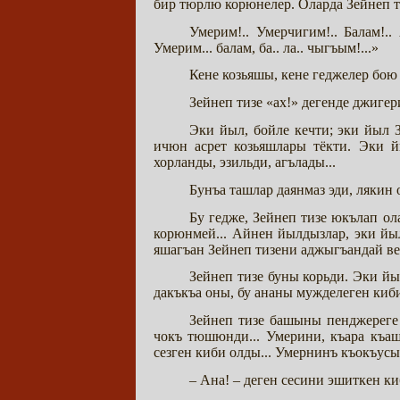
бир тюрлю корюнелер. Оларда Зейнеп ти
Умерим!.. Умерчигим!.. Балам!.
Умерим... балам, ба.. ла.. чыгъым!...»
Кене козьяшы, кене геджелер бою 
Зейнеп тизе «ах!» дегенде джигер
Эки йыл, бойле кечти; эки йыл 
ичюн асрет козьяшлары тёкти. Эки й
хорланды, эзильди, агълады...
Бунъа ташлар даянмаз эди, лякин
Бу гедже, Зейнеп тизе юкълап о
корюнмей... Айнен йылдызлар, эки йы
яшагъан Зейнеп тизени аджыгъандай ве
Зейнеп тизе буны корьди. Эки й
дакъкъа оны, бу ананы мужделеген киби 
Зейнеп тизе башыны пенджереге 
чокъ тюшюнди... Умерини, къара къа
сезген киби олды... Умернинъ къокъус
– Ана! – деген сесини эшиткен ки