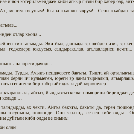
зе ичюн котерильмейджек киби агьыр гизли бир хабер бар, айтм
. Ах, меним тосуным! Къара къашлы яврум!.. Сени къайдан т
агълав...
инден отлар къопа...
Зейнеп тизе агълады. Эки йыл, дюньяда эр шейден азиз, эр ке
ыл, геджелери юкъусыз, сандыракълав, агълавларнен кечти..
 онынъ ана юреги даянды.
ламады. Турды. Ачыкъ пенджереге бакъты. Тышта ай орталыкъны
лдан берли ич кульмеген, юреги эр даим тырналып, агъырлашы
 онъа севинчли бир хабер айтаджакъдай корюнелер...
ыл къаранлыкъ, айсыз, йылдызсыз кечкен омюрини биринджи д
кельди... .
таяндырды, ах чекти. Айгъа бакъты, бакъты да, терен тюшюн
шлы тосуныны, тюшюнди. Оны якъында сезген киби олды... Он
ыны дуйгъан киби олды ве онынъ:
би олды.