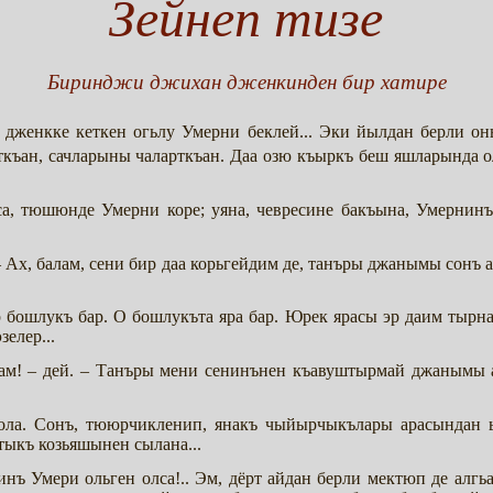
Зейнеп тизе
Биринджи джихан дженкинден бир хатире
, дженкке кеткен огьлу Умерни беклей... Эки йылдан берли о
ткъан, сачларыны чаларткъан. Даа озю къыркъ беш яшларында ол
а, тюшюнде Умерни коре; уяна, чевресине бакъына, Умернинъ
 – Ах, балам, сени бир даа корьгейдим де, танъры джанымы сонъ а
бошлукъ бар. О бошлукъта яра бар. Юрек ярасы эр даим тырнал
зелер...
алам! – дей. – Танъры мени сенинънен къавуштырмай джанымы а
тола. Сонъ, тююрчикленип, янакъ чыйырчыкълары арасындан ы
тыкъ козьяшынен сылана...
енинъ Умери ольген олса!.. Эм, дёрт айдан берли мектюп де алг