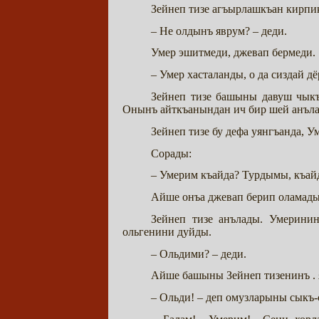
Зейнеп тизе агъырлашкъан кирпик
– Не олдынъ яврум? – деди.
Умер эшитмеди, джевап бермеди.
– Умер хасталанды, о да сиздай дё
Зейнеп тизе башыны давуш чыкъ
Онынъ айткъанындан ич бир шей анъла
Зейнеп тизе бу дефа уянгъанда, У
Сорады:
– Умерим къайда? Турдымы, къайд
Айше онъа джевап берип оламады. 
Зейнеп тизе анълады. Умеринин
ольгенини дуйды.
– Ольдими? – деди.
Айше башыны Зейнеп тизенинъ . 
– Ольди! – деп омузларыны сыкъ-