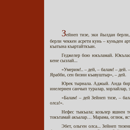
З
ейнеп тизе, эки йылдан берли
берли чеккен асрети кунь – куньден ар
къатына къартайткъан.
Геджелер бою юкъламай. Юкълас
кене сызлай...
«Умерим!.. – дей, – балам! – дей.
Ярабби, сен бизни къавуштыр», – дей.
Юрек тырнала. Аджый. Анда бир 
инелернен санчып туралар, хорлайлар, э
«Балам! – дей Зейнеп тизе, – б
олса!».
Нефес тыкъала; козьлер яшнен 
токътамай акъалар… Марама, оглюк, яс
Эбет, ольген олса... Зейнеп тиз