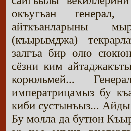
сайгъылы векиллерини
окъугъан генерал,
айткъанларыны мы
(къырымджа) текрарла
залгъа бир олю сюкюн
сёзни ким айтаджакътыр
корюльмей... Гене
императрицамыз бу къа
киби сустынъыз... Айды 
Бу молла да бутюн Къыр