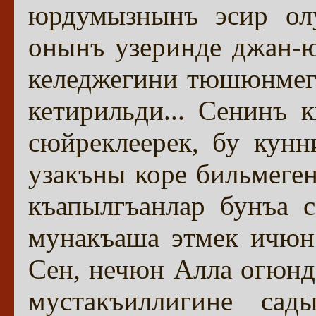
юрдумызнынъ эсир олу
онынъ узеринде джан-ю
келеджегини тюшюнмеге
кетирильди... Сенинъ 
сюйреклеерек, бу кун
узакъны коре бильмеге
къапылгъанлар бунъа с
мунакъаша этмек ичюн 
Сен, нечюн Алла огюн
мустакъиллигине сад