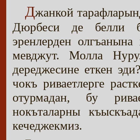
Д
жанкой тарафларын
Дюрбеси де белли 
эренлерден олгъанына
мевджут. Молла Нуру
дереджесине еткен эди
чокъ риваетлерге раст
отурмадан, бу рива
нокъталарны къыскъад
кечеджекмиз.