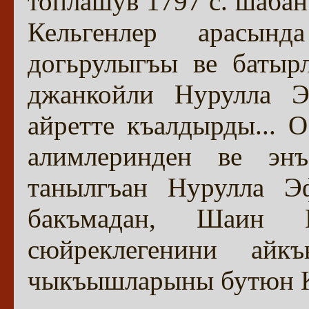
топлашув 1797 с. шаба
Кельгенлер арасын
догьрулыгъы ве батыр
джанкойли Нурулла Э
айретте къалдырды...
алимлеринден ве энъ
танылгъан Нурулла Э
бакъмадан, Шаин 
сюйреклегенини ай
чыкъышларыны бутюн К