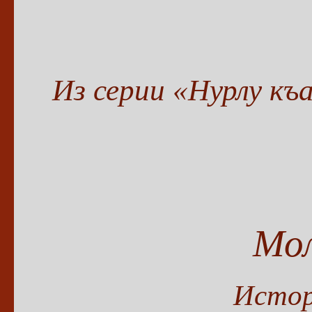
Из серии «Нурлу къ
Мол
Истор