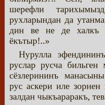
шерефли тарихымызд
рухларындан да утанма
дин ве не де халкъ 
ёкътыр!..»
Нурулла эфендининъ
руслар русча бильген
сёзлерининъ манасыны
рус аскери иле зорне
залдан чыкъараракъ, тев