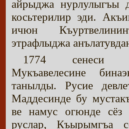
айрыджа нурлулыгъы д
косьтерилир эди. Акъ
ичюн Къуртвелини
этрафлыджа анълатувдан 
1774 сенеси яп
Мукъавелесине бина
танылды. Русие девл
Маддесинде бу мустак
ве намус огюнде сёз 
руслар, Къырымгъа с