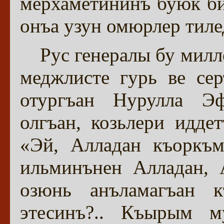
мерхаметининъ буюк би
онъа узун омюрлер тилед
Рус генералы бу мил
меджлисте гурь ве се
отургъан Нурулла Э
олгъан, козьлери идде
«Эй, Алладан къоркъм
ильминънен Алладан, 
озюнь анъламагъан к
этесинъ?.. Къырым м