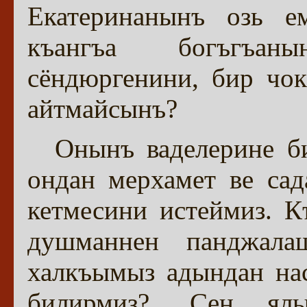
Екатеринанынъ озь е
къангъа богъгъан
сёндюргенини, бир чо
айтмайсынъ?
Онынъ ваделерине б
ондан мерхамет ве са
кетмесини истеймиз. 
душманнен панджала
халкъымыз адындан нас
билирмиз?.. Сен, ял