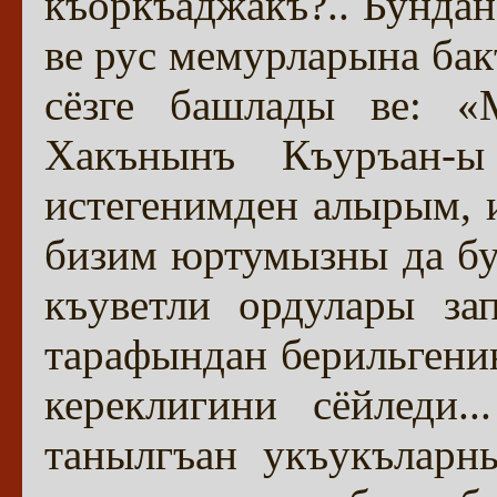
къоркъаджакъ?.. Бундан
ве рус мемурларына бак
сёзге башлады ве: «
Хакънынъ Къуръан-ы
истегенимден алырым, 
бизим юртумызны да б
къуветли ордулары за
тарафындан берильгени
кереклигини сёйледи.
танылгъан укъукъларн