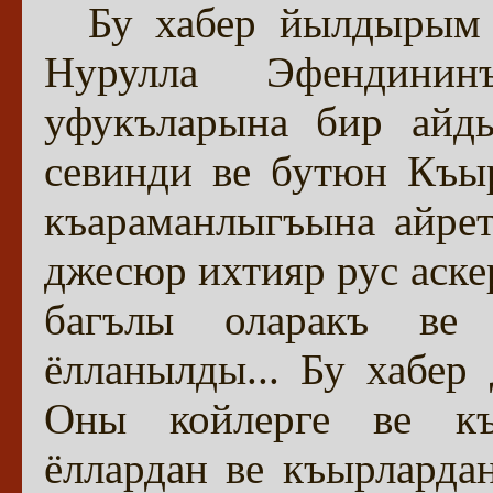
Бу хабер йылдырым 
Нурулла Эфендини
уфукъларына бир айды
севинди ве бутюн Къы
къараманлыгъына айрет
джесюр ихтияр рус аске
багълы оларакъ ве
ёлланылды... Бу хабер
Оны койлерге ве къа
ёллардан ве къырларда