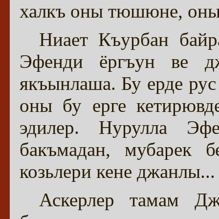
халкъ оны тюшюне, онын
Ниает Къурбан бай
Эфенди ёргъун ве дж
якъынлаша. Бу ерде рус
оны бу ерге кетирювд
эдилер. Нурулла Эф
бакъмадан, мубарек б
козьлери кене джанлы...
Аскерлер тамам Дж