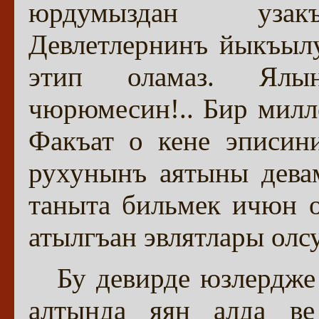
юрдумыздан узакъл
Девлетлернинъ йыкъылу
этип оламаз. Ялын
чюрюмесин!.. Бир милле
Факъат о кене эписин
рухунынъ аятыны дева
таныта бильмек ичюн 
атылгъан эвлятлары олсу
Бу девирде юзлердже
алтында яян алда ве