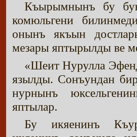
Къырымнынъ бу бую
комюльгени билинмед
онынъ якъын достлар
мезары яптырылды ве ме
«Шеит Нурулла Эфен
язылды. Сонъундан бир
нурнынъ юксельгени
яптылар.
Бу икяенинъ Къур