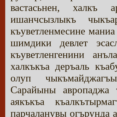
вастасьнен, халкъ а
ишанчсызлыкъ чыкъ
къуветленмесине маниа 
шимдики девлет эсас
къуветленгенини анъл
халкъкъа деръаль къаб
олуп чыкъмайджагъ
Сарайыны авропаджа т
аякъкъа къалкътырм
парчаланувы огърунда а