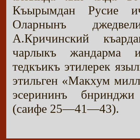
Къырымдан Русие ич
Оларнынъ джедве
А.Кричинский къар
чарлыкъ жандарма и
тедкъикъ этилерек языл
этильген «Макхум милл
эсерининъ бнринджи
(саифе 25—41—43).