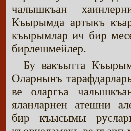
чалышкъан хаинлерн
Къырымда артыкъ къар
къырымлар ич бир месе
бирлешмейлер.
Бу вакъытта Къырым
Оларнынъ тарафдарлары
ве оларгъа чалышкъ
яланларнен атешни ал
бир къысымы русларг
къорчаламакъ ве гъарп 