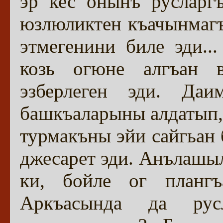
эр кес онынъ русларгъ
юзлюликтен къачынмаг
этмегенини биле эди..
козь огюне алгъан 
эзберлеген эди. Даи
башкъаларыны алдатып, 
турмакъны эйи сайгьан 
джесарет эди. Анълашыл
ки, бойле ог плангъ
Аркъасында да рус