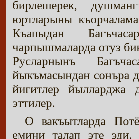
бирлешерек, душман
юртларыны къорчалама
Къапыдан Багъчаса
чарпышмаларда отуз би
Русларнынъ Багъча
йыкъмасындан сонъра д
йигитлер йылларджа 
эттилер.
О вакъытларда Пот
емини талап эте эди