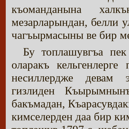
къоманданына халкъ
мезарларындан, белли у
чагъырмасыны ве бир м
Бу топлашувгъа пек
оларакъ кельгенлерге 
несиллердже девам э
гизлиден Къырымнын
бакъмадан, Къарасувдак
кимселерден даа бир ки