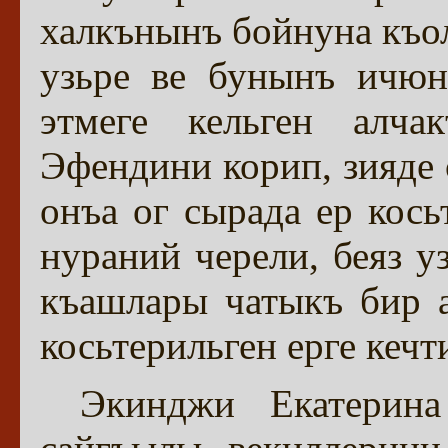
халкънынъ бойнуна къо
узьре ве бунынъ ичюн
этмеге кельген алча
Эфендини корип, зияде 
онъа ог сырада ер кось
нураний черели, беяз у
къашлары чатыкъ бир а
косьтерильген ерге кечти
Экинджи Екатерин