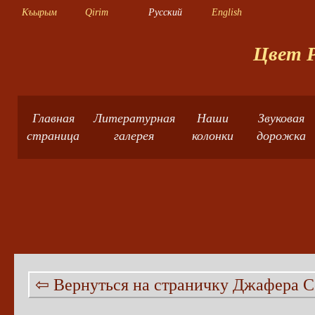
Къырым
Qirim
Русский
English
Цвет Р
Главная
Литературная
Наши
Звуковая
страница
галерея
колонки
дорожка
⇦ Вернуться на страничку Джафера С