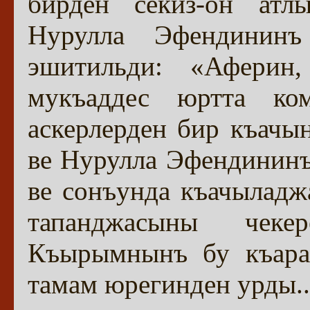
бирден секиз-он атл
Нурулла Эфендинин
эшитильди: «Аферин,
мукъаддес юртта ко
аскерлерден бир къачы
ве Нурулла Эфендининъ
ве сонъунда къачыладж
тапанджасыны чеке
Къырымнынъ бу къара
тамам юрегинден урды..