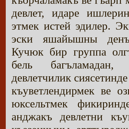
девлет, идаре ишлери
этмек истей эдилер. Э
эски яшайышны денъ
Кучюк бир группа олг
бель багъламадан, 
девлетчилик сиясетинде
къуветлендирмек ве о
юксельтмек фикиринде
анджакъ девлетни къу