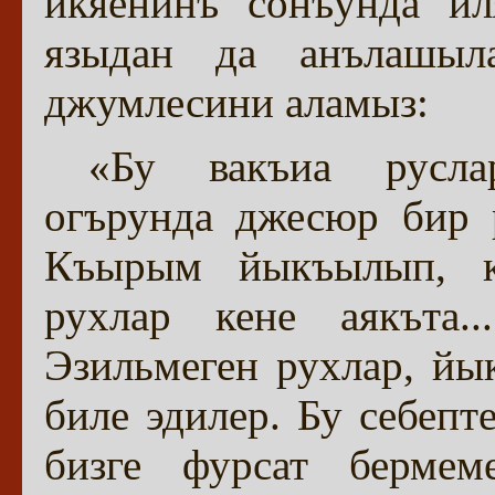
икяенинъ сонъунда ил
языдан да анълашы
джумлесини аламыз:
«Бу вакъиа русла
огърунда джесюр бир р
Къырым йыкъылып, къ
рухлар кене аякъта.
Эзильмеген рухлар, йы
биле эдилер. Бу себепт
бизге фурсат бермеме