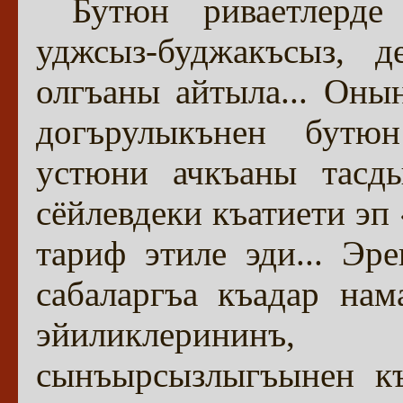
Бутюн риваетлерде
уджсыз-буджакъсыз, 
олгъаны айтыла... Оны
догърулыкънен бутю
устюни ачкъаны тасды
сёйлевдеки къатиети эп
тариф этиле эди... Эр
сабаларгъа къадар нам
эйиликлерининъ
сынъырсызлыгъынен къ