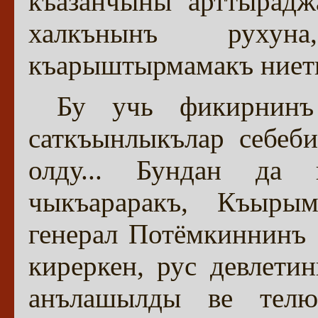
къазанчыны арттырад
халкънынъ рухун
къарыштырмамакъ ниети
Бу учь фикирнин
саткъынлыкълар себеб
олду... Бундан да 
чыкъараракъ, Къырым
генерал Потёмкиннинъ
киреркен, рус девлети
анълашылды ве телю