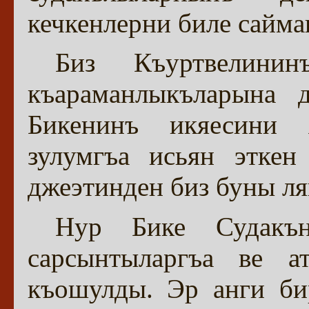
кечкенлерни биле сайма
Биз Къуртвелини
къараманлыкъларына 
Бикенинъ икяесини 
зулумгъа исьян эткен
джеэтинден биз буны л
Нур Бике Судакъ
сарсынтыларгъа ве а
къошулды. Эр анги бир