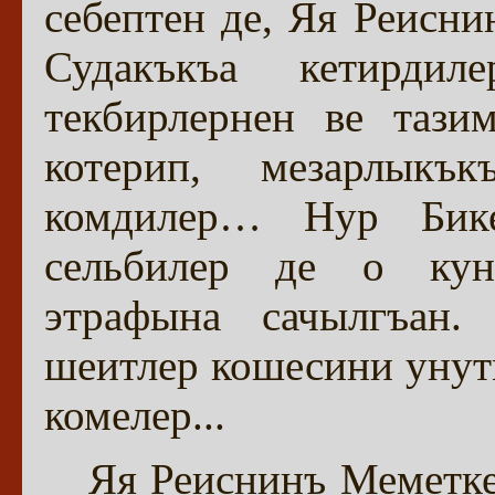
себептен де, Яя Реисни
Судакъкъа кетирди
текбирлернен ве тази
котерип, мезарлыкъ
комдилер… Нур Бик
сельбилер де о кун
этрафына сачылгъан.
шеитлер кошесини унут
комелер...
Яя Реиснинъ Меметк