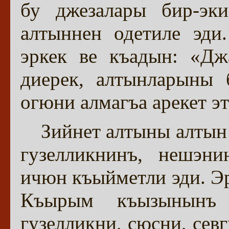
бу джезалары бир-эк
алтыннен одетиле эди
эркек ве къадын: «Дж
диерек, алтынларыны 
огюни алмагъа арекет эте
Зийнет алтыны алтын
гузелликнинъ, нешэни
ичюн къыйметли эди. Эр
Къырым къызынынъ 
гузелликни, сюсни, сев