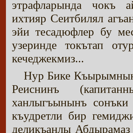
этрафларында чокъ 
ихтияр Сеитбилял агъа
эйи тесадюфлер бу ме
узеринде токътап оту
кечеджекмиз...
Нур Бике Къырымнын
Реиснинъ (капита
ханлыгъынынъ сонъки 
къудретли бир гемидж
деликъанлы Абдырамаз 