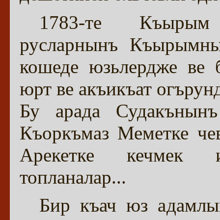
1783-те Къырым
русларнынъ Къырымны
кошеде юзьлердже ве 
юрт ве акъикъат огърун
Бу арада Судакънынъ
Къоркъмаз Меметке чев
Арекетке кечмек и
топланалар...
Бир къач юз адамлы