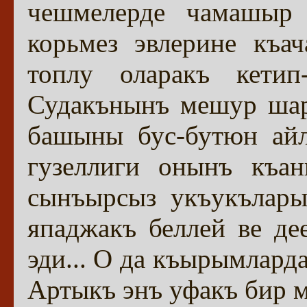
чешмелерде чамашыр 
корьмез эвлерине къача
топлу оларакъ кетип-
Судакънынъ мешур шар
башыны бус-бутюн айл
гузеллиги онынъ къан
сынъырсыз укъукълары
япаджакъ беллей ве де
эди... О да къырымлард
Артыкъ энъ уфакъ бир м