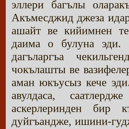
эллери багълы оларак
Акъмесджид джеза идар
ашайт ве кийимнен те
даима о булуна эди. 
дагъларгъа чекильг
чокълашты ве вазифелер
аман юкъусыз кече эди
авулдаса, саатлерд
аскерлеринден бир 
дуйгъандже, ишини-гуд