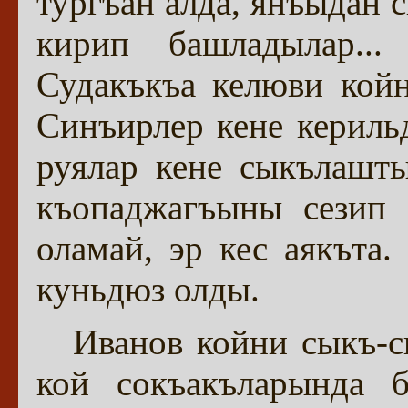
тургъан алда, янъыдан 
кирип башладылар..
Судакъкъа келюви койн
Синъирлер кене кериль
руялар кене сыкълашты
къопаджагъыны сезип 
оламай, эр кес аякъта
куньдюз олды.
Иванов койни сыкъ-с
кой сокъакъларында б