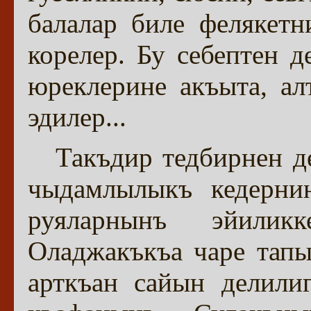
балалар биле фелякетн
корелер. Бу себептен 
юреклерине акъыта, а
эдилер...
Такъдир тедбирнен д
чыдамлылыкъ кедерни
руяларнынъ эйилик
Оладжакъкъа чаре тап
арткъан сайын делили