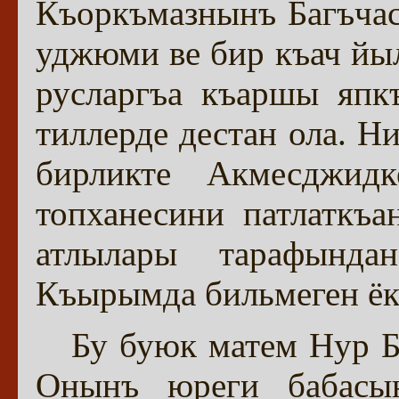
Къоркъмазнынъ Багъчас
уджюми ве бир къач йыл
русларгъа къаршы япк
тиллерде дестан ола. Н
бирликте Акмесджид
топханесини патлаткъа
атлылары тарафында
Къырымда бильмеген ёк
Бу буюк матем Нур 
Онынъ юреги бабасы