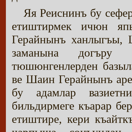
Яя Реиснинъ бу сефе
етиштирмек ичюн япы
Герайнынъ ханлыгъы, 
заманына догъру 
тюшюнгенлерден базыл
ве Шаин Герайнынъ арек
бу адамлар вазиетн
бильдирмеге къарар бер
етиштире, кери къайтк