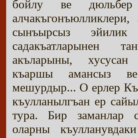
бойлу ве дюльбер 
алчакъгонъюлликлери,
сынъырсыз эйилик 
садакъатларынен т
акъларыны, хусусан 
къаршы амансыз ве
мешурдыр... О ерлер К
къулланылгъан ер сай
тура. Бир заманлар 
оларны къулланувдак