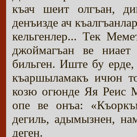
къач шеит олгъан, ди
денъизде ач къалгъанла
кельгенлер... Тек Мем
джоймагъан ве ниает
бильген. Иште бу ерде
къаршыламакъ ичюн то
козю огюнде Яя Реис М
опе ве онъа: «Къоркъ
дегиль, адымызнен, н
деген.