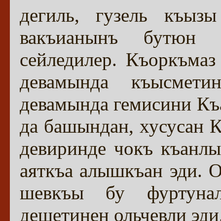
дегиль, гузель къыз
вакъианынъ бутюн 
сейледилер. Къоркъмаз
девамында къысмети
девамында гемисини Къ
да башындан, хусусан
девиринде чокъ къанлы
аяткъа алышкъан эди. 
шевкъы бу фуртунал
дешетинен ольчевли эди