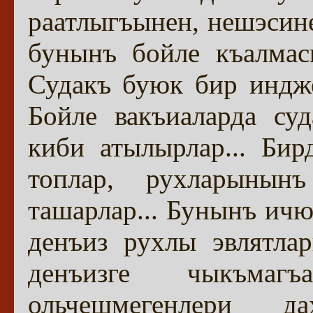
раатлыгъынен, нешэсине
бунынъ бойле къалмас
Судакъ буюк бир индже
Бойле вакъиаларда су
киби атылырлар... Би
топлар, рухларынын
ташарлар... Бунынъ ич
денъиз рухлы эвлятла
денъизге чыкъмагъ
ольчешмегенлери д