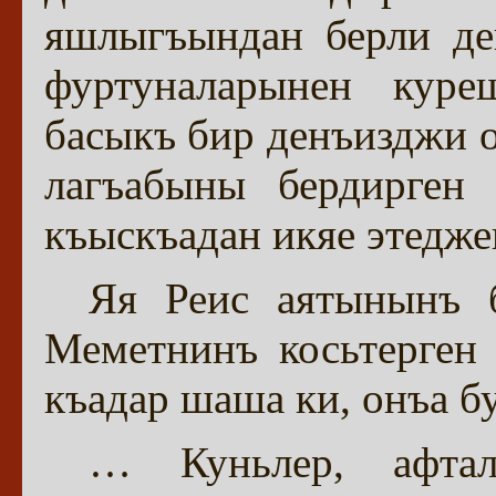
яшлыгъындан берли де
фуртуналарынен куреш
басыкъ бир денъизджи 
лагъабыны бердирген
къыскъадан икяе этедже
Яя Реис аятынынъ 
Меметнинъ косьтерген
къадар шаша ки, онъа бу
… Куньлер, афта