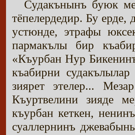
Судакънынъ буюк ме
тёпелердедир. Бу ерде,
устюнде, этрафы юксе
пармакълы бир къаби
«Къурбан Нур Бикенинъ
къабирни судакълылар 
зиярет этелер... Мез
Къуртвелини зияде м
къурбан кеткен, ненинъ
суаллернинъ джевабын