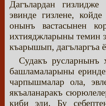
Дагълардан гизлидже
эвинде гизлене, койде
онынъ вастасынен ко
ихтияджларыны темин э
къарышып, дагъларгъа ё
Судакъ русларнынъ х
башламаларыны еринде
чарпышмалар ола, эвл
якъаланаракъ сюрюлеле
киби эди. Бу себепте