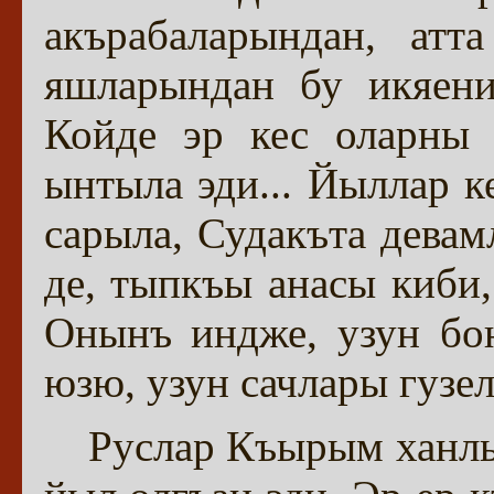
акърабаларындан, атт
яшларындан бу икяени
Койде эр кес оларны 
ынтыла эди... Йыллар к
сарыла, Судакъта девам
де, тыпкъы анасы киби,
Онынъ индже, узун бою
юзю, узун сачлары гузел
Руслар Къырым ханл