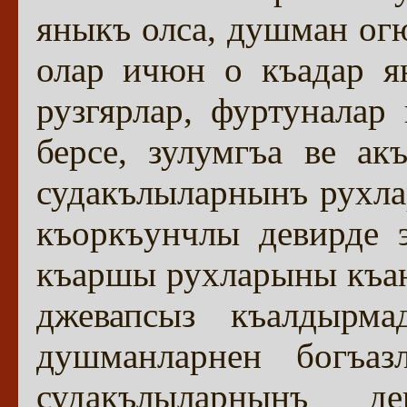
яныкъ олса, душман огю
олар ичюн о къадар я
рузгярлар, фуртуналар
берсе, зулумгъа ве а
судакълыларнынъ рухлар
къоркъунчлы девирде 
къаршы рухларыны къа
джевапсыз къалдырма
душманларнен богъаз
судакълыларнынъ д