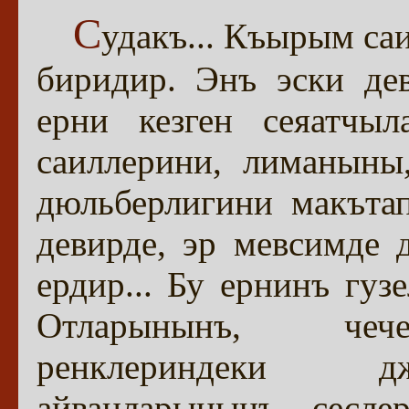
С
удакъ... Къырым са
биридир. Энъ эски де
ерни кезген сеяатчыл
саиллерини, лиманыны
дюльберлигини макътап
девирде, эр мевсимде 
ердир... Бу ернинъ гуз
Отларынынъ, чечек
ренклериндеки дж
айванларынынъ сесл