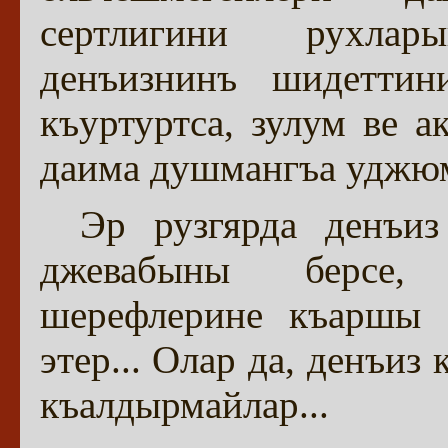
сертлигини рухлар
денъизнинъ шидеттин
къуртуртса, зулум ве 
даима душмангъа уджюм
Эр рузгярда денъиз
джевабыны берсе, 
шерефлерине къаршы т
этер... Олар да, денъиз
къалдырмайлар...