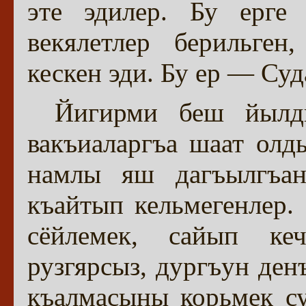
эте эдилер. Бу ерге 
векялетлер берильген
кескен эди. Бу ер — Суд
Йигирми беш йылд
вакъиаларгъа шаат олд
намлы яш дагъылгъан
къайтып кельмегенлер.
сёйлемек, сайып к
рузгярсыз, дургъун ден
къалмасыны корьмек с