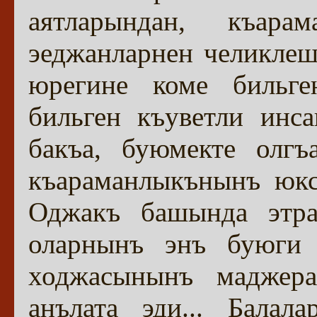
аятларындан, къара
эеджанларнен челиклешт
юрегине коме бильге
бильген къуветли инса
бакъа, буюмекте олгъ
къараманлыкънынъ юксе
Оджакъ башында этра
оларнынъ энъ буюги 
ходжасынынъ маджера
анълата эди... Балал