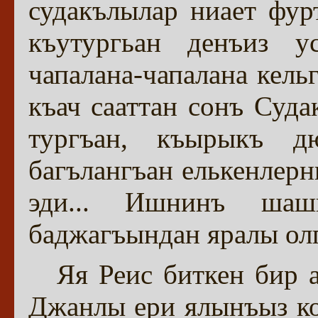
судакълылар ниает фу
къутургьан денъиз 
чапалана-чапалана кель
къач сааттан сонъ Суда
тургъан, къырыкъ д
багълангъан елькенлерн
эди... Ишнинъ шаш
баджагъындан яралы олг
Яя Реис биткен бир а
Джанлы ери ялынъыз ко