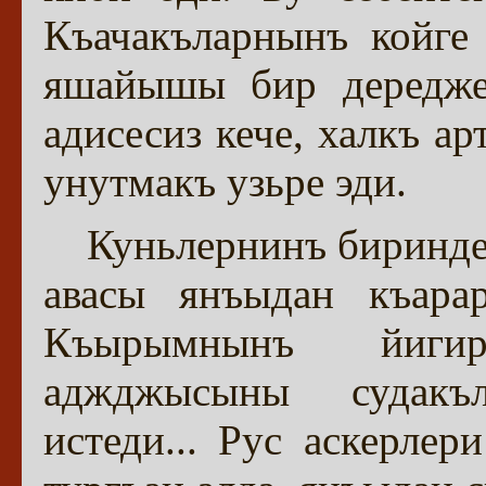
Къачакъларнынъ койге
яшайышы бир дередже 
адисесиз кече, халкъ а
унутмакъ узьре эди.
Куньлернинъ биринде
авасы янъыдан къара
Къырымнынъ йиги
аджджысыны судакъ
истеди... Рус аскерле