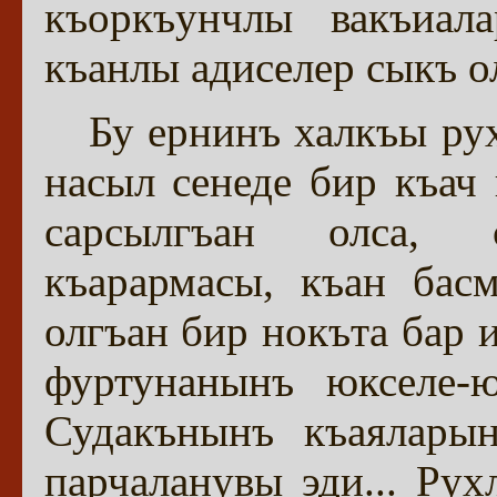
къоркъунчлы вакъиала
къанлы адиселер сыкъ о
Бу ернинъ халкъы ру
насыл сенеде бир къач
сарсылгъан олса, с
къарармасы, къан бас
олгъан бир нокъта бар 
фуртунанынъ юкселе-ю
Судакънынъ къаялары
парчаланувы эди... Ру