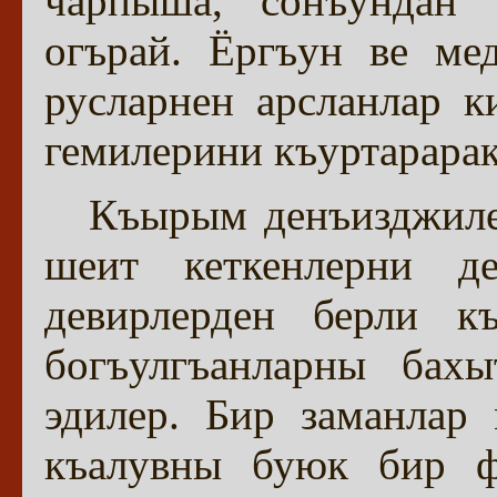
чарпыша, сонъундан
огърай. Ёргъун ве ме
русларнен арсланлар к
гемилерини къуртарарак
Къырым денъизджилер
шеит кеткенлерни де
девирлерден берли къ
богъулгъанларны бах
эдилер. Бир заманлар
къалувны буюк бир фе