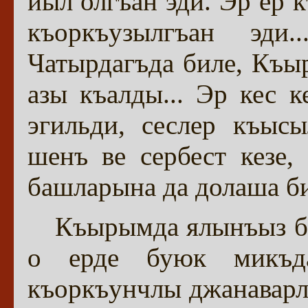
йыл олгъан эди. Эр ер 
къоркъузылгъан эди
Чатырдагъда биле, Къы
азы къалды... Эр кес к
эгильди, сеслер къысы
шенъ ве сербест кезе,
башларына да долаша би
Къырымда ялынъыз би
о ерде буюк микъд
къоркъунчлы джанаварл