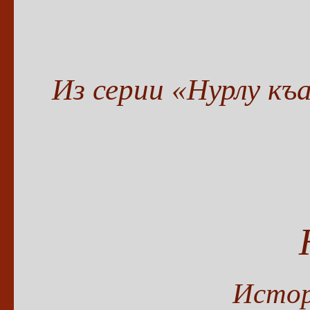
Из серии «Нурлу къ
Истор