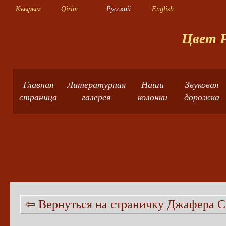
Къырым
Qirim
Русский
English
Цвет Р
Главная
Литературная
Наши
Звуковая
страница
галерея
колонки
дорожка
⇦ Вернуться на страничку Джафера С