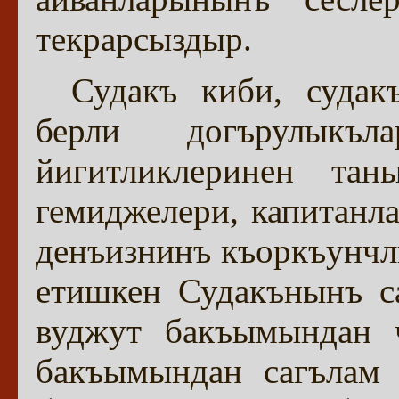
текрарсыздыр.
Судакъ киби, судак
берли догърулыкъл
йигитликлеринен та
гемиджелери, капитанл
денъизнинъ къоркъунчл
етишкен Судакънынъ са
вуджут бакъымындан ч
бакъымындан сагълам 