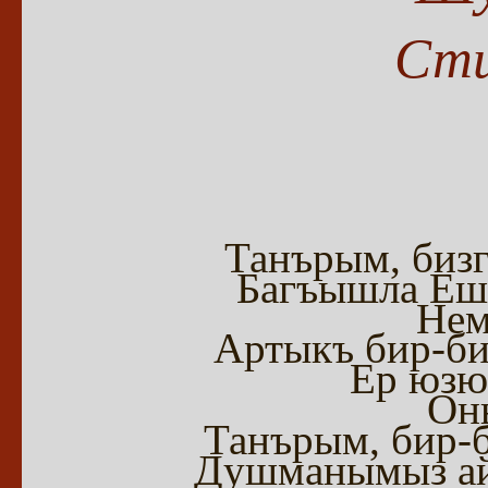
Сти
Танърым, бизг
Багъышла Еш
Нем
Артыкъ бир-би
Ер юзю
Он
Танърым, бир-б
Душманымыз ай