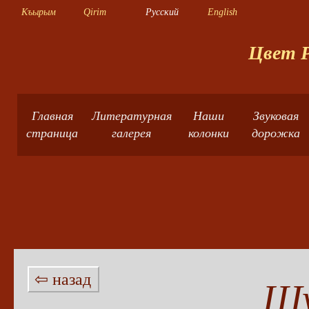
Къырым
Qirim
Русский
English
Цвет Р
Главная
Литературная
Наши
Звуковая
страница
галерея
колонки
дорожка
⇦ назад
Шу