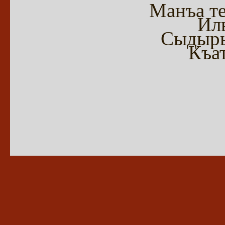
Манъа т
Иль
Сыдыр
Къа