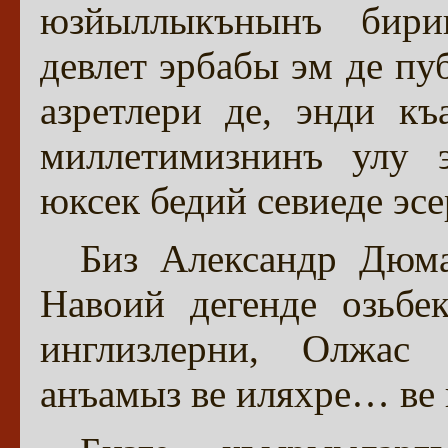
юзйыллыкънынъ бир
девлет эрбабы эм де п
азретлери де, энди къ
миллетимизнинъ улу э
юксек бедий севиеде эс
Биз Александр Дюма
Навоий дегенде озьбе
инглизлерни, Олжас 
анъамыз ве иляхре… ве и