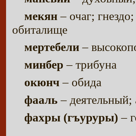
мекян
– очаг; гнездо
обиталище
мертебели
– высокоп
минбер
– трибуна
окюнч
– обида
фааль
– деятельный;
фахры (гъуруры)
– 