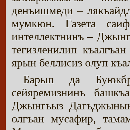
денъишмеди – лякъайдл
мумкюн. Газета саи
интеллектнинъ – Джын
тегизленилип къалгъан
ярын беллисиз олуп къа
Барып да Буюкбр
сейяремизнинъ башкъа
Джынгъыз Дагъджынынъ
олгъан мусафир, тама