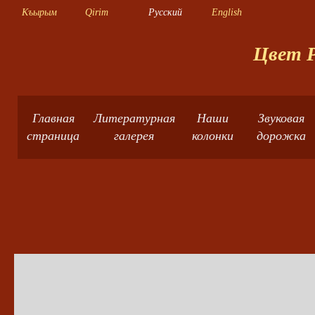
Къырым
Qirim
Русский
English
Цвет Р
Главная
Литературная
Наши
Звуковая
страница
галерея
колонки
дорожка