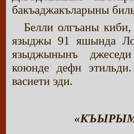
бакъаджакъларыны биль
Белли олгъаны киби,
языджы 91 яшында Лон
языджынынъ джеседи
коюнде дефн этильди.
васиети эди.
«КЪЫРЫМ».