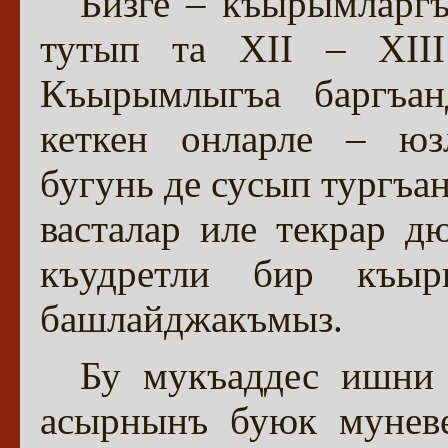
Бизге – къырымларг
тутып та XII – XII
Къырымлыгъа баргъа
кеткен онларле – юз
бугунь де сусып тургъа
васталар иле текрар д
къудретли бир къы
башлайджакъмыз.
Бу мукъаддес ишни 
асырнынъ буюк мунев