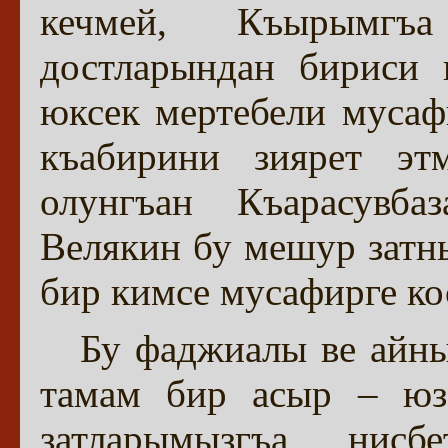
кечмей, Къырымгъа
достларындан бириси к
юксек мертебели муса
къабирини зиярет э
олунгъан Къарасувба
Велякин бу мешур затн
бир кимсе мусафирге ко
Бу фаджиалы ве айны
тамам бир асыр – юз
затларымызгъа нис