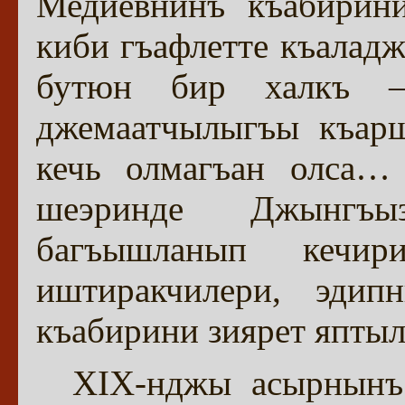
Медиевнинъ къабирини
киби гъафлетте къаладж
бутюн бир халкъ 
джемаатчылыгъы къар
кечь олмагъан олса…
шеэринде Джынгъы
багъышланып кечир
иштиракчилери, эдип
къабирини зиярет яптыл
XIX-нджы асырнынъ