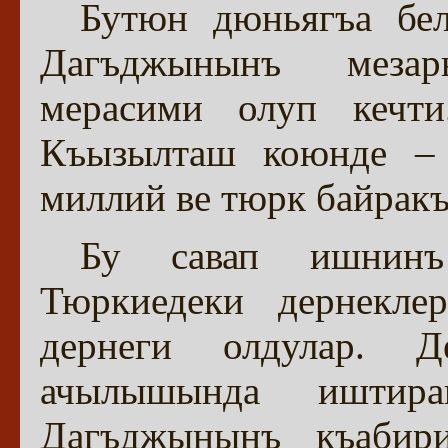
Бутюн дюньягъа бе
Дагъджынынъ меза
мерасими олуп кечт
Къызылташ коюнде –
миллий ве тюрк байракъ
Бу савап ишнинъ
Тюркиедеки дернекле
дернеги олдулар. Д
ачылышында иштир
Дагъджынынъ къабир