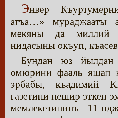
Э
нвер Къуртумерн
агъа…» мураджааты а
мекяны да миллий в
нидасыны окъуп, къас
Бундан юз йылдан 
омюрини фааль яшап к
эрбабы, къадимий Къ
газетини нешир эткен э
мемлекетининъ 11-нд