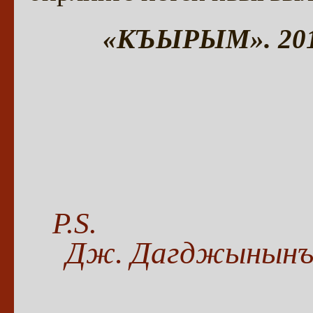
«КЪЫРЫМ». 2012.
P.S.
Дж. Дагджынынъ