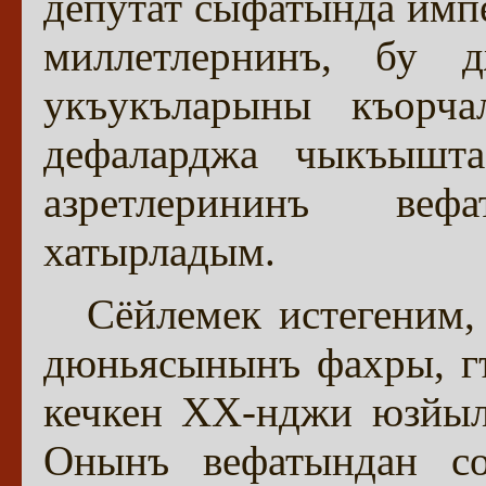
депутат сыфатында имп
миллетлернинъ, бу 
укъукъларыны къорч
дефаларджа чыкъышт
азретлерининъ веф
хатырладым.
Сёйлемек истегеним
дюньясынынъ фахры, гъ
кечкен XX-нджи юзйыл
Онынъ вефатындан со