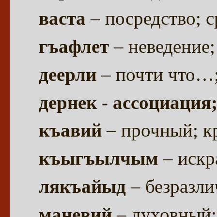
васта
– посредство; с
гъафлет
– неведение
деерли
– почти что…
дернек - ассоциация
къавий
– прочный; к
къыгъылчым
– искр
лякъайыд
– безразл
маневий
– духовный;