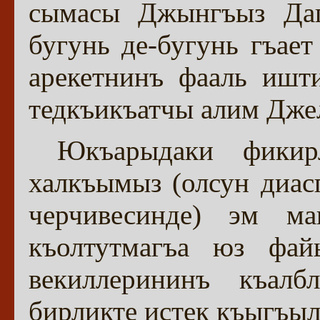
сымасы Джынгъыз Даг
бугунь де-бугунь гъает
арекетнинъ фааль ишти
тедкъикъатчы алим Дж
Юкъарыдаки фикир
халкъымыз (олсун диа
черчивесинде) эм м
къолтутмагъа юз фа
векиллерининъ къал
бирликте истек къыгъы