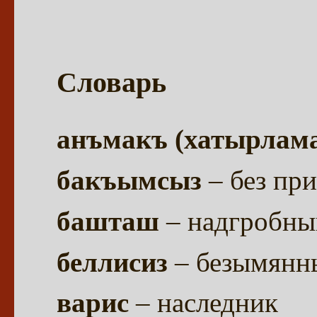
Словарь
анъмакъ (хатырлам
бакъымсыз
– без пр
башташ
– надгробны
беллисиз
– безымянн
варис
– наследник