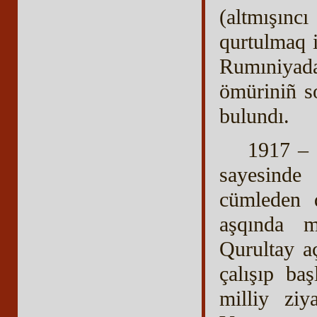
(altmışın
qurtulmaq 
Rumıniyada
ömüriniñ s
bulundı.
1917 – 
sayesinde 
cümleden q
aşqında m
Qurultay a
çalışıp ba
milliy ziy