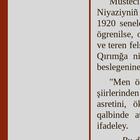
Müstec
Niyaziyniñ
1920 senele
ögrenilse, 
ve teren fe
Qırımğa ni
beslegenine 
"Men ö
şiirlerind
asretini, 
qalbinde a
ifadeley.