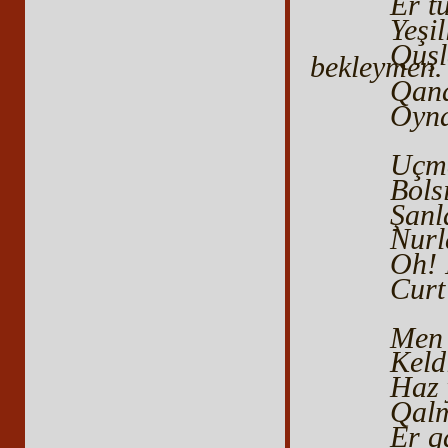
Er t
Yeşil
Quş
bekleymen.
Qana
Oyna
Uçma
Bols
Şanl
Nurl
Oh! 
Curt
Men 
Keld
Haz 
Qalm
Er q