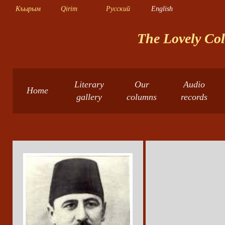
Къырым
Qirim
Русский
English
The Lovely Col
Literary
Our
Audio
Home
gallery
columns
records