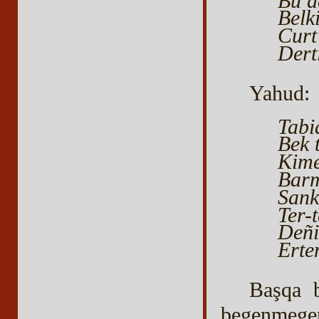
Bu d
Belk
Curt
Dert
Yahud:
Tabi
Bek 
Kime
Barm
Sank
Ter-
Deñi
Erte
Başqa bi
begenmegen