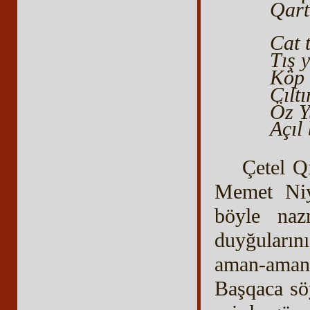
Qart
Cat 
Tış 
Köp 
Cılt
Öz Y
Açıl 
Çetel Qı
Memet Niy
böyle nazm
duyğuların
aman-aman
Başqaca söy