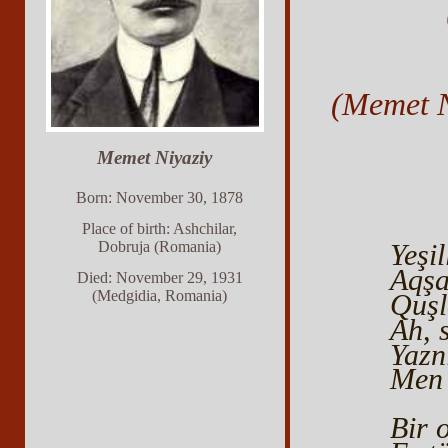
(Memet N
Memet Niyaziy
Born: November 30, 1878
Place of birth: Ashchilar,
Dobruja (Romania)
Yeşi
Aqşa
Died: November 29, 1931
(Medgidia, Romania)
Quşl
Ah, s
Yazn
Men 
Bir 