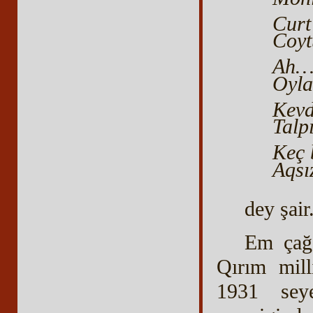
Curt
Coyt
Ah… 
Oyla
Kevd
Talp
Keç 
Aqsı
dey şair
Em çağa
Qırım mill
1931 sey