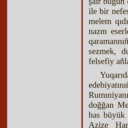
şair bugün 
ile bir nefe
melem qıdır
nazm eserle
qaramannıñ
sezmek, du
felsefiy añl
Yuqarıd
edebiyatın
Rumıniyan
doğğan Mem
has büyük i
Azize Han