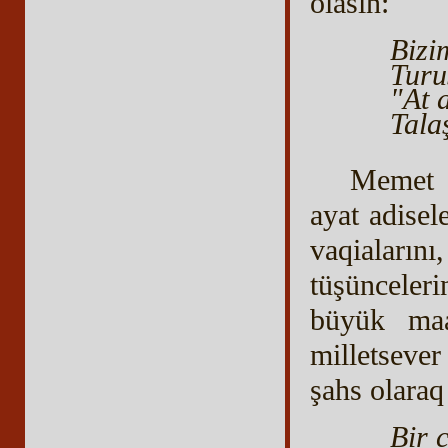
olasıñ:
Bizi
Turu
"At 
Tala
Memet N
ayat adisel
vaqiaların
tüşünceler
büyük maa
milletsever
şahs olaraq 
Bir 