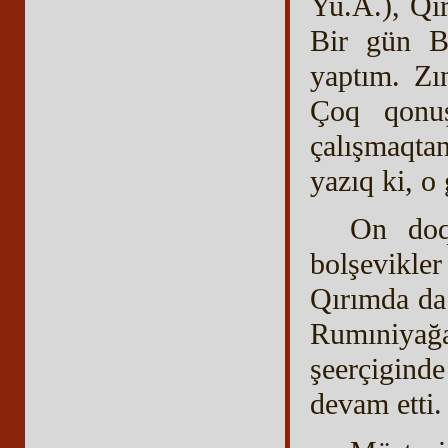
Yu.A.), Qı
Bir gün Ba
yaptım. Zı
Çoq qonuş
çalışmaqta
yazıq ki, o
On doqu
bolşevikle
Qırımda da 
Rumıniyağ
şeerçiginde
devam etti.