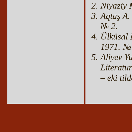
Niyaziy 
Aqtaş A.
№ 2.
Ülküsal 
1971. №
Aliyev Yu
Literatu
– eki til