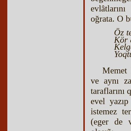
evlâtların
oğrata. O bu
Öz t
Kör 
Kelg
Yoqt
Memet N
ve aynı za
taraflarını
evel yazıp
istemez te
(eger de 