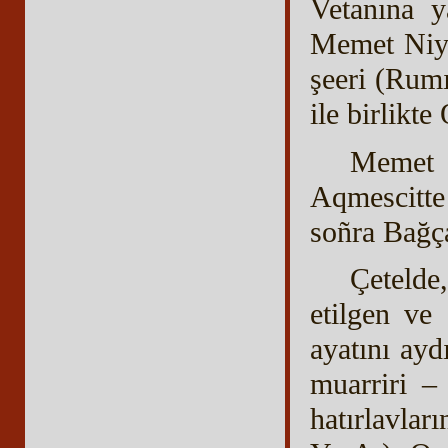
Vetanına y
Memet Niya
şeeri (Rum
ile birlikte
Memet 
Aqmescitte
soñra Bağça
Çetelde
etilgen ve
ayatını ayd
muarriri –
hatırlavla