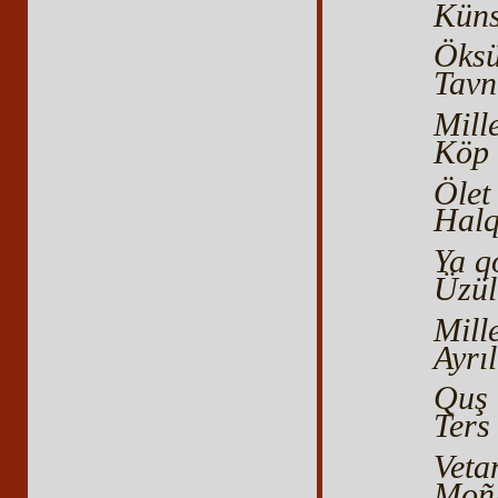
Küns
Öksü
Tavn
Mill
Köp 
Ölet 
Halq
Ya q
Üzül
Mill
Ayrı
Quş 
Ters 
Veta
Moñl