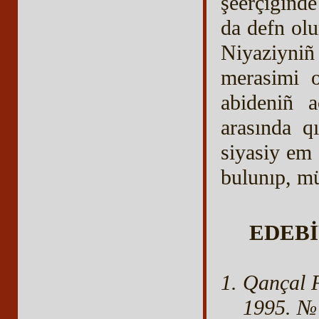
şeerçigind
da defn ol
Niyaziyniñ
merasimi o
abideniñ a
arasında q
siyasiy em
bulunıp, mü
EDEBİ
Qançal F
1995. №