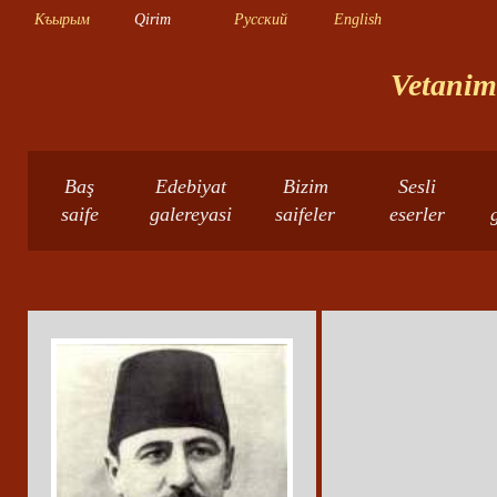
Къырым
Qirim
Русский
English
Vetanimn
Baş
Edebiyat
Bizim
Sesli
saife
galereyasi
saifeler
eserler