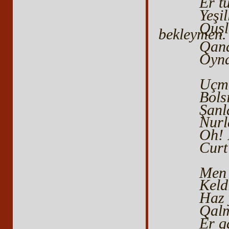
Er t
Yeşil
Quş
bekleymen.
Qana
Oyna
Uçma
Bols
Şanl
Nurl
Oh! 
Curt
Men 
Keld
Haz 
Qalm
Er q