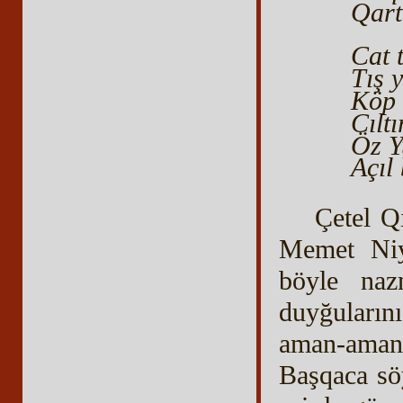
Qart
Cat 
Tış 
Köp 
Cılt
Öz Y
Açıl 
Çetel Qı
Memet Niy
böyle nazm
duyğuların
aman-aman
Başqaca söy