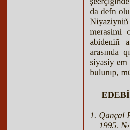
şeerçigind
da defn ol
Niyaziyniñ
merasimi o
abideniñ a
arasında q
siyasiy em
bulunıp, mü
EDEBİ
Qançal F
1995. №