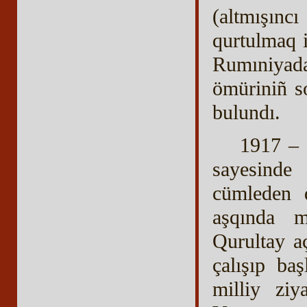
(altmışın
qurtulmaq 
Rumıniyada
ömüriniñ s
bulundı.
1917 – 
sayesinde 
cümleden q
aşqında m
Qurultay a
çalışıp ba
milliy ziy