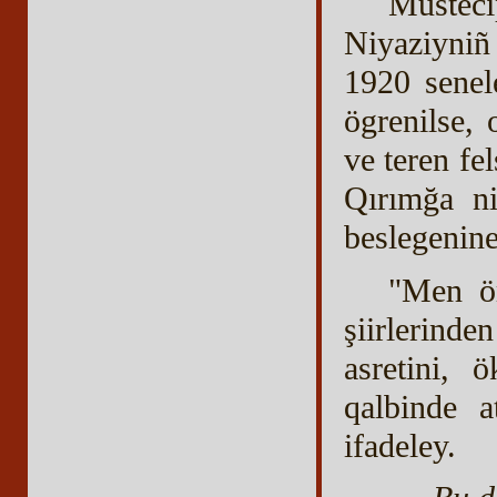
Müstec
Niyaziyniñ
1920 senele
ögrenilse, 
ve teren fe
Qırımğa ni
beslegenine 
"Men ö
şiirlerind
asretini, 
qalbinde a
ifadeley.