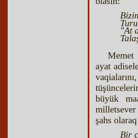
olasıñ:
Bizi
Turu
"At 
Tala
Memet N
ayat adisel
vaqiaların
tüşünceler
büyük maa
milletsever
şahs olaraq 
Bir 