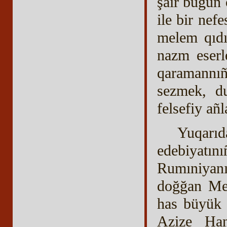
şair bugün 
ile bir nefe
melem qıdır
nazm eserle
qaramannıñ
sezmek, du
felsefiy añl
Yuqarıd
edebiyatın
Rumıniyan
doğğan Mem
has büyük i
Azize Han