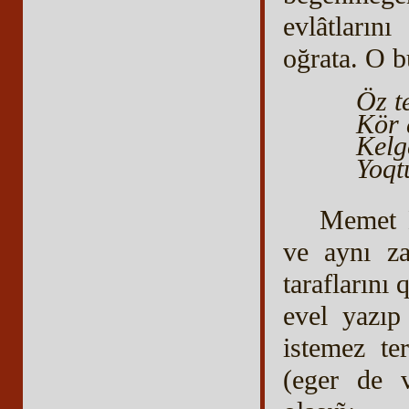
evlâtların
oğrata. O bu
Öz t
Kör 
Kelg
Yoqt
Memet N
ve aynı za
taraflarını
evel yazıp
istemez te
(eger de 