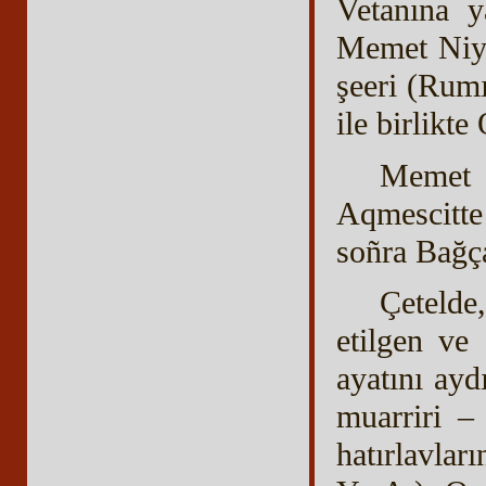
Vetanına y
Memet Niya
şeeri (Rum
ile birlikte
Memet 
Aqmescitte
soñra Bağça
Çetelde
etilgen ve
ayatını ayd
muarriri –
hatırlavla