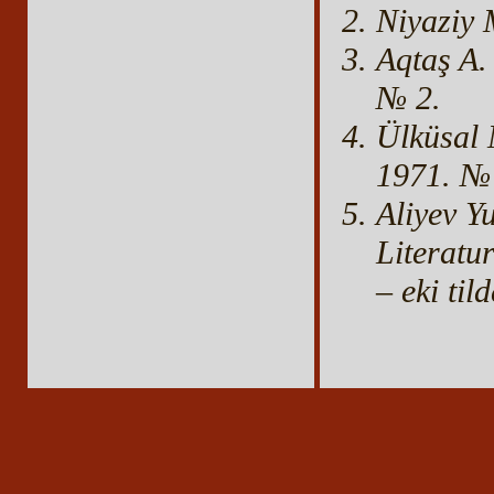
Niyaziy 
Aqtaş A.
№ 2.
Ülküsal 
1971. №
Aliyev Yu
Literatu
– eki til