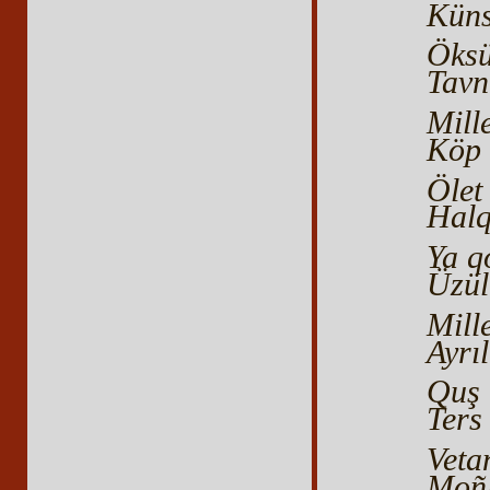
Küns
Öksü
Tavn
Mill
Köp 
Ölet 
Halq
Ya q
Üzül
Mill
Ayrı
Quş 
Ters 
Veta
Moñl