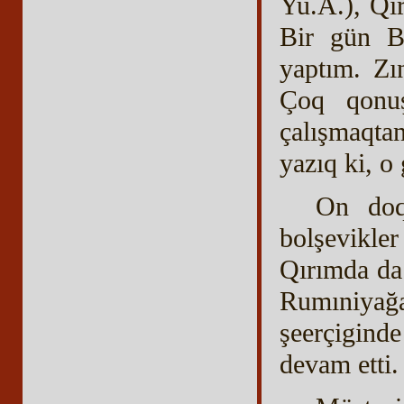
Yu.A.), Qı
Bir gün Ba
yaptım. Zı
Çoq qonuş
çalışmaqta
yazıq ki, o
On doqu
bolşevikle
Qırımda da 
Rumıniyağ
şeerçiginde
devam etti.