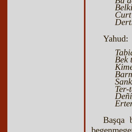
Bu d
Belk
Curt
Dert
Yahud:
Tabi
Bek 
Kime
Barm
Sank
Ter-
Deñi
Erte
Başqa bi
begenmegen