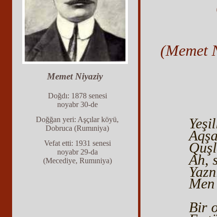
(Memet N
Memet Niyaziy
Doğdı: 1878 senesi
noyabr 30-de
Doğğan yeri: Aşçılar köyü,
Yeşi
Dobruca (Rumıniya)
Aqşa
Vefat etti: 1931 senesi
Quşl
noyabr 29-da
Ah, s
(Mecediye, Rumıniya)
Yazn
Men 
Bir 