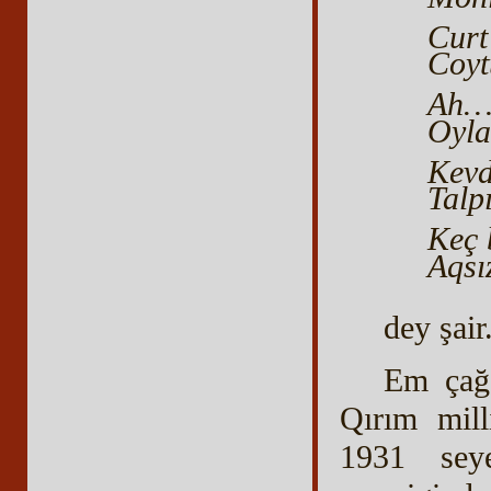
Curt
Coyt
Ah… 
Oyla
Kevd
Talp
Keç 
Aqsı
dey şair
Em çağa
Qırım mill
1931 sey